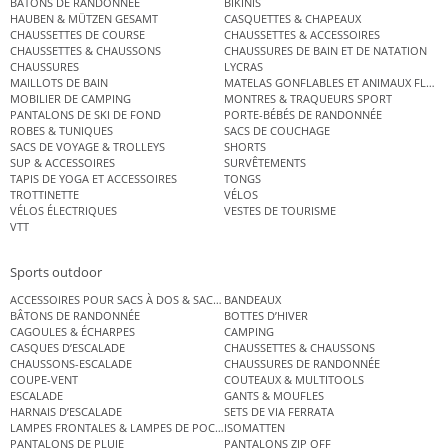
BÂTONS DE RANDONNÉE
BIKINIS
HAUBEN & MÜTZEN GESAMT
CASQUETTES & CHAPEAUX
CHAUSSETTES DE COURSE
CHAUSSETTES & ACCESSOIRES
CHAUSSETTES & CHAUSSONS
CHAUSSURES DE BAIN ET DE NATATION
CHAUSSURES
LYCRAS
MAILLOTS DE BAIN
MATELAS GONFLABLES ET ANIMAUX FLOT
MOBILIER DE CAMPING
MONTRES & TRAQUEURS SPORT
PANTALONS DE SKI DE FOND
PORTE-BÉBÉS DE RANDONNÉE
ROBES & TUNIQUES
SACS DE COUCHAGE
SACS DE VOYAGE & TROLLEYS
SHORTS
SUP & ACCESSOIRES
SURVÊTEMENTS
TAPIS DE YOGA ET ACCESSOIRES
TONGS
TROTTINETTE
VÉLOS
VÉLOS ÉLECTRIQUES
VESTES DE TOURISME
VTT
Sports outdoor
ACCESSOIRES POUR SACS À DOS & SACS ÉTANCHES
BANDEAUX
BÂTONS DE RANDONNÉE
BOTTES D’HIVER
CAGOULES & ÉCHARPES
CAMPING
CASQUES D’ESCALADE
CHAUSSETTES & CHAUSSONS
CHAUSSONS-ESCALADE
CHAUSSURES DE RANDONNÉE
COUPE-VENT
COUTEAUX & MULTITOOLS
ESCALADE
GANTS & MOUFLES
HARNAIS D’ESCALADE
SETS DE VIA FERRATA
LAMPES FRONTALES & LAMPES DE POCHE
ISOMATTEN
PANTALONS DE PLUIE
PANTALONS ZIP OFF