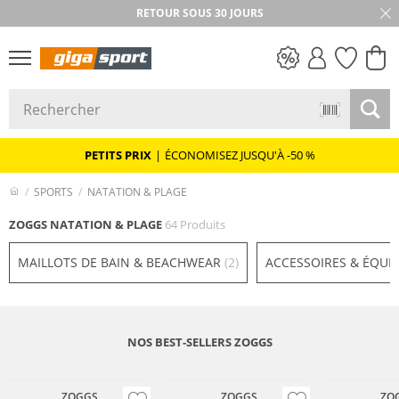
RETOUR SOUS 30 JOURS
PETITS PRIX
PETITS PRIX
|
ÉCONOMISEZ JUSQU'À -50 %
SPORTS
NATATION & PLAGE
ZOGGS NATATION & PLAGE
64 Produits
MAILLOTS DE BAIN & BEACHWEAR
(2)
ACCESSOIRES & ÉQU
NOS BEST-SELLERS ZOGGS
Must have
Gigasafe
ZOGGS
ZOGGS
ZO