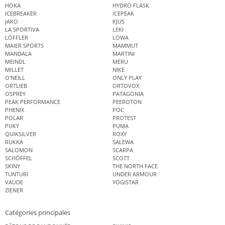
HOKA
HYDRO FLASK
ICEBREAKER
ICEPEAK
JAKO
KJUS
LA SPORTIVA
LEKI
LÖFFLER
LOWA
MAIER SPORTS
MAMMUT
MANDALA
MARTINI
MEINDL
MERU
MILLET
NIKE
O'NEILL
ONLY PLAY
ORTLIEB
ORTOVOX
OSPREY
PATAGONIA
PEAK PERFORMANCE
PEEROTON
PHENIX
POC
POLAR
PROTEST
PUKY
PUMA
QUIKSILVER
ROXY
RUKKA
SALEWA
SALOMON
SCARPA
SCHÖFFEL
SCOTT
SKINY
THE NORTH FACE
TUNTURI
UNDER ARMOUR
VAUDE
YOGISTAR
ZIENER
Catégories principales