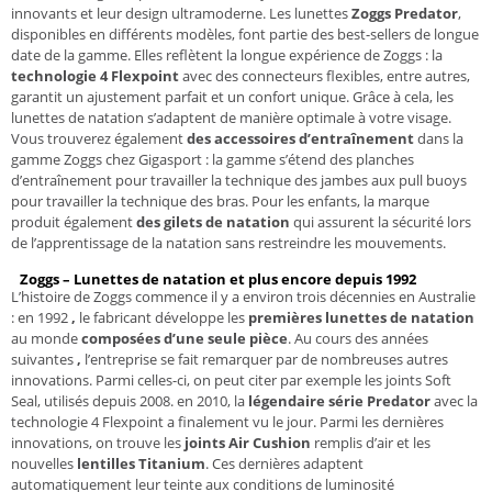
innovants et leur design ultramoderne. Les lunettes
Zoggs Predator
,
disponibles en différents modèles, font partie des best-sellers de longue
date de la gamme. Elles reflètent la longue expérience de Zoggs : la
technologie 4 Flexpoint
avec des connecteurs flexibles, entre autres,
garantit un ajustement parfait et un confort unique. Grâce à cela, les
lunettes de natation s’adaptent de manière optimale à votre visage.
Vous trouverez également
des accessoires d’entraînement
dans la
gamme Zoggs chez Gigasport : la gamme s’étend des planches
d’entraînement pour travailler la technique des jambes aux pull buoys
pour travailler la technique des bras. Pour les enfants, la marque
produit également
des gilets de natation
qui assurent la sécurité lors
de l’apprentissage de la natation sans restreindre les mouvements.
Zoggs – Lunettes de natation et plus encore depuis 1992
L’histoire de Zoggs commence il y a environ trois décennies en Australie
: en 1992
,
le fabricant développe les
premières lunettes de natation
au monde
composées d’une seule pièce
. Au cours des années
suivantes
,
l’entreprise se fait remarquer par de nombreuses autres
innovations. Parmi celles-ci, on peut citer par exemple les joints Soft
Seal, utilisés depuis 2008. en 2010, la
légendaire série Predator
avec la
technologie 4 Flexpoint a finalement vu le jour. Parmi les dernières
innovations, on trouve les
joints Air Cushion
remplis d’air et les
nouvelles
lentilles Titanium
. Ces dernières adaptent
automatiquement leur teinte aux conditions de luminosité