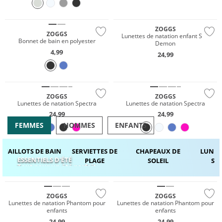
ZOGGS
ZOGGS
Lunettes de natation enfant Sea
Bonnet de bain en polyester
Demon
4,99
24,99
ZOGGS
ZOGGS
Lunettes de natation Spectra
Lunettes de natation Spectra
24,99
24,99
FEMMES
HOMMES
ENFANTS
MAILLOTS DE BAIN
SERVIETTES DE
CHAPEAUX DE
LUNET
ESSENTIELS D'ÉTÉ
PLAGE
SOLEIL
SOL
Tout pour un été parfait
ZOGGS
ZOGGS
Lunettes de natation Phantom pour
Lunettes de natation Phantom pour
enfants
enfants
24,99
24,99