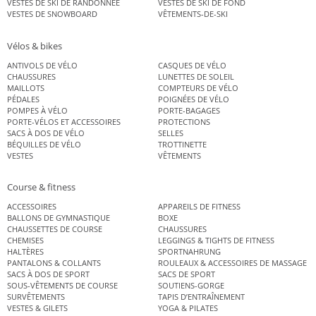
VESTES DE SKI DE RANDONNÉE
VESTES DE SKI DE FOND
VESTES DE SNOWBOARD
VÊTEMENTS-DE-SKI
Vélos & bikes
ANTIVOLS DE VÉLO
CASQUES DE VÉLO
CHAUSSURES
LUNETTES DE SOLEIL
MAILLOTS
COMPTEURS DE VÉLO
PÉDALES
POIGNÉES DE VÉLO
POMPES À VÉLO
PORTE-BAGAGES
PORTE-VÉLOS ET ACCESSOIRES
PROTECTIONS
SACS À DOS DE VÉLO
SELLES
BÉQUILLES DE VÉLO
TROTTINETTE
VESTES
VÊTEMENTS
Course & fitness
ACCESSOIRES
APPAREILS DE FITNESS
BALLONS DE GYMNASTIQUE
BOXE
CHAUSSETTES DE COURSE
CHAUSSURES
CHEMISES
LEGGINGS & TIGHTS DE FITNESS
HALTÈRES
SPORTNAHRUNG
PANTALONS & COLLANTS
ROULEAUX & ACCESSOIRES DE MASSAGE
SACS À DOS DE SPORT
SACS DE SPORT
SOUS-VÊTEMENTS DE COURSE
SOUTIENS-GORGE
SURVÊTEMENTS
TAPIS D’ENTRAÎNEMENT
VESTES & GILETS
YOGA & PILATES