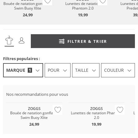
Bouée de natation gonflable
Lunettes de natation
Lunettes d
Swim Buoy Xlite
Phantom 2.0
Predat
24,99
19,99
39
FILTRER & TRIER
Filtres populaires :
MARQUE
1
POUR
TAILLE
COULEUR
Must have
Nos recommandations pour vous
Gigasafe
ZOGGS
ZOGGS
Bouée de natation gonflable
Lunettes de natation Phantom
Lu
Swim Buoy Xlite
2.0
24,99
19,99
Must have
Gigasafe