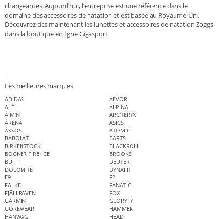
changeantes. Aujourd’hui, l’entreprise est une référence dans le
domaine des accessoires de natation et est basée au Royaume-Uni.
Découvrez dès maintenant les lunettes et accessoires de natation Zoggs
dans la boutique en ligne Gigasport
Les meilleures marques
ADIDAS
AEVOR
ALÉ
ALPINA
AIM'N
ARC'TERYX
ARENA
ASICS
ASSOS
ATOMIC
BABOLAT
BARTS
BIRKENSTOCK
BLACKROLL
BOGNER FIRE+ICE
BROOKS
BUFF
DEUTER
DOLOMITE
DYNAFIT
E9
F2
FALKE
FANATIC
FJÄLLRÄVEN
FOX
GARMIN
GLORYFY
GOREWEAR
HAMMER
HANWAG
HEAD