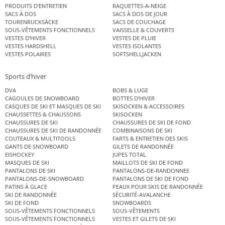
PRODUITS D’ENTRETIEN
RAQUETTES-A-NEIGE
SACS À DOS
SACS À DOS DE JOUR
TOURENRUCKSÄCKE
SACS DE COUCHAGE
SOUS-VÊTEMENTS FONCTIONNELS
VAISSELLE & COUVERTS
VESTES D’HIVER
VESTES DE PLUIE
VESTES HARDSHELL
VESTES ISOLANTES
VESTES POLAIRES
SOFTSHELLJACKEN
Sports d’hiver
DVA
BOBS & LUGE
CAGOULES DE SNOWBOARD
BOTTES D’HIVER
CASQUES DE SKI ET MASQUES DE SKI
SKISOCKEN & ACCESSOIRES
CHAUSSETTES & CHAUSSONS
SKISOCKEN
CHAUSSURES DE SKI
CHAUSSURES DE SKI DE FOND
CHAUSSURES DE SKI DE RANDONNÉE
COMBINAISONS DE SKI
COUTEAUX & MULTITOOLS
FARTS & ENTRETIEN DES SKIS
GANTS DE SNOWBOARD
GILETS DE RANDONNÉE
EISHOCKEY
JUPES TOTAL
MASQUES DE SKI
MAILLOTS DE SKI DE FOND
PANTALONS DE SKI
PANTALONS-DE-RANDONNEE
PANTALONS-DE-SNOWBOARD
PANTALONS DE SKI DE FOND
PATINS À GLACE
PEAUX POUR SKIS DE RANDONNÉE
SKI DE RANDONNÉE
SÉCURITÉ-AVALANCHE
SKI DE FOND
SNOWBOARDS
SOUS-VÊTEMENTS FONCTIONNELS
SOUS-VÊTEMENTS
SOUS-VÊTEMENTS FONCTIONNELS
VESTES ET GILETS DE SKI