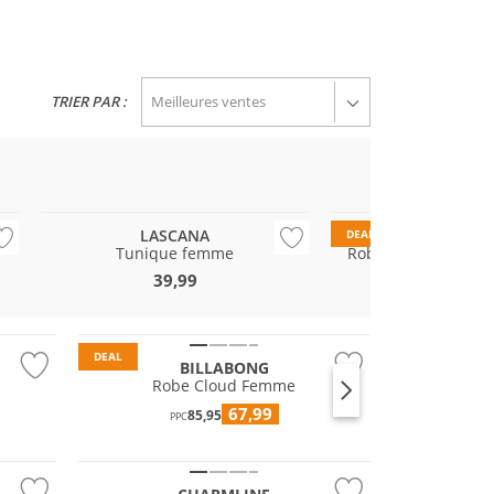
TRIER PAR :
LASCANA
PROTES
DEAL
Tunique femme
Robe de plage fem
39,99
49
64,99
PPC
DEAL
BILLABONG
Robe Cloud Femme
67,99
85,95
PPC