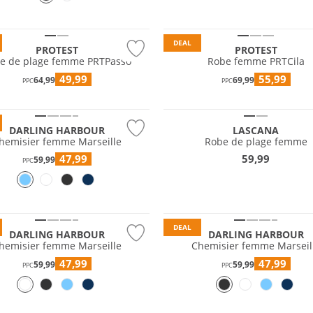
DEAL
PROTEST
PROTEST
e de plage femme PRTPasso
Robe femme PRTCila
Valeur
49,99
55,99
64,99
69,99
PPC
PPC
e
DARLING HARBOUR
LASCANA
hemisier femme Marseille
Robe de plage femme
47,99
59,99
59,99
PPC
Valeur
Prix & Valeur
DEAL
DARLING HARBOUR
DARLING HARBOUR
hemisier femme Marseille
Chemisier femme Marseil
47,99
47,99
59,99
59,99
PPC
PPC