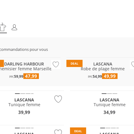
ble
ecommandations pour vous
& Valeur
DARLING HARBOUR
LASCANA
DEAL
hemisier femme Marseille
Robe de plage femme
47,99
49,99
59,99
54,99
PPC
PPC
LASCANA
LASCANA
Tunique femme
Tunique femme
39,99
34,99
DEAL