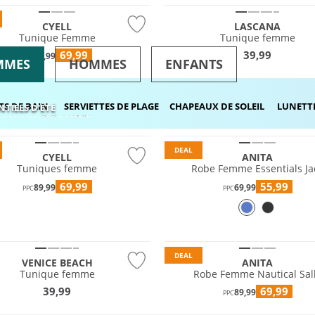
CYELL
LASCANA
Tunique Femme
Tunique femme
69,99
39,99
89,99
PPC
MMES
HOMMES
ENFANTS
TS DE BAIN
SERVIETTES DE PLAGE
CHAPEAUX DE SOLEIL
LUNETTE
NTIELS D'ÉTÉ
 pour un été parfait
DEAL
CYELL
ANITA
Tuniques femme
Robe Femme Essentials Ja
69,99
55,99
89,99
69,99
PPC
PPC
DEAL
VENICE BEACH
ANITA
Tunique femme
Robe Femme Nautical Sal
39,99
69,99
89,99
PPC