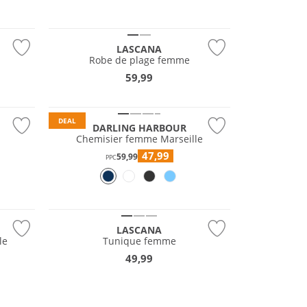
LASCANA
Robe de plage femme
Prix & Valeur
59,99
Durable
DEAL
DARLING HARBOUR
Chemisier femme Marseille
47,99
59,99
PPC
LASCANA
le
Tunique femme
49,99