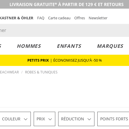
LIVRAISON GRATUITE* À PARTIR DE 129 € ET RETOURS
 KASTNER & ÖHLER
FAQ
Carte cadeau
Offres
Newsletter
S
HOMMES
ENFANTS
MARQUES
PETITS PRIX
|
ÉCONOMISEZ JUSQU'À -50 %
 BEACHWEAR
ROBES & TUNIQUES
COULEUR
PRIX
RÉDUCTION
POINTS FORTS