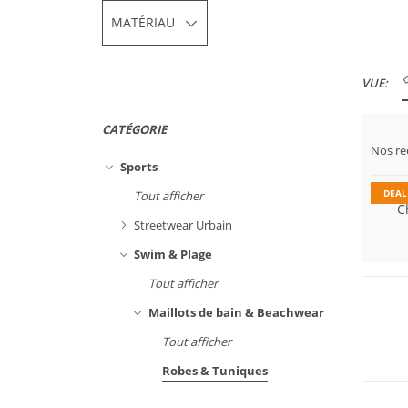
MATÉRIAU
VUE:
CATÉGORIE
Dura
Nos r
Prix 
Sports
DEAL
Tout afficher
C
Streetwear Urbain
Swim & Plage
Tout afficher
Maillots de bain & Beachwear
Tout afficher
Robes & Tuniques