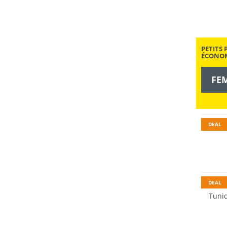
PETITS 
ÉCONOM
FE
DEAL
DEAL
Tuni