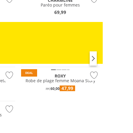
CHARMLINE
Paréo pour femmes
69,99
RUNNING
DEAL
ROXY
ett
Robe de plage femme Moana Story
47,99
60,00
PPC
s