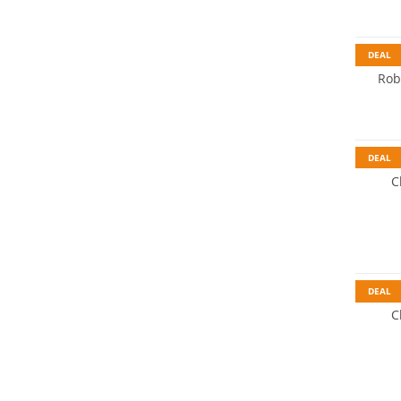
DEAL
Rob
Prix & 
Durabl
DEAL
C
Prix & 
DEAL
C