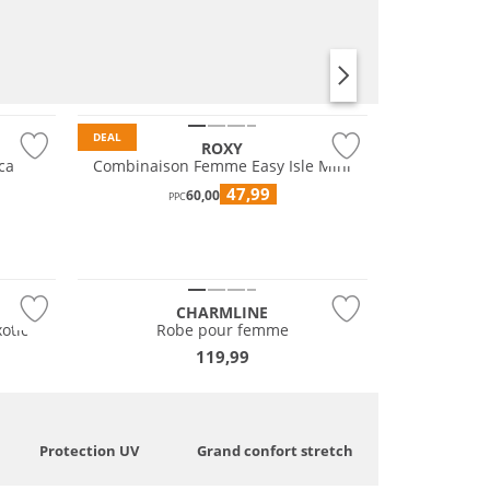
DEAL
ROXY
ca
Combinaison Femme Easy Isle Mini
47,99
60,00
PPC
CHARMLINE
otic
Robe pour femme
119,99
Protection UV
Grand confort stretch