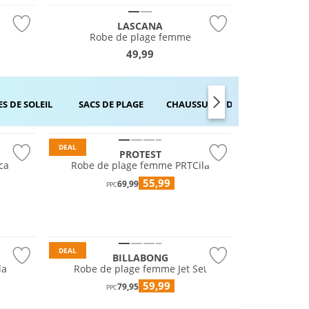
LASCANA
Robe de plage femme
49,99
S DE SOLEIL
SACS DE PLAGE
CHAUSSURES DE BAIN
ROBES 
DEAL
PROTEST
ca
Robe de plage femme PRTCila
55,99
69,99
PPC
DEAL
BILLABONG
la
Robe de plage femme Jet Set
59,99
79,95
PPC