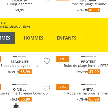
LASCANA
LASCANA
Tunique femme
Robe de plage femme
59,99
49,99
54,99
PPC
PRIX
ISEZ JUSQU'À -50 %
MMES
HOMMES
ENFANTS
OUTDOOR
NATATION & PLAGE
DEAL
BEACHLIFE
PROTEST
Blouse de plage femme
Robe de plage femme PRTP
63,99
47,99
79,99
59,99
PPC
PPC
DEAL
O'NEILL
ANITA
que Femme Tokeena Cover Up
Robe Parma pour femme
55,99
63,99
69,99
79,99
PPC
PPC