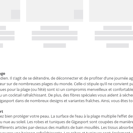
age
idien. Il s’agit de se détendre, de déconnecter et de profiter d’une journée 
eur sur de nombreuses plages du monde. Celle-ci stipule qu’il ne convient p
es pour la plage (ou l’été) sont ici un compromis merveilleux et confortable
cocktail rafraîchissant. De plus, des fibres spéciales vous aident à sécher 
asport dans de nombreux designs et variantes fraîches. Ainsi, vous êtes to
rt
vez bien protéger votre peau. La surface de l’eau à la plage multiplie l’effet
u nue au soleil. Les robes et tuniques de Gigasport sont coupées de manière 
érents articles par-dessus des maillots de bain mouillés. Les tissus absorben