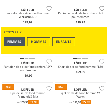
LÖFFLER
LÖFFLER
Pantalon de ski de fond homme
Pantalon de ski de fond chaud AB
Worldcup DD
pour femmes
199,99
119,99
PETITS PRIX
FEMMES
HOMMES
ENFANTS
Grandes tailles
OUTDOOR
NATATION & PLAGE
Durable
LÖFFLER
LÖFFLER
Primaloft®
Pantalon de ski de fond confort ASW
Short de ski de fond homme PL60
pour femmes
159,99
Durable
GORE-TEX
159,99
Gigasafe
Durable
DEAL
DEAL
LÖFFLER
LÖFFLER
Jupe de ski de fond femme
Tight de ski de fond homme WS
Primaloft® Mix
Warm
Primaloft®
87,99
95,99
109,99
119,99
PPC
PPC
Durable