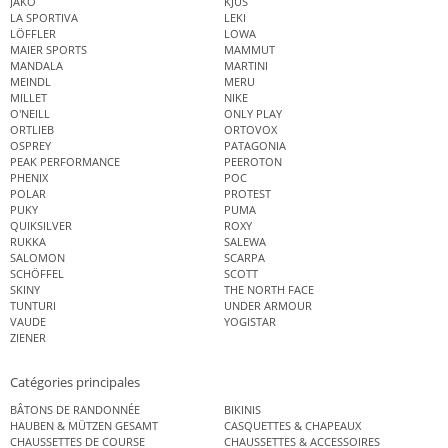
JAKO
KJUS
LA SPORTIVA
LEKI
LÖFFLER
LOWA
MAIER SPORTS
MAMMUT
MANDALA
MARTINI
MEINDL
MERU
MILLET
NIKE
O'NEILL
ONLY PLAY
ORTLIEB
ORTOVOX
OSPREY
PATAGONIA
PEAK PERFORMANCE
PEEROTON
PHENIX
POC
POLAR
PROTEST
PUKY
PUMA
QUIKSILVER
ROXY
RUKKA
SALEWA
SALOMON
SCARPA
SCHÖFFEL
SCOTT
SKINY
THE NORTH FACE
TUNTURI
UNDER ARMOUR
VAUDE
YOGISTAR
ZIENER
Catégories principales
BÂTONS DE RANDONNÉE
BIKINIS
HAUBEN & MÜTZEN GESAMT
CASQUETTES & CHAPEAUX
CHAUSSETTES DE COURSE
CHAUSSETTES & ACCESSOIRES