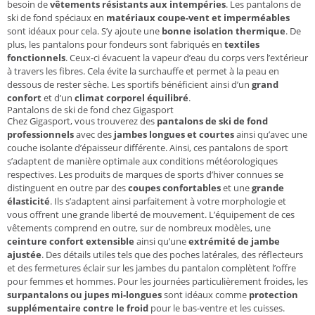
besoin de
vêtements résistants aux intempéries
. Les pantalons de
ski de fond spéciaux en
matériaux coupe-vent et imperméables
sont idéaux pour cela. S’y ajoute une
bonne isolation thermique
. De
plus, les pantalons pour fondeurs sont fabriqués en
textiles
fonctionnels
. Ceux-ci évacuent la vapeur d’eau du corps vers l’extérieur
à travers les fibres. Cela évite la surchauffe et permet à la peau en
dessous de rester sèche. Les sportifs bénéficient ainsi d’un
grand
confort
et d’un
climat corporel équilibré
.
Pantalons de ski de fond chez Gigasport
Chez Gigasport, vous trouverez des
pantalons de ski de fond
professionnels
avec des
jambes longues et courtes
ainsi qu’avec une
couche isolante d’épaisseur différente. Ainsi, ces pantalons de sport
s’adaptent de manière optimale aux conditions météorologiques
respectives. Les produits de marques de sports d’hiver connues se
distinguent en outre par des
coupes confortables
et une
grande
élasticité
. Ils s’adaptent ainsi parfaitement à votre morphologie et
vous offrent une grande liberté de mouvement. L’équipement de ces
vêtements comprend en outre, sur de nombreux modèles, une
ceinture confort extensible
ainsi qu’une
extrémité de jambe
ajustée
. Des détails utiles tels que des poches latérales, des réflecteurs
et des fermetures éclair sur les jambes du pantalon complètent l’offre
pour femmes et hommes. Pour les journées particulièrement froides, les
surpantalons ou jupes mi-longues
sont idéaux comme
protection
supplémentaire contre le froid
pour le bas-ventre et les cuisses.