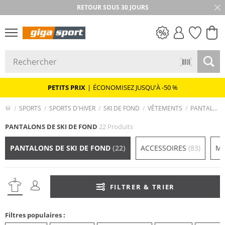
RETOUR SOUS 30 JOURS
PETITS PRIX
PETITS PRIX
|
ÉCONOMISEZ JUSQU'À -50 %
SPORTS
SPORTS D'HIVER
SKI DE FOND
VÊTEMENTS
PANTALONS DE SKI DE FOND
PANTALONS DE SKI DE FOND
22 Produits
PANTALONS DE SKI DE FOND
(22)
ACCESSOIRES
(83)
MA
FILTRER & TRIER
Filtres populaires :