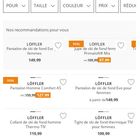
POUR
TAILLE
COULEUR
PRIX
RÉDUC
Gigasafe
Gigasafe
Durable
Durable
Du
Nos recommandations pour vous
Grandes tailles
Primaloft®
GO
LÖFFLER
LÖFFLER
DEAL
D
Pantalon de ski de fond Evo pour
Jupe de ski de fond femme
Tig
femmes
Primaloft® Mix
Grandes tailles
149,99
87,99
109,99
Durable
PPC
Durable
Gigasafe
DEAL
LÖFFLER
LÖFFLER
Pantalon Homme Comfort AS
Pantalon de ski de fond Evo pour
femmes
127,99
159,99
PPC
149,99
à partir de
Durable
LÖFFLER
LÖFFLER
Collant de ski de fond homme
Tight de ski de fond thermique TIV
Thermo TIV
pour femmes
Grandes tailles
119,99
109,99
Durable