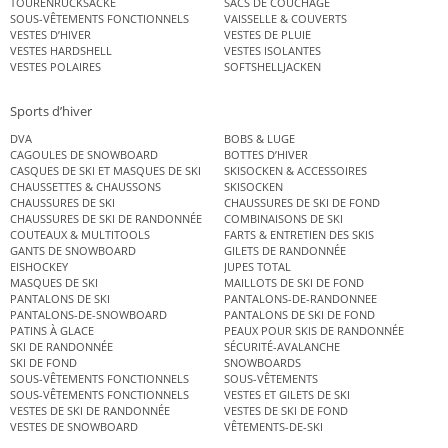
TOURENRUCKSÄCKE
SACS DE COUCHAGE
SOUS-VÊTEMENTS FONCTIONNELS
VAISSELLE & COUVERTS
VESTES D’HIVER
VESTES DE PLUIE
VESTES HARDSHELL
VESTES ISOLANTES
VESTES POLAIRES
SOFTSHELLJACKEN
Sports d’hiver
DVA
BOBS & LUGE
CAGOULES DE SNOWBOARD
BOTTES D’HIVER
CASQUES DE SKI ET MASQUES DE SKI
SKISOCKEN & ACCESSOIRES
CHAUSSETTES & CHAUSSONS
SKISOCKEN
CHAUSSURES DE SKI
CHAUSSURES DE SKI DE FOND
CHAUSSURES DE SKI DE RANDONNÉE
COMBINAISONS DE SKI
COUTEAUX & MULTITOOLS
FARTS & ENTRETIEN DES SKIS
GANTS DE SNOWBOARD
GILETS DE RANDONNÉE
EISHOCKEY
JUPES TOTAL
MASQUES DE SKI
MAILLOTS DE SKI DE FOND
PANTALONS DE SKI
PANTALONS-DE-RANDONNEE
PANTALONS-DE-SNOWBOARD
PANTALONS DE SKI DE FOND
PATINS À GLACE
PEAUX POUR SKIS DE RANDONNÉE
SKI DE RANDONNÉE
SÉCURITÉ-AVALANCHE
SKI DE FOND
SNOWBOARDS
SOUS-VÊTEMENTS FONCTIONNELS
SOUS-VÊTEMENTS
SOUS-VÊTEMENTS FONCTIONNELS
VESTES ET GILETS DE SKI
VESTES DE SKI DE RANDONNÉE
VESTES DE SKI DE FOND
VESTES DE SNOWBOARD
VÊTEMENTS-DE-SKI