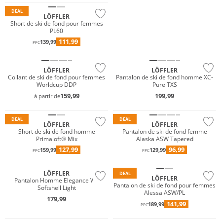
DEAL
LÖFFLER
Short de ski de fond pour femmes
PL60
111,99
139,99
PPC
Durable
Durable
LÖFFLER
LÖFFLER
Grandes tailles
Collant de ski de fond pour femmes
Pantalon de ski de fond homme XC-
Worldcup DDP
Pure TXS
Primaloft®
159,99
199,99
à partir de
Durable
Durable
DEAL
DEAL
LÖFFLER
LÖFFLER
Grandes tailles
Short de ski de fond homme
Pantalon de ski de fond femme
Primaloft® Mix
Alaska ASW Tapered
Durable
127,99
96,99
159,99
129,99
PPC
PPC
Gigasafe
Durable
LÖFFLER
DEAL
LÖFFLER
Pantalon Homme Elegance WS
Primaloft®
Grandes tailles
Pantalon de ski de fond pour femmes
Softshell Light
Alessa ASW/PL
Durable
Durable
179,99
141,99
189,99
PPC
Gigasafe
Gigasafe