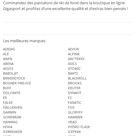
Commandez des pantalons de ski de fond dans la boutique en ligne
Gigasport et profitez d’une excellente qualité et d’extras bien pensés !
Les meilleures marques
ADIDAS
AEVOR
ALÉ
ALPINA
AIM'N
ARC'TERYX
ARENA
ASICS
ASSOS
ATOMIC
BABOLAT
BARTS
BIRKENSTOCK
BLACKROLL
BOGNER FIRE+ICE
BROOKS
BUFF
DEUTER
DOLOMITE
DYNAFIT
E9
F2
FALKE
FANATIC
FJÄLLRÄVEN
FOX
GARMIN
GLORYFY
GOREWEAR
HAMMER
HANWAG
HEAD
HOKA
HYDRO FLASK
ICEBREAKER
ICEPEAK