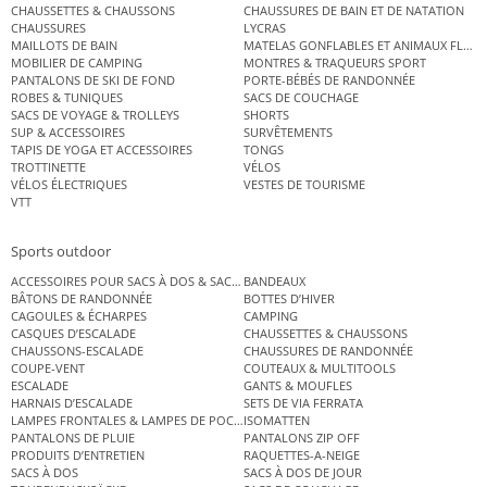
CHAUSSETTES & CHAUSSONS
CHAUSSURES DE BAIN ET DE NATATION
CHAUSSURES
LYCRAS
MAILLOTS DE BAIN
MATELAS GONFLABLES ET ANIMAUX FLOT
MOBILIER DE CAMPING
MONTRES & TRAQUEURS SPORT
PANTALONS DE SKI DE FOND
PORTE-BÉBÉS DE RANDONNÉE
ROBES & TUNIQUES
SACS DE COUCHAGE
SACS DE VOYAGE & TROLLEYS
SHORTS
SUP & ACCESSOIRES
SURVÊTEMENTS
TAPIS DE YOGA ET ACCESSOIRES
TONGS
TROTTINETTE
VÉLOS
VÉLOS ÉLECTRIQUES
VESTES DE TOURISME
VTT
Sports outdoor
ACCESSOIRES POUR SACS À DOS & SACS ÉTANCHES
BANDEAUX
BÂTONS DE RANDONNÉE
BOTTES D’HIVER
CAGOULES & ÉCHARPES
CAMPING
CASQUES D’ESCALADE
CHAUSSETTES & CHAUSSONS
CHAUSSONS-ESCALADE
CHAUSSURES DE RANDONNÉE
COUPE-VENT
COUTEAUX & MULTITOOLS
ESCALADE
GANTS & MOUFLES
HARNAIS D’ESCALADE
SETS DE VIA FERRATA
LAMPES FRONTALES & LAMPES DE POCHE
ISOMATTEN
PANTALONS DE PLUIE
PANTALONS ZIP OFF
PRODUITS D’ENTRETIEN
RAQUETTES-A-NEIGE
SACS À DOS
SACS À DOS DE JOUR