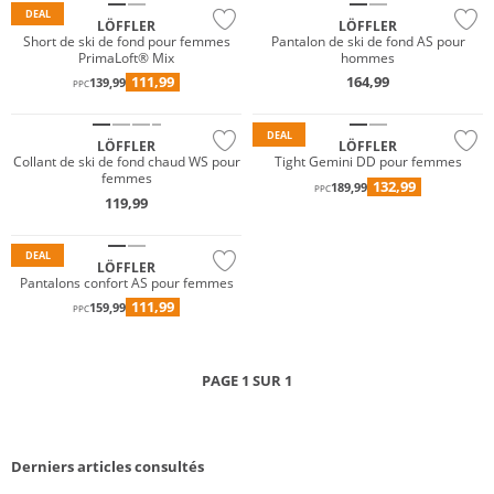
DEAL
LÖFFLER
LÖFFLER
Short de ski de fond pour femmes
Pantalon de ski de fond AS pour
PrimaLoft® Mix
hommes
GORE-TEX
Durable
111,99
164,99
139,99
PPC
Durable
Gigasafe
DEAL
LÖFFLER
LÖFFLER
Collant de ski de fond chaud WS pour
Tight Gemini DD pour femmes
femmes
132,99
189,99
PPC
119,99
Durable
DEAL
LÖFFLER
Pantalons confort AS pour femmes
111,99
159,99
PPC
PAGE 1 SUR 1
Derniers articles consultés