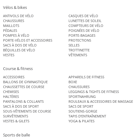
Vélos & bikes
ANTIVOLS DE VÉLO
CASQUES DE VÉLO
CHAUSSURES
LUNETTES DE SOLEIL
MAILLOTS
COMPTEURS DE VÉLO
PÉDALES
POIGNÉES DE VÉLO
POMPES À VÉLO
PORTE-BAGAGES
PORTE-VÉLOS ET ACCESSOIRES
PROTECTIONS
SACS À DOS DE VÉLO
SELLES
BÉQUILLES DE VÉLO
TROTTINETTE
VESTES
VÊTEMENTS
Course & fitness
ACCESSOIRES
APPAREILS DE FITNESS
BALLONS DE GYMNASTIQUE
BOXE
CHAUSSETTES DE COURSE
CHAUSSURES
CHEMISES
LEGGINGS & TIGHTS DE FITNESS
HALTÈRES
SPORTNAHRUNG
PANTALONS & COLLANTS
ROULEAUX & ACCESSOIRES DE MASSAGE
SACS À DOS DE SPORT
SACS DE SPORT
SOUS-VÊTEMENTS DE COURSE
SOUTIENS-GORGE
SURVÊTEMENTS
TAPIS D’ENTRAÎNEMENT
VESTES & GILETS
YOGA & PILATES
Sports de balle