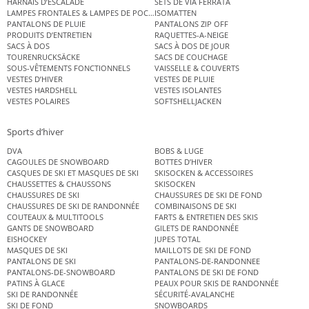
HARNAIS D’ESCALADE
SETS DE VIA FERRATA
LAMPES FRONTALES & LAMPES DE POCHE
ISOMATTEN
PANTALONS DE PLUIE
PANTALONS ZIP OFF
PRODUITS D’ENTRETIEN
RAQUETTES-A-NEIGE
SACS À DOS
SACS À DOS DE JOUR
TOURENRUCKSÄCKE
SACS DE COUCHAGE
SOUS-VÊTEMENTS FONCTIONNELS
VAISSELLE & COUVERTS
VESTES D’HIVER
VESTES DE PLUIE
VESTES HARDSHELL
VESTES ISOLANTES
VESTES POLAIRES
SOFTSHELLJACKEN
Sports d’hiver
DVA
BOBS & LUGE
CAGOULES DE SNOWBOARD
BOTTES D’HIVER
CASQUES DE SKI ET MASQUES DE SKI
SKISOCKEN & ACCESSOIRES
CHAUSSETTES & CHAUSSONS
SKISOCKEN
CHAUSSURES DE SKI
CHAUSSURES DE SKI DE FOND
CHAUSSURES DE SKI DE RANDONNÉE
COMBINAISONS DE SKI
COUTEAUX & MULTITOOLS
FARTS & ENTRETIEN DES SKIS
GANTS DE SNOWBOARD
GILETS DE RANDONNÉE
EISHOCKEY
JUPES TOTAL
MASQUES DE SKI
MAILLOTS DE SKI DE FOND
PANTALONS DE SKI
PANTALONS-DE-RANDONNEE
PANTALONS-DE-SNOWBOARD
PANTALONS DE SKI DE FOND
PATINS À GLACE
PEAUX POUR SKIS DE RANDONNÉE
SKI DE RANDONNÉE
SÉCURITÉ-AVALANCHE
SKI DE FOND
SNOWBOARDS