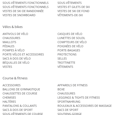
SOUS-VÊTEMENTS FONCTIONNELS
SOUS-VÊTEMENTS
SOUS-VÊTEMENTS FONCTIONNELS
VESTES ET GILETS DE SKI
VESTES DE SKI DE RANDONNÉE
VESTES DE SKI DE FOND
VESTES DE SNOWBOARD
VÊTEMENTS-DE-SKI
Vélos & bikes
ANTIVOLS DE VÉLO
CASQUES DE VÉLO
CHAUSSURES
LUNETTES DE SOLEIL
MAILLOTS
COMPTEURS DE VÉLO
PÉDALES
POIGNÉES DE VÉLO
POMPES À VÉLO
PORTE-BAGAGES
PORTE-VÉLOS ET ACCESSOIRES
PROTECTIONS
SACS À DOS DE VÉLO
SELLES
BÉQUILLES DE VÉLO
TROTTINETTE
VESTES
VÊTEMENTS
Course & fitness
ACCESSOIRES
APPAREILS DE FITNESS
BALLONS DE GYMNASTIQUE
BOXE
CHAUSSETTES DE COURSE
CHAUSSURES
CHEMISES
LEGGINGS & TIGHTS DE FITNESS
HALTÈRES
SPORTNAHRUNG
PANTALONS & COLLANTS
ROULEAUX & ACCESSOIRES DE MASSAGE
SACS À DOS DE SPORT
SACS DE SPORT
SOUS-VÊTEMENTS DE COURSE
SOUTIENS-GORGE