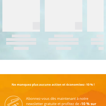
EN SAVOIR PLUS
Ne manquez plus aucune action et économisez -10 % !
Abonnez-vous dès maintenant à notre
newsletter gratuite et profitez de
-10 % sur