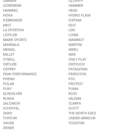
GARMIN
GLORYFY
GOREWEAR
HAMMER
HANWAG
HEAD
HOKA
HYDRO FLASK
ICEBREAKER
ICEPEAK
JAKO
KJUS
LA SPORTIVA
LEKI
LÖFFLER
LOWA
MAIER SPORTS
MAMMUT
MANDALA
MARTINI
MEINDL
MERU
MILLET
NIKE
O'NEILL
ONLY PLAY
ORTLIEB
ORTOVOX
OSPREY
PATAGONIA
PEAK PERFORMANCE
PEEROTON
PHENIX
POC
POLAR
PROTEST
PUKY
PUMA
QUIKSILVER
ROXY
RUKKA
SALEWA
SALOMON
SCARPA
SCHÖFFEL
SCOTT
SKINY
THE NORTH FACE
TUNTURI
UNDER ARMOUR
VAUDE
YOGISTAR
ZIENER