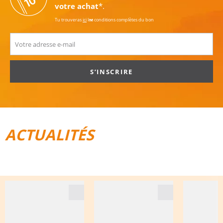
votre achat
*.
Tu trouveras
ici
les conditions complètes du bon
S’INSCRIRE
ACTUALITÉS
TOUT POUR LE VÉLO
BAGAGES DE VOYAGE