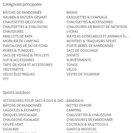
Catégories principales
BÂTONS DE RANDONNÉE
BIKINIS
HAUBEN & MÜTZEN GESAMT
CASQUETTES & CHAPEAUX
CHAUSSETTES DE COURSE
CHAUSSETTES & ACCESSOIRES
CHAUSSETTES & CHAUSSONS
CHAUSSURES DE BAIN ET DE NATATION
CHAUSSURES
LYCRAS
MAILLOTS DE BAIN
MATELAS GONFLABLES ET ANIMAUX FLOT
MOBILIER DE CAMPING
MONTRES & TRAQUEURS SPORT
PANTALONS DE SKI DE FOND
PORTE-BÉBÉS DE RANDONNÉE
ROBES & TUNIQUES
SACS DE COUCHAGE
SACS DE VOYAGE & TROLLEYS
SHORTS
SUP & ACCESSOIRES
SURVÊTEMENTS
TAPIS DE YOGA ET ACCESSOIRES
TONGS
TROTTINETTE
VÉLOS
VÉLOS ÉLECTRIQUES
VESTES DE TOURISME
VTT
Sports outdoor
ACCESSOIRES POUR SACS À DOS & SACS ÉTANCHES
BANDEAUX
BÂTONS DE RANDONNÉE
BOTTES D’HIVER
CAGOULES & ÉCHARPES
CAMPING
CASQUES D’ESCALADE
CHAUSSETTES & CHAUSSONS
CHAUSSONS-ESCALADE
CHAUSSURES DE RANDONNÉE
COUPE-VENT
COUTEAUX & MULTITOOLS
ESCALADE
GANTS & MOUFLES