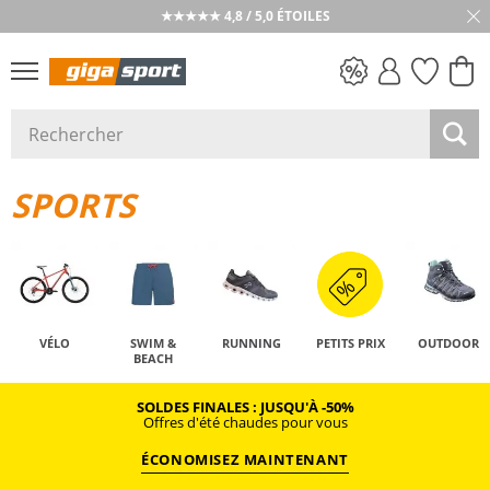
★★★★★ 4,8 / 5,0 ÉTOILES
PETITS PRIX
SPORTS
VÉLO
SWIM &
RUNNING
PETITS PRIX
OUTDOOR
BEACH
SOLDES FINALES : JUSQU'À -50%
Offres d'été chaudes pour vous
ÉCONOMISEZ MAINTENANT