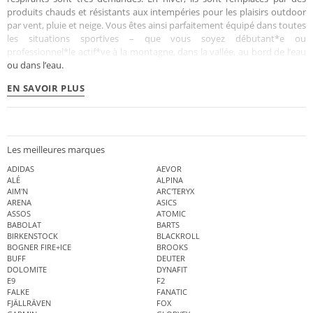
produits chauds et résistants aux intempéries pour les plaisirs outdoor
par vent, pluie et neige. Vous êtes ainsi parfaitement équipé dans toutes
les situations sportives – que vous soyez débutant*e ou
professionnel*le actif*ve à la montagne, dans la vallée, au bord de l’eau
ou dans l’eau.
EN SAVOIR PLUS
Les meilleures marques
ADIDAS
AEVOR
ALÉ
ALPINA
AIM'N
ARC'TERYX
ARENA
ASICS
ASSOS
ATOMIC
BABOLAT
BARTS
BIRKENSTOCK
BLACKROLL
BOGNER FIRE+ICE
BROOKS
BUFF
DEUTER
DOLOMITE
DYNAFIT
E9
F2
FALKE
FANATIC
FJÄLLRÄVEN
FOX