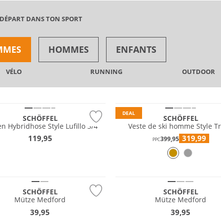
 DÉPART DANS TON SPORT
MMES
HOMMES
ENFANTS
VÉLO
RUNNING
OUTDOOR
Résistant à l'eau
e
Durable
DEAL
SCHÖFFEL
SCHÖFFEL
 Hybridhose Style Lufillo 3/4
Veste de ski homme Style Tr
119,95
319,99
399,95
PPC
EAU
NOUVEAU
e
Durable
SCHÖFFEL
SCHÖFFEL
Mütze Medford
Mütze Medford
39,95
39,95