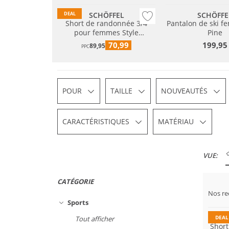
SCHÖFFEL
SCHÖFFE
DEAL
Short de randonnée 3/4
Pantalon de ski f
pour femmes Style
Pine
Chavuma
70,99
199,95
89,95
PPC
POUR
TAILLE
NOUVEAUTÉS
CARACTÉRISTIQUES
MATÉRIAU
VUE:
CATÉGORIE
Dura
Nos r
Grand
Sports
DEAL
Tout afficher
Short