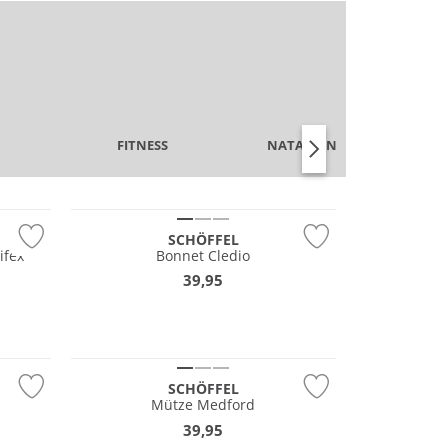
FITNESS
NATATION & PLAGE
NOUVEAU
SCHÖFFEL
ifex
Bonnet Cledio
39,95
NOUVEAU
Durable
SCHÖFFEL
Mütze Medford
39,95