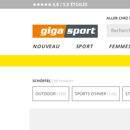
★★★★★ 4,8 / 5,0 ÉTOILES
ALLER CHEZ
PRIX &
PETITS PRIX
NOUVEAU
SPORT
FEMME
VALEUR
SCHÖFFEL
258 Produits
OUTDOOR
(180)
SPORTS D'HIVER
(126)
S
Durable
Grandes tailles
Résistant à l'eau