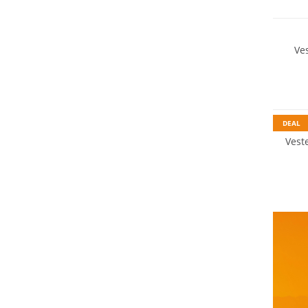
Durabl
Ve
Résista
Grandes
Durabl
DEAL
Vest