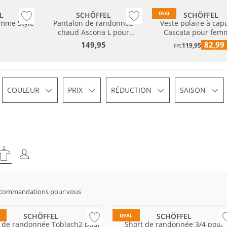
L
SCHÖFFEL
SCHÖFFEL
DEAL
emme Style
Pantalon de randonnée
Veste polaire à ca
chaud Ascona L pour
Cascata pour fem
femmes
149,95
82,99
119,95
PPC
COULEUR
PRIX
RÉDUCTION
SAISON
ble
ecommandations pour vous
es tailles
Grandes tailles
SCHÖFFEL
SCHÖFFEL
DEAL
 de randonnée Toblach2 pour
Short de randonnée 3/4 pour