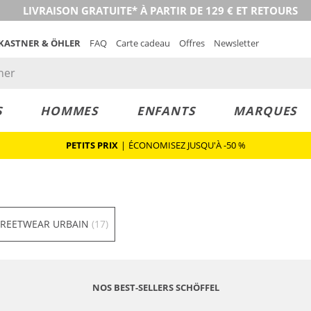
LIVRAISON GRATUITE* À PARTIR DE 129 € ET RETOURS
 KASTNER & ÖHLER
FAQ
Carte cadeau
Offres
Newsletter
S
HOMMES
ENFANTS
MARQUES
PETITS PRIX
|
ÉCONOMISEZ JUSQU'À -50 %
TREETWEAR URBAIN
(17)
NOS BEST-SELLERS SCHÖFFEL
Durable
Durable
Grandes tailles
Grandes tailles