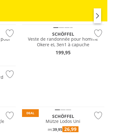
Résistant à l'eau
Grandes tailles
RUNNING
Durable
SCHÖFFEL
 pour
Veste de randonnée pour homme
Okere eL 3en1 à capuche
199,95
rd
Durable
DEAL
SCHÖFFEL
le
Mütze Lodos Uni
26,99
39,95
PPC
Durable