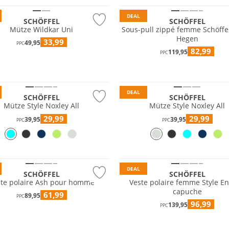
DEAL
SCHÖFFEL
SCHÖFFEL
Mütze Wildkar Uni
Sous-pull zippé femme Schöffe
Hegen
33,99
49,95
PPC
82,99
119,95
PPC
e
Durable
DEAL
SCHÖFFEL
SCHÖFFEL
Mütze Style Noxley All
Mütze Style Noxley All
29,99
29,99
39,95
39,95
PPC
PPC
 tailles
Grandes tailles
e
Durable
DEAL
SCHÖFFEL
SCHÖFFEL
ste polaire Ash pour homme
Veste polaire femme Style En
capuche
61,99
89,95
PPC
96,99
139,95
PPC