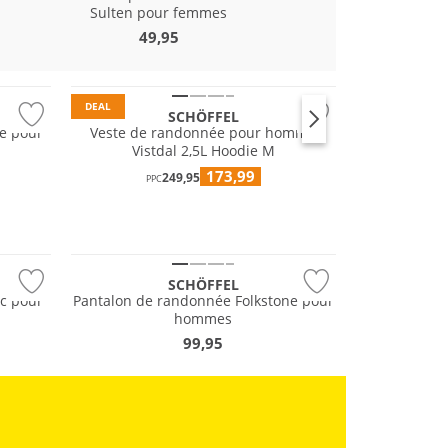
Résistant à l'eau
Sulten pour femmes
15
199,95
PPC
49,95
Grandes tailles
Durable
DEAL
SCHÖFFEL
le pour
Veste de randonnée pour homme
Vistdal 2,5L Hoodie M
173,99
249,95
PPC
Grandes tailles
Durable
SCHÖFFEL
rc pour
Pantalon de randonnée Folkstone pour
hommes
99,95