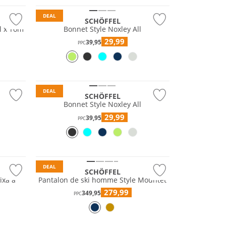
DEAL
SCHÖFFEL
l x Tom
Bonnet Style Noxley All
29,99
39,95
PPC
Durable
DEAL
SCHÖFFEL
Bonnet Style Noxley All
29,99
39,95
PPC
Résistant à l'eau
Durable
DEAL
SCHÖFFEL
ixa à
Pantalon de ski homme Style Mountet
279,99
349,95
PPC