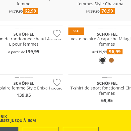
femme
femmes Style Chavuma
62,99
70,99
 tailles
79,95
Grandes tailles
89,95
PPC
PPC
e
Durable
DEAL
SCHÖFFEL
SCHÖFFEL
on de randonnée chaud Ascona
Veste polaire à capuche Milag
L pour femmes
femmes
139,95
96,99
à partir de
139,95
EAU
NOUVEAU
PPC
 tailles
Grandes tailles
e
Durable
SCHÖFFEL
SCHÖFFEL
olaire femme Style Enixa Hoodie
T-shirt de sport fonctionnel Ci
femmes
139,95
69,95
PRIX
ISEZ JUSQU'À -50 %