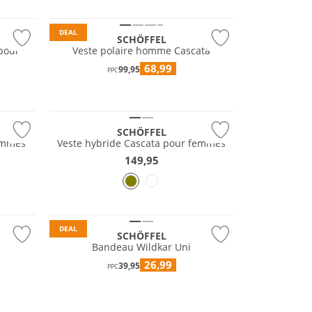
Durable
DEAL
SCHÖFFEL
 pour
Veste polaire homme Cascata
NOUVEAU
68,99
99,95
PPC
Grandes tailles
Durable
SCHÖFFEL
femmes
Veste hybride Cascata pour femmes
149,95
Durable
DEAL
SCHÖFFEL
Bandeau Wildkar Uni
26,99
39,95
PPC