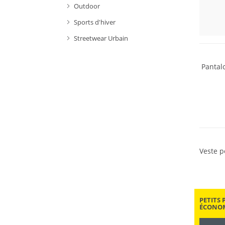
Outdoor
Grandes
Sports d'hiver
Durabl
Streetwear Urbain
Pantal
NOUV
Grandes
Durabl
Veste p
PETITS 
ÉCONOM