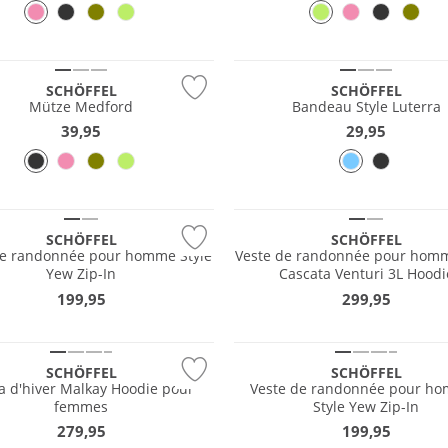
EAU
e
NOUVEAU
SCHÖFFEL
SCHÖFFEL
Mütze Medford
Bandeau Style Luterra
39,95
29,95
EAU
NOUVEAU
EAU
SCHÖFFEL
SCHÖFFEL
de randonnée pour homme Style
Veste de randonnée pour homm
nt à l'eau
Yew Zip-In
Cascata Venturi 3L Hoodi
 tailles
199,95
299,95
e
NOUVEAU
SCHÖFFEL
SCHÖFFEL
a d'hiver Malkay Hoodie pour
Veste de randonnée pour h
EAU
NOUVEAU
femmes
Style Yew Zip-In
 tailles
Grandes tailles
279,95
199,95