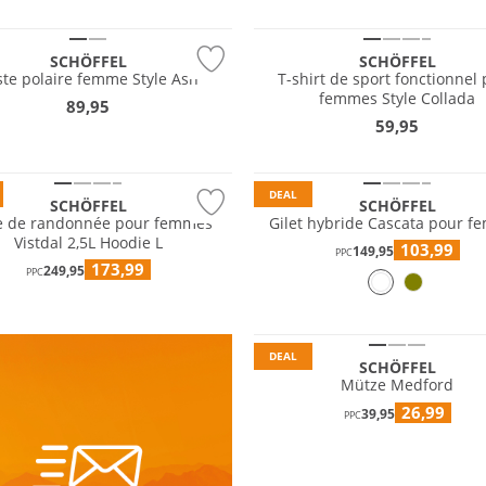
e
Durable
SCHÖFFEL
SCHÖFFEL
ste polaire femme Style Ash
T-shirt de sport fonctionnel
nt à l'eau
femmes Style Collada
89,95
 tailles
Grandes tailles
59,95
e
Durable
DEAL
SCHÖFFEL
SCHÖFFEL
e de randonnée pour femmes
Gilet hybride Cascata pour 
Vistdal 2,5L Hoodie L
103,99
149,95
PPC
173,99
249,95
PPC
Durable
DEAL
SCHÖFFEL
Mütze Medford
26,99
39,95
PPC