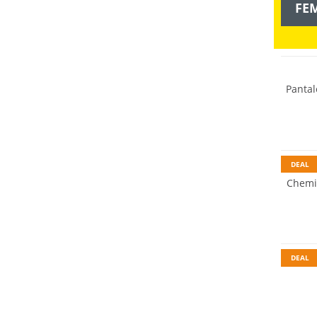
FE
Grandes
Durabl
Panta
DEAL
Chemi
Durabl
DEAL
Durabl