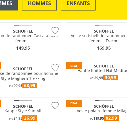
MMES
HOMMES
ENFANTS
 tailles
Grandes tailles
OUTDOOR
NATATION & PLAGE
e
Durable
SCHÖFFEL
SCHÖFFEL
lon de randonnée Cascata pour
Veste softshell de randonnée
femmes
femmes Fracon
149,95
169,95
Durable
SCHÖFFEL
DEAL
SCHÖFFEL
Haube Knitted Hat Medfo
se de randonnée pour homme
30,99
39,95
Style Maghera Trekking
PPC
Grandes tailles
68,99
99,95
PPC
e
Durable
DEAL
SCHÖFFEL
SCHÖFFEL
Kappe Style Sun All
Veste polaire femme Milag
26,99
82,99
34,95
119,95
PPC
PPC
e
Durable