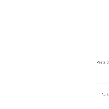
NOUV
Durabl
NOUV
NOUV
Veste 
Résista
Grandes
Durabl
Park
NOUV
Grandes