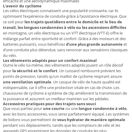
efficacité et une aérodynamique maximales
L’avenir du cyclisme
Les vélos électriques connaissent une popularité croissante, car ils
optimisent l’expérience de conduite grâce à l’assistance électrique. Que
ce soit pour
les trajets quotidiens entre le domicile et le lieu de
travail, les longues randonnées à vélo ou les ascensions difficiles
en montagne, un vélo électrique ou un VTT électrique (VTT-E) offre le
mélange parfait entre sportivité et confort. Grâce à des moteurs et des
batteries puissants, vous bénéficiez
d’une plus grande autonomie
et
d’une conduite plus détendue, sans renoncer aux sensations classiques
du vélo.
Les vêtements adaptés pour un confort maximal
Outre le vélo lui-même, des vêtements adaptés jouent un rôle décisif
pour
la sécurité et le confort
. Un cuissard rembourré prévient les
points de pression, tandis qu’un maillot de cyclisme respirant assure
une ventilation optimale
. Un casque de vélo de haute qualité est
indispensable, car il offre une protection vitale en cas de chute. Les
chaussures de cyclisme à système de clip améliorent la transmission de
la puissance et assurent un meilleur maintien sur les pédales.
Accessoires pratiques pour des trajets sans souci
Que vous partiez pour
une courte
ou une
longue randonnée à vélo
,
avec les bons accessoires, vous serez parfaitement équipé. Les systèmes
de bidons vous permettent de
vous hydrater de manière optimale
pendant vos déplacements, tandis que les compteurs de vélo et les
appareils GPS enregistrent les données de conduite les plus