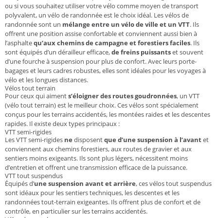
ou si vous souhaitez utiliser votre vélo comme moyen de transport
polyvalent, un vélo de randonnée est le choix idéal. Les vélos de
randonnée sont un
mélange entre un vélo de ville et un VTT
. Ils
offrent une position assise confortable et conviennent aussi bien à
l’asphalte
qu’aux chemins de campagne et forestiers faciles
. Ils
sont équipés d’un dérailleur efficace,
de freins puissants
et souvent
d’une fourche à suspension pour plus de confort. Avec leurs porte-
bagages et leurs cadres robustes, elles sont idéales pour les voyages à
vélo et les longues distances.
Vélos tout terrain
Pour ceux qui aiment
s’éloigner des routes goudronnées
, un VTT
(vélo tout terrain) est le meilleur choix. Ces vélos sont spécialement
conçus pour les terrains accidentés, les montées raides et les descentes
rapides. Il existe deux types principaux :
VTT semi-rigides
Les VTT semi-rigides
ne
disposent
que d’une suspension à l’avant
et
conviennent aux chemins forestiers, aux routes de gravier et aux
sentiers moins exigeants. Ils sont plus légers, nécessitent moins
d’entretien et offrent une transmission efficace de la puissance.
VTT tout suspendus
Équipés d’
une suspension avant et arrière
, ces vélos tout suspendus
sont idéaux pour les sentiers techniques, les descentes et les
randonnées tout-terrain exigeantes. Ils offrent plus de confort et de
contrôle, en particulier sur les terrains accidentés.