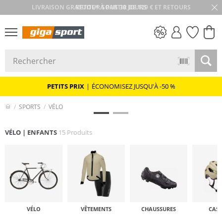
RETOUR SOUS 30 JOURS
PETITS PRIX
PETITS PRIX
|
ÉCONOMISEZ JUSQU'À -50 %
SPORTS
VÉLO
VÉLO | ENFANTS
15 Produits
VÉLO
VÊTEMENTS
CHAUSSURES
CAS