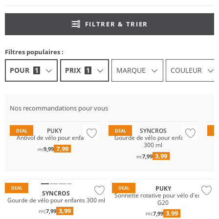
FILTRER & TRIER
Filtres populaires :
POUR
1
PRIX
1
MARQUE
COULEUR
Nos recommandations pour vous
PUKY
SYNCROS
DEAL
DEAL
D
Antivol de vélo pour enfants
Gourde de vélo pour enfants
K
300 ml
7,99
9,99
PPC
3,99
7,99
PPC
PUKY
DEAL
DEAL
SYNCROS
Sonnette rotative pour vélo d'enfant
Gourde de vélo pour enfants 300 ml
G20
3,99
7,99
3,99
PPC
7,99
PPC