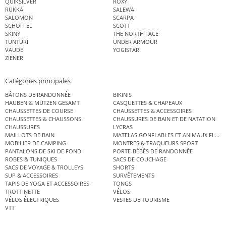
QUIKSILVER
ROXY
RUKKA
SALEWA
SALOMON
SCARPA
SCHÖFFEL
SCOTT
SKINY
THE NORTH FACE
TUNTURI
UNDER ARMOUR
VAUDE
YOGISTAR
ZIENER
Catégories principales
BÂTONS DE RANDONNÉE
BIKINIS
HAUBEN & MÜTZEN GESAMT
CASQUETTES & CHAPEAUX
CHAUSSETTES DE COURSE
CHAUSSETTES & ACCESSOIRES
CHAUSSETTES & CHAUSSONS
CHAUSSURES DE BAIN ET DE NATATION
CHAUSSURES
LYCRAS
MAILLOTS DE BAIN
MATELAS GONFLABLES ET ANIMAUX FLOT
MOBILIER DE CAMPING
MONTRES & TRAQUEURS SPORT
PANTALONS DE SKI DE FOND
PORTE-BÉBÉS DE RANDONNÉE
ROBES & TUNIQUES
SACS DE COUCHAGE
SACS DE VOYAGE & TROLLEYS
SHORTS
SUP & ACCESSOIRES
SURVÊTEMENTS
TAPIS DE YOGA ET ACCESSOIRES
TONGS
TROTTINETTE
VÉLOS
VÉLOS ÉLECTRIQUES
VESTES DE TOURISME
VTT