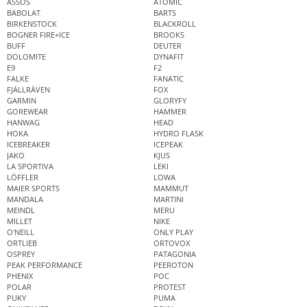
ASSOS
ATOMIC
BABOLAT
BARTS
BIRKENSTOCK
BLACKROLL
BOGNER FIRE+ICE
BROOKS
BUFF
DEUTER
DOLOMITE
DYNAFIT
E9
F2
FALKE
FANATIC
FJÄLLRÄVEN
FOX
GARMIN
GLORYFY
GOREWEAR
HAMMER
HANWAG
HEAD
HOKA
HYDRO FLASK
ICEBREAKER
ICEPEAK
JAKO
KJUS
LA SPORTIVA
LEKI
LÖFFLER
LOWA
MAIER SPORTS
MAMMUT
MANDALA
MARTINI
MEINDL
MERU
MILLET
NIKE
O'NEILL
ONLY PLAY
ORTLIEB
ORTOVOX
OSPREY
PATAGONIA
PEAK PERFORMANCE
PEEROTON
PHENIX
POC
POLAR
PROTEST
PUKY
PUMA