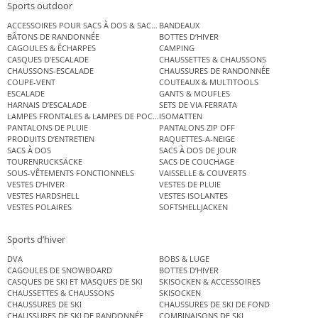
Sports outdoor
ACCESSOIRES POUR SACS À DOS & SACS ÉTANCHES
BANDEAUX
BÂTONS DE RANDONNÉE
BOTTES D’HIVER
CAGOULES & ÉCHARPES
CAMPING
CASQUES D’ESCALADE
CHAUSSETTES & CHAUSSONS
CHAUSSONS-ESCALADE
CHAUSSURES DE RANDONNÉE
COUPE-VENT
COUTEAUX & MULTITOOLS
ESCALADE
GANTS & MOUFLES
HARNAIS D’ESCALADE
SETS DE VIA FERRATA
LAMPES FRONTALES & LAMPES DE POCHE
ISOMATTEN
PANTALONS DE PLUIE
PANTALONS ZIP OFF
PRODUITS D’ENTRETIEN
RAQUETTES-A-NEIGE
SACS À DOS
SACS À DOS DE JOUR
TOURENRUCKSÄCKE
SACS DE COUCHAGE
SOUS-VÊTEMENTS FONCTIONNELS
VAISSELLE & COUVERTS
VESTES D’HIVER
VESTES DE PLUIE
VESTES HARDSHELL
VESTES ISOLANTES
VESTES POLAIRES
SOFTSHELLJACKEN
Sports d’hiver
DVA
BOBS & LUGE
CAGOULES DE SNOWBOARD
BOTTES D’HIVER
CASQUES DE SKI ET MASQUES DE SKI
SKISOCKEN & ACCESSOIRES
CHAUSSETTES & CHAUSSONS
SKISOCKEN
CHAUSSURES DE SKI
CHAUSSURES DE SKI DE FOND
CHAUSSURES DE SKI DE RANDONNÉE
COMBINAISONS DE SKI