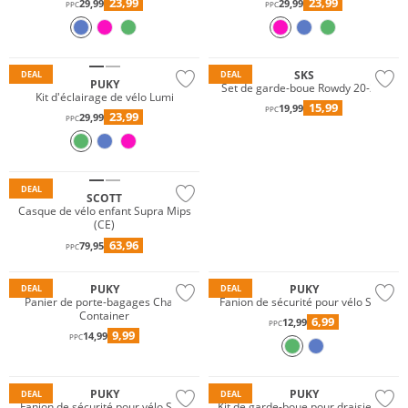
23,99
23,99
29,99
29,99
PPC
PPC
SKS
DEAL
DEAL
PUKY
Set de garde-boue Rowdy 20-24"
Kit d'éclairage de vélo Lumi
15,99
19,99
PPC
23,99
29,99
PPC
DEAL
SCOTT
Casque de vélo enfant Supra Mips
(CE)
63,96
79,95
PPC
PUKY
PUKY
DEAL
DEAL
Panier de porte-bagages Chaos
Fanion de sécurité pour vélo SW3
Container
6,99
12,99
PPC
9,99
14,99
PPC
PUKY
PUKY
DEAL
DEAL
Fanion de sécurité pour vélo SW3
Kit de garde-boue pour draisienne