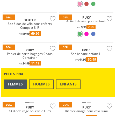
Durable
PUKY
DEAL
DEAL
DEUTER
Antivol de vélo pour enfants
Sac à dos de vélo pour enfants
7,99
9,99
Compact 8 JR
PPC
69,99
99,99
PPC
DEAL
DEAL
PUKY
EVOC
Panier de porte-bagages Chaos
Sac banane enfant 1L
Container
30,99
44,99
PPC
11,19
14,99
PPC
PETITS PRIX
FEMMES
HOMMES
ENFANTS
OUTDOOR
NATATION & PLAGE
DEAL
DEAL
PUKY
PUKY
Kit d'éclairage pour vélo Lumi
Kit d'éclairage pour vélo Lumi