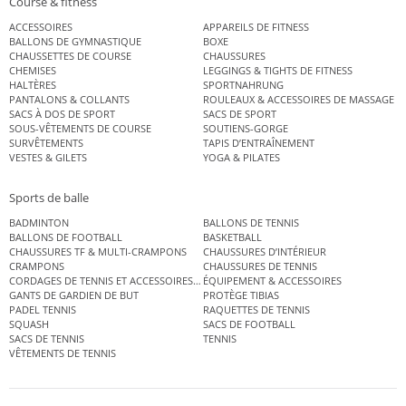
Course & fitness
ACCESSOIRES
APPAREILS DE FITNESS
BALLONS DE GYMNASTIQUE
BOXE
CHAUSSETTES DE COURSE
CHAUSSURES
CHEMISES
LEGGINGS & TIGHTS DE FITNESS
HALTÈRES
SPORTNAHRUNG
PANTALONS & COLLANTS
ROULEAUX & ACCESSOIRES DE MASSAGE
SACS À DOS DE SPORT
SACS DE SPORT
SOUS-VÊTEMENTS DE COURSE
SOUTIENS-GORGE
SURVÊTEMENTS
TAPIS D’ENTRAÎNEMENT
VESTES & GILETS
YOGA & PILATES
Sports de balle
BADMINTON
BALLONS DE TENNIS
BALLONS DE FOOTBALL
BASKETBALL
CHAUSSURES TF & MULTI-CRAMPONS
CHAUSSURES D’INTÉRIEUR
CRAMPONS
CHAUSSURES DE TENNIS
CORDAGES DE TENNIS ET ACCESSOIRES DE TENNIS
ÉQUIPEMENT & ACCESSOIRES
GANTS DE GARDIEN DE BUT
PROTÈGE TIBIAS
PADEL TENNIS
RAQUETTES DE TENNIS
SQUASH
SACS DE FOOTBALL
SACS DE TENNIS
TENNIS
VÊTEMENTS DE TENNIS