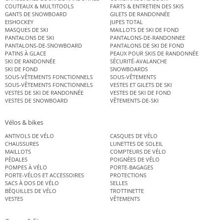
COUTEAUX & MULTITOOLS
FARTS & ENTRETIEN DES SKIS
GANTS DE SNOWBOARD
GILETS DE RANDONNÉE
EISHOCKEY
JUPES TOTAL
MASQUES DE SKI
MAILLOTS DE SKI DE FOND
PANTALONS DE SKI
PANTALONS-DE-RANDONNEE
PANTALONS-DE-SNOWBOARD
PANTALONS DE SKI DE FOND
PATINS À GLACE
PEAUX POUR SKIS DE RANDONNÉE
SKI DE RANDONNÉE
SÉCURITÉ-AVALANCHE
SKI DE FOND
SNOWBOARDS
SOUS-VÊTEMENTS FONCTIONNELS
SOUS-VÊTEMENTS
SOUS-VÊTEMENTS FONCTIONNELS
VESTES ET GILETS DE SKI
VESTES DE SKI DE RANDONNÉE
VESTES DE SKI DE FOND
VESTES DE SNOWBOARD
VÊTEMENTS-DE-SKI
Vélos & bikes
ANTIVOLS DE VÉLO
CASQUES DE VÉLO
CHAUSSURES
LUNETTES DE SOLEIL
MAILLOTS
COMPTEURS DE VÉLO
PÉDALES
POIGNÉES DE VÉLO
POMPES À VÉLO
PORTE-BAGAGES
PORTE-VÉLOS ET ACCESSOIRES
PROTECTIONS
SACS À DOS DE VÉLO
SELLES
BÉQUILLES DE VÉLO
TROTTINETTE
VESTES
VÊTEMENTS