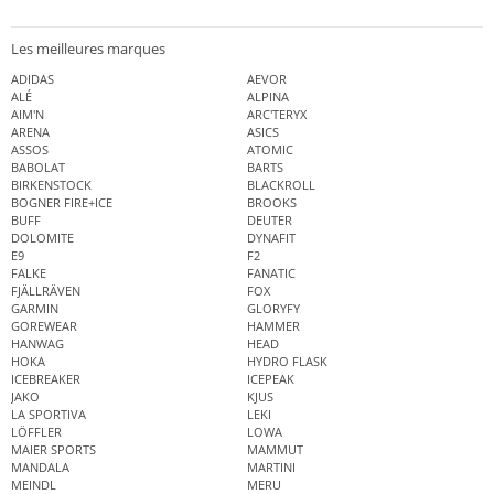
Les meilleures marques
ADIDAS
AEVOR
ALÉ
ALPINA
AIM'N
ARC'TERYX
ARENA
ASICS
ASSOS
ATOMIC
BABOLAT
BARTS
BIRKENSTOCK
BLACKROLL
BOGNER FIRE+ICE
BROOKS
BUFF
DEUTER
DOLOMITE
DYNAFIT
E9
F2
FALKE
FANATIC
FJÄLLRÄVEN
FOX
GARMIN
GLORYFY
GOREWEAR
HAMMER
HANWAG
HEAD
HOKA
HYDRO FLASK
ICEBREAKER
ICEPEAK
JAKO
KJUS
LA SPORTIVA
LEKI
LÖFFLER
LOWA
MAIER SPORTS
MAMMUT
MANDALA
MARTINI
MEINDL
MERU