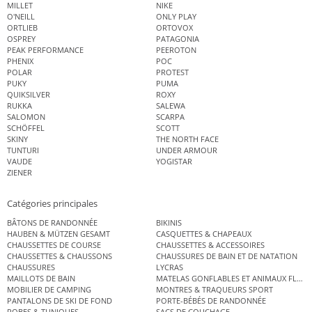
MILLET
NIKE
O'NEILL
ONLY PLAY
ORTLIEB
ORTOVOX
OSPREY
PATAGONIA
PEAK PERFORMANCE
PEEROTON
PHENIX
POC
POLAR
PROTEST
PUKY
PUMA
QUIKSILVER
ROXY
RUKKA
SALEWA
SALOMON
SCARPA
SCHÖFFEL
SCOTT
SKINY
THE NORTH FACE
TUNTURI
UNDER ARMOUR
VAUDE
YOGISTAR
ZIENER
Catégories principales
BÂTONS DE RANDONNÉE
BIKINIS
HAUBEN & MÜTZEN GESAMT
CASQUETTES & CHAPEAUX
CHAUSSETTES DE COURSE
CHAUSSETTES & ACCESSOIRES
CHAUSSETTES & CHAUSSONS
CHAUSSURES DE BAIN ET DE NATATION
CHAUSSURES
LYCRAS
MAILLOTS DE BAIN
MATELAS GONFLABLES ET ANIMAUX FLOT
MOBILIER DE CAMPING
MONTRES & TRAQUEURS SPORT
PANTALONS DE SKI DE FOND
PORTE-BÉBÉS DE RANDONNÉE
ROBES & TUNIQUES
SACS DE COUCHAGE