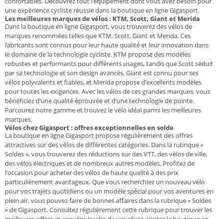
confortables. Découvrez tout l’équipement dont vous avez besoin pour
une expérience cycliste réussie dans la boutique en ligne Gigasport.
Les meilleures marques de vélos : KTM, Scott, Giant et Merida
Dans la boutique en ligne Gigasport, vous trouverez des vélos de
marques renommées telles que KTM, Scott, Giant et Merida. Ces
fabricants sont connus pour leur haute qualité et leur innovation dans
le domaine de la technologie cycliste. KTM propose des modèles
robustes et performants pour différents usages, tandis que Scott séduit
par sa technologie et son design avancés. Giant est connu pour ses
vélos polyvalents et fiables, et Merida propose d’excellents modèles
pour toutes les exigences. Avec les vélos de ces grandes marques, vous
bénéficiez d’une qualité éprouvée et d’une technologie de pointe.
Parcourez notre gamme et trouvez le vélo idéal parmi les meilleures
marques.
Vélos chez Gigasport : offres exceptionnelles en solde
La boutique en ligne Gigasport propose régulièrement des offres
attractives sur des vélos de différentes catégories. Dans la rubrique «
Soldes », vous trouverez des réductions sur des VTT, des vélos de ville,
des vélos électriques et de nombreux autres modèles. Profitez de
l’occasion pour acheter des vélos de haute qualité à des prix
particulièrement avantageux. Que vous recherchiez un nouveau vélo
pour vos trajets quotidiens ou un modèle spécial pour vos aventures en
plein air, vous pouvez faire de bonnes affaires dans la rubrique « Soldes
» de Gigasport. Consultez régulièrement cette rubrique pour trouver les