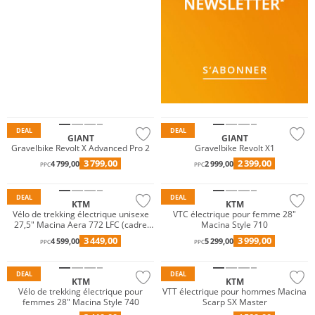
DEAL
DEAL
GIANT
GIANT
Gravelbike Revolt X Advanced Pro 2
Gravelbike Revolt X1
3 799,00
2 399,00
4 799,00
2 999,00
PPC
PPC
DEAL
DEAL
KTM
KTM
Vélo de trekking électrique unisexe
VTC électrique pour femme 28"
27,5" Macina Aera 772 LFC (cadre
Macina Style 710
ouvert)
3 449,00
3 999,00
4 599,00
5 299,00
PPC
PPC
DEAL
DEAL
KTM
KTM
Vélo de trekking électrique pour
VTT électrique pour hommes Macina
femmes 28" Macina Style 740
Scarp SX Master