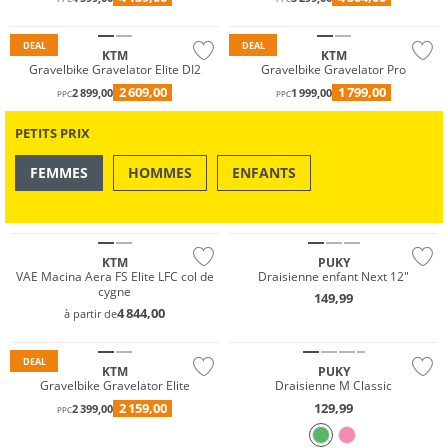
DEAL
DEAL
KTM
KTM
Gravelbike Gravelator Elite DI2
Gravelbike Gravelator Pro
2 609,00
1 799,00
2 899,00
1 999,00
PPC
PPC
PETITS PRIX
FEMMES
HOMMES
ENFANTS
OUTDOOR
NATATION & PLAGE
NOUVEAU
KTM
PUKY
VAE Macina Aera FS Elite LFC col de
Draisienne enfant Next 12"
cygne
149,99
4 844,00
à partir de
DEAL
KTM
PUKY
Gravelbike Gravelator Elite
Draisienne M Classic
2 159,00
129,99
2 399,00
PPC