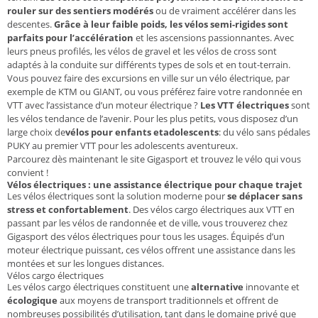
rouler sur des sentiers modérés
ou de vraiment accélérer dans les
descentes.
Grâce à leur faible poids, les vélos semi-rigides sont
parfaits pour l’accélération
et les ascensions passionnantes. Avec
leurs pneus profilés, les vélos de gravel et les vélos de cross sont
adaptés à la conduite sur différents types de sols et en tout-terrain.
Vous pouvez faire des excursions en ville sur un vélo électrique, par
exemple de KTM ou GIANT, ou vous préférez faire votre randonnée en
VTT avec l’assistance d’un moteur électrique ?
Les VTT électriques
sont
les vélos tendance de l’avenir. Pour les plus petits, vous disposez d’un
large choix de
vélos
pour enfants et
adolescents
: du vélo sans pédales
PUKY au premier VTT pour les adolescents aventureux.
Parcourez dès maintenant le site Gigasport et trouvez le vélo qui vous
convient !
Vélos électriques : une assistance électrique pour chaque trajet
Les vélos électriques sont la solution moderne pour
se déplacer sans
stress et confortablement
. Des vélos cargo électriques aux VTT en
passant par les vélos de randonnée et de ville, vous trouverez chez
Gigasport des vélos électriques pour tous les usages. Équipés d’un
moteur électrique puissant, ces vélos offrent une assistance dans les
montées et sur les longues distances.
Vélos cargo électriques
Les vélos cargo électriques constituent une
alternative
innovante et
écologique
aux moyens de transport traditionnels et offrent de
nombreuses possibilités d’utilisation, tant dans le domaine privé que