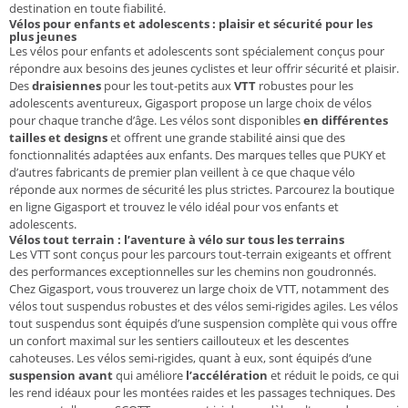
destination en toute fiabilité.
Vélos pour enfants et adolescents : plaisir et sécurité pour les
plus jeunes
Les vélos pour enfants et adolescents sont spécialement conçus pour
répondre aux besoins des jeunes cyclistes et leur offrir sécurité et plaisir.
Des
draisiennes
pour les tout-petits aux
VTT
robustes pour les
adolescents aventureux, Gigasport propose un large choix de vélos
pour chaque tranche d’âge. Les vélos sont disponibles
en différentes
tailles et designs
et offrent une grande stabilité ainsi que des
fonctionnalités adaptées aux enfants. Des marques telles que PUKY et
d’autres fabricants de premier plan veillent à ce que chaque vélo
réponde aux normes de sécurité les plus strictes. Parcourez la boutique
en ligne Gigasport et trouvez le vélo idéal pour vos enfants et
adolescents.
Vélos tout terrain : l’aventure à vélo sur tous les terrains
Les VTT sont conçus pour les parcours tout-terrain exigeants et offrent
des performances exceptionnelles sur les chemins non goudronnés.
Chez Gigasport, vous trouverez un large choix de VTT, notamment des
vélos tout suspendus robustes et des vélos semi-rigides agiles. Les vélos
tout suspendus sont équipés d’une suspension complète qui vous offre
un confort maximal sur les sentiers caillouteux et les descentes
cahoteuses. Les vélos semi-rigides, quant à eux, sont équipés d’une
suspension avant
qui améliore
l’accélération
et réduit le poids, ce qui
les rend idéaux pour les montées raides et les passages techniques. Des