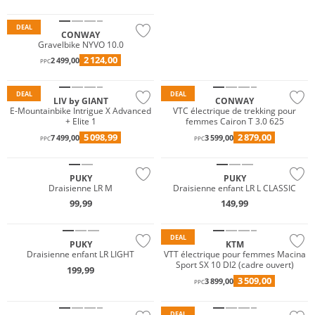
DEAL
CONWAY
Gravelbike NYVO 10.0
2 124,00
2 499,00
PPC
DEAL
DEAL
LIV by GIANT
CONWAY
E-Mountainbike Intrigue X Advanced
VTC électrique de trekking pour
+ Elite 1
femmes Cairon T 3.0 625
5 098,99
2 879,00
7 499,00
3 599,00
PPC
PPC
PUKY
PUKY
Draisienne LR M
Draisienne enfant LR L CLASSIC
99,99
149,99
DEAL
PUKY
KTM
Draisienne enfant LR LIGHT
VTT électrique pour femmes Macina
Sport SX 10 DI2 (cadre ouvert)
199,99
3 509,00
3 899,00
PPC
DEAL