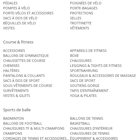
PÉDALES
POIGNÉES DE VÉLO
POMPES À VÉLO
PORTE-BAGAGES
PORTE-VÉLOS ET ACCESSOIRES
PROTECTIONS
SACS À DOS DE VÉLO
SELLES
BÉQUILLES DE VÉLO
TROTTINETTE
VESTES
VÊTEMENTS
Course & fitness
ACCESSOIRES
APPAREILS DE FITNESS
BALLONS DE GYMNASTIQUE
BOXE
CHAUSSETTES DE COURSE
CHAUSSURES
CHEMISES
LEGGINGS & TIGHTS DE FITNESS
HALTÈRES
SPORTNAHRUNG
PANTALONS & COLLANTS
ROULEAUX & ACCESSOIRES DE MASSAGE
SACS À DOS DE SPORT
SACS DE SPORT
SOUS-VÊTEMENTS DE COURSE
SOUTIENS-GORGE
SURVÊTEMENTS
TAPIS D’ENTRAÎNEMENT
VESTES & GILETS
YOGA & PILATES
Sports de balle
BADMINTON
BALLONS DE TENNIS
BALLONS DE FOOTBALL
BASKETBALL
CHAUSSURES TF & MULTI-CRAMPONS
CHAUSSURES D’INTÉRIEUR
CRAMPONS
CHAUSSURES DE TENNIS
CORDAGES DE TENNIS ET ACCESSOIRES DE TENNIS
ÉQUIPEMENT & ACCESSOIRES