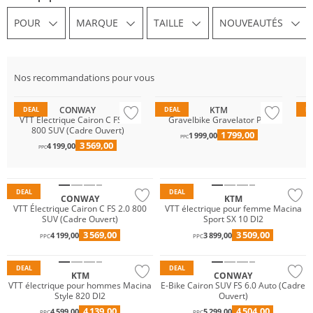
POUR
MARQUE
TAILLE
NOUVEAUTÉS
Nos recommandations pour vous
CONWAY
KTM
DEAL
DEAL
D
VTT Électrique Cairon C FS 2.0
Gravelbike Gravelator Pro
G
800 SUV (Cadre Ouvert)
1 799,00
1 999,00
PPC
3 569,00
4 199,00
PPC
DEAL
DEAL
CONWAY
KTM
VTT Électrique Cairon C FS 2.0 800
VTT électrique pour femme Macina
SUV (Cadre Ouvert)
Sport SX 10 DI2
3 569,00
3 509,00
4 199,00
3 899,00
PPC
PPC
DEAL
DEAL
KTM
CONWAY
VTT électrique pour hommes Macina
E-Bike Cairon SUV FS 6.0 Auto (Cadre
Style 820 DI2
Ouvert)
4 139,00
4 504,00
4 599,00
5 299,00
PPC
PPC