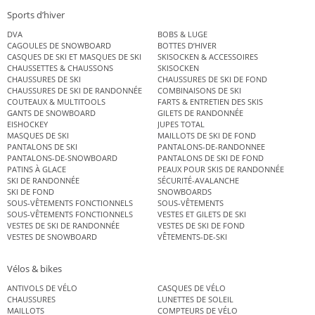
Sports d’hiver
DVA
BOBS & LUGE
CAGOULES DE SNOWBOARD
BOTTES D’HIVER
CASQUES DE SKI ET MASQUES DE SKI
SKISOCKEN & ACCESSOIRES
CHAUSSETTES & CHAUSSONS
SKISOCKEN
CHAUSSURES DE SKI
CHAUSSURES DE SKI DE FOND
CHAUSSURES DE SKI DE RANDONNÉE
COMBINAISONS DE SKI
COUTEAUX & MULTITOOLS
FARTS & ENTRETIEN DES SKIS
GANTS DE SNOWBOARD
GILETS DE RANDONNÉE
EISHOCKEY
JUPES TOTAL
MASQUES DE SKI
MAILLOTS DE SKI DE FOND
PANTALONS DE SKI
PANTALONS-DE-RANDONNEE
PANTALONS-DE-SNOWBOARD
PANTALONS DE SKI DE FOND
PATINS À GLACE
PEAUX POUR SKIS DE RANDONNÉE
SKI DE RANDONNÉE
SÉCURITÉ-AVALANCHE
SKI DE FOND
SNOWBOARDS
SOUS-VÊTEMENTS FONCTIONNELS
SOUS-VÊTEMENTS
SOUS-VÊTEMENTS FONCTIONNELS
VESTES ET GILETS DE SKI
VESTES DE SKI DE RANDONNÉE
VESTES DE SKI DE FOND
VESTES DE SNOWBOARD
VÊTEMENTS-DE-SKI
Vélos & bikes
ANTIVOLS DE VÉLO
CASQUES DE VÉLO
CHAUSSURES
LUNETTES DE SOLEIL
MAILLOTS
COMPTEURS DE VÉLO