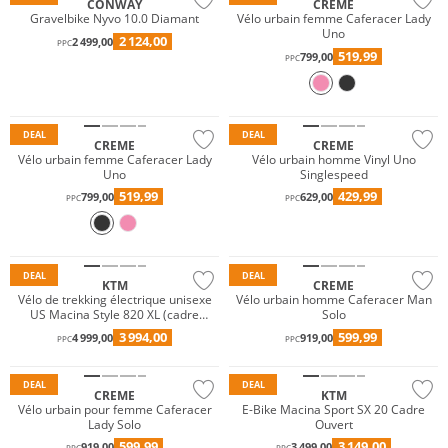
CONWAY
CREME
Gravelbike Nyvo 10.0 Diamant
Vélo urbain femme Caferacer Lady
Uno
2 124,00
2 499,00
PPC
519,99
799,00
PPC
DEAL
DEAL
CREME
CREME
Vélo urbain femme Caferacer Lady
Vélo urbain homme Vinyl Uno
Uno
Singlespeed
519,99
429,99
799,00
629,00
PPC
PPC
DEAL
DEAL
KTM
CREME
Vélo de trekking électrique unisexe
Vélo urbain homme Caferacer Man
US Macina Style 820 XL (cadre
Solo
ouvert)
3 994,00
599,99
4 999,00
919,00
PPC
PPC
DEAL
DEAL
CREME
KTM
Vélo urbain pour femme Caferacer
E-Bike Macina Sport SX 20 Cadre
Lady Solo
Ouvert
599,99
3 149,00
919,00
3 499,00