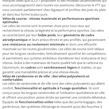
marques telles que SCOTT proposent ici des modèles ultramodernes qui
vous accompagneront dans toutes vos aventures. Découvrez le VTT qui
vous convient parfaitement chez Gigasport et profitez des joies du plein
air dans leur forme la plus pure.
Vélos de course : vitesse maximale et performances sportives
optimales
Les vélos de course sont le premier choix pour tous ceux qui
recherchent la vitesse, la légèreté et la performance sportive. Ces vélos
se caractérisent par leur
faible poids
, leur
géométrie de cadre
aérodynamique
et leurs pneus étroits et peu profilés, qui garantissent
une résistance au roulement minimale
et donc une efficacité
maximale sur les routes goudronnées. Les vélos de course sont idéaux
pour les longues randonnées, l’entraînement sportif et les compétitions,
et permettent aux cyclistes ambitieux d’améliorer leur endurance et leur
vitesse. Grâce à des matériaux de haute qualité tels que le carbone ou
l’aluminium, les
cadres
sont
extrêmement légers
et stables, ce qui
garantit une maniabilité précise et une vitesse élevée.
Vélos de randonnée et de ville : des vélos polyvalents et
confortables
Les vélos de randonnée et de ville sont des vélos polyvalents qui allient
confort,
fonctionnalité et aptitude à l’usage quotidien
. Ils sont
conçus pour les longues randonnées et l’utilisation quotidienne en ville
et offrent une position assise droite qui permet une conduite détendue.
Équipés de
fonctionnalités utiles
telles que des porte-bagages, des
garde-boue, des systèmes d’éclairage et souvent aussi des fourches à