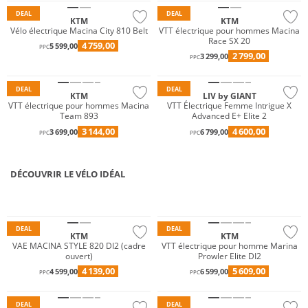
DEAL
DEAL
KTM
KTM
Vélo électrique Macina City 810 Belt
VTT électrique pour hommes Macina
Race SX 20
4 759,00
5 599,00
PPC
2 799,00
3 299,00
PPC
DEAL
DEAL
KTM
LIV by GIANT
VTT électrique pour hommes Macina
VTT Électrique Femme Intrigue X
Team 893
Advanced E+ Elite 2
3 144,00
4 600,00
3 699,00
6 799,00
PPC
PPC
DÉCOUVRIR LE VÉLO IDÉAL
VÉLOS ÉLECTRIQUES
VÉLOS GRAVEL
DEAL
DEAL
KTM
KTM
VAE MACINA STYLE 820 DI2 (cadre
VTT électrique pour homme Marina
ouvert)
Prowler Elite DI2
4 139,00
5 609,00
4 599,00
6 599,00
PPC
PPC
DEAL
DEAL