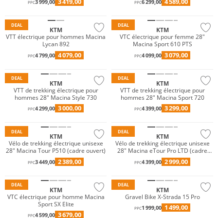
3 419,00
4 589,00
3 999,00
6 299,00
PPC
PPC
DEAL
DEAL
KTM
KTM
VTT électrique pour hommes Macina
VTC électrique pour femme 28"
Lycan 892
Macina Sport 610 PTS
4 079,00
3 079,00
4 799,00
4 099,00
PPC
PPC
DEAL
DEAL
KTM
KTM
VTT de trekking électrique pour
VTT de trekking électrique pour
hommes 28" Macina Style 730
hommes 28" Macina Sport 720
3 000,00
3 299,00
4 299,00
4 399,00
PPC
PPC
DEAL
DEAL
KTM
KTM
Vélo de trekking électrique unisexe
Vélo de trekking électrique unisexe
28" Macina Tour P510 (cadre ouvert)
28" Macina eTour Pro LTD (cadre
ouvert)
2 389,00
2 999,00
3 449,00
4 399,00
PPC
PPC
DEAL
DEAL
KTM
KTM
VTC électrique pour homme Macina
Gravel Bike X-Strada 15 Pro
Sport SX Elite
1 499,00
1 999,00
PPC
3 679,00
4 599,00
PPC