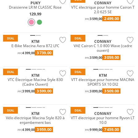
PUKY
CONWAY
Draisienne LR M CLASSIC Rose
VTC électrique pour homme Cairon T
2.0 625 SE
129,99
2 499,00
3 599,00
PPC
DEAL
DEAL
KTM
CONWAY
E-Bike Macina Aera 872 LFC
VAE Cairon C 1.0 800 Wave (cadre
ouvert)
3 739,00
4 399,00
PPC
3 059,00
3 599,00
PPC
DEAL
DEAL
KTM
KTM
VTC Électrique Macina Style 830
VTT électrique pour homme MACINA
(Cadre Ouvert)
SPORTS SX 10 DI2
3 599,00
3 509,00
3 999,00
3 899,00
PPC
PPC
UTILISER MAINTENANT
DEAL
DEAL
KTM
CONWAY
Vélo électrique Macina Style 820 à
VTT électrique pour homme Ryvon LT
enjambement bas
10.0
3 959,00
7 459,00
4 399,00
9 999,00
PPC
PPC