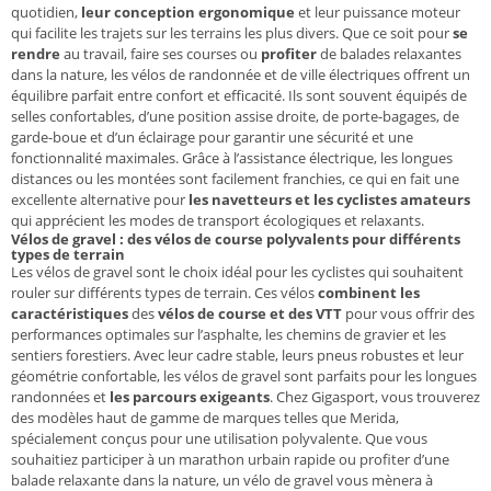
quotidien,
leur conception ergonomique
et leur puissance moteur
qui facilite les trajets sur les terrains les plus divers. Que ce soit pour
se
rendre
au travail, faire ses courses ou
profiter
de balades relaxantes
dans la nature, les vélos de randonnée et de ville électriques offrent un
équilibre parfait entre confort et efficacité. Ils sont souvent équipés de
selles confortables, d’une position assise droite, de porte-bagages, de
garde-boue et d’un éclairage pour garantir une sécurité et une
fonctionnalité maximales. Grâce à l’assistance électrique, les longues
distances ou les montées sont facilement franchies, ce qui en fait une
excellente alternative pour
les navetteurs et les cyclistes amateurs
qui apprécient les modes de transport écologiques et relaxants.
Vélos de gravel : des vélos de course polyvalents pour différents
types de terrain
Les vélos de gravel sont le choix idéal pour les cyclistes qui souhaitent
rouler sur différents types de terrain. Ces vélos
combinent les
caractéristiques
des
vélos de course et des VTT
pour vous offrir des
performances optimales sur l’asphalte, les chemins de gravier et les
sentiers forestiers. Avec leur cadre stable, leurs pneus robustes et leur
géométrie confortable, les vélos de gravel sont parfaits pour les longues
randonnées et
les parcours exigeants
. Chez Gigasport, vous trouverez
des modèles haut de gamme de marques telles que Merida,
spécialement conçus pour une utilisation polyvalente. Que vous
souhaitiez participer à un marathon urbain rapide ou profiter d’une
balade relaxante dans la nature, un vélo de gravel vous mènera à