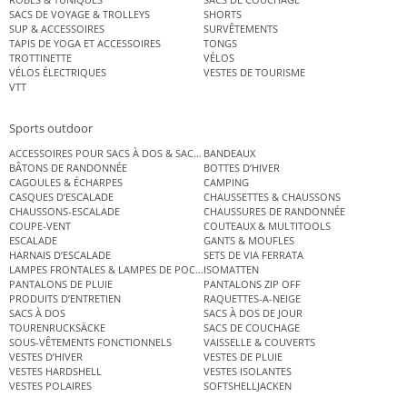
SACS DE VOYAGE & TROLLEYS
SHORTS
SUP & ACCESSOIRES
SURVÊTEMENTS
TAPIS DE YOGA ET ACCESSOIRES
TONGS
TROTTINETTE
VÉLOS
VÉLOS ÉLECTRIQUES
VESTES DE TOURISME
VTT
Sports outdoor
ACCESSOIRES POUR SACS À DOS & SACS ÉTANCHES
BANDEAUX
BÂTONS DE RANDONNÉE
BOTTES D’HIVER
CAGOULES & ÉCHARPES
CAMPING
CASQUES D’ESCALADE
CHAUSSETTES & CHAUSSONS
CHAUSSONS-ESCALADE
CHAUSSURES DE RANDONNÉE
COUPE-VENT
COUTEAUX & MULTITOOLS
ESCALADE
GANTS & MOUFLES
HARNAIS D’ESCALADE
SETS DE VIA FERRATA
LAMPES FRONTALES & LAMPES DE POCHE
ISOMATTEN
PANTALONS DE PLUIE
PANTALONS ZIP OFF
PRODUITS D’ENTRETIEN
RAQUETTES-A-NEIGE
SACS À DOS
SACS À DOS DE JOUR
TOURENRUCKSÄCKE
SACS DE COUCHAGE
SOUS-VÊTEMENTS FONCTIONNELS
VAISSELLE & COUVERTS
VESTES D’HIVER
VESTES DE PLUIE
VESTES HARDSHELL
VESTES ISOLANTES
VESTES POLAIRES
SOFTSHELLJACKEN