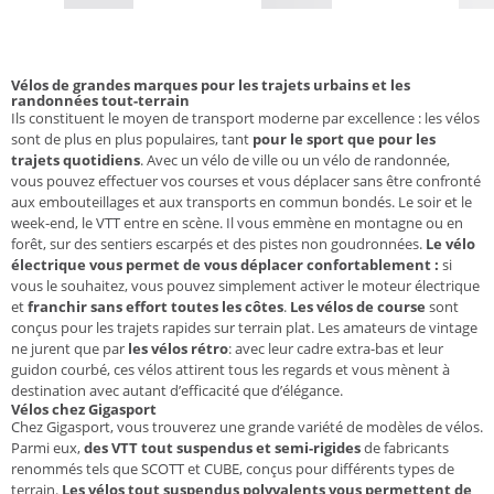
Vélos de grandes marques pour les trajets urbains et les
randonnées tout-terrain
Ils constituent le moyen de transport moderne par excellence : les vélos
sont de plus en plus populaires, tant
pour le sport que pour les
trajets quotidiens
. Avec un vélo de ville ou un vélo de randonnée,
vous pouvez effectuer vos courses et vous déplacer sans être confronté
aux embouteillages et aux transports en commun bondés. Le soir et le
week-end, le VTT entre en scène. Il vous emmène en montagne ou en
forêt, sur des sentiers escarpés et des pistes non goudronnées.
Le vélo
électrique vous permet de vous déplacer confortablement :
si
vous le souhaitez, vous pouvez simplement activer le moteur électrique
et
franchir sans effort toutes les côtes
.
Les vélos de course
sont
conçus pour les trajets rapides sur terrain plat. Les amateurs de vintage
ne jurent que par
les vélos rétro
: avec leur cadre extra-bas et leur
guidon courbé, ces vélos attirent tous les regards et vous mènent à
destination avec autant d’efficacité que d’élégance.
Vélos chez Gigasport
Chez Gigasport, vous trouverez une grande variété de modèles de vélos.
Parmi eux,
des VTT tout suspendus et semi-rigides
de fabricants
renommés tels que SCOTT et CUBE, conçus pour différents types de
terrain.
Les vélos tout suspendus polyvalents vous permettent de