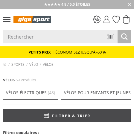
★★★★★ 4,8 / 5,0 ÉTOILES
PETITS PRIX
PETITS PRIX
|
ÉCONOMISEZ JUSQU'À -50 %
SPORTS
VÉLO
VÉLOS
VÉLOS
69 Produits
VÉLOS ÉLECTRIQUES
(48)
VÉLOS POUR ENFANTS ET JEUNES
(
FILTRER & TRIER
Filtres populaires :