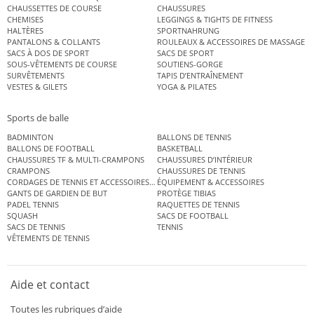
CHAUSSETTES DE COURSE
CHAUSSURES
CHEMISES
LEGGINGS & TIGHTS DE FITNESS
HALTÈRES
SPORTNAHRUNG
PANTALONS & COLLANTS
ROULEAUX & ACCESSOIRES DE MASSAGE
SACS À DOS DE SPORT
SACS DE SPORT
SOUS-VÊTEMENTS DE COURSE
SOUTIENS-GORGE
SURVÊTEMENTS
TAPIS D’ENTRAÎNEMENT
VESTES & GILETS
YOGA & PILATES
Sports de balle
BADMINTON
BALLONS DE TENNIS
BALLONS DE FOOTBALL
BASKETBALL
CHAUSSURES TF & MULTI-CRAMPONS
CHAUSSURES D’INTÉRIEUR
CRAMPONS
CHAUSSURES DE TENNIS
CORDAGES DE TENNIS ET ACCESSOIRES DE TENNIS
ÉQUIPEMENT & ACCESSOIRES
GANTS DE GARDIEN DE BUT
PROTÈGE TIBIAS
PADEL TENNIS
RAQUETTES DE TENNIS
SQUASH
SACS DE FOOTBALL
SACS DE TENNIS
TENNIS
VÊTEMENTS DE TENNIS
Aide et contact
Toutes les rubriques d’aide