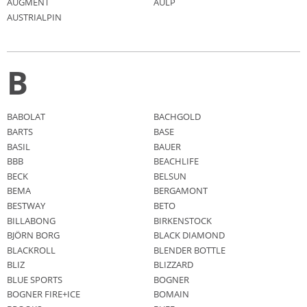
AUGMENT
AULP
AUSTRIALPIN
B
BABOLAT
BACHGOLD
BARTS
BASE
BASIL
BAUER
BBB
BEACHLIFE
BECK
BELSUN
BEMA
BERGAMONT
BESTWAY
BETO
BILLABONG
BIRKENSTOCK
BJÖRN BORG
BLACK DIAMOND
BLACKROLL
BLENDER BOTTLE
BLIZ
BLIZZARD
BLUE SPORTS
BOGNER
BOGNER FIRE+ICE
BOMAIN