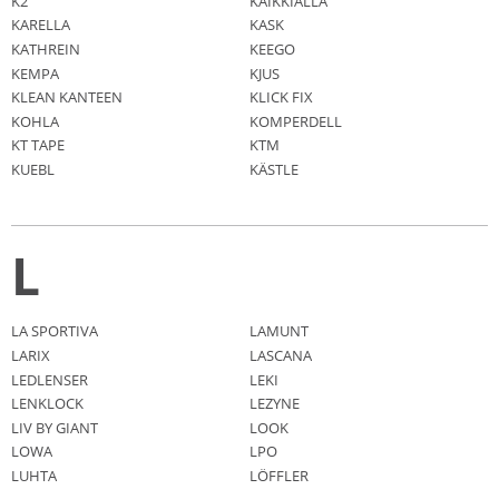
K2
KAIKKIALLA
KARELLA
KASK
KATHREIN
KEEGO
KEMPA
KJUS
KLEAN KANTEEN
KLICK FIX
KOHLA
KOMPERDELL
KT TAPE
KTM
KUEBL
KÄSTLE
L
LA SPORTIVA
LAMUNT
LARIX
LASCANA
LEDLENSER
LEKI
LENKLOCK
LEZYNE
LIV BY GIANT
LOOK
LOWA
LPO
LUHTA
LÖFFLER