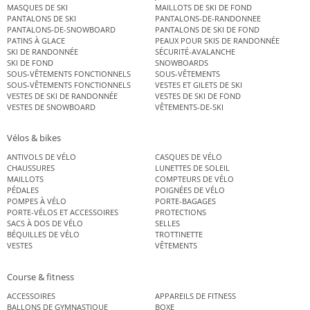
MASQUES DE SKI
MAILLOTS DE SKI DE FOND
PANTALONS DE SKI
PANTALONS-DE-RANDONNEE
PANTALONS-DE-SNOWBOARD
PANTALONS DE SKI DE FOND
PATINS À GLACE
PEAUX POUR SKIS DE RANDONNÉE
SKI DE RANDONNÉE
SÉCURITÉ-AVALANCHE
SKI DE FOND
SNOWBOARDS
SOUS-VÊTEMENTS FONCTIONNELS
SOUS-VÊTEMENTS
SOUS-VÊTEMENTS FONCTIONNELS
VESTES ET GILETS DE SKI
VESTES DE SKI DE RANDONNÉE
VESTES DE SKI DE FOND
VESTES DE SNOWBOARD
VÊTEMENTS-DE-SKI
Vélos & bikes
ANTIVOLS DE VÉLO
CASQUES DE VÉLO
CHAUSSURES
LUNETTES DE SOLEIL
MAILLOTS
COMPTEURS DE VÉLO
PÉDALES
POIGNÉES DE VÉLO
POMPES À VÉLO
PORTE-BAGAGES
PORTE-VÉLOS ET ACCESSOIRES
PROTECTIONS
SACS À DOS DE VÉLO
SELLES
BÉQUILLES DE VÉLO
TROTTINETTE
VESTES
VÊTEMENTS
Course & fitness
ACCESSOIRES
APPAREILS DE FITNESS
BALLONS DE GYMNASTIQUE
BOXE