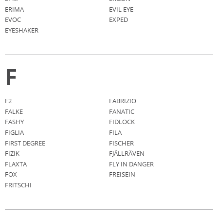
ERIMA
EVIL EYE
EVOC
EXPED
EYESHAKER
F
F2
FABRIZIO
FALKE
FANATIC
FASHY
FIDLOCK
FIGLIA
FILA
FIRST DEGREE
FISCHER
FIZIK
FJÄLLRÄVEN
FLAXTA
FLY IN DANGER
FOX
FREISEIN
FRITSCHI