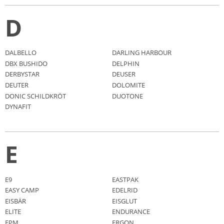
D
DALBELLO
DARLING HARBOUR
DBX BUSHIDO
DELPHIN
DERBYSTAR
DEUSER
DEUTER
DOLOMITE
DONIC SCHILDKRÖT
DUOTONE
DYNAFIT
E
E9
EASTPAK
EASY CAMP
EDELRID
EISBÄR
EISGLUT
ELITE
ENDURANCE
EPM
ERGON