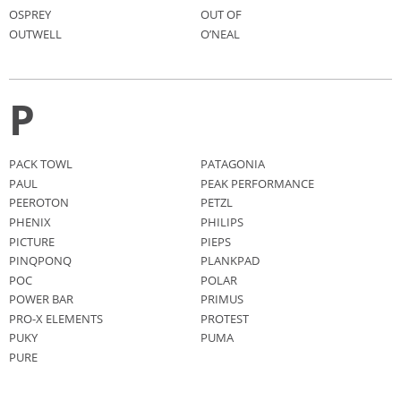
OSPREY
OUT OF
OUTWELL
O’NEAL
P
PACK TOWL
PATAGONIA
PAUL
PEAK PERFORMANCE
PEEROTON
PETZL
PHENIX
PHILIPS
PICTURE
PIEPS
PINQPONQ
PLANKPAD
POC
POLAR
POWER BAR
PRIMUS
PRO-X ELEMENTS
PROTEST
PUKY
PUMA
PURE