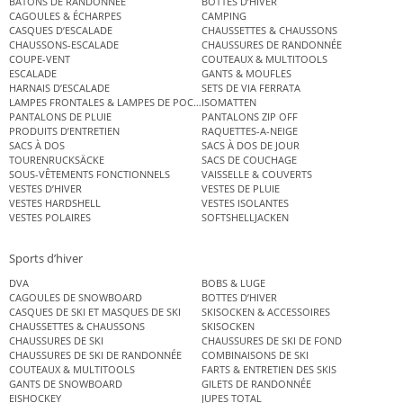
BÂTONS DE RANDONNÉE
BOTTES D’HIVER
CAGOULES & ÉCHARPES
CAMPING
CASQUES D’ESCALADE
CHAUSSETTES & CHAUSSONS
CHAUSSONS-ESCALADE
CHAUSSURES DE RANDONNÉE
COUPE-VENT
COUTEAUX & MULTITOOLS
ESCALADE
GANTS & MOUFLES
HARNAIS D’ESCALADE
SETS DE VIA FERRATA
LAMPES FRONTALES & LAMPES DE POCHE
ISOMATTEN
PANTALONS DE PLUIE
PANTALONS ZIP OFF
PRODUITS D’ENTRETIEN
RAQUETTES-A-NEIGE
SACS À DOS
SACS À DOS DE JOUR
TOURENRUCKSÄCKE
SACS DE COUCHAGE
SOUS-VÊTEMENTS FONCTIONNELS
VAISSELLE & COUVERTS
VESTES D’HIVER
VESTES DE PLUIE
VESTES HARDSHELL
VESTES ISOLANTES
VESTES POLAIRES
SOFTSHELLJACKEN
Sports d’hiver
DVA
BOBS & LUGE
CAGOULES DE SNOWBOARD
BOTTES D’HIVER
CASQUES DE SKI ET MASQUES DE SKI
SKISOCKEN & ACCESSOIRES
CHAUSSETTES & CHAUSSONS
SKISOCKEN
CHAUSSURES DE SKI
CHAUSSURES DE SKI DE FOND
CHAUSSURES DE SKI DE RANDONNÉE
COMBINAISONS DE SKI
COUTEAUX & MULTITOOLS
FARTS & ENTRETIEN DES SKIS
GANTS DE SNOWBOARD
GILETS DE RANDONNÉE
EISHOCKEY
JUPES TOTAL