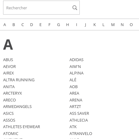
Rechercher
A
B
C
D
E
F
G
H
I
J
K
L
M
N
O
A
ABUS
ADIDAS
AEVOR
AIM'N
AIREX
ALPINA
ALTRA RUNNING
ALÉ
ANITA
AOB
ARCTERYX
AREA
ARECO
ARENA
ARMEDANGELS
ARTZT
ASICS
ASS SAVER
ASSOS
ATHLECIA
ATHLETES EYEWEAR
ATK
ATOMIC
ATRANVELO