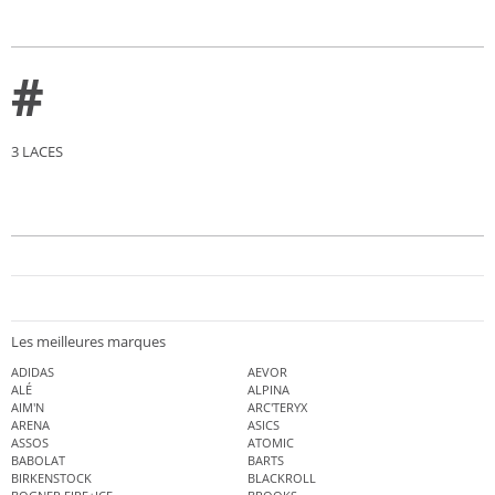
#
3 LACES
Les meilleures marques
ADIDAS
AEVOR
ALÉ
ALPINA
AIM'N
ARC'TERYX
ARENA
ASICS
ASSOS
ATOMIC
BABOLAT
BARTS
BIRKENSTOCK
BLACKROLL