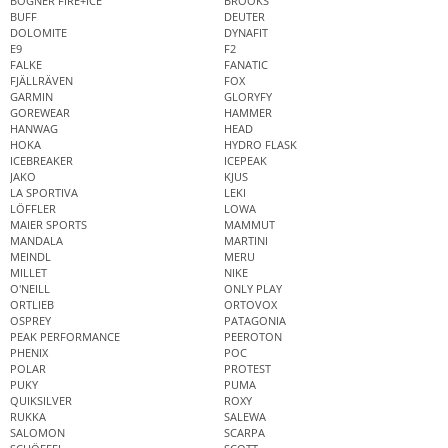
BOGNER FIRE+ICE
BROOKS
BUFF
DEUTER
DOLOMITE
DYNAFIT
E9
F2
FALKE
FANATIC
FJÄLLRÄVEN
FOX
GARMIN
GLORYFY
GOREWEAR
HAMMER
HANWAG
HEAD
HOKA
HYDRO FLASK
ICEBREAKER
ICEPEAK
JAKO
KJUS
LA SPORTIVA
LEKI
LÖFFLER
LOWA
MAIER SPORTS
MAMMUT
MANDALA
MARTINI
MEINDL
MERU
MILLET
NIKE
O'NEILL
ONLY PLAY
ORTLIEB
ORTOVOX
OSPREY
PATAGONIA
PEAK PERFORMANCE
PEEROTON
PHENIX
POC
POLAR
PROTEST
PUKY
PUMA
QUIKSILVER
ROXY
RUKKA
SALEWA
SALOMON
SCARPA