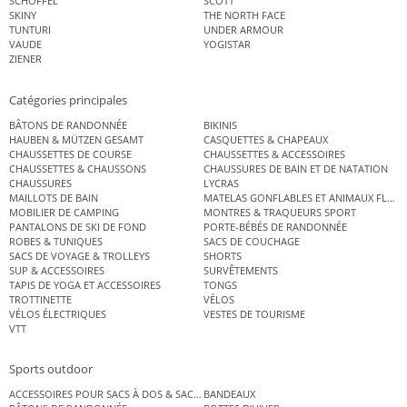
SCHÖFFEL
SCOTT
SKINY
THE NORTH FACE
TUNTURI
UNDER ARMOUR
VAUDE
YOGISTAR
ZIENER
Catégories principales
BÂTONS DE RANDONNÉE
BIKINIS
HAUBEN & MÜTZEN GESAMT
CASQUETTES & CHAPEAUX
CHAUSSETTES DE COURSE
CHAUSSETTES & ACCESSOIRES
CHAUSSETTES & CHAUSSONS
CHAUSSURES DE BAIN ET DE NATATION
CHAUSSURES
LYCRAS
MAILLOTS DE BAIN
MATELAS GONFLABLES ET ANIMAUX FLOT
MOBILIER DE CAMPING
MONTRES & TRAQUEURS SPORT
PANTALONS DE SKI DE FOND
PORTE-BÉBÉS DE RANDONNÉE
ROBES & TUNIQUES
SACS DE COUCHAGE
SACS DE VOYAGE & TROLLEYS
SHORTS
SUP & ACCESSOIRES
SURVÊTEMENTS
TAPIS DE YOGA ET ACCESSOIRES
TONGS
TROTTINETTE
VÉLOS
VÉLOS ÉLECTRIQUES
VESTES DE TOURISME
VTT
Sports outdoor
ACCESSOIRES POUR SACS À DOS & SACS ÉTANCHES
BANDEAUX