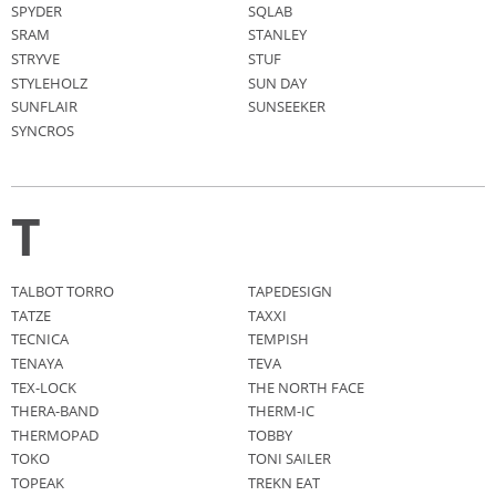
SPYDER
SQLAB
SRAM
STANLEY
STRYVE
STUF
STYLEHOLZ
SUN DAY
SUNFLAIR
SUNSEEKER
SYNCROS
T
TALBOT TORRO
TAPEDESIGN
TATZE
TAXXI
TECNICA
TEMPISH
TENAYA
TEVA
TEX-LOCK
THE NORTH FACE
THERA-BAND
THERM-IC
THERMOPAD
TOBBY
TOKO
TONI SAILER
TOPEAK
TREKN EAT