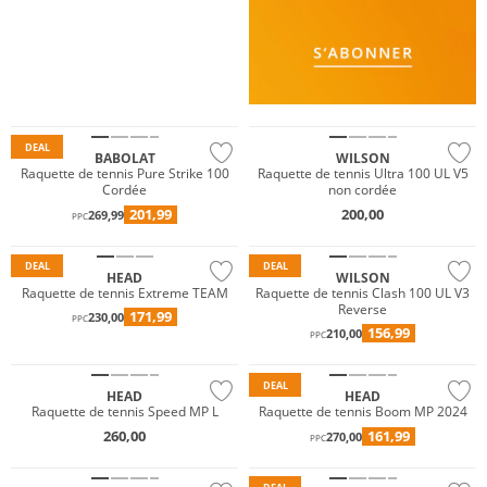
DEAL
BABOLAT
WILSON
Raquette de tennis Pure Strike 100
Raquette de tennis Ultra 100 UL V5
Cordée
non cordée
201,99
200,00
269,99
PPC
DEAL
DEAL
HEAD
WILSON
Raquette de tennis Extreme TEAM
Raquette de tennis Clash 100 UL V3
Reverse
171,99
230,00
PPC
156,99
210,00
PPC
DEAL
HEAD
HEAD
Raquette de tennis Speed MP L
Raquette de tennis Boom MP 2024
260,00
161,99
270,00
PPC