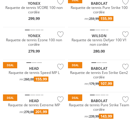
DEAL
YONEX
BABOLAT
Raquette de tennis VCORE 100 non
Raquette de tennis Pure Strike 100
cordée
cordée
299,99
155,99
259,99
PPC
NOUVEAU
YONEX
WILSON
Raquette de tennis Ezone 100 non
Raquette de tennis Defyer 100 V1
cordée
non cordée
279,99
280,00
DEAL
DEAL
HEAD
BABOLAT
Raquette de tennis Speed MP L
Raquette de tennis Evo Strike Gen2
cordée
155,99
260,00
PPC
107,99
179,99
PPC
DEAL
DEAL
HEAD
BABOLAT
Raquette de tennis Extreme MP
Raquette de tennis Pure Strike Team
cordée
201,99
270,00
PPC
143,99
239,99
PPC