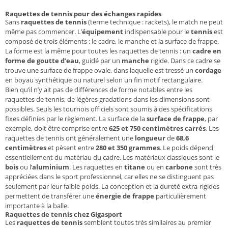
Raquettes de tennis pour des échanges rapides
Sans
raquettes de tennis
(terme technique : rackets), le match ne peut
même pas commencer. L’
équipement
indispensable pour le
tennis
est
composé de trois éléments : le cadre, le manche et la surface de frappe.
La forme est la même pour toutes les raquettes de tennis : un
cadre en
forme de goutte d’eau
, guidé par un
manche
rigide. Dans ce cadre se
trouve une surface de frappe ovale, dans laquelle est tressé un
cordage
en boyau synthétique ou naturel selon un fin motif rectangulaire.
Bien qu’il n’y ait pas de différences de forme notables entre les
raquettes de tennis, de légères gradations dans les dimensions sont
possibles. Seuls les tournois officiels sont soumis à des spécifications
fixes définies par le règlement. La surface de la
surface de frappe
, par
exemple, doit être comprise entre
625 et 750 centimètres carrés
. Les
raquettes de tennis ont généralement une
longueur
de
68,6
centimètres
et pèsent entre
280 et 350 grammes
. Le poids dépend
essentiellement du matériau du cadre. Les matériaux classiques sont le
bois
ou l’
aluminium
. Les raquettes en
titane
ou en
carbone
sont très
appréciées dans le sport professionnel, car elles ne se distinguent pas
seulement par leur faible poids. La conception et la dureté extra-rigides
permettent de transférer une
énergie de frappe
particulièrement
importante à la balle.
Raquettes de tennis chez Gigasport
Les
raquettes de tennis
semblent toutes très similaires au premier