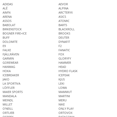
ADIDAS
AEVOR
ALÉ
ALPINA
AIM'N
ARC'TERYX
ARENA
ASICS
ASSOS
ATOMIC
BABOLAT
BARTS
BIRKENSTOCK
BLACKROLL
BOGNER FIRE+ICE
BROOKS
BUFF
DEUTER
DOLOMITE
DYNAFIT
E9
F2
FALKE
FANATIC
FJÄLLRÄVEN
FOX
GARMIN
GLORYFY
GOREWEAR
HAMMER
HANWAG
HEAD
HOKA
HYDRO FLASK
ICEBREAKER
ICEPEAK
JAKO
KJUS
LA SPORTIVA
LEKI
LÖFFLER
LOWA
MAIER SPORTS
MAMMUT
MANDALA
MARTINI
MEINDL
MERU
MILLET
NIKE
O'NEILL
ONLY PLAY
ORTLIEB
ORTOVOX
OSPREY
PATAGONIA