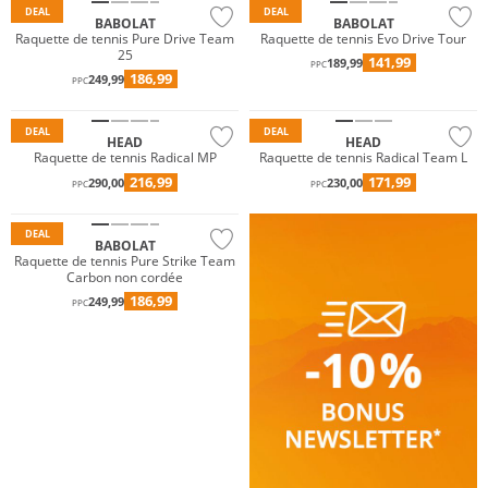
DEAL
DEAL
BABOLAT
BABOLAT
Raquette de tennis Pure Drive Team
Raquette de tennis Evo Drive Tour
25
141,99
189,99
PPC
186,99
249,99
PPC
DEAL
DEAL
HEAD
HEAD
Raquette de tennis Radical MP
Raquette de tennis Radical Team L
216,99
171,99
290,00
230,00
PPC
PPC
DEAL
BABOLAT
Raquette de tennis Pure Strike Team
Carbon non cordée
186,99
249,99
PPC