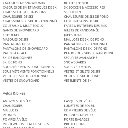
CAGOULES DE SNOWBOARD
BOTTES D’HIVER
CASQUES DE SKI ET MASQUES DE SKI
SKISOCKEN & ACCESSOIRES
CHAUSSETTES & CHAUSSONS
SKISOCKEN
CHAUSSURES DE SKI
CHAUSSURES DE SKI DE FOND
CHAUSSURES DE SKI DE RANDONNÉE
COMBINAISONS DE SKI
COUTEAUX & MULTITOOLS
FARTS & ENTRETIEN DES SKIS
GANTS DE SNOWBOARD
GILETS DE RANDONNÉE
EISHOCKEY
JUPES TOTAL
MASQUES DE SKI
MAILLOTS DE SKI DE FOND
PANTALONS DE SKI
PANTALONS-DE-RANDONNEE
PANTALONS-DE-SNOWBOARD
PANTALONS DE SKI DE FOND
PATINS À GLACE
PEAUX POUR SKIS DE RANDONNÉE
SKI DE RANDONNÉE
SÉCURITÉ-AVALANCHE
SKI DE FOND
SNOWBOARDS
SOUS-VÊTEMENTS FONCTIONNELS
SOUS-VÊTEMENTS
SOUS-VÊTEMENTS FONCTIONNELS
VESTES ET GILETS DE SKI
VESTES DE SKI DE RANDONNÉE
VESTES DE SKI DE FOND
VESTES DE SNOWBOARD
VÊTEMENTS-DE-SKI
Vélos & bikes
ANTIVOLS DE VÉLO
CASQUES DE VÉLO
CHAUSSURES
LUNETTES DE SOLEIL
MAILLOTS
COMPTEURS DE VÉLO
PÉDALES
POIGNÉES DE VÉLO
POMPES À VÉLO
PORTE-BAGAGES
PORTE-VÉLOS ET ACCESSOIRES
PROTECTIONS