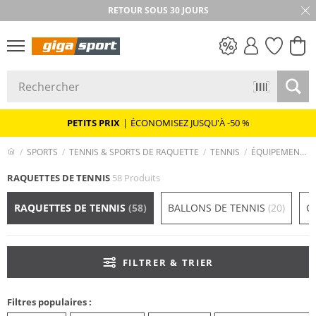
RETOUR SOUS 30 JOURS
PETITS PRIX
PETITS PRIX
|
ÉCONOMISEZ JUSQU'À -50 %
SPORTS
TENNIS & SPORTS DE RAQUETTE
TENNIS
ÉQUIPEMENT & ACCESSOIRES
RAQUETTES DE TENNIS
58 Produits
RAQUETTES DE TENNIS
(58)
BALLONS DE TENNIS
(20)
C
FILTRER & TRIER
Filtres populaires :