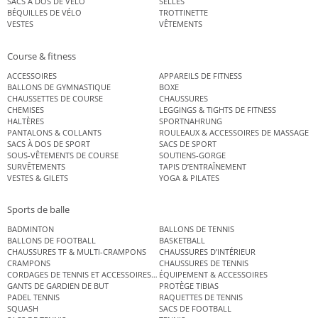
SACS À DOS DE VÉLO
SELLES
BÉQUILLES DE VÉLO
TROTTINETTE
VESTES
VÊTEMENTS
Course & fitness
ACCESSOIRES
APPAREILS DE FITNESS
BALLONS DE GYMNASTIQUE
BOXE
CHAUSSETTES DE COURSE
CHAUSSURES
CHEMISES
LEGGINGS & TIGHTS DE FITNESS
HALTÈRES
SPORTNAHRUNG
PANTALONS & COLLANTS
ROULEAUX & ACCESSOIRES DE MASSAGE
SACS À DOS DE SPORT
SACS DE SPORT
SOUS-VÊTEMENTS DE COURSE
SOUTIENS-GORGE
SURVÊTEMENTS
TAPIS D’ENTRAÎNEMENT
VESTES & GILETS
YOGA & PILATES
Sports de balle
BADMINTON
BALLONS DE TENNIS
BALLONS DE FOOTBALL
BASKETBALL
CHAUSSURES TF & MULTI-CRAMPONS
CHAUSSURES D’INTÉRIEUR
CRAMPONS
CHAUSSURES DE TENNIS
CORDAGES DE TENNIS ET ACCESSOIRES DE TENNIS
ÉQUIPEMENT & ACCESSOIRES
GANTS DE GARDIEN DE BUT
PROTÈGE TIBIAS
PADEL TENNIS
RAQUETTES DE TENNIS
SQUASH
SACS DE FOOTBALL