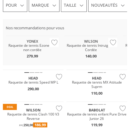
POUR
MARQUE
TAILLE
NOUVEAUTÉS
Nos recommandations pour vous
YONEX
WILSON
Raquette de tennis Ezone 100
Raquette de tennis Intruige SE
Ra
non cordée
Cordée
279,99
140,00
HEAD
HEAD
Raquette de tennis Speed MP L
Raquette de tennis MX Attitude
Suprm
290,00
110,00
DEAL
WILSON
BABOLAT
Raquette de tennis Clash 100 V3
Raquette de tennis enfant Pure Drive
Reverse
Junior 26
186,99
119,99
250,00
PPC