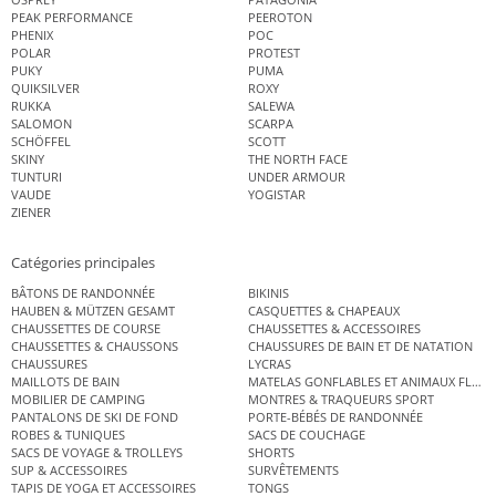
PEAK PERFORMANCE
PEEROTON
PHENIX
POC
POLAR
PROTEST
PUKY
PUMA
QUIKSILVER
ROXY
RUKKA
SALEWA
SALOMON
SCARPA
SCHÖFFEL
SCOTT
SKINY
THE NORTH FACE
TUNTURI
UNDER ARMOUR
VAUDE
YOGISTAR
ZIENER
Catégories principales
BÂTONS DE RANDONNÉE
BIKINIS
HAUBEN & MÜTZEN GESAMT
CASQUETTES & CHAPEAUX
CHAUSSETTES DE COURSE
CHAUSSETTES & ACCESSOIRES
CHAUSSETTES & CHAUSSONS
CHAUSSURES DE BAIN ET DE NATATION
CHAUSSURES
LYCRAS
MAILLOTS DE BAIN
MATELAS GONFLABLES ET ANIMAUX FLOT
MOBILIER DE CAMPING
MONTRES & TRAQUEURS SPORT
PANTALONS DE SKI DE FOND
PORTE-BÉBÉS DE RANDONNÉE
ROBES & TUNIQUES
SACS DE COUCHAGE
SACS DE VOYAGE & TROLLEYS
SHORTS
SUP & ACCESSOIRES
SURVÊTEMENTS
TAPIS DE YOGA ET ACCESSOIRES
TONGS