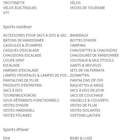
TROTTINETTE
VÉLOS
VÉLOS ÉLECTRIQUES
VESTES DE TOURISME
VTT
Sports outdoor
ACCESSOIRES POUR SACS À DOS & SACS ÉTANCHES
BANDEAUX
BÂTONS DE RANDONNÉE
BOTTES D’HIVER
CAGOULES & ÉCHARPES
CAMPING
CASQUES D’ESCALADE
CHAUSSETTES & CHAUSSONS
CHAUSSONS-ESCALADE
CHAUSSURES DE RANDONNÉE
COUPE-VENT
COUTEAUX & MULTITOOLS
ESCALADE
GANTS & MOUFLES
HARNAIS D’ESCALADE
SETS DE VIA FERRATA
LAMPES FRONTALES & LAMPES DE POCHE
ISOMATTEN
PANTALONS DE PLUIE
PANTALONS ZIP OFF
PRODUITS D’ENTRETIEN
RAQUETTES-A-NEIGE
SACS À DOS
SACS À DOS DE JOUR
TOURENRUCKSÄCKE
SACS DE COUCHAGE
SOUS-VÊTEMENTS FONCTIONNELS
VAISSELLE & COUVERTS
VESTES D’HIVER
VESTES DE PLUIE
VESTES HARDSHELL
VESTES ISOLANTES
VESTES POLAIRES
SOFTSHELLJACKEN
Sports d’hiver
DVA
BOBS & LUGE