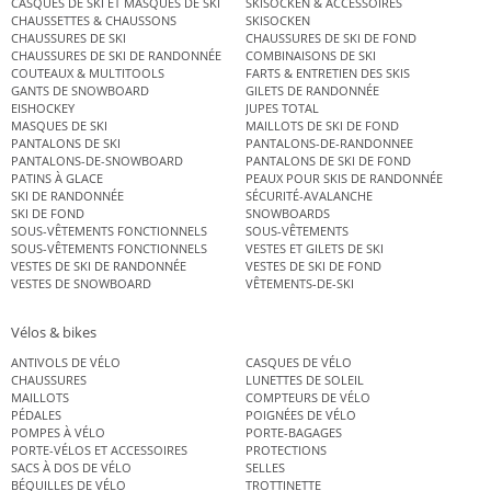
CASQUES DE SKI ET MASQUES DE SKI
SKISOCKEN & ACCESSOIRES
CHAUSSETTES & CHAUSSONS
SKISOCKEN
CHAUSSURES DE SKI
CHAUSSURES DE SKI DE FOND
CHAUSSURES DE SKI DE RANDONNÉE
COMBINAISONS DE SKI
COUTEAUX & MULTITOOLS
FARTS & ENTRETIEN DES SKIS
GANTS DE SNOWBOARD
GILETS DE RANDONNÉE
EISHOCKEY
JUPES TOTAL
MASQUES DE SKI
MAILLOTS DE SKI DE FOND
PANTALONS DE SKI
PANTALONS-DE-RANDONNEE
PANTALONS-DE-SNOWBOARD
PANTALONS DE SKI DE FOND
PATINS À GLACE
PEAUX POUR SKIS DE RANDONNÉE
SKI DE RANDONNÉE
SÉCURITÉ-AVALANCHE
SKI DE FOND
SNOWBOARDS
SOUS-VÊTEMENTS FONCTIONNELS
SOUS-VÊTEMENTS
SOUS-VÊTEMENTS FONCTIONNELS
VESTES ET GILETS DE SKI
VESTES DE SKI DE RANDONNÉE
VESTES DE SKI DE FOND
VESTES DE SNOWBOARD
VÊTEMENTS-DE-SKI
Vélos & bikes
ANTIVOLS DE VÉLO
CASQUES DE VÉLO
CHAUSSURES
LUNETTES DE SOLEIL
MAILLOTS
COMPTEURS DE VÉLO
PÉDALES
POIGNÉES DE VÉLO
POMPES À VÉLO
PORTE-BAGAGES
PORTE-VÉLOS ET ACCESSOIRES
PROTECTIONS
SACS À DOS DE VÉLO
SELLES
BÉQUILLES DE VÉLO
TROTTINETTE