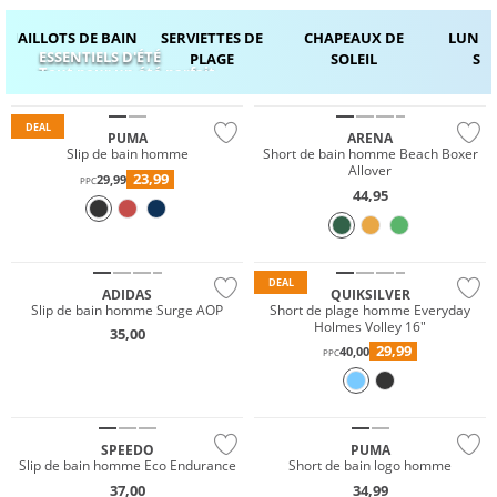
MAILLOTS DE BAIN
SERVIETTES DE
CHAPEAUX DE
LUNET
ESSENTIELS D'ÉTÉ
PLAGE
SOLEIL
SOL
Tout pour un été parfait
Durable
Durable
DEAL
PUMA
ARENA
Slip de bain homme
Short de bain homme Beach Boxer
Allover
23,99
29,99
PPC
44,95
Prix & Valeur
Durable
DEAL
ADIDAS
QUIKSILVER
Slip de bain homme Surge AOP
Short de plage homme Everyday
Holmes Volley 16"
35,00
29,99
40,00
PPC
Durable
Durable
SPEEDO
PUMA
Slip de bain homme Eco Endurance
Short de bain logo homme
37,00
34,99