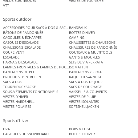
VÉLOS ÉLECTRIQUES
VESTES DE TOURISME
VTT
Sports outdoor
ACCESSOIRES POUR SACS À DOS & SACS ÉTANCHES
BANDEAUX
BÂTONS DE RANDONNÉE
BOTTES D’HIVER
CAGOULES & ÉCHARPES
CAMPING
CASQUES D’ESCALADE
CHAUSSETTES & CHAUSSONS
CHAUSSONS-ESCALADE
CHAUSSURES DE RANDONNÉE
COUPE-VENT
COUTEAUX & MULTITOOLS
ESCALADE
GANTS & MOUFLES
HARNAIS D’ESCALADE
SETS DE VIA FERRATA
LAMPES FRONTALES & LAMPES DE POCHE
ISOMATTEN
PANTALONS DE PLUIE
PANTALONS ZIP OFF
PRODUITS D’ENTRETIEN
RAQUETTES-A-NEIGE
SACS À DOS
SACS À DOS DE JOUR
TOURENRUCKSÄCKE
SACS DE COUCHAGE
SOUS-VÊTEMENTS FONCTIONNELS
VAISSELLE & COUVERTS
VESTES D’HIVER
VESTES DE PLUIE
VESTES HARDSHELL
VESTES ISOLANTES
VESTES POLAIRES
SOFTSHELLJACKEN
Sports d’hiver
DVA
BOBS & LUGE
CAGOULES DE SNOWBOARD
BOTTES D’HIVER