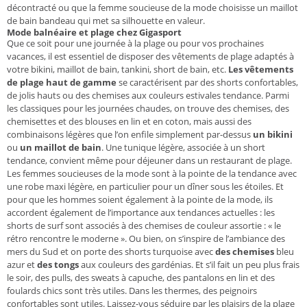
décontracté ou que la femme soucieuse de la mode choisisse un maillot
de bain bandeau qui met sa silhouette en valeur.
Mode balnéaire et plage chez Gigasport
Que ce soit pour une journée à la plage ou pour vos prochaines
vacances, il est essentiel de disposer des vêtements de plage adaptés à
votre bikini, maillot de bain, tankini, short de bain, etc.
Les vêtements
de plage
haut de gamme
se caractérisent par des shorts confortables,
de jolis hauts ou des chemises aux couleurs estivales tendance. Parmi
les classiques pour les journées chaudes, on trouve des chemises, des
chemisettes et des blouses en lin et en coton, mais aussi des
combinaisons légères que l’on enfile simplement par-dessus
un bikini
ou
un maillot de bain
. Une tunique légère, associée à un short
tendance, convient même pour déjeuner dans un restaurant de plage.
Les femmes soucieuses de la mode sont à la pointe de la tendance avec
une robe maxi légère, en particulier pour un dîner sous les étoiles. Et
pour que les hommes soient également à la pointe de la mode, ils
accordent également de l’importance aux tendances actuelles : les
shorts de surf sont associés à des chemises de couleur assortie : « le
rétro rencontre le moderne ». Ou bien, on s’inspire de l’ambiance des
mers du Sud et on porte des shorts turquoise avec
des chemises
bleu
azur et
des tongs
aux couleurs des gardénias. Et s’il fait un peu plus frais
le soir, des pulls, des sweats à capuche, des pantalons en lin et des
foulards chics sont très utiles. Dans les thermes, des peignoirs
confortables sont utiles. Laissez-vous séduire par les plaisirs de la plage