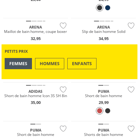
Durable
Durable
ARENA
ARENA
Maillot de bain homme, coupe boxer
Slip de bain homme Solid
32,95
34,95
PETITS PRIX
FEMMES
HOMMES
ENFANTS
OUTDOOR
NATATION & PLAGE
Durable
Durable
ADIDAS
PUMA
Short de bain homme Icon 3S SH 8in
Short de bain homme
35,00
29,99
Durable
Durable
PUMA
PUMA
Short de bain homme
Shorts de bain homme