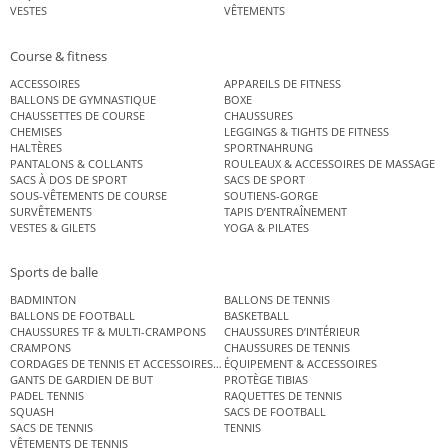
VESTES
VÊTEMENTS
Course & fitness
ACCESSOIRES
APPAREILS DE FITNESS
BALLONS DE GYMNASTIQUE
BOXE
CHAUSSETTES DE COURSE
CHAUSSURES
CHEMISES
LEGGINGS & TIGHTS DE FITNESS
HALTÈRES
SPORTNAHRUNG
PANTALONS & COLLANTS
ROULEAUX & ACCESSOIRES DE MASSAGE
SACS À DOS DE SPORT
SACS DE SPORT
SOUS-VÊTEMENTS DE COURSE
SOUTIENS-GORGE
SURVÊTEMENTS
TAPIS D’ENTRAÎNEMENT
VESTES & GILETS
YOGA & PILATES
Sports de balle
BADMINTON
BALLONS DE TENNIS
BALLONS DE FOOTBALL
BASKETBALL
CHAUSSURES TF & MULTI-CRAMPONS
CHAUSSURES D’INTÉRIEUR
CRAMPONS
CHAUSSURES DE TENNIS
CORDAGES DE TENNIS ET ACCESSOIRES DE TENNIS
ÉQUIPEMENT & ACCESSOIRES
GANTS DE GARDIEN DE BUT
PROTÈGE TIBIAS
PADEL TENNIS
RAQUETTES DE TENNIS
SQUASH
SACS DE FOOTBALL
SACS DE TENNIS
TENNIS
VÊTEMENTS DE TENNIS