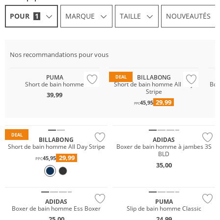
POUR
1
MARQUE
TAILLE
NOUVEAUTÉS
Durable
Nos recommandations pour vous
Durable
Prix & Valeur
Du
PUMA
BILLABONG
DEAL
Short de bain homme
Short de bain homme All Day
Box
Stripe
39,99
29,99
45,95
Prix & Valeur
PPC
Durable
Durable
DEAL
BILLABONG
ADIDAS
Short de bain homme All Day Stripe
Boxer de bain homme à jambes 3S
BLD
29,99
45,95
PPC
35,00
Durable
ADIDAS
PUMA
Boxer de bain homme Ess Boxer
Slip de bain homme Classic
25,00
24,99