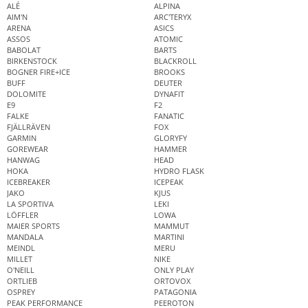
ALÉ
ALPINA
AIM'N
ARC'TERYX
ARENA
ASICS
ASSOS
ATOMIC
BABOLAT
BARTS
BIRKENSTOCK
BLACKROLL
BOGNER FIRE+ICE
BROOKS
BUFF
DEUTER
DOLOMITE
DYNAFIT
E9
F2
FALKE
FANATIC
FJÄLLRÄVEN
FOX
GARMIN
GLORYFY
GOREWEAR
HAMMER
HANWAG
HEAD
HOKA
HYDRO FLASK
ICEBREAKER
ICEPEAK
JAKO
KJUS
LA SPORTIVA
LEKI
LÖFFLER
LOWA
MAIER SPORTS
MAMMUT
MANDALA
MARTINI
MEINDL
MERU
MILLET
NIKE
O'NEILL
ONLY PLAY
ORTLIEB
ORTOVOX
OSPREY
PATAGONIA
PEAK PERFORMANCE
PEEROTON