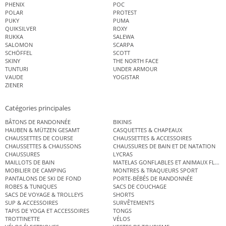
PHENIX
POC
POLAR
PROTEST
PUKY
PUMA
QUIKSILVER
ROXY
RUKKA
SALEWA
SALOMON
SCARPA
SCHÖFFEL
SCOTT
SKINY
THE NORTH FACE
TUNTURI
UNDER ARMOUR
VAUDE
YOGISTAR
ZIENER
Catégories principales
BÂTONS DE RANDONNÉE
BIKINIS
HAUBEN & MÜTZEN GESAMT
CASQUETTES & CHAPEAUX
CHAUSSETTES DE COURSE
CHAUSSETTES & ACCESSOIRES
CHAUSSETTES & CHAUSSONS
CHAUSSURES DE BAIN ET DE NATATION
CHAUSSURES
LYCRAS
MAILLOTS DE BAIN
MATELAS GONFLABLES ET ANIMAUX FLOT
MOBILIER DE CAMPING
MONTRES & TRAQUEURS SPORT
PANTALONS DE SKI DE FOND
PORTE-BÉBÉS DE RANDONNÉE
ROBES & TUNIQUES
SACS DE COUCHAGE
SACS DE VOYAGE & TROLLEYS
SHORTS
SUP & ACCESSOIRES
SURVÊTEMENTS
TAPIS DE YOGA ET ACCESSOIRES
TONGS
TROTTINETTE
VÉLOS