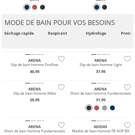
MODE DE BAIN POUR VOS BESOINS
Séchage rapide
Respirant
Hydrofuge
Protec
Durable
Durable
ARENA
ARENA
Slip de bain homme Fireflow
Slip de bain homme Light
40,95
37,95
Durable
Durable
ARENA
ARENA
Slip de bain homme Kikko
Short de bain homme Fundamentals
29,95
31,95
Durable
Durable
ARENA
ADIDAS
Short de bain homme Fundamentals
Maillot de bain homme FB AOP BX