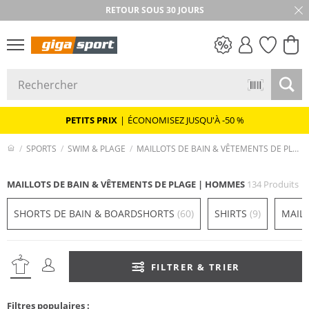
★★★★★ 4,8 / 5,0 ÉTOILES
PETITS PRIX
PETITS PRIX
|
ÉCONOMISEZ JUSQU'À -50 %
SPORTS
SWIM & PLAGE
MAILLOTS DE BAIN & VÊTEMENTS DE PLAGE
MAILLOTS DE BAIN & VÊTEMENTS DE PLAGE | HOMMES
134 Produits
SHORTS DE BAIN & BOARDSHORTS
(60)
SHIRTS
(9)
MAIL
FILTRER & TRIER
Filtres populaires :