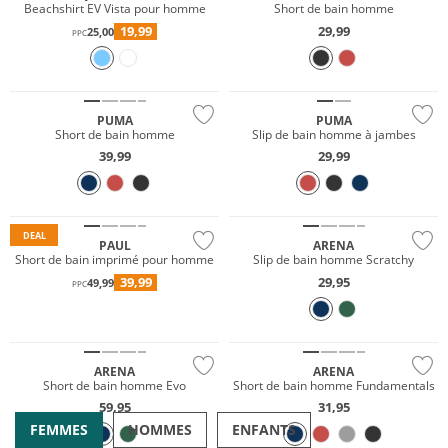
Beachshirt EV Vista pour homme
Short de bain homme
19,99
29,99
25,00
PPC
Durable
Durable
PUMA
PUMA
Short de bain homme
Slip de bain homme à jambes
39,99
29,99
Durable
Durable
DEAL
PAUL
ARENA
Short de bain imprimé pour homme
Slip de bain homme Scratchy
39,99
29,95
49,99
PPC
Durable
Durable
ARENA
ARENA
Short de bain homme Evo
Short de bain homme Fundamentals
59,95
31,95
FEMMES
HOMMES
ENFANTS