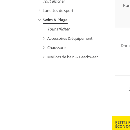
Tout afficher
Bon
Lunettes de sport
Swim & Plage
Durabl
Tout afficher
Accessoires & équipement
Dame
Chaussures
Maillots de bain & Beachwear
Durabl
PETITS 
ÉCONOM