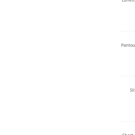
Pantou
Durabl
Sl
Durabl