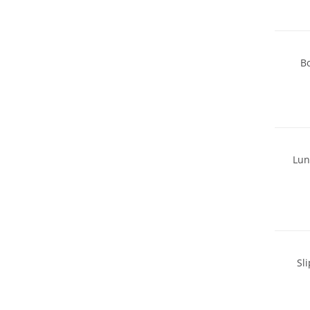
B
Lun
Durabl
Sl
Durabl