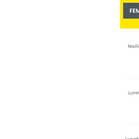
FE
Durabl
Maill
Lune
Lunet