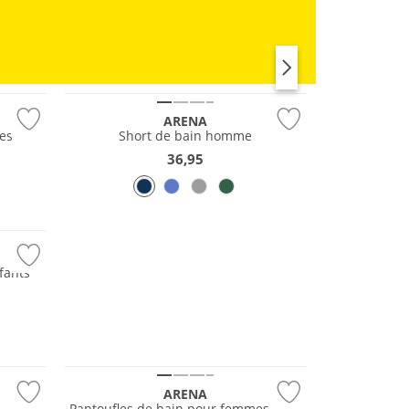
RUNNING
Durable
ARENA
es
Short de bain homme
36,95
fants
ARENA
Pantoufles de bain pour femmes Nina