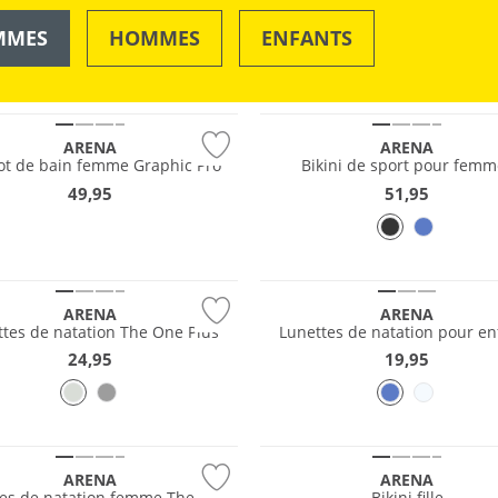
MMES
HOMMES
ENFANTS
OUTDOOR
NATATION & PLAGE
e
Durable
ARENA
ARENA
ot de bain femme Graphic Pro
Bikini de sport pour femm
49,95
51,95
ARENA
ARENA
ttes de natation The One Plus
Lunettes de natation pour en
24,95
19,95
Durable
ARENA
ARENA
tes de natation femme The One
Bikini fille