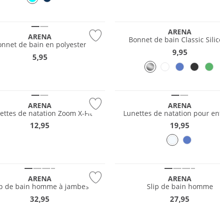
ARENA
ARENA
Bonnet de bain Classic Sili
onnet de bain en polyester
9,95
5,95
ARENA
ARENA
ettes de natation Zoom X-Fit
Lunettes de natation pour en
12,95
19,95
e
Durable
ARENA
ARENA
ip de bain homme à jambes
Slip de bain homme
32,95
27,95
e
Résistant à l'eau