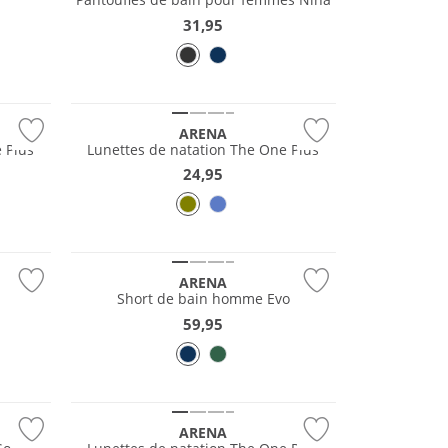
31,95
ARENA
 Plus
Lunettes de natation The One Plus
24,95
Durable
ARENA
o
Short de bain homme Evo
59,95
ARENA