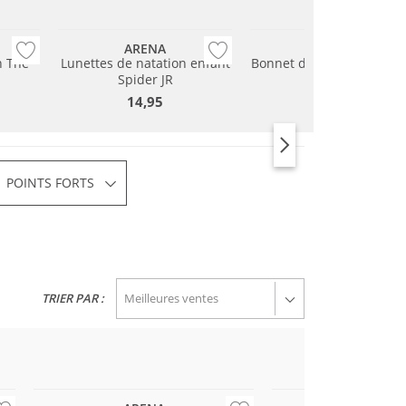
ARENA
ARENA
n The
Lunettes de natation enfant
Bonnet de bain en polyes
Spider JR
5,95
14,95
POINTS FORTS
TRIER PAR :