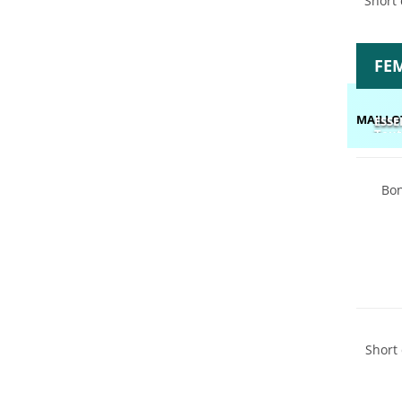
Short
FE
MAILLO
ESSE
Tout
Bon
Durabl
Short