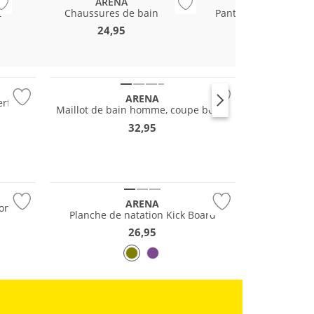
ARENA
ARENA
t
Chaussures de bain
Pantoufles de bain H
homme
24,95
21,95
Durable
ARENA
rfin
Maillot de bain homme, coupe boxer
32,95
ARENA
cone
Planche de natation Kick Board
26,95