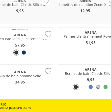
ARENA
ARENA
net de bain Classic Silicone
Lunettes de natation Zoom X-Fi
9,95
12,95
e
ARENA
ARENA
Palmes d'entraînement Powe
n Badeanzug Placement Pro
51,95
57,95
e
ARENA
ARENA
Bonnet de bain Classic Sili
Slip de bain homme Solid
9,95
34,95
PRIX
ISEZ JUSQU'À -50 %