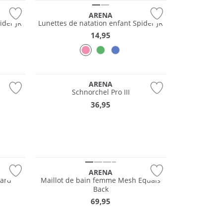
ARENA
ider JR
Lunettes de natation enfant Spider JR
14,95
ARENA
Schnorchel Pro III
36,95
Durable
ARENA
oard
Maillot de bain femme Mesh Equals
Back
69,95