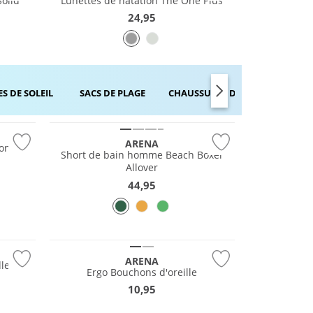
Solid
Lunettes de natation The One Plus
24,95
S DE SOLEIL
SACS DE PLAGE
CHAUSSURES DE BAIN
ROBES 
Durable
ARENA
cone
Short de bain homme Beach Boxer
Allover
44,95
ARENA
les
Ergo Bouchons d'oreille
10,95