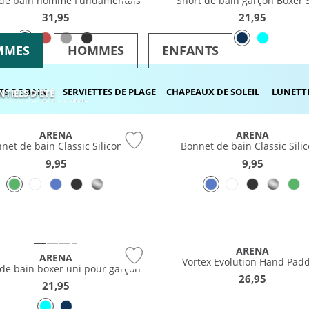
 de bain homme Fundamentals
Short de bain garçon Boxer 
31,95
21,95
MMES
HOMMES
ENFANTS
TS DE BAIN
SERVIETTES DE PLAGE
CHAPEAUX DE SOLEIL
LUNETTE
NTIELS D'ÉTÉ
 pour un été parfait
ARENA
ARENA
net de bain Classic Silicone
Bonnet de bain Classic Sili
9,95
9,95
e
ARENA
ARENA
Vortex Evolution Hand Padd
 de bain boxer uni pour garçon
26,95
21,95