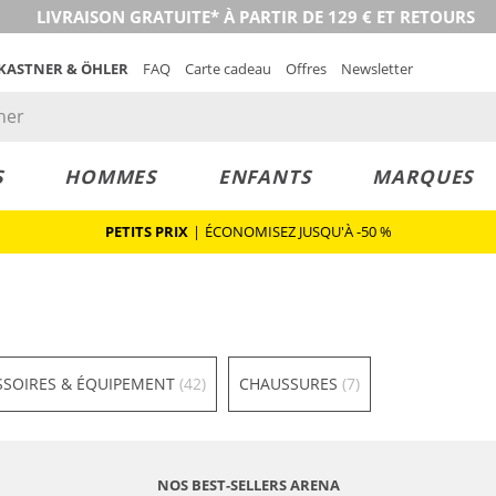
LIVRAISON GRATUITE* À PARTIR DE 129 € ET RETOURS
 KASTNER & ÖHLER
FAQ
Carte cadeau
Offres
Newsletter
S
HOMMES
ENFANTS
MARQUES
PETITS PRIX
|
ÉCONOMISEZ JUSQU'À -50 %
SSOIRES & ÉQUIPEMENT
(42)
CHAUSSURES
(7)
NOS BEST-SELLERS ARENA