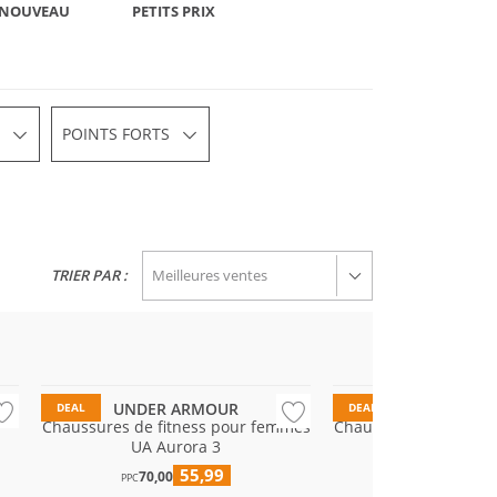
NOUVEAU
PETITS PRIX
POINTS FORTS
TRIER PAR :
UNDER ARMOUR
UNDER AR
DEAL
DEAL
Chaussures de fitness pour femmes
Chaussures de fitnes
UA Aurora 3
UA Dynami
55,99
79
70,00
100,00
PPC
PPC