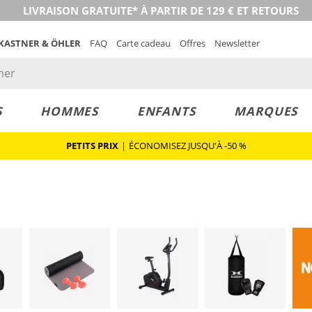
LIVRAISON GRATUITE* À PARTIR DE 129 € ET RETOURS
 KASTNER & ÖHLER
FAQ
Carte cadeau
Offres
Newsletter
S
HOMMES
ENFANTS
MARQUES
PETITS PRIX
|
ÉCONOMISEZ JUSQU'À -50 %