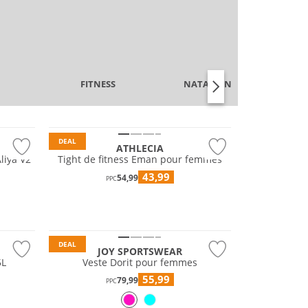
FITNESS
NATATION & PLAGE
Prix & Valeur
DEAL
ATHLECIA
liya V2
Tight de fitness Eman pour femmes
43,99
54,99
PPC
Grandes tailles
DEAL
JOY SPORTSWEAR
5L
Veste Dorit pour femmes
55,99
79,99
PPC