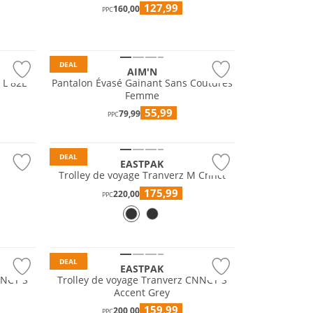
127,99
160,00
PPC
DEAL
AIM'N
 L 82L
Pantalon Évasé Gainant Sans Coutures
Femme
55,99
79,99
PPC
DEAL
EASTPAK
Trolley de voyage Tranverz M Cnnct
175,99
220,00
PPC
DEAL
EASTPAK
NNCT S
Trolley de voyage Tranverz CNNCT S
Accent Grey
159,99
200,00
PPC