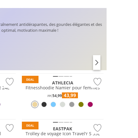
raînement antidérapantes, des gourdes élégantes et des
 optimal, motivation maximale !
Prix & Valeur
SOUTIENS-GORGE
LEGGINGS
DEAL
ATHLECIA
R 24L
Fitnesshoodie Namier pour femmes
43,99
54,99
PPC
DEAL
EASTPAK
l
Trolley de voyage Icon Travel'r S 33L