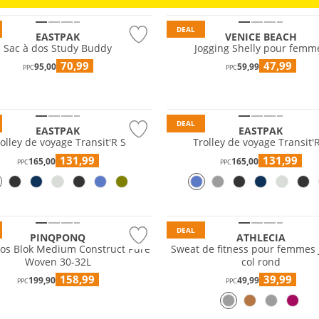
OUTDOOR
NATATION & PLAGE
DEAL
EASTPAK
VENICE BEACH
Sac à dos Study Buddy
Jogging Shelly pour femm
70,99
47,99
95,00
59,99
PPC
PPC
DEAL
EASTPAK
EASTPAK
olley de voyage Transit'R S
Trolley de voyage Transit'
131,99
131,99
165,00
165,00
PPC
PPC
e
Prix & Valeur
DEAL
PINQPONQ
ATHLECIA
dos Blok Medium Construct Pure
Sweat de fitness pour femmes 
Woven 30-32L
col rond
158,99
39,99
199,90
49,99
PPC
PPC