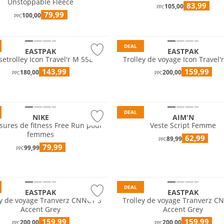
Unstoppable Fleece
83,99
105,00
PPC
79,99
100,00
PPC
DEAL
EASTPAK
EASTPAK
setrolley Icon Travel'r M 55L
Trolley de voyage Icon Travel'r
143,99
159,99
180,00
200,00
PPC
PPC
DEAL
NIKE
AIM'N
ures de fitness Free Run pour
Veste Script Femme
femmes
62,99
89,99
PPC
79,99
99,99
PPC
DEAL
EASTPAK
EASTPAK
ey de voyage Tranverz CNNCT S
Trolley de voyage Tranverz C
Accent Grey
Accent Grey
159,99
159,99
200,00
200,00
PPC
PPC