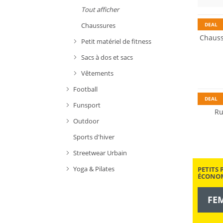
Tout afficher
DEAL
Chaussures
Chauss
Petit matériel de fitness
Sacs à dos et sacs
Résista
Vêtements
Durabl
Football
DEAL
Funsport
Ru
Outdoor
Sports d'hiver
Streetwear Urbain
Yoga & Pilates
PETITS 
ÉCONOM
FE