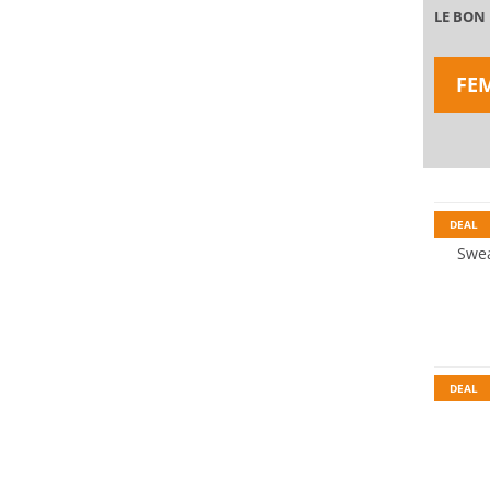
LE BON
FE
Prix & 
DEAL
Swea
DEAL