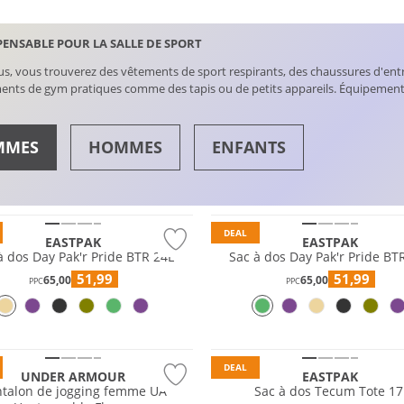
PENSABLE POUR LA SALLE DE SPORT
s, vous trouverez des vêtements de sport respirants, des chaussures d'ent
nts de gym pratiques comme des tapis ou de petits appareils. Équipement
MMES
HOMMES
ENFANTS
SURES
HAUTS
DEAL
EASTPAK
EASTPAK
à dos Day Pak'r Pride BTR 24L
Sac à dos Day Pak'r Pride BT
51,99
51,99
65,00
65,00
PPC
PPC
DEAL
UNDER ARMOUR
EASTPAK
ntalon de jogging femme UA
Sac à dos Tecum Tote 17