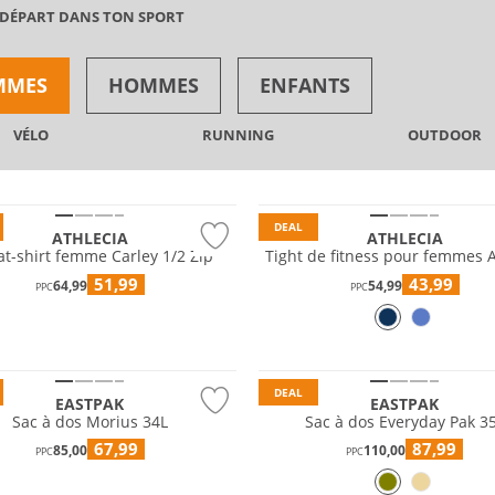
 DÉPART DANS TON SPORT
MMES
HOMMES
ENFANTS
VÉLO
RUNNING
OUTDOOR
Valeur
Prix & Valeur
DEAL
ATHLECIA
ATHLECIA
t-shirt femme Carley 1/2 Zip
Tight de fitness pour femmes A
51,99
43,99
64,99
54,99
PPC
PPC
DEAL
EASTPAK
EASTPAK
Sac à dos Morius 34L
Sac à dos Everyday Pak 3
67,99
87,99
85,00
110,00
PPC
PPC