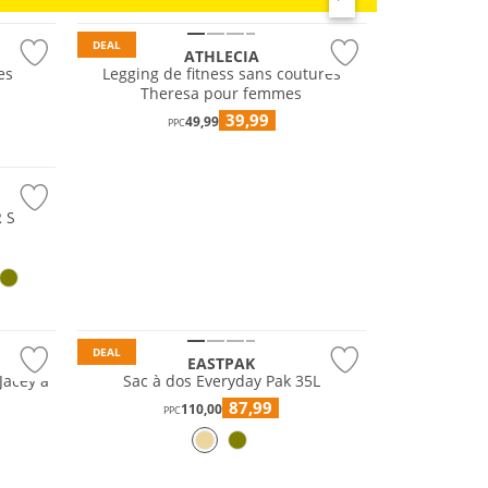
RUNNING
Prix & Valeur
DEAL
ATHLECIA
es
Legging de fitness sans coutures
Theresa pour femmes
39,99
49,99
PPC
R S
DEAL
EASTPAK
Jacey à
Sac à dos Everyday Pak 35L
87,99
110,00
PPC