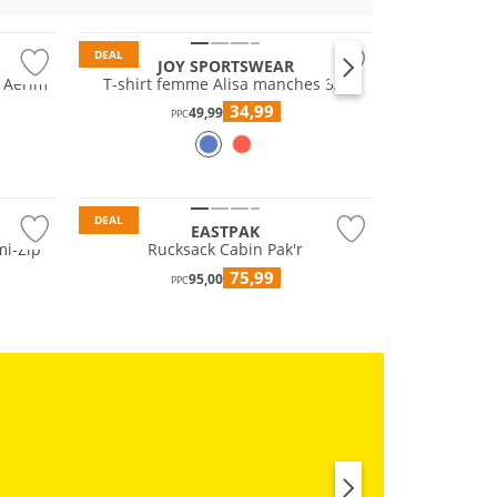
DEAL
JOY SPORTSWEAR
 Aerim
T-shirt femme Alisa manches 3/4
34,99
49,99
PPC
DEAL
EASTPAK
mi-Zip
Rucksack Cabin Pak'r
75,99
95,00
PPC