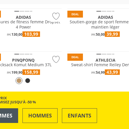
DEAL
ADIDAS
ADIDAS
ures de fitness femme Dropset
Soutien-gorge de sport femme
4 Power
maintien léger
103,99
39,99
130,00
50,00
PPC
PPC
nt à l'eau
e
Prix & Valeur
DEAL
PINQPONQ
ATHLECIA
cksack Komut Medium 37L
Sweat-shirt Femme Reiley De
158,99
43,99
199,90
54,99
PPC
PPC
PRIX
ISEZ JUSQU'À -50 %
MMES
HOMMES
ENFANTS