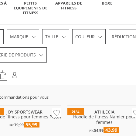
CS À
PETITS
APPAREILS DE
BOXE
ÉQUIPEMENTS DE
FITNESS
FITNESS
MARQUE
TAILLE
COULEUR
RÉDUCTION
ÉRIE DE PRODUITS
ecommandations pour vous
es tailles
Prix & Valeur
JOY SPORTSWEAR
ATHLECIA
DEAL
 de fitness pour femmes Peggy
Hoodie de fitness Namier pour
femmes
55,99
79,99
PPC
43,99
54,99
PPC