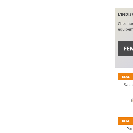
L'INDIS
Chez nou
équipeme
FE
CHAUS
DEAL
Sac 
DEAL
Pa