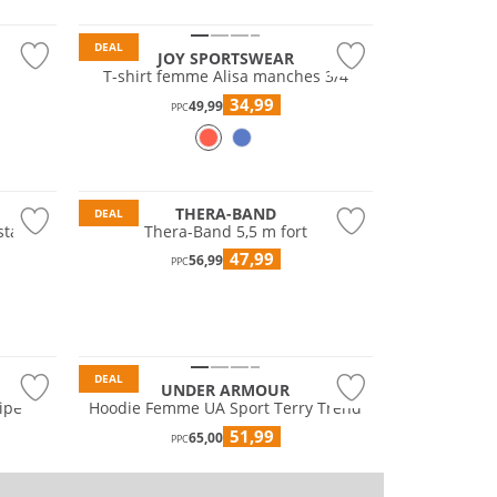
DEAL
JOY SPORTSWEAR
T-shirt femme Alisa manches 3/4
34,99
49,99
PPC
THERA-BAND
DEAL
stant
Thera-Band 5,5 m fort
47,99
56,99
PPC
DEAL
UNDER ARMOUR
ripe
Hoodie Femme UA Sport Terry Trend
51,99
65,00
PPC