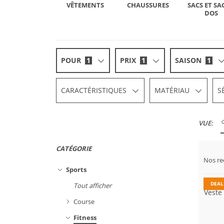
VÊTEMENTS
CHAUSSURES
SACS ET SA
DOS
POUR
1
PRIX
1
SAISON
1
CARACTÉRISTIQUES
MATÉRIAU
S
VUE:
CATÉGORIE
Nos r
Grand
Sports
DEAL
Tout afficher
Veste
Course
Fitness