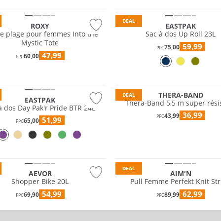
DEAL
ROXY
EASTPAK
e plage pour femmes Into the
Sac à dos Up Roll 23L
Mystic Tote
59,99
75,00
PPC
47,99
60,00
PPC
THERA-BAND
DEAL
EASTPAK
Thera-Band 5,5 m super rési
à dos Day Pak'r Pride BTR 24L
36,99
43,99
PPC
51,99
65,00
PPC
e
DEAL
AEVOR
AIM'N
Shopper Bike 20L
Pull Femme Perfekt Knit St
54,99
62,99
69,90
89,99
PPC
PPC