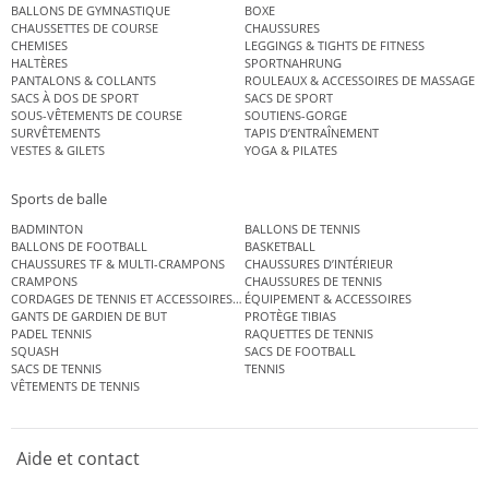
BALLONS DE GYMNASTIQUE
BOXE
CHAUSSETTES DE COURSE
CHAUSSURES
CHEMISES
LEGGINGS & TIGHTS DE FITNESS
HALTÈRES
SPORTNAHRUNG
PANTALONS & COLLANTS
ROULEAUX & ACCESSOIRES DE MASSAGE
SACS À DOS DE SPORT
SACS DE SPORT
SOUS-VÊTEMENTS DE COURSE
SOUTIENS-GORGE
SURVÊTEMENTS
TAPIS D’ENTRAÎNEMENT
VESTES & GILETS
YOGA & PILATES
Sports de balle
BADMINTON
BALLONS DE TENNIS
BALLONS DE FOOTBALL
BASKETBALL
CHAUSSURES TF & MULTI-CRAMPONS
CHAUSSURES D’INTÉRIEUR
CRAMPONS
CHAUSSURES DE TENNIS
CORDAGES DE TENNIS ET ACCESSOIRES DE TENNIS
ÉQUIPEMENT & ACCESSOIRES
GANTS DE GARDIEN DE BUT
PROTÈGE TIBIAS
PADEL TENNIS
RAQUETTES DE TENNIS
SQUASH
SACS DE FOOTBALL
SACS DE TENNIS
TENNIS
VÊTEMENTS DE TENNIS
Aide et contact