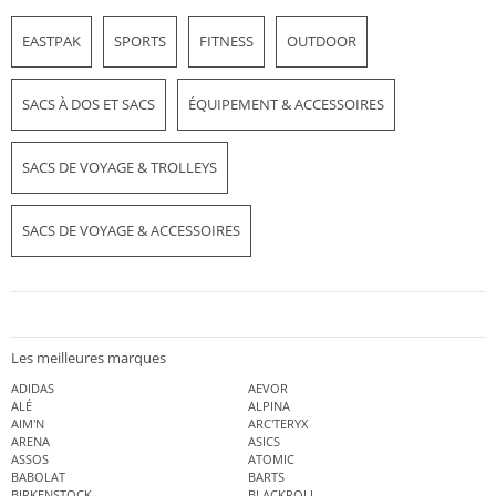
EASTPAK
SPORTS
FITNESS
OUTDOOR
SACS À DOS ET SACS
ÉQUIPEMENT & ACCESSOIRES
SACS DE VOYAGE & TROLLEYS
SACS DE VOYAGE & ACCESSOIRES
Les meilleures marques
ADIDAS
AEVOR
ALÉ
ALPINA
AIM'N
ARC'TERYX
ARENA
ASICS
ASSOS
ATOMIC
BABOLAT
BARTS
BIRKENSTOCK
BLACKROLL