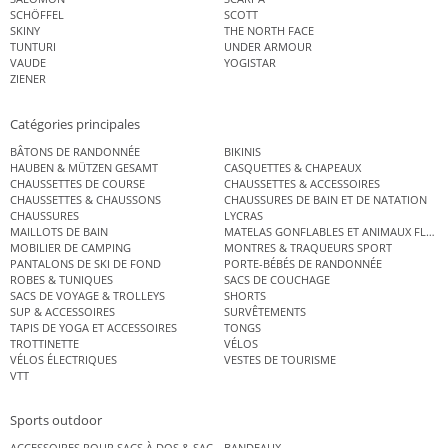
SCHÖFFEL
SCOTT
SKINY
THE NORTH FACE
TUNTURI
UNDER ARMOUR
VAUDE
YOGISTAR
ZIENER
Catégories principales
BÂTONS DE RANDONNÉE
BIKINIS
HAUBEN & MÜTZEN GESAMT
CASQUETTES & CHAPEAUX
CHAUSSETTES DE COURSE
CHAUSSETTES & ACCESSOIRES
CHAUSSETTES & CHAUSSONS
CHAUSSURES DE BAIN ET DE NATATION
CHAUSSURES
LYCRAS
MAILLOTS DE BAIN
MATELAS GONFLABLES ET ANIMAUX FLOT
MOBILIER DE CAMPING
MONTRES & TRAQUEURS SPORT
PANTALONS DE SKI DE FOND
PORTE-BÉBÉS DE RANDONNÉE
ROBES & TUNIQUES
SACS DE COUCHAGE
SACS DE VOYAGE & TROLLEYS
SHORTS
SUP & ACCESSOIRES
SURVÊTEMENTS
TAPIS DE YOGA ET ACCESSOIRES
TONGS
TROTTINETTE
VÉLOS
VÉLOS ÉLECTRIQUES
VESTES DE TOURISME
VTT
Sports outdoor
ACCESSOIRES POUR SACS À DOS & SACS ÉTANCHES
BANDEAUX