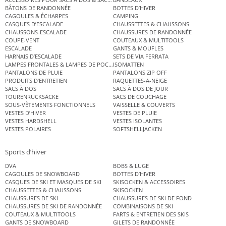
BÂTONS DE RANDONNÉE
BOTTES D’HIVER
CAGOULES & ÉCHARPES
CAMPING
CASQUES D’ESCALADE
CHAUSSETTES & CHAUSSONS
CHAUSSONS-ESCALADE
CHAUSSURES DE RANDONNÉE
COUPE-VENT
COUTEAUX & MULTITOOLS
ESCALADE
GANTS & MOUFLES
HARNAIS D’ESCALADE
SETS DE VIA FERRATA
LAMPES FRONTALES & LAMPES DE POCHE
ISOMATTEN
PANTALONS DE PLUIE
PANTALONS ZIP OFF
PRODUITS D’ENTRETIEN
RAQUETTES-A-NEIGE
SACS À DOS
SACS À DOS DE JOUR
TOURENRUCKSÄCKE
SACS DE COUCHAGE
SOUS-VÊTEMENTS FONCTIONNELS
VAISSELLE & COUVERTS
VESTES D’HIVER
VESTES DE PLUIE
VESTES HARDSHELL
VESTES ISOLANTES
VESTES POLAIRES
SOFTSHELLJACKEN
Sports d’hiver
DVA
BOBS & LUGE
CAGOULES DE SNOWBOARD
BOTTES D’HIVER
CASQUES DE SKI ET MASQUES DE SKI
SKISOCKEN & ACCESSOIRES
CHAUSSETTES & CHAUSSONS
SKISOCKEN
CHAUSSURES DE SKI
CHAUSSURES DE SKI DE FOND
CHAUSSURES DE SKI DE RANDONNÉE
COMBINAISONS DE SKI
COUTEAUX & MULTITOOLS
FARTS & ENTRETIEN DES SKIS
GANTS DE SNOWBOARD
GILETS DE RANDONNÉE