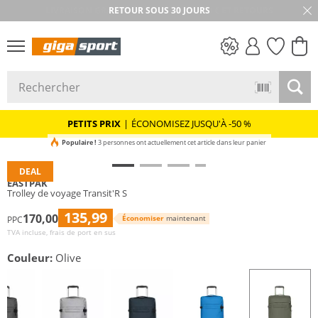
RETOUR SOUS 30 JOURS
PETITS PRIX
PETITS PRIX
|
ÉCONOMISEZ JUSQU'À -50 %
Populaire !
3 personnes ont actuellement cet article dans leur panier
DEAL
EASTPAK
Trolley de voyage Transit'R S
135,99
170,00
Économiser
maintenant
PPC
TVA incluse, frais de port en sus
Couleur:
Olive