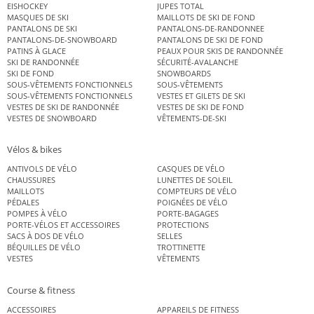
EISHOCKEY
JUPES TOTAL
MASQUES DE SKI
MAILLOTS DE SKI DE FOND
PANTALONS DE SKI
PANTALONS-DE-RANDONNEE
PANTALONS-DE-SNOWBOARD
PANTALONS DE SKI DE FOND
PATINS À GLACE
PEAUX POUR SKIS DE RANDONNÉE
SKI DE RANDONNÉE
SÉCURITÉ-AVALANCHE
SKI DE FOND
SNOWBOARDS
SOUS-VÊTEMENTS FONCTIONNELS
SOUS-VÊTEMENTS
SOUS-VÊTEMENTS FONCTIONNELS
VESTES ET GILETS DE SKI
VESTES DE SKI DE RANDONNÉE
VESTES DE SKI DE FOND
VESTES DE SNOWBOARD
VÊTEMENTS-DE-SKI
Vélos & bikes
ANTIVOLS DE VÉLO
CASQUES DE VÉLO
CHAUSSURES
LUNETTES DE SOLEIL
MAILLOTS
COMPTEURS DE VÉLO
PÉDALES
POIGNÉES DE VÉLO
POMPES À VÉLO
PORTE-BAGAGES
PORTE-VÉLOS ET ACCESSOIRES
PROTECTIONS
SACS À DOS DE VÉLO
SELLES
BÉQUILLES DE VÉLO
TROTTINETTE
VESTES
VÊTEMENTS
Course & fitness
ACCESSOIRES
APPAREILS DE FITNESS