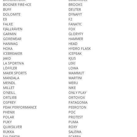
BOGNER FIRE+ICE
BROOKS
BUFF
DEUTER
DOLOMITE
DYNAFIT
E9
F2
FALKE
FANATIC
FJÄLLRÄVEN
FOX
GARMIN
GLORYFY
GOREWEAR
HAMMER
HANWAG
HEAD
HOKA
HYDRO FLASK
ICEBREAKER
ICEPEAK
JAKO
KJUS
LA SPORTIVA
LEKI
LÖFFLER
LOWA
MAIER SPORTS
MAMMUT
MANDALA
MARTINI
MEINDL
MERU
MILLET
NIKE
O'NEILL
ONLY PLAY
ORTLIEB
ORTOVOX
OSPREY
PATAGONIA
PEAK PERFORMANCE
PEEROTON
PHENIX
POC
POLAR
PROTEST
PUKY
PUMA
QUIKSILVER
ROXY
RUKKA
SALEWA
SALOMON
SCARPA