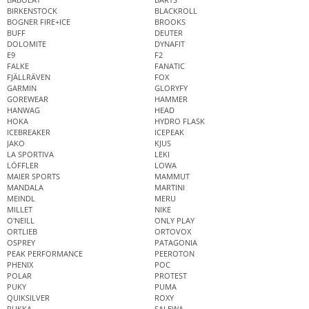
BIRKENSTOCK
BLACKROLL
BOGNER FIRE+ICE
BROOKS
BUFF
DEUTER
DOLOMITE
DYNAFIT
E9
F2
FALKE
FANATIC
FJÄLLRÄVEN
FOX
GARMIN
GLORYFY
GOREWEAR
HAMMER
HANWAG
HEAD
HOKA
HYDRO FLASK
ICEBREAKER
ICEPEAK
JAKO
KJUS
LA SPORTIVA
LEKI
LÖFFLER
LOWA
MAIER SPORTS
MAMMUT
MANDALA
MARTINI
MEINDL
MERU
MILLET
NIKE
O'NEILL
ONLY PLAY
ORTLIEB
ORTOVOX
OSPREY
PATAGONIA
PEAK PERFORMANCE
PEEROTON
PHENIX
POC
POLAR
PROTEST
PUKY
PUMA
QUIKSILVER
ROXY
RUKKA
SALEWA