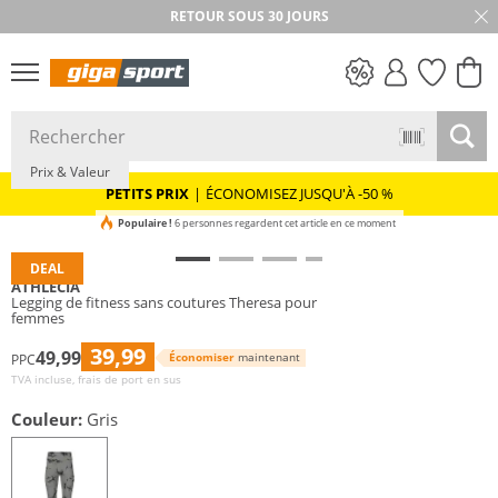
RETOUR SOUS 30 JOURS
PETITS PRIX
Prix & Valeur
PETITS PRIX
|
ÉCONOMISEZ JUSQU'À -50 %
Populaire !
6 personnes regardent cet article en ce moment
DEAL
ATHLECIA
Legging de fitness sans coutures Theresa pour
femmes
39,99
49,99
Économiser
maintenant
PPC
TVA incluse, frais de port en sus
Couleur:
Gris