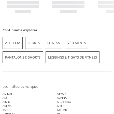
Continuez à explorer
ATHLECIA
SPORTS
FITNESS
VÊTEMENTS
PANTALONS & SHORTS
LEGGINGS & TIGHTS DE FITNESS
Les meilleures marques
ADIDAS
AEVOR
ALÉ
ALPINA
AIM'N
ARC'TERYX
ARENA
ASICS
ASSOS
ATOMIC
BABOLAT
BARTS