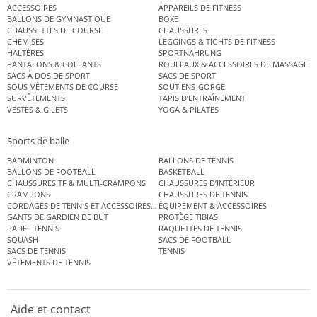
ACCESSOIRES
APPAREILS DE FITNESS
BALLONS DE GYMNASTIQUE
BOXE
CHAUSSETTES DE COURSE
CHAUSSURES
CHEMISES
LEGGINGS & TIGHTS DE FITNESS
HALTÈRES
SPORTNAHRUNG
PANTALONS & COLLANTS
ROULEAUX & ACCESSOIRES DE MASSAGE
SACS À DOS DE SPORT
SACS DE SPORT
SOUS-VÊTEMENTS DE COURSE
SOUTIENS-GORGE
SURVÊTEMENTS
TAPIS D’ENTRAÎNEMENT
VESTES & GILETS
YOGA & PILATES
Sports de balle
BADMINTON
BALLONS DE TENNIS
BALLONS DE FOOTBALL
BASKETBALL
CHAUSSURES TF & MULTI-CRAMPONS
CHAUSSURES D’INTÉRIEUR
CRAMPONS
CHAUSSURES DE TENNIS
CORDAGES DE TENNIS ET ACCESSOIRES DE TENNIS
ÉQUIPEMENT & ACCESSOIRES
GANTS DE GARDIEN DE BUT
PROTÈGE TIBIAS
PADEL TENNIS
RAQUETTES DE TENNIS
SQUASH
SACS DE FOOTBALL
SACS DE TENNIS
TENNIS
VÊTEMENTS DE TENNIS
Aide et contact