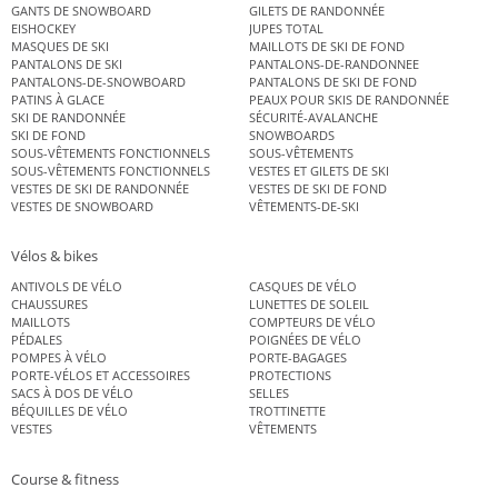
GANTS DE SNOWBOARD
GILETS DE RANDONNÉE
EISHOCKEY
JUPES TOTAL
MASQUES DE SKI
MAILLOTS DE SKI DE FOND
PANTALONS DE SKI
PANTALONS-DE-RANDONNEE
PANTALONS-DE-SNOWBOARD
PANTALONS DE SKI DE FOND
PATINS À GLACE
PEAUX POUR SKIS DE RANDONNÉE
SKI DE RANDONNÉE
SÉCURITÉ-AVALANCHE
SKI DE FOND
SNOWBOARDS
SOUS-VÊTEMENTS FONCTIONNELS
SOUS-VÊTEMENTS
SOUS-VÊTEMENTS FONCTIONNELS
VESTES ET GILETS DE SKI
VESTES DE SKI DE RANDONNÉE
VESTES DE SKI DE FOND
VESTES DE SNOWBOARD
VÊTEMENTS-DE-SKI
Vélos & bikes
ANTIVOLS DE VÉLO
CASQUES DE VÉLO
CHAUSSURES
LUNETTES DE SOLEIL
MAILLOTS
COMPTEURS DE VÉLO
PÉDALES
POIGNÉES DE VÉLO
POMPES À VÉLO
PORTE-BAGAGES
PORTE-VÉLOS ET ACCESSOIRES
PROTECTIONS
SACS À DOS DE VÉLO
SELLES
BÉQUILLES DE VÉLO
TROTTINETTE
VESTES
VÊTEMENTS
Course & fitness