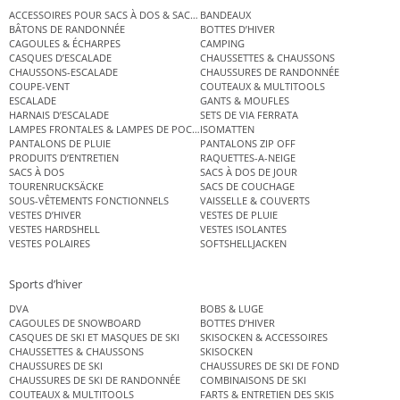
ACCESSOIRES POUR SACS À DOS & SACS ÉTANCHES
BANDEAUX
BÂTONS DE RANDONNÉE
BOTTES D’HIVER
CAGOULES & ÉCHARPES
CAMPING
CASQUES D’ESCALADE
CHAUSSETTES & CHAUSSONS
CHAUSSONS-ESCALADE
CHAUSSURES DE RANDONNÉE
COUPE-VENT
COUTEAUX & MULTITOOLS
ESCALADE
GANTS & MOUFLES
HARNAIS D’ESCALADE
SETS DE VIA FERRATA
LAMPES FRONTALES & LAMPES DE POCHE
ISOMATTEN
PANTALONS DE PLUIE
PANTALONS ZIP OFF
PRODUITS D’ENTRETIEN
RAQUETTES-A-NEIGE
SACS À DOS
SACS À DOS DE JOUR
TOURENRUCKSÄCKE
SACS DE COUCHAGE
SOUS-VÊTEMENTS FONCTIONNELS
VAISSELLE & COUVERTS
VESTES D’HIVER
VESTES DE PLUIE
VESTES HARDSHELL
VESTES ISOLANTES
VESTES POLAIRES
SOFTSHELLJACKEN
Sports d’hiver
DVA
BOBS & LUGE
CAGOULES DE SNOWBOARD
BOTTES D’HIVER
CASQUES DE SKI ET MASQUES DE SKI
SKISOCKEN & ACCESSOIRES
CHAUSSETTES & CHAUSSONS
SKISOCKEN
CHAUSSURES DE SKI
CHAUSSURES DE SKI DE FOND
CHAUSSURES DE SKI DE RANDONNÉE
COMBINAISONS DE SKI
COUTEAUX & MULTITOOLS
FARTS & ENTRETIEN DES SKIS