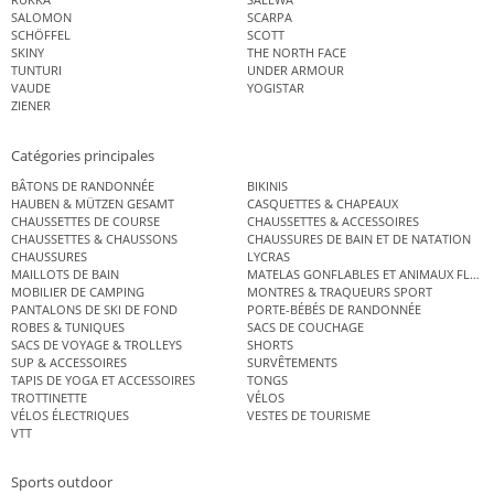
SALOMON
SCARPA
SCHÖFFEL
SCOTT
SKINY
THE NORTH FACE
TUNTURI
UNDER ARMOUR
VAUDE
YOGISTAR
ZIENER
Catégories principales
BÂTONS DE RANDONNÉE
BIKINIS
HAUBEN & MÜTZEN GESAMT
CASQUETTES & CHAPEAUX
CHAUSSETTES DE COURSE
CHAUSSETTES & ACCESSOIRES
CHAUSSETTES & CHAUSSONS
CHAUSSURES DE BAIN ET DE NATATION
CHAUSSURES
LYCRAS
MAILLOTS DE BAIN
MATELAS GONFLABLES ET ANIMAUX FLOT
MOBILIER DE CAMPING
MONTRES & TRAQUEURS SPORT
PANTALONS DE SKI DE FOND
PORTE-BÉBÉS DE RANDONNÉE
ROBES & TUNIQUES
SACS DE COUCHAGE
SACS DE VOYAGE & TROLLEYS
SHORTS
SUP & ACCESSOIRES
SURVÊTEMENTS
TAPIS DE YOGA ET ACCESSOIRES
TONGS
TROTTINETTE
VÉLOS
VÉLOS ÉLECTRIQUES
VESTES DE TOURISME
VTT
Sports outdoor