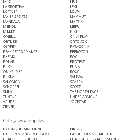
JAKO
KJUS
LA SPORTIVA
LEKI
LÖFFLER
LOWA
MAIER SPORTS
MAMMUT
MANDALA
MARTINI
MEINDL
MERU
MILLET
NIKE
O'NEILL
ONLY PLAY
ORTLIEB
ORTOVOX
OSPREY
PATAGONIA
PEAK PERFORMANCE
PEEROTON
PHENIX
POC
POLAR
PROTEST
PUKY
PUMA
QUIKSILVER
ROXY
RUKKA
SALEWA
SALOMON
SCARPA
SCHÖFFEL
SCOTT
SKINY
THE NORTH FACE
TUNTURI
UNDER ARMOUR
VAUDE
YOGISTAR
ZIENER
Catégories principales
BÂTONS DE RANDONNÉE
BIKINIS
HAUBEN & MÜTZEN GESAMT
CASQUETTES & CHAPEAUX
CHAUSSETTES DE COURSE
CHAUSSETTES & ACCESSOIRES