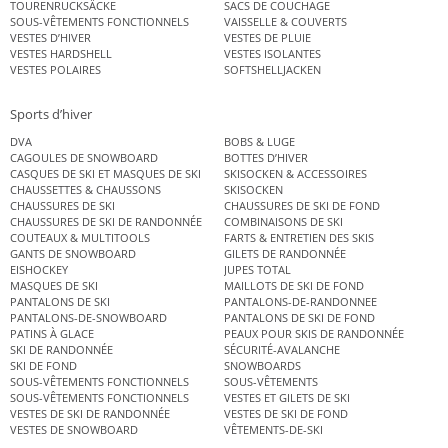
TOURENRUCKSÄCKE
SACS DE COUCHAGE
SOUS-VÊTEMENTS FONCTIONNELS
VAISSELLE & COUVERTS
VESTES D’HIVER
VESTES DE PLUIE
VESTES HARDSHELL
VESTES ISOLANTES
VESTES POLAIRES
SOFTSHELLJACKEN
Sports d’hiver
DVA
BOBS & LUGE
CAGOULES DE SNOWBOARD
BOTTES D’HIVER
CASQUES DE SKI ET MASQUES DE SKI
SKISOCKEN & ACCESSOIRES
CHAUSSETTES & CHAUSSONS
SKISOCKEN
CHAUSSURES DE SKI
CHAUSSURES DE SKI DE FOND
CHAUSSURES DE SKI DE RANDONNÉE
COMBINAISONS DE SKI
COUTEAUX & MULTITOOLS
FARTS & ENTRETIEN DES SKIS
GANTS DE SNOWBOARD
GILETS DE RANDONNÉE
EISHOCKEY
JUPES TOTAL
MASQUES DE SKI
MAILLOTS DE SKI DE FOND
PANTALONS DE SKI
PANTALONS-DE-RANDONNEE
PANTALONS-DE-SNOWBOARD
PANTALONS DE SKI DE FOND
PATINS À GLACE
PEAUX POUR SKIS DE RANDONNÉE
SKI DE RANDONNÉE
SÉCURITÉ-AVALANCHE
SKI DE FOND
SNOWBOARDS
SOUS-VÊTEMENTS FONCTIONNELS
SOUS-VÊTEMENTS
SOUS-VÊTEMENTS FONCTIONNELS
VESTES ET GILETS DE SKI
VESTES DE SKI DE RANDONNÉE
VESTES DE SKI DE FOND
VESTES DE SNOWBOARD
VÊTEMENTS-DE-SKI