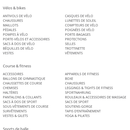
Vélos & bikes
ANTIVOLS DE VÉLO
CASQUES DE VÉLO
CHAUSSURES
LUNETTES DE SOLEIL
MAILLOTS
COMPTEURS DE VÉLO
PÉDALES
POIGNÉES DE VÉLO
POMPES À VÉLO
PORTE-BAGAGES
PORTE-VÉLOS ET ACCESSOIRES
PROTECTIONS
SACS À DOS DE VÉLO
SELLES
BÉQUILLES DE VÉLO
TROTTINETTE
VESTES
VÊTEMENTS
Course & fitness
ACCESSOIRES
APPAREILS DE FITNESS
BALLONS DE GYMNASTIQUE
BOXE
CHAUSSETTES DE COURSE
CHAUSSURES
CHEMISES
LEGGINGS & TIGHTS DE FITNESS
HALTÈRES
SPORTNAHRUNG
PANTALONS & COLLANTS
ROULEAUX & ACCESSOIRES DE MASSAGE
SACS À DOS DE SPORT
SACS DE SPORT
SOUS-VÊTEMENTS DE COURSE
SOUTIENS-GORGE
SURVÊTEMENTS
TAPIS D’ENTRAÎNEMENT
VESTES & GILETS
YOGA & PILATES
Sports de balle