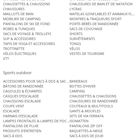
CHAUSSETTES & CHAUSSONS
CHAUSSURES DE BAIN ET DE NATATION
CHAUSSURES
LYCRAS
MAILLOTS DE BAIN
MATELAS GONFLABLES ET ANIMAUX FLOT
MOBILIER DE CAMPING
MONTRES & TRAQUEURS SPORT
PANTALONS DE SKI DE FOND
PORTE-BÉBÉS DE RANDONNÉE
ROBES & TUNIQUES
SACS DE COUCHAGE
SACS DE VOYAGE & TROLLEYS
SHORTS
SUP & ACCESSOIRES
SURVÊTEMENTS
TAPIS DE YOGA ET ACCESSOIRES
TONGS
TROTTINETTE
VÉLOS
VÉLOS ÉLECTRIQUES
VESTES DE TOURISME
VTT
Sports outdoor
ACCESSOIRES POUR SACS À DOS & SACS ÉTANCHES
BANDEAUX
BÂTONS DE RANDONNÉE
BOTTES D’HIVER
CAGOULES & ÉCHARPES
CAMPING
CASQUES D’ESCALADE
CHAUSSETTES & CHAUSSONS
CHAUSSONS-ESCALADE
CHAUSSURES DE RANDONNÉE
COUPE-VENT
COUTEAUX & MULTITOOLS
ESCALADE
GANTS & MOUFLES
HARNAIS D’ESCALADE
SETS DE VIA FERRATA
LAMPES FRONTALES & LAMPES DE POCHE
ISOMATTEN
PANTALONS DE PLUIE
PANTALONS ZIP OFF
PRODUITS D’ENTRETIEN
RAQUETTES-A-NEIGE
SACS À DOS
SACS À DOS DE JOUR