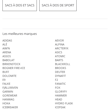
SACS À DOS ET SACS
SACS À DOS DE SPORT
Les meilleures marques
ADIDAS
AEVOR
ALÉ
ALPINA
AIM'N
ARC'TERYX
ARENA
ASICS
ASSOS
ATOMIC
BABOLAT
BARTS
BIRKENSTOCK
BLACKROLL
BOGNER FIRE+ICE
BROOKS
BUFF
DEUTER
DOLOMITE
DYNAFIT
E9
F2
FALKE
FANATIC
FJÄLLRÄVEN
FOX
GARMIN
GLORYFY
GOREWEAR
HAMMER
HANWAG
HEAD
HOKA
HYDRO FLASK
ICEBREAKER
ICEPEAK