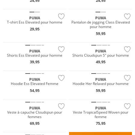
24,95
24,95
NOUVEAU
NOUVEAU
PUMA
PUMA
T-shirt Ess Elevated pour homme
Pantalon de jogging Class Elevated
pour homme
29,95
NOUVEAU
NOUVEAU
59,95
Must have
Must have
PUMA
PUMA
Shorts Ess Elevated pour homme
Shorts Cloudspun 5" pour homme
39,95
49,95
NOUVEAU
NOUVEAU
PUMA
PUMA
Hoodie Ess Elevated Femme
Hoodie Her Relaxed pour homme
54,95
59,95
NOUVEAU
NOUVEAU
PUMA
PUMA
Veste à capuche Cloudspun pour
Veste TropicalSpeed Woven pour
femmes
femme
NOUVEAU
69,95
75,95
Prix & Valeur