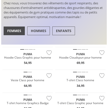
Chez nous, vous trouverez des vêtements de sport respirants, des
chaussures d'entraînement antidérapantes, des gourdes élégantes et
des équipements de gym pratiques comme des tapis ou de petits
appareils. Équipement optimal, motivation maximale !
FEMMES
HOMMES
ENFANTS
NOUVEAU
NOUVEAU
CHAUSSURES
HAUTS
PUMA
PUMA
Hoodie Class Graphic pour homme
Hoodie Cloudspun pour homme
54,95
69,95
NOUVEAU
NOUVEAU
PUMA
PUMA
Veste Class pour homme
T-shirt Class homme
NOUVEAU
NOUVEAU
64,95
34,95
Prix & Valeur
Prix & Valeur
PUMA
PUMA
T-shirt homme Graphics Badge
T-shirt Class Graphic pour homme