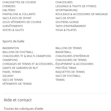
CHAUSSETTES DE COURSE
CHAUSSURES
CHEMISES
LEGGINGS & TIGHTS DE FITNESS
HALTÈRES
SPORTNAHRUNG
PANTALONS & COLLANTS
ROULEAUX & ACCESSOIRES DE MASSAGE
SACS À DOS DE SPORT
SACS DE SPORT
SOUS-VÊTEMENTS DE COURSE
SOUTIENS-GORGE
SURVÊTEMENTS
TAPIS D’ENTRAÎNEMENT
VESTES & GILETS
YOGA & PILATES
Sports de balle
BADMINTON
BALLONS DE TENNIS
BALLONS DE FOOTBALL
BASKETBALL
CHAUSSURES TF & MULTI-CRAMPONS
CHAUSSURES D’INTÉRIEUR
CRAMPONS
CHAUSSURES DE TENNIS
CORDAGES DE TENNIS ET ACCESSOIRES DE TENNIS
ÉQUIPEMENT & ACCESSOIRES
GANTS DE GARDIEN DE BUT
PROTÈGE TIBIAS
PADEL TENNIS
RAQUETTES DE TENNIS
SQUASH
SACS DE FOOTBALL
SACS DE TENNIS
TENNIS
VÊTEMENTS DE TENNIS
Aide et contact
Toutes les rubriques d’aide