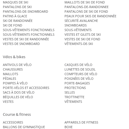
MASQUES DE SKI
MAILLOTS DE SKI DE FOND
PANTALONS DE SKI
PANTALONS-DE-RANDONNEE
PANTALONS-DE-SNOWBOARD
PANTALONS DE SKI DE FOND
PATINS À GLACE
PEAUX POUR SKIS DE RANDONNÉE
SKI DE RANDONNÉE
SÉCURITÉ-AVALANCHE
SKI DE FOND
SNOWBOARDS
SOUS-VÊTEMENTS FONCTIONNELS
SOUS-VÊTEMENTS
SOUS-VÊTEMENTS FONCTIONNELS
VESTES ET GILETS DE SKI
VESTES DE SKI DE RANDONNÉE
VESTES DE SKI DE FOND
VESTES DE SNOWBOARD
VÊTEMENTS-DE-SKI
Vélos & bikes
ANTIVOLS DE VÉLO
CASQUES DE VÉLO
CHAUSSURES
LUNETTES DE SOLEIL
MAILLOTS
COMPTEURS DE VÉLO
PÉDALES
POIGNÉES DE VÉLO
POMPES À VÉLO
PORTE-BAGAGES
PORTE-VÉLOS ET ACCESSOIRES
PROTECTIONS
SACS À DOS DE VÉLO
SELLES
BÉQUILLES DE VÉLO
TROTTINETTE
VESTES
VÊTEMENTS
Course & fitness
ACCESSOIRES
APPAREILS DE FITNESS
BALLONS DE GYMNASTIQUE
BOXE