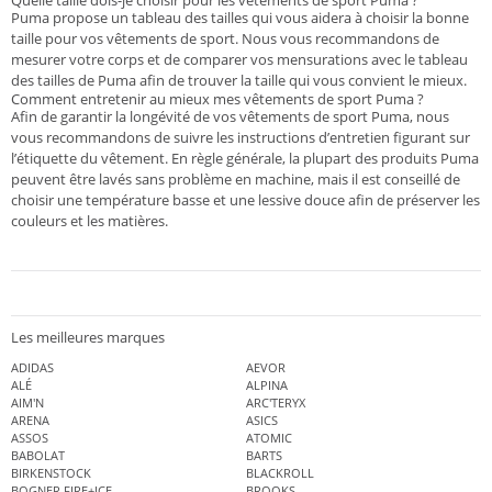
Quelle taille dois-je choisir pour les vêtements de sport Puma ?
Puma propose un tableau des tailles qui vous aidera à choisir la bonne
taille pour vos vêtements de sport. Nous vous recommandons de
mesurer votre corps et de comparer vos mensurations avec le tableau
des tailles de Puma afin de trouver la taille qui vous convient le mieux.
Comment entretenir au mieux mes vêtements de sport Puma ?
Afin de garantir la longévité de vos vêtements de sport Puma, nous
vous recommandons de suivre les instructions d’entretien figurant sur
l’étiquette du vêtement. En règle générale, la plupart des produits Puma
peuvent être lavés sans problème en machine, mais il est conseillé de
choisir une température basse et une lessive douce afin de préserver les
couleurs et les matières.
Les meilleures marques
ADIDAS
AEVOR
ALÉ
ALPINA
AIM'N
ARC'TERYX
ARENA
ASICS
ASSOS
ATOMIC
BABOLAT
BARTS
BIRKENSTOCK
BLACKROLL
BOGNER FIRE+ICE
BROOKS