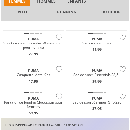
FEMMES
HOMMES
ENFANTS
VÉLO
RUNNING
OUTDOOR
Must have
Prix & Valeur
PUMA
PUMA
Short de sport Essential Woven 5inch
Sac de sport Buzz
pour homme
44,95
27,95
Durable
Durable
PUMA
PUMA
Casquette Metal Cat
Sac de sport Essentials 28,5L
17,95
39,95
Durable
PUMA
PUMA
Pantalon de jogging Cloudspun pour
Sac de sport Campus Grip 29L
femmes
37,95
59,95
L'INDISPENSABLE POUR LA SALLE DE SPORT