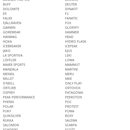
BUFF
DEUTER
DOLOMITE
DYNAFIT
E9
F2
FALKE
FANATIC
FJÄLLRÄVEN
FOX
GARMIN
GLORYFY
GOREWEAR
HAMMER
HANWAG
HEAD
HOKA
HYDRO FLASK
ICEBREAKER
ICEPEAK
JAKO
KJUS
LA SPORTIVA
LEKI
LÖFFLER
LOWA
MAIER SPORTS
MAMMUT
MANDALA
MARTINI
MEINDL
MERU
MILLET
NIKE
O'NEILL
ONLY PLAY
ORTLIEB
ORTOVOX
OSPREY
PATAGONIA
PEAK PERFORMANCE
PEEROTON
PHENIX
POC
POLAR
PROTEST
PUKY
PUMA
QUIKSILVER
ROXY
RUKKA
SALEWA
SALOMON
SCARPA
SCHÖFFEL
SCOTT