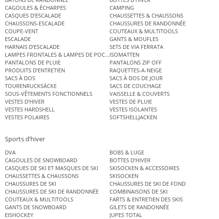
CAGOULES & ÉCHARPES
CAMPING
CASQUES D’ESCALADE
CHAUSSETTES & CHAUSSONS
CHAUSSONS-ESCALADE
CHAUSSURES DE RANDONNÉE
COUPE-VENT
COUTEAUX & MULTITOOLS
ESCALADE
GANTS & MOUFLES
HARNAIS D’ESCALADE
SETS DE VIA FERRATA
LAMPES FRONTALES & LAMPES DE POCHE
ISOMATTEN
PANTALONS DE PLUIE
PANTALONS ZIP OFF
PRODUITS D’ENTRETIEN
RAQUETTES-A-NEIGE
SACS À DOS
SACS À DOS DE JOUR
TOURENRUCKSÄCKE
SACS DE COUCHAGE
SOUS-VÊTEMENTS FONCTIONNELS
VAISSELLE & COUVERTS
VESTES D’HIVER
VESTES DE PLUIE
VESTES HARDSHELL
VESTES ISOLANTES
VESTES POLAIRES
SOFTSHELLJACKEN
Sports d’hiver
DVA
BOBS & LUGE
CAGOULES DE SNOWBOARD
BOTTES D’HIVER
CASQUES DE SKI ET MASQUES DE SKI
SKISOCKEN & ACCESSOIRES
CHAUSSETTES & CHAUSSONS
SKISOCKEN
CHAUSSURES DE SKI
CHAUSSURES DE SKI DE FOND
CHAUSSURES DE SKI DE RANDONNÉE
COMBINAISONS DE SKI
COUTEAUX & MULTITOOLS
FARTS & ENTRETIEN DES SKIS
GANTS DE SNOWBOARD
GILETS DE RANDONNÉE
EISHOCKEY
JUPES TOTAL