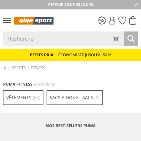
RETOUR SOUS 30 JOURS
PETITS PRIX
PETITS PRIX
|
ÉCONOMISEZ JUSQU'À -50 %
SPORTS
FITNESS
PUMA FITNESS
93 Produits
VÊTEMENTS
(85)
SACS À DOS ET SACS
(8)
NOS BEST-SELLERS PUMA
Multi Pack