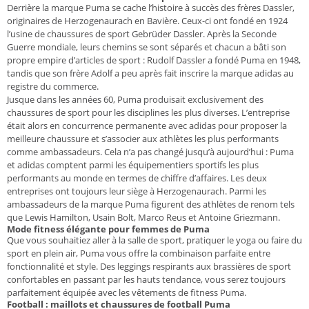
Derrière la marque Puma se cache l’histoire à succès des frères Dassler,
originaires de Herzogenaurach en Bavière. Ceux-ci ont fondé en 1924
l’usine de chaussures de sport Gebrüder Dassler. Après la Seconde
Guerre mondiale, leurs chemins se sont séparés et chacun a bâti son
propre empire d’articles de sport : Rudolf Dassler a fondé Puma en 1948,
tandis que son frère Adolf a peu après fait inscrire la marque adidas au
registre du commerce.
Jusque dans les années 60, Puma produisait exclusivement des
chaussures de sport pour les disciplines les plus diverses. L’entreprise
était alors en concurrence permanente avec adidas pour proposer la
meilleure chaussure et s’associer aux athlètes les plus performants
comme ambassadeurs. Cela n’a pas changé jusqu’à aujourd’hui : Puma
et adidas comptent parmi les équipementiers sportifs les plus
performants au monde en termes de chiffre d’affaires. Les deux
entreprises ont toujours leur siège à Herzogenaurach. Parmi les
ambassadeurs de la marque Puma figurent des athlètes de renom tels
que Lewis Hamilton, Usain Bolt, Marco Reus et Antoine Griezmann.
Mode fitness élégante pour femmes de Puma
Que vous souhaitiez aller à la salle de sport, pratiquer le yoga ou faire du
sport en plein air, Puma vous offre la combinaison parfaite entre
fonctionnalité et style. Des leggings respirants aux brassières de sport
confortables en passant par les hauts tendance, vous serez toujours
parfaitement équipée avec les vêtements de fitness Puma.
Football : maillots et chaussures de football Puma