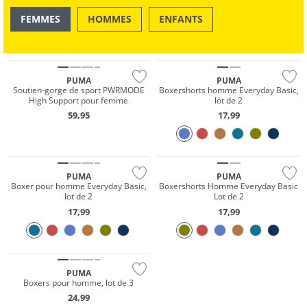
FEMMES
HOMMES
ENFANTS
OUTDOOR
NATATION & PLAGE
NOUVEAU
NOUVEAU
PUMA
PUMA
Soutien-gorge de sport PWRMODE
Boxershorts homme Everyday Basic,
High Support pour femme
lot de 2
59,95
17,99
NOUVEAU
NOUVEAU
PUMA
PUMA
Boxer pour homme Everyday Basic,
Boxershorts Homme Everyday Basic
lot de 2
Lot de 2
17,99
17,99
NOUVEAU
PUMA
Boxers pour homme, lot de 3
24,99