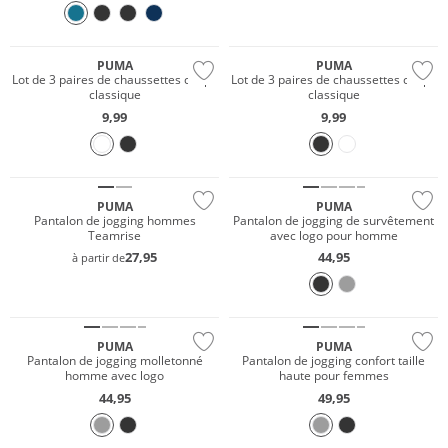
Multi Pack
Multi Pack
PUMA
PUMA
Lot de 3 paires de chaussettes coupe
Lot de 3 paires de chaussettes coupe
classique
classique
9,99
9,99
Prix & Valeur
PUMA
PUMA
Pantalon de jogging hommes
Pantalon de jogging de survêtement
Teamrise
avec logo pour homme
27,95
44,95
à partir de
PUMA
PUMA
Pantalon de jogging molletonné
Pantalon de jogging confort taille
homme avec logo
haute pour femmes
44,95
49,95
Multi Pack