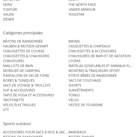
SKINY
THE NORTH FACE
TUNTURI
UNDER ARMOUR
VAUDE
YOGISTAR
ZIENER
Catégories principales
BÂTONS DE RANDONNÉE
BIKINIS
HAUBEN & MÜTZEN GESAMT
CASQUETTES & CHAPEAUX
CHAUSSETTES DE COURSE
CHAUSSETTES & ACCESSOIRES
CHAUSSETTES & CHAUSSONS
CHAUSSURES DE BAIN ET DE NATATION
CHAUSSURES
LYCRAS
MAILLOTS DE BAIN
MATELAS GONFLABLES ET ANIMAUX FLOT
MOBILIER DE CAMPING
MONTRES & TRAQUEURS SPORT
PANTALONS DE SKI DE FOND
PORTE-BÉBÉS DE RANDONNÉE
ROBES & TUNIQUES
SACS DE COUCHAGE
SACS DE VOYAGE & TROLLEYS
SHORTS
SUP & ACCESSOIRES
SURVÊTEMENTS
TAPIS DE YOGA ET ACCESSOIRES
TONGS
TROTTINETTE
VÉLOS
VÉLOS ÉLECTRIQUES
VESTES DE TOURISME
VTT
Sports outdoor
ACCESSOIRES POUR SACS À DOS & SACS ÉTANCHES
BANDEAUX
BÂTONS DE RANDONNÉE
BOTTES D’HIVER