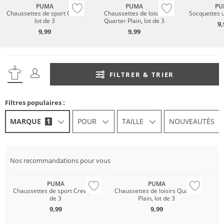
PUMA
PUMA
PU
Chaussettes de sport Crew,
Chaussettes de loisirs
Socquettes u
lot de 3
Quarter Plain, lot de 3
9,
9,99
9,99
FILTRER & TRIER
Filtres populaires :
MARQUE
1
POUR
TAILLE
NOUVEAUTÉS
Nos recommandations pour vous
Multi Pack
PUMA
PUMA
Chaussettes de sport Crew, lot
Chaussettes de loisirs Quarter
de 3
Plain, lot de 3
9,99
9,99