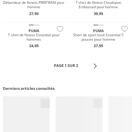
NOUVEAU
Débardeur de fitness PWRTRAIN pour
T-shirt de fitness Cloudspun
homme
Embossed pour homme
NOUVEAU
Prix & Valeur
27,95
39,95
Durable
Durable
PUMA
PUMA
T-shirt de fitness Essential pour
Short de sport tissé Essential 5
hommes
pouces pour homme
24,95
27,95
PAGE 1 SUR 2
Derniers articles consultés