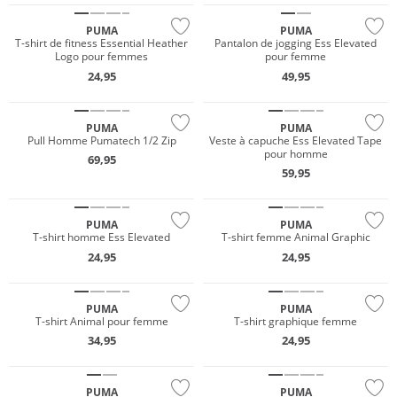
PUMA
PUMA
T-shirt de fitness Essential Heather
Pantalon de jogging Ess Elevated
Logo pour femmes
pour femme
24,95
49,95
NOUVEAU
NOUVEAU
PUMA
PUMA
Pull Homme Pumatech 1/2 Zip
Veste à capuche Ess Elevated Tape
pour homme
69,95
NOUVEAU
NOUVEAU
59,95
Prix & Valeur
Prix & Valeur
PUMA
PUMA
T-shirt homme Ess Elevated
T-shirt femme Animal Graphic
NOUVEAU
24,95
24,95
NOUVEAU
Prix & Valeur
PUMA
PUMA
T-shirt Animal pour femme
T-shirt graphique femme
34,95
24,95
NOUVEAU
NOUVEAU
PUMA
PUMA