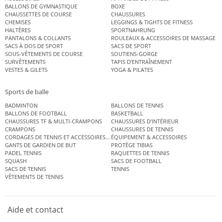
BALLONS DE GYMNASTIQUE
BOXE
CHAUSSETTES DE COURSE
CHAUSSURES
CHEMISES
LEGGINGS & TIGHTS DE FITNESS
HALTÈRES
SPORTNAHRUNG
PANTALONS & COLLANTS
ROULEAUX & ACCESSOIRES DE MASSAGE
SACS À DOS DE SPORT
SACS DE SPORT
SOUS-VÊTEMENTS DE COURSE
SOUTIENS-GORGE
SURVÊTEMENTS
TAPIS D’ENTRAÎNEMENT
VESTES & GILETS
YOGA & PILATES
Sports de balle
BADMINTON
BALLONS DE TENNIS
BALLONS DE FOOTBALL
BASKETBALL
CHAUSSURES TF & MULTI-CRAMPONS
CHAUSSURES D’INTÉRIEUR
CRAMPONS
CHAUSSURES DE TENNIS
CORDAGES DE TENNIS ET ACCESSOIRES DE TENNIS
ÉQUIPEMENT & ACCESSOIRES
GANTS DE GARDIEN DE BUT
PROTÈGE TIBIAS
PADEL TENNIS
RAQUETTES DE TENNIS
SQUASH
SACS DE FOOTBALL
SACS DE TENNIS
TENNIS
VÊTEMENTS DE TENNIS
Aide et contact