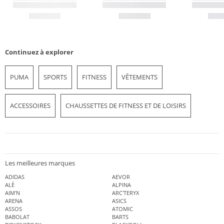
Continuez à explorer
PUMA
SPORTS
FITNESS
VÊTEMENTS
ACCESSOIRES
CHAUSSETTES DE FITNESS ET DE LOISIRS
Les meilleures marques
ADIDAS
AEVOR
ALÉ
ALPINA
AIM'N
ARC'TERYX
ARENA
ASICS
ASSOS
ATOMIC
BABOLAT
BARTS