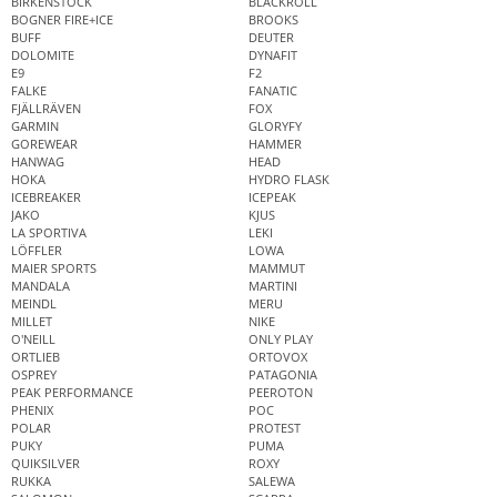
BIRKENSTOCK
BLACKROLL
BOGNER FIRE+ICE
BROOKS
BUFF
DEUTER
DOLOMITE
DYNAFIT
E9
F2
FALKE
FANATIC
FJÄLLRÄVEN
FOX
GARMIN
GLORYFY
GOREWEAR
HAMMER
HANWAG
HEAD
HOKA
HYDRO FLASK
ICEBREAKER
ICEPEAK
JAKO
KJUS
LA SPORTIVA
LEKI
LÖFFLER
LOWA
MAIER SPORTS
MAMMUT
MANDALA
MARTINI
MEINDL
MERU
MILLET
NIKE
O'NEILL
ONLY PLAY
ORTLIEB
ORTOVOX
OSPREY
PATAGONIA
PEAK PERFORMANCE
PEEROTON
PHENIX
POC
POLAR
PROTEST
PUKY
PUMA
QUIKSILVER
ROXY
RUKKA
SALEWA