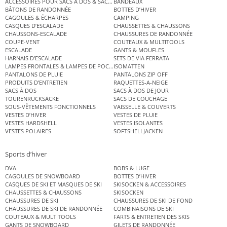
ACCESSOIRES POUR SACS À DOS & SACS ÉTANCHES
BANDEAUX
BÂTONS DE RANDONNÉE
BOTTES D’HIVER
CAGOULES & ÉCHARPES
CAMPING
CASQUES D’ESCALADE
CHAUSSETTES & CHAUSSONS
CHAUSSONS-ESCALADE
CHAUSSURES DE RANDONNÉE
COUPE-VENT
COUTEAUX & MULTITOOLS
ESCALADE
GANTS & MOUFLES
HARNAIS D’ESCALADE
SETS DE VIA FERRATA
LAMPES FRONTALES & LAMPES DE POCHE
ISOMATTEN
PANTALONS DE PLUIE
PANTALONS ZIP OFF
PRODUITS D’ENTRETIEN
RAQUETTES-A-NEIGE
SACS À DOS
SACS À DOS DE JOUR
TOURENRUCKSÄCKE
SACS DE COUCHAGE
SOUS-VÊTEMENTS FONCTIONNELS
VAISSELLE & COUVERTS
VESTES D’HIVER
VESTES DE PLUIE
VESTES HARDSHELL
VESTES ISOLANTES
VESTES POLAIRES
SOFTSHELLJACKEN
Sports d’hiver
DVA
BOBS & LUGE
CAGOULES DE SNOWBOARD
BOTTES D’HIVER
CASQUES DE SKI ET MASQUES DE SKI
SKISOCKEN & ACCESSOIRES
CHAUSSETTES & CHAUSSONS
SKISOCKEN
CHAUSSURES DE SKI
CHAUSSURES DE SKI DE FOND
CHAUSSURES DE SKI DE RANDONNÉE
COMBINAISONS DE SKI
COUTEAUX & MULTITOOLS
FARTS & ENTRETIEN DES SKIS
GANTS DE SNOWBOARD
GILETS DE RANDONNÉE