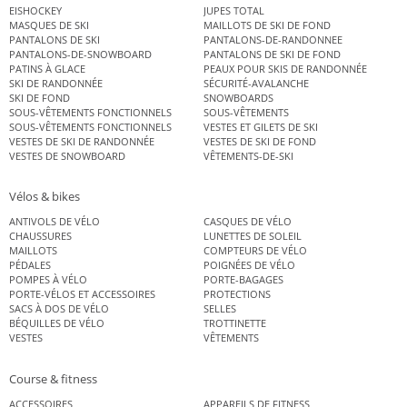
EISHOCKEY
JUPES TOTAL
MASQUES DE SKI
MAILLOTS DE SKI DE FOND
PANTALONS DE SKI
PANTALONS-DE-RANDONNEE
PANTALONS-DE-SNOWBOARD
PANTALONS DE SKI DE FOND
PATINS À GLACE
PEAUX POUR SKIS DE RANDONNÉE
SKI DE RANDONNÉE
SÉCURITÉ-AVALANCHE
SKI DE FOND
SNOWBOARDS
SOUS-VÊTEMENTS FONCTIONNELS
SOUS-VÊTEMENTS
SOUS-VÊTEMENTS FONCTIONNELS
VESTES ET GILETS DE SKI
VESTES DE SKI DE RANDONNÉE
VESTES DE SKI DE FOND
VESTES DE SNOWBOARD
VÊTEMENTS-DE-SKI
Vélos & bikes
ANTIVOLS DE VÉLO
CASQUES DE VÉLO
CHAUSSURES
LUNETTES DE SOLEIL
MAILLOTS
COMPTEURS DE VÉLO
PÉDALES
POIGNÉES DE VÉLO
POMPES À VÉLO
PORTE-BAGAGES
PORTE-VÉLOS ET ACCESSOIRES
PROTECTIONS
SACS À DOS DE VÉLO
SELLES
BÉQUILLES DE VÉLO
TROTTINETTE
VESTES
VÊTEMENTS
Course & fitness
ACCESSOIRES
APPAREILS DE FITNESS