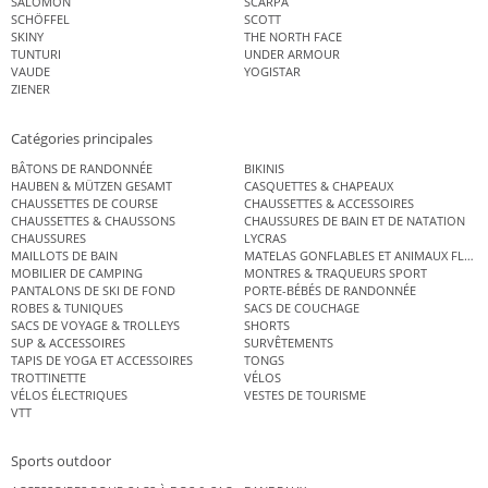
SALOMON
SCARPA
SCHÖFFEL
SCOTT
SKINY
THE NORTH FACE
TUNTURI
UNDER ARMOUR
VAUDE
YOGISTAR
ZIENER
Catégories principales
BÂTONS DE RANDONNÉE
BIKINIS
HAUBEN & MÜTZEN GESAMT
CASQUETTES & CHAPEAUX
CHAUSSETTES DE COURSE
CHAUSSETTES & ACCESSOIRES
CHAUSSETTES & CHAUSSONS
CHAUSSURES DE BAIN ET DE NATATION
CHAUSSURES
LYCRAS
MAILLOTS DE BAIN
MATELAS GONFLABLES ET ANIMAUX FLOT
MOBILIER DE CAMPING
MONTRES & TRAQUEURS SPORT
PANTALONS DE SKI DE FOND
PORTE-BÉBÉS DE RANDONNÉE
ROBES & TUNIQUES
SACS DE COUCHAGE
SACS DE VOYAGE & TROLLEYS
SHORTS
SUP & ACCESSOIRES
SURVÊTEMENTS
TAPIS DE YOGA ET ACCESSOIRES
TONGS
TROTTINETTE
VÉLOS
VÉLOS ÉLECTRIQUES
VESTES DE TOURISME
VTT
Sports outdoor