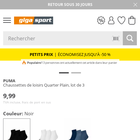
RETOUR SOUS 30 JOURS
PETITS PRIX
PETITS PRIX
|
ÉCONOMISEZ JUSQU'À -50 %
Populaire !
3 personnes ont actuellement cet article dans leur panier
PUMA
Chaussettes de loisirs Quarter Plain, lot de 3
9,99
TVA incluse, frais de port en sus
Couleur:
Noir