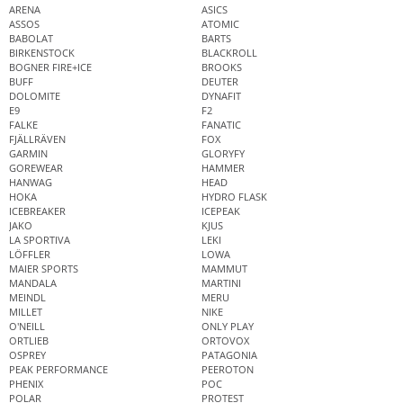
ARENA
ASICS
ASSOS
ATOMIC
BABOLAT
BARTS
BIRKENSTOCK
BLACKROLL
BOGNER FIRE+ICE
BROOKS
BUFF
DEUTER
DOLOMITE
DYNAFIT
E9
F2
FALKE
FANATIC
FJÄLLRÄVEN
FOX
GARMIN
GLORYFY
GOREWEAR
HAMMER
HANWAG
HEAD
HOKA
HYDRO FLASK
ICEBREAKER
ICEPEAK
JAKO
KJUS
LA SPORTIVA
LEKI
LÖFFLER
LOWA
MAIER SPORTS
MAMMUT
MANDALA
MARTINI
MEINDL
MERU
MILLET
NIKE
O'NEILL
ONLY PLAY
ORTLIEB
ORTOVOX
OSPREY
PATAGONIA
PEAK PERFORMANCE
PEEROTON
PHENIX
POC
POLAR
PROTEST