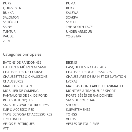
PUKY
PUMA
QUIKSILVER
ROXY
RUKKA
SALEWA
SALOMON
SCARPA
SCHÖFFEL
SCOTT
SKINY
THE NORTH FACE
TUNTURI
UNDER ARMOUR
VAUDE
YOGISTAR
ZIENER
Catégories principales
BÂTONS DE RANDONNÉE
BIKINIS
HAUBEN & MÜTZEN GESAMT
CASQUETTES & CHAPEAUX
CHAUSSETTES DE COURSE
CHAUSSETTES & ACCESSOIRES
CHAUSSETTES & CHAUSSONS
CHAUSSURES DE BAIN ET DE NATATION
CHAUSSURES
LYCRAS
MAILLOTS DE BAIN
MATELAS GONFLABLES ET ANIMAUX FLOT
MOBILIER DE CAMPING
MONTRES & TRAQUEURS SPORT
PANTALONS DE SKI DE FOND
PORTE-BÉBÉS DE RANDONNÉE
ROBES & TUNIQUES
SACS DE COUCHAGE
SACS DE VOYAGE & TROLLEYS
SHORTS
SUP & ACCESSOIRES
SURVÊTEMENTS
TAPIS DE YOGA ET ACCESSOIRES
TONGS
TROTTINETTE
VÉLOS
VÉLOS ÉLECTRIQUES
VESTES DE TOURISME
VTT