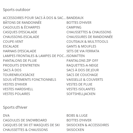
Sports outdoor
ACCESSOIRES POUR SACS À DOS & SACS ÉTANCHES
BANDEAUX
BÂTONS DE RANDONNÉE
BOTTES D’HIVER
CAGOULES & ÉCHARPES
CAMPING
CASQUES D’ESCALADE
CHAUSSETTES & CHAUSSONS
CHAUSSONS-ESCALADE
CHAUSSURES DE RANDONNÉE
COUPE-VENT
COUTEAUX & MULTITOOLS
ESCALADE
GANTS & MOUFLES
HARNAIS D’ESCALADE
SETS DE VIA FERRATA
LAMPES FRONTALES & LAMPES DE POCHE
ISOMATTEN
PANTALONS DE PLUIE
PANTALONS ZIP OFF
PRODUITS D’ENTRETIEN
RAQUETTES-A-NEIGE
SACS À DOS
SACS À DOS DE JOUR
TOURENRUCKSÄCKE
SACS DE COUCHAGE
SOUS-VÊTEMENTS FONCTIONNELS
VAISSELLE & COUVERTS
VESTES D’HIVER
VESTES DE PLUIE
VESTES HARDSHELL
VESTES ISOLANTES
VESTES POLAIRES
SOFTSHELLJACKEN
Sports d’hiver
DVA
BOBS & LUGE
CAGOULES DE SNOWBOARD
BOTTES D’HIVER
CASQUES DE SKI ET MASQUES DE SKI
SKISOCKEN & ACCESSOIRES
CHAUSSETTES & CHAUSSONS
SKISOCKEN