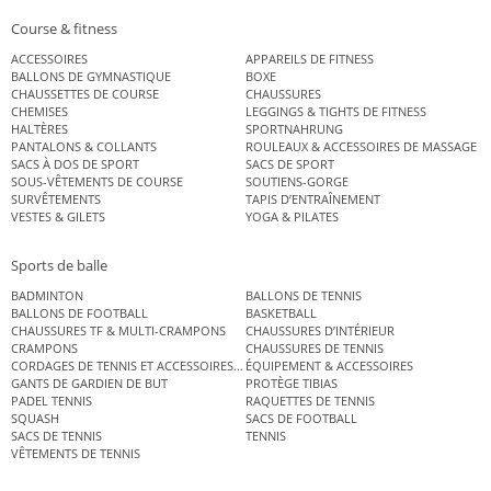
Course & fitness
ACCESSOIRES
APPAREILS DE FITNESS
BALLONS DE GYMNASTIQUE
BOXE
CHAUSSETTES DE COURSE
CHAUSSURES
CHEMISES
LEGGINGS & TIGHTS DE FITNESS
HALTÈRES
SPORTNAHRUNG
PANTALONS & COLLANTS
ROULEAUX & ACCESSOIRES DE MASSAGE
SACS À DOS DE SPORT
SACS DE SPORT
SOUS-VÊTEMENTS DE COURSE
SOUTIENS-GORGE
SURVÊTEMENTS
TAPIS D’ENTRAÎNEMENT
VESTES & GILETS
YOGA & PILATES
Sports de balle
BADMINTON
BALLONS DE TENNIS
BALLONS DE FOOTBALL
BASKETBALL
CHAUSSURES TF & MULTI-CRAMPONS
CHAUSSURES D’INTÉRIEUR
CRAMPONS
CHAUSSURES DE TENNIS
CORDAGES DE TENNIS ET ACCESSOIRES DE TENNIS
ÉQUIPEMENT & ACCESSOIRES
GANTS DE GARDIEN DE BUT
PROTÈGE TIBIAS
PADEL TENNIS
RAQUETTES DE TENNIS
SQUASH
SACS DE FOOTBALL
SACS DE TENNIS
TENNIS
VÊTEMENTS DE TENNIS