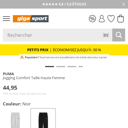
★★★★★ 4,8 / 5,0 ÉTOILES
PETITS PRIX
PETITS PRIX
|
ÉCONOMISEZ JUSQU'À -50 %
Populaire !
9 personnes ont actuellement cet article dans leur panier
PUMA
Jogging Comfort Taille Haute Femme
44,95
TVA incluse, frais de port en sus
Couleur:
Noir