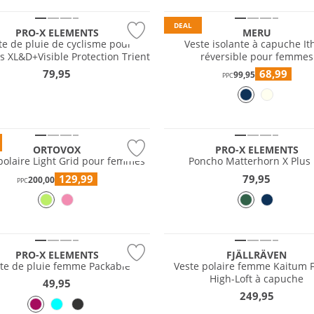
DEAL
PRO-X ELEMENTS
MERU
te de pluie de cyclisme pour
Veste isolante à capuche It
XL&D+Visible Protection Trient
réversible pour femmes
79,95
68,99
99,95
PPC
e
Résistant à l'eau
ORTOVOX
PRO-X ELEMENTS
polaire Light Grid pour femmes
Poncho Matterhorn X Plus
129,99
79,95
200,00
PPC
nt à l'eau
Durable
PRO-X ELEMENTS
FJÄLLRÄVEN
te de pluie femme Packable
Veste polaire femme Kaitum 
High-Loft à capuche
49,95
249,95
m