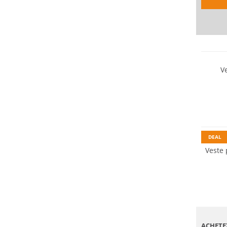
V
Grandes
Durabl
DEAL
Veste 
ACHETE