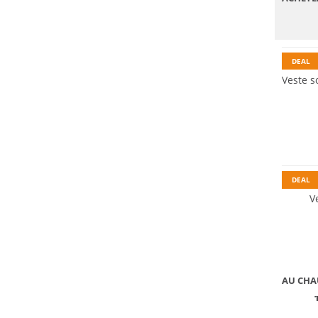
Premiu
Durabl
DEAL
Veste s
Grandes
DEAL
V
AU CHA