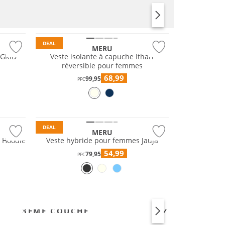
DEAL
MERU
 GRID
Veste isolante à capuche Ithari
réversible pour femmes
68,99
99,95
PPC
DEAL
MERU
a Hoodie
Veste hybride pour femmes Jauja
54,99
79,95
PPC
3ÈME COUCHE
ZIP-OFF
Durable