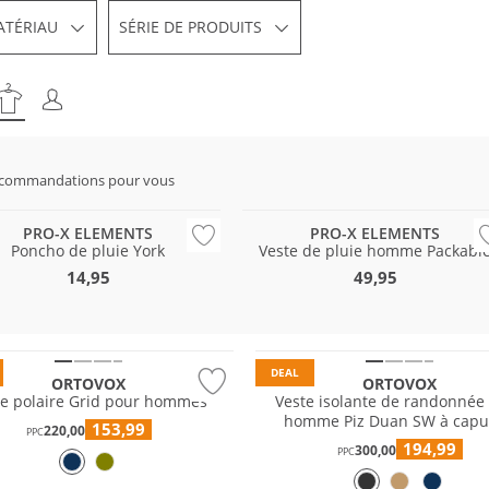
ATÉRIAU
SÉRIE DE PRODUITS
ecommandations pour vous
Résistant à l'eau
PRO-X ELEMENTS
PRO-X ELEMENTS
Poncho de pluie York
Veste de pluie homme Packabl
14,95
49,95
e
Durable
DEAL
ORTOVOX
ORTOVOX
te polaire Grid pour hommes
Veste isolante de randonnée
homme Piz Duan SW à cap
153,99
220,00
PPC
194,99
300,00
PPC