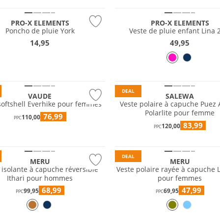
PRO-X ELEMENTS
PRO-X ELEMENTS
Poncho de pluie York
Veste de pluie enfant Lina 
14,95
49,95
e
Durable
DEAL
VAUDE
SALEWA
softshell Everhike pour femmes
Veste polaire à capuche Puez 
Polarlite pour femme
76,99
110,00
PPC
83,99
120,00
PPC
DEAL
MERU
MERU
 isolante à capuche réversible
Veste polaire rayée à capuche 
Ithari pour hommes
pour femmes
68,99
47,99
99,95
69,95
PPC
PPC