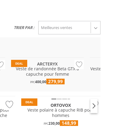
TRIER PAR :
Premium
GORE-TEX
Résistant à l'eau
Résistant à l'eau
ARCTERYX
PRO-X ELEM
DEAL
e
Veste de randonnée Beta GTX à
Veste de pluie femme
capuche pour femme
49,95
279,99
400,00
PPC
Durable
DEAL
ORTOVOX
 pour
Veste polaire à capuche RIB pour
uche
hommes
148,99
230,00
PPC
Résistant à l'eau