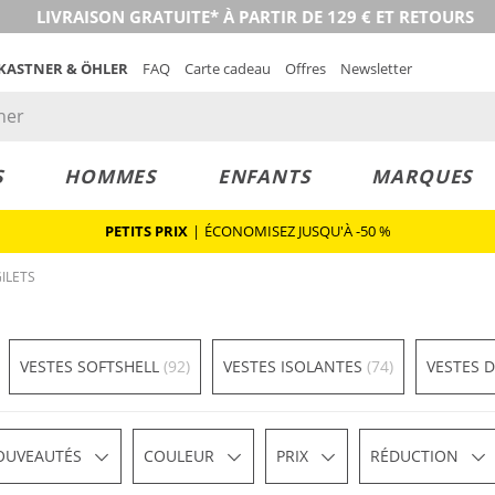
LIVRAISON GRATUITE* À PARTIR DE 129 € ET RETOURS
 KASTNER & ÖHLER
FAQ
Carte cadeau
Offres
Newsletter
S
HOMMES
ENFANTS
MARQUES
PETITS PRIX
|
ÉCONOMISEZ JUSQU'À -50 %
ILETS
VESTES SOFTSHELL
(92)
VESTES ISOLANTES
(74)
VESTES 
OUVEAUTÉS
COULEUR
PRIX
RÉDUCTION