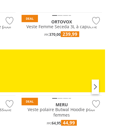
Durable
DEAL
ORTOVOX
e pour
Veste Femme Seceda 3L à capuche
239,99
370,00
PPC
RUNNING
DEAL
MERU
ssible
Veste polaire Butwal Hoodie pour
femmes
44,99
64,95
PPC