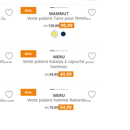
DEAL
MAMMUT
2.5L
Veste polaire Taiss pour femmes
90,99
130,00
PPC
DEAL
MERU
Altavia
Veste polaire Kalaiya à capuche pour
hommes
40,99
59,95
PPC
Durable
DEAL
MERU
Lourosa
Veste polaire homme Rebordosa
54,99
79,95
PPC
Résistant à l'eau
Grandes tailles