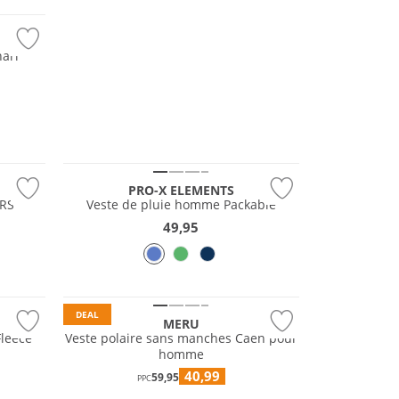
hari
Résistant à l'eau
PRO-X ELEMENTS
 RS
Veste de pluie homme Packable
49,95
DEAL
MERU
Fleece
Veste polaire sans manches Caen pour
homme
40,99
59,95
PPC