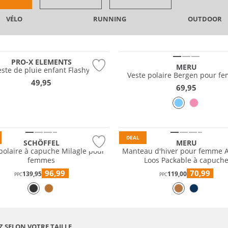
VÉLO
RUNNING
OUTDOOR
PRO-X ELEMENTS
MERU
este de pluie enfant Flashy
Veste polaire Bergen pour f
49,95
69,95
 tailles
e
Prix & Valeur
DEAL
SCHÖFFEL
MERU
polaire à capuche Milagle pour
Manteau d'hiver pour femme 
femmes
Loos Packable à capuch
96,99
70,99
139,95
119,00
PPC
PPC
Z SELON VOTRE TAILLE