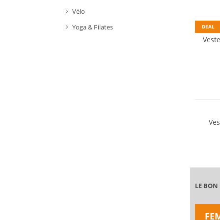
Durabl
Vélo
Yoga & Pilates
DEAL
Veste
Ves
LE BON
FE