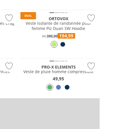
Durable
DEAL
ORTOVOX
es Crag
Veste isolante de randonnée pour
femme Piz Duan SW Hoodie
194,99
300,00
PPC
Résistant à l'eau
PRO-X ELEMENTS
emmes
Veste de pluie homme compressible
49,95