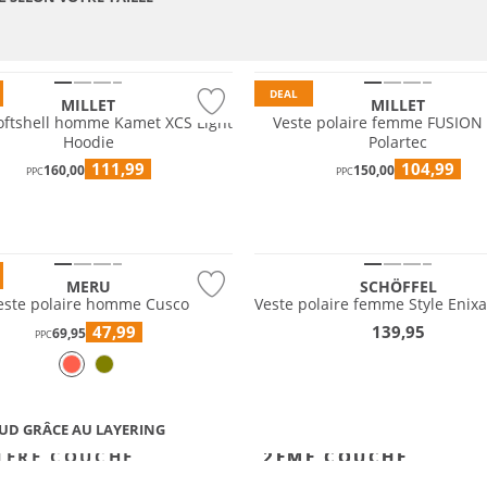
m
Premium
e
Durable
DEAL
MILLET
MILLET
oftshell homme Kamet XCS Light
Veste polaire femme FUSION
Hoodie
Polartec
111,99
104,99
160,00
150,00
NOUVEAU
PPC
PPC
Grandes tailles
 tailles
Durable
MERU
SCHÖFFEL
este polaire homme Cusco
Veste polaire femme Style Enix
47,99
139,95
69,95
PPC
UD GRÂCE AU LAYERING
1ÈRE COUCHE
2ÈME COUCHE
2ÈME COUCHE