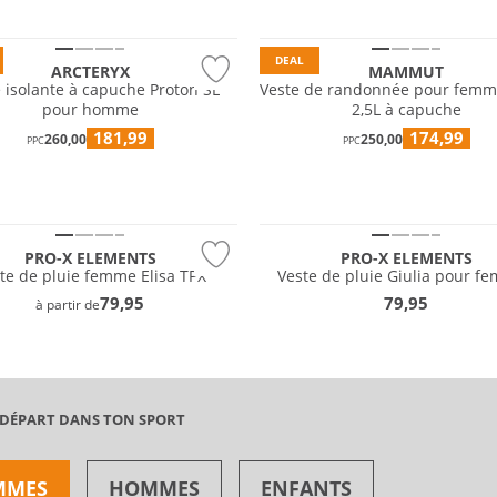
e
Durable
DEAL
ARCTERYX
MAMMUT
 isolante à capuche Proton SL
Veste de randonnée pour femm
pour homme
2,5L à capuche
181,99
174,99
260,00
250,00
PPC
PPC
Résistant à l'eau
PRO-X ELEMENTS
PRO-X ELEMENTS
te de pluie femme Elisa TPX
Veste de pluie Giulia pour f
79,95
79,95
à partir de
 DÉPART DANS TON SPORT
MMES
HOMMES
ENFANTS