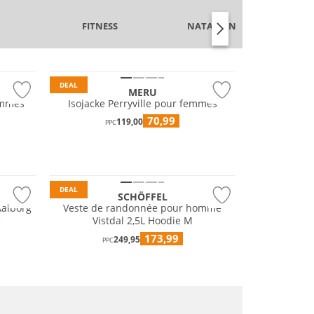
FITNESS
NATATION & PLAGE
Prix & Valeur
Durable
DEAL
MERU
emmes
Isojacke Perryville pour femmes
70,99
119,00
Résistant à l'eau
PPC
Grandes tailles
Durable
DEAL
SCHÖFFEL
Aalborg
Veste de randonnée pour homme
e
Vistdal 2,5L Hoodie M
173,99
249,95
PPC