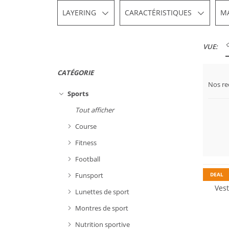
LAYERING
CARACTÉRISTIQUES
M
VUE:
CATÉGORIE
Nos r
Sports
Tout afficher
Course
Fitness
Durabl
Football
DEAL
Funsport
Ves
Lunettes de sport
Montres de sport
Nutrition sportive