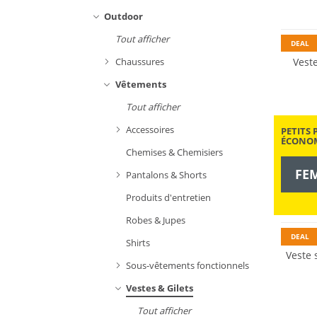
Durabl
Outdoor
Tout afficher
DEAL
Vest
Chaussures
Vêtements
Tout afficher
Accessoires
PETITS 
ÉCONOM
Chemises & Chemisiers
FE
Pantalons & Shorts
Produits d'entretien
Durabl
Robes & Jupes
DEAL
Shirts
Veste 
Sous-vêtements fonctionnels
Vestes & Gilets
Tout afficher
Gigasaf