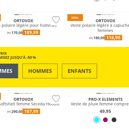
e
Durable
DEAL
ORTOVOX
ORTOVOX
e polaire légère pour hommes
Veste polaire légère à capuch
femmes
109,99
170,00
PPC
116,99
180,00
PPC
PRIX
ISEZ JUSQU'À -50 %
MMES
HOMMES
ENFANTS
OUTDOOR
NATATION & PLAGE
e
Résistant à l'eau
ORTOVOX
PRO-X ELEMENTS
softshell femme Seceda Hoodie
Veste de pluie femme compre
187,99
49,95
290,00
PPC
e