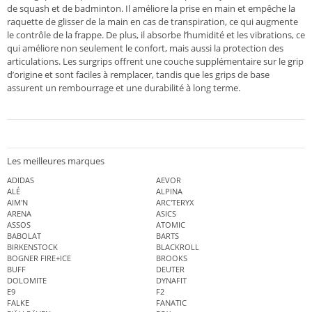
de squash et de badminton. Il améliore la prise en main et empêche la
raquette de glisser de la main en cas de transpiration, ce qui augmente
le contrôle de la frappe. De plus, il absorbe l’humidité et les vibrations, ce
qui améliore non seulement le confort, mais aussi la protection des
articulations. Les surgrips offrent une couche supplémentaire sur le grip
d’origine et sont faciles à remplacer, tandis que les grips de base
assurent un rembourrage et une durabilité à long terme.
Les meilleures marques
ADIDAS
AEVOR
ALÉ
ALPINA
AIM'N
ARC'TERYX
ARENA
ASICS
ASSOS
ATOMIC
BABOLAT
BARTS
BIRKENSTOCK
BLACKROLL
BOGNER FIRE+ICE
BROOKS
BUFF
DEUTER
DOLOMITE
DYNAFIT
E9
F2
FALKE
FANATIC