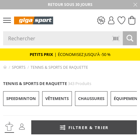
RETOUR SOUS 30 JOURS
PETITS PRIX
PETITS PRIX
|
ÉCONOMISEZ JUSQU'À -50 %
SPORTS
TENNIS & SPORTS DE RAQUETTE
TENNIS & SPORTS DE RAQUETTE
343 Produits
SPEEDMINTON
VÊTEMENTS
CHAUSSURES
ÉQUIPEMENT 
FILTRER & TRIER