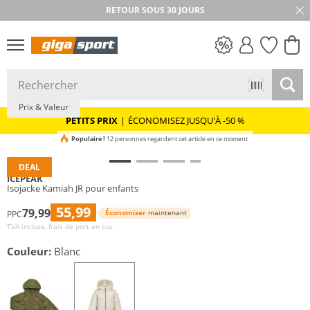
RETOUR SOUS 30 JOURS
PETITS PRIX
Prix & Valeur
PETITS PRIX
|
ÉCONOMISEZ JUSQU'À -50 %
Populaire !
12 personnes regardent cet article en ce moment
DEAL
ICEPEAK
Isojacke Kamiah JR pour enfants
55,99
79,99
Économiser
maintenant
PPC
TVA incluse, frais de port en sus
Couleur:
Blanc