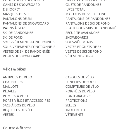
GANTS DE SNOWBOARD
GILETS DE RANDONNÉE
EISHOCKEY
JUPES TOTAL
MASQUES DE SKI
MAILLOTS DE SKI DE FOND
PANTALONS DE SKI
PANTALONS-DE-RANDONNEE
PANTALONS-DE-SNOWBOARD
PANTALONS DE SKI DE FOND
PATINS À GLACE
PEAUX POUR SKIS DE RANDONNÉE
SKI DE RANDONNÉE
SÉCURITÉ-AVALANCHE
SKI DE FOND
SNOWBOARDS
SOUS-VÊTEMENTS FONCTIONNELS
SOUS-VÊTEMENTS
SOUS-VÊTEMENTS FONCTIONNELS
VESTES ET GILETS DE SKI
VESTES DE SKI DE RANDONNÉE
VESTES DE SKI DE FOND
VESTES DE SNOWBOARD
VÊTEMENTS-DE-SKI
Vélos & bikes
ANTIVOLS DE VÉLO
CASQUES DE VÉLO
CHAUSSURES
LUNETTES DE SOLEIL
MAILLOTS
COMPTEURS DE VÉLO
PÉDALES
POIGNÉES DE VÉLO
POMPES À VÉLO
PORTE-BAGAGES
PORTE-VÉLOS ET ACCESSOIRES
PROTECTIONS
SACS À DOS DE VÉLO
SELLES
BÉQUILLES DE VÉLO
TROTTINETTE
VESTES
VÊTEMENTS
Course & fitness