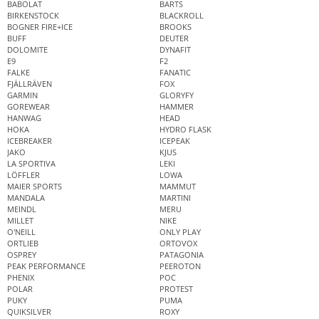
BABOLAT
BARTS
BIRKENSTOCK
BLACKROLL
BOGNER FIRE+ICE
BROOKS
BUFF
DEUTER
DOLOMITE
DYNAFIT
E9
F2
FALKE
FANATIC
FJÄLLRÄVEN
FOX
GARMIN
GLORYFY
GOREWEAR
HAMMER
HANWAG
HEAD
HOKA
HYDRO FLASK
ICEBREAKER
ICEPEAK
JAKO
KJUS
LA SPORTIVA
LEKI
LÖFFLER
LOWA
MAIER SPORTS
MAMMUT
MANDALA
MARTINI
MEINDL
MERU
MILLET
NIKE
O'NEILL
ONLY PLAY
ORTLIEB
ORTOVOX
OSPREY
PATAGONIA
PEAK PERFORMANCE
PEEROTON
PHENIX
POC
POLAR
PROTEST
PUKY
PUMA
QUIKSILVER
ROXY