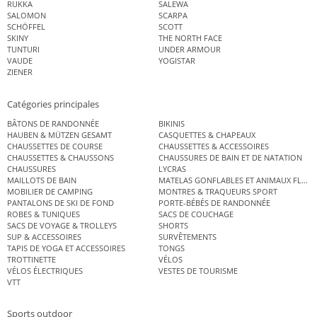
RUKKA
SALEWA
SALOMON
SCARPA
SCHÖFFEL
SCOTT
SKINY
THE NORTH FACE
TUNTURI
UNDER ARMOUR
VAUDE
YOGISTAR
ZIENER
Catégories principales
BÂTONS DE RANDONNÉE
BIKINIS
HAUBEN & MÜTZEN GESAMT
CASQUETTES & CHAPEAUX
CHAUSSETTES DE COURSE
CHAUSSETTES & ACCESSOIRES
CHAUSSETTES & CHAUSSONS
CHAUSSURES DE BAIN ET DE NATATION
CHAUSSURES
LYCRAS
MAILLOTS DE BAIN
MATELAS GONFLABLES ET ANIMAUX FLOT
MOBILIER DE CAMPING
MONTRES & TRAQUEURS SPORT
PANTALONS DE SKI DE FOND
PORTE-BÉBÉS DE RANDONNÉE
ROBES & TUNIQUES
SACS DE COUCHAGE
SACS DE VOYAGE & TROLLEYS
SHORTS
SUP & ACCESSOIRES
SURVÊTEMENTS
TAPIS DE YOGA ET ACCESSOIRES
TONGS
TROTTINETTE
VÉLOS
VÉLOS ÉLECTRIQUES
VESTES DE TOURISME
VTT
Sports outdoor