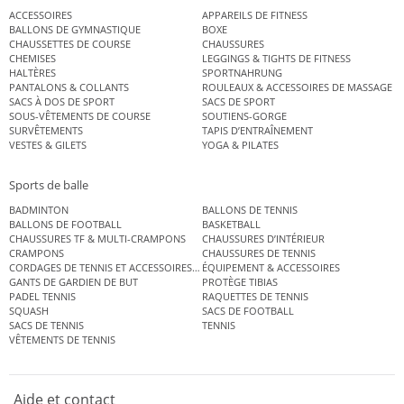
ACCESSOIRES
APPAREILS DE FITNESS
BALLONS DE GYMNASTIQUE
BOXE
CHAUSSETTES DE COURSE
CHAUSSURES
CHEMISES
LEGGINGS & TIGHTS DE FITNESS
HALTÈRES
SPORTNAHRUNG
PANTALONS & COLLANTS
ROULEAUX & ACCESSOIRES DE MASSAGE
SACS À DOS DE SPORT
SACS DE SPORT
SOUS-VÊTEMENTS DE COURSE
SOUTIENS-GORGE
SURVÊTEMENTS
TAPIS D’ENTRAÎNEMENT
VESTES & GILETS
YOGA & PILATES
Sports de balle
BADMINTON
BALLONS DE TENNIS
BALLONS DE FOOTBALL
BASKETBALL
CHAUSSURES TF & MULTI-CRAMPONS
CHAUSSURES D’INTÉRIEUR
CRAMPONS
CHAUSSURES DE TENNIS
CORDAGES DE TENNIS ET ACCESSOIRES DE TENNIS
ÉQUIPEMENT & ACCESSOIRES
GANTS DE GARDIEN DE BUT
PROTÈGE TIBIAS
PADEL TENNIS
RAQUETTES DE TENNIS
SQUASH
SACS DE FOOTBALL
SACS DE TENNIS
TENNIS
VÊTEMENTS DE TENNIS
Aide et contact