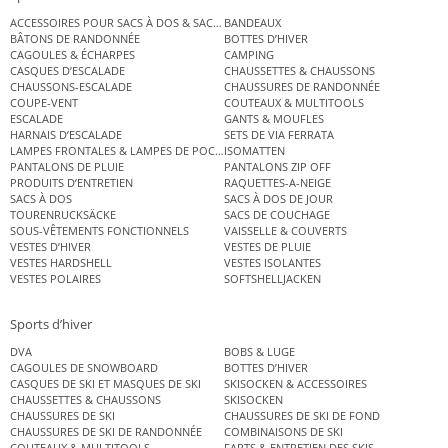
ACCESSOIRES POUR SACS À DOS & SACS ÉTANCHES
BANDEAUX
BÂTONS DE RANDONNÉE
BOTTES D’HIVER
CAGOULES & ÉCHARPES
CAMPING
CASQUES D’ESCALADE
CHAUSSETTES & CHAUSSONS
CHAUSSONS-ESCALADE
CHAUSSURES DE RANDONNÉE
COUPE-VENT
COUTEAUX & MULTITOOLS
ESCALADE
GANTS & MOUFLES
HARNAIS D’ESCALADE
SETS DE VIA FERRATA
LAMPES FRONTALES & LAMPES DE POCHE
ISOMATTEN
PANTALONS DE PLUIE
PANTALONS ZIP OFF
PRODUITS D’ENTRETIEN
RAQUETTES-A-NEIGE
SACS À DOS
SACS À DOS DE JOUR
TOURENRUCKSÄCKE
SACS DE COUCHAGE
SOUS-VÊTEMENTS FONCTIONNELS
VAISSELLE & COUVERTS
VESTES D’HIVER
VESTES DE PLUIE
VESTES HARDSHELL
VESTES ISOLANTES
VESTES POLAIRES
SOFTSHELLJACKEN
Sports d’hiver
DVA
BOBS & LUGE
CAGOULES DE SNOWBOARD
BOTTES D’HIVER
CASQUES DE SKI ET MASQUES DE SKI
SKISOCKEN & ACCESSOIRES
CHAUSSETTES & CHAUSSONS
SKISOCKEN
CHAUSSURES DE SKI
CHAUSSURES DE SKI DE FOND
CHAUSSURES DE SKI DE RANDONNÉE
COMBINAISONS DE SKI
COUTEAUX & MULTITOOLS
FARTS & ENTRETIEN DES SKIS