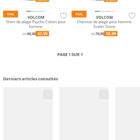
DEAL
DEAL
VOLCOM
VOLCOM
Short de plage Psyche Cotton pour
Chemise de plage pour homme
homme
Scaler Stone
47,99
55,99
60,00
70,00
PPC
PPC
PAGE 1 SUR 1
Derniers articles consultés