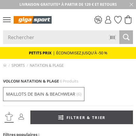
LIVRAISON GRATUITE* À PARTIR DE 129 € ET RETOURS
RETOUR SOUS 30 JOURS
PETITS PRIX
PETITS PRIX
|
ÉCONOMISEZ JUSQU'À -50 %
SPORTS
NATATION & PLAGE
VOLCOM NATATION & PLAGE
6 Produits
MAILLOTS DE BAIN & BEACHWEAR
(6)
FILTRER & TRIER
Filtres populaires :