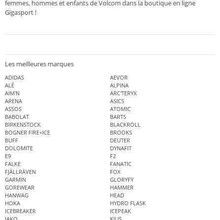
femmes, hommes et enfants de Volcom dans la boutique en ligne
Gigasport !
Les meilleures marques
ADIDAS
AEVOR
ALÉ
ALPINA
AIM'N
ARC'TERYX
ARENA
ASICS
ASSOS
ATOMIC
BABOLAT
BARTS
BIRKENSTOCK
BLACKROLL
BOGNER FIRE+ICE
BROOKS
BUFF
DEUTER
DOLOMITE
DYNAFIT
E9
F2
FALKE
FANATIC
FJÄLLRÄVEN
FOX
GARMIN
GLORYFY
GOREWEAR
HAMMER
HANWAG
HEAD
HOKA
HYDRO FLASK
ICEBREAKER
ICEPEAK
JAKO
KJUS