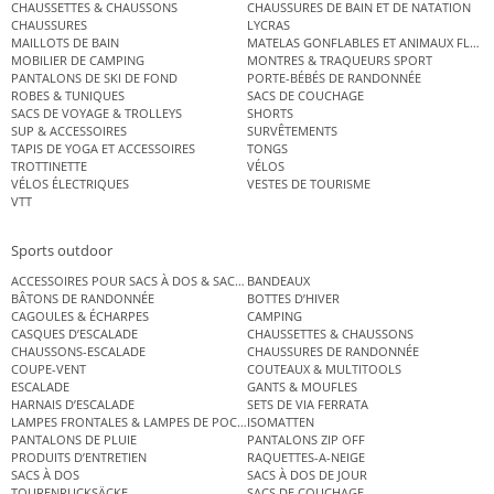
CHAUSSETTES & CHAUSSONS
CHAUSSURES DE BAIN ET DE NATATION
CHAUSSURES
LYCRAS
MAILLOTS DE BAIN
MATELAS GONFLABLES ET ANIMAUX FLOT
MOBILIER DE CAMPING
MONTRES & TRAQUEURS SPORT
PANTALONS DE SKI DE FOND
PORTE-BÉBÉS DE RANDONNÉE
ROBES & TUNIQUES
SACS DE COUCHAGE
SACS DE VOYAGE & TROLLEYS
SHORTS
SUP & ACCESSOIRES
SURVÊTEMENTS
TAPIS DE YOGA ET ACCESSOIRES
TONGS
TROTTINETTE
VÉLOS
VÉLOS ÉLECTRIQUES
VESTES DE TOURISME
VTT
Sports outdoor
ACCESSOIRES POUR SACS À DOS & SACS ÉTANCHES
BANDEAUX
BÂTONS DE RANDONNÉE
BOTTES D’HIVER
CAGOULES & ÉCHARPES
CAMPING
CASQUES D’ESCALADE
CHAUSSETTES & CHAUSSONS
CHAUSSONS-ESCALADE
CHAUSSURES DE RANDONNÉE
COUPE-VENT
COUTEAUX & MULTITOOLS
ESCALADE
GANTS & MOUFLES
HARNAIS D’ESCALADE
SETS DE VIA FERRATA
LAMPES FRONTALES & LAMPES DE POCHE
ISOMATTEN
PANTALONS DE PLUIE
PANTALONS ZIP OFF
PRODUITS D’ENTRETIEN
RAQUETTES-A-NEIGE
SACS À DOS
SACS À DOS DE JOUR
TOURENRUCKSÄCKE
SACS DE COUCHAGE