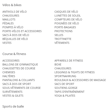
Vélos & bikes
ANTIVOLS DE VÉLO
CASQUES DE VÉLO
CHAUSSURES
LUNETTES DE SOLEIL
MAILLOTS
COMPTEURS DE VÉLO
PÉDALES
POIGNÉES DE VÉLO
POMPES À VÉLO
PORTE-BAGAGES
PORTE-VÉLOS ET ACCESSOIRES
PROTECTIONS
SACS À DOS DE VÉLO
SELLES
BÉQUILLES DE VÉLO
TROTTINETTE
VESTES
VÊTEMENTS
Course & fitness
ACCESSOIRES
APPAREILS DE FITNESS
BALLONS DE GYMNASTIQUE
BOXE
CHAUSSETTES DE COURSE
CHAUSSURES
CHEMISES
LEGGINGS & TIGHTS DE FITNESS
HALTÈRES
SPORTNAHRUNG
PANTALONS & COLLANTS
ROULEAUX & ACCESSOIRES DE MASSAGE
SACS À DOS DE SPORT
SACS DE SPORT
SOUS-VÊTEMENTS DE COURSE
SOUTIENS-GORGE
SURVÊTEMENTS
TAPIS D’ENTRAÎNEMENT
VESTES & GILETS
YOGA & PILATES
Sports de balle