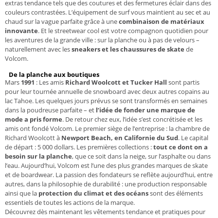
extras tendance tels que des coutures et des fermetures éclair dans des
couleurs contrastées. L’équipement de surf vous maintient au sec et au
chaud sur la vague parfaite grâce à une
combinaison de matériaux
innovante
. Et le streetwear cool est votre compagnon quotidien pour
les aventures de la grande ville : sur la planche ou à pas de velours –
naturellement avec les
sneakers et les chaussures de skate
de
Volcom.
De la planche aux boutiques
Mars
1991
: Les amis
Richard Woolcott et Tucker Hall
sont partis
pour leur tournée annuelle de snowboard avec deux autres copains au
lac Tahoe. Les quelques jours prévus se sont transformés en semaines
dans la poudreuse parfaite – et
l’idée de fonder une marque de
mode a pris forme
. De retour chez eux, l’idée s’est concrétisée et les
amis ont fondé Volcom. Le premier siège de l’entreprise : la chambre de
Richard Woolcott à
Newport Beach, en Californie du Sud
. Le capital
de départ : 5 000 dollars. Les premières collections :
tout ce dont on a
besoin sur la planche
, que ce soit dans la neige, sur l’asphalte ou dans
l’eau. Aujourd’hui, Volcom est l’une des plus grandes marques de skate
et de boardwear. La passion des fondateurs se reflète aujourd’hui, entre
autres, dans la philosophie de durabilité : une production responsable
ainsi que la
protection du climat et des océans
sont des éléments
essentiels de toutes les actions de la marque.
Découvrez dès maintenant les vêtements tendance et pratiques pour