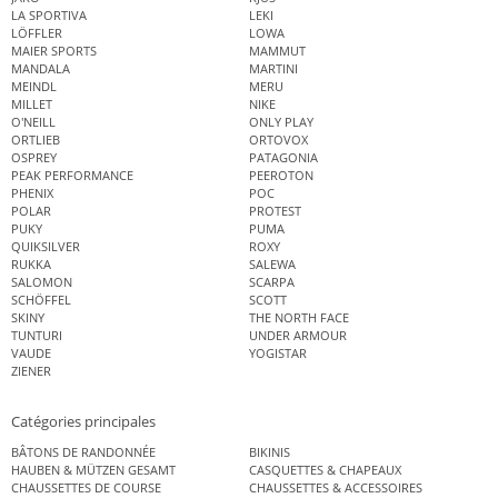
LA SPORTIVA
LEKI
LÖFFLER
LOWA
MAIER SPORTS
MAMMUT
MANDALA
MARTINI
MEINDL
MERU
MILLET
NIKE
O'NEILL
ONLY PLAY
ORTLIEB
ORTOVOX
OSPREY
PATAGONIA
PEAK PERFORMANCE
PEEROTON
PHENIX
POC
POLAR
PROTEST
PUKY
PUMA
QUIKSILVER
ROXY
RUKKA
SALEWA
SALOMON
SCARPA
SCHÖFFEL
SCOTT
SKINY
THE NORTH FACE
TUNTURI
UNDER ARMOUR
VAUDE
YOGISTAR
ZIENER
Catégories principales
BÂTONS DE RANDONNÉE
BIKINIS
HAUBEN & MÜTZEN GESAMT
CASQUETTES & CHAPEAUX
CHAUSSETTES DE COURSE
CHAUSSETTES & ACCESSOIRES