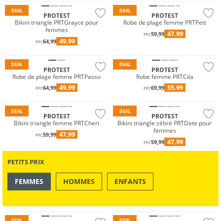
DEAL
DEAL
PROTEST
PROTEST
Bikini triangle PRTGrayce pour
Robe de plage femme PRTPett
femmes
47,99
59,99
PPC
49,99
64,99
PPC
DEAL
DEAL
PROTEST
PROTEST
Robe de plage femme PRTPasso
Robe femme PRTCila
49,99
55,99
64,99
69,99
PPC
PPC
DEAL
DEAL
PROTEST
PROTEST
Bikini triangle femme PRTCheri
Bikini triangle zébré PRTDate pour
femmes
47,99
59,99
PPC
47,99
59,99
PPC
PETITS PRIX
FEMMES
HOMMES
ENFANTS
OUTDOOR
NATATION & PLAGE
DEAL
DEAL