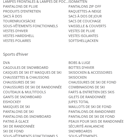
LAMPES FRONTALES & LAMPES DE POCHE
ISOMATTEN
PANTALONS DE PLUIE
PANTALONS ZIP OFF
PRODUITS D’ENTRETIEN
RAQUETTES-A-NEIGE
SACS À DOS
SACS À DOS DE JOUR
TOURENRUCKSÄCKE
SACS DE COUCHAGE
SOUS-VÊTEMENTS FONCTIONNELS
VAISSELLE & COUVERTS
VESTES D’HIVER
VESTES DE PLUIE
VESTES HARDSHELL
VESTES ISOLANTES
VESTES POLAIRES
SOFTSHELLJACKEN
Sports d’hiver
DVA
BOBS & LUGE
CAGOULES DE SNOWBOARD
BOTTES D’HIVER
CASQUES DE SKI ET MASQUES DE SKI
SKISOCKEN & ACCESSOIRES
CHAUSSETTES & CHAUSSONS
SKISOCKEN
CHAUSSURES DE SKI
CHAUSSURES DE SKI DE FOND
CHAUSSURES DE SKI DE RANDONNÉE
COMBINAISONS DE SKI
COUTEAUX & MULTITOOLS
FARTS & ENTRETIEN DES SKIS
GANTS DE SNOWBOARD
GILETS DE RANDONNÉE
EISHOCKEY
JUPES TOTAL
MASQUES DE SKI
MAILLOTS DE SKI DE FOND
PANTALONS DE SKI
PANTALONS-DE-RANDONNEE
PANTALONS-DE-SNOWBOARD
PANTALONS DE SKI DE FOND
PATINS À GLACE
PEAUX POUR SKIS DE RANDONNÉE
SKI DE RANDONNÉE
SÉCURITÉ-AVALANCHE
SKI DE FOND
SNOWBOARDS
SOUS-VÊTEMENTS FONCTIONNELS
SOUS-VÊTEMENTS