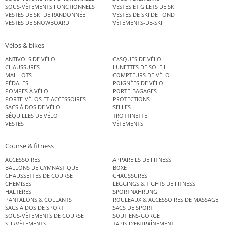
SOUS-VÊTEMENTS FONCTIONNELS
VESTES ET GILETS DE SKI
VESTES DE SKI DE RANDONNÉE
VESTES DE SKI DE FOND
VESTES DE SNOWBOARD
VÊTEMENTS-DE-SKI
Vélos & bikes
ANTIVOLS DE VÉLO
CASQUES DE VÉLO
CHAUSSURES
LUNETTES DE SOLEIL
MAILLOTS
COMPTEURS DE VÉLO
PÉDALES
POIGNÉES DE VÉLO
POMPES À VÉLO
PORTE-BAGAGES
PORTE-VÉLOS ET ACCESSOIRES
PROTECTIONS
SACS À DOS DE VÉLO
SELLES
BÉQUILLES DE VÉLO
TROTTINETTE
VESTES
VÊTEMENTS
Course & fitness
ACCESSOIRES
APPAREILS DE FITNESS
BALLONS DE GYMNASTIQUE
BOXE
CHAUSSETTES DE COURSE
CHAUSSURES
CHEMISES
LEGGINGS & TIGHTS DE FITNESS
HALTÈRES
SPORTNAHRUNG
PANTALONS & COLLANTS
ROULEAUX & ACCESSOIRES DE MASSAGE
SACS À DOS DE SPORT
SACS DE SPORT
SOUS-VÊTEMENTS DE COURSE
SOUTIENS-GORGE
SURVÊTEMENTS
TAPIS D’ENTRAÎNEMENT