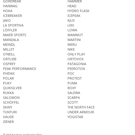
GOREWEAR
HAMMER
HANWAG
HEAD
HOKA
HYDRO FLASK
ICEBREAKER
ICEPEAK
JAKO
KJUS
LA SPORTIVA
LEKI
LÖFFLER
LOWA
MAIER SPORTS
MAMMUT
MANDALA
MARTINI
MEINDL
MERU
MILLET
NIKE
O'NEILL
ONLY PLAY
ORTLIEB
ORTOVOX
OSPREY
PATAGONIA
PEAK PERFORMANCE
PEEROTON
PHENIX
POC
POLAR
PROTEST
PUKY
PUMA
QUIKSILVER
ROXY
RUKKA
SALEWA
SALOMON
SCARPA
SCHÖFFEL
SCOTT
SKINY
THE NORTH FACE
TUNTURI
UNDER ARMOUR
VAUDE
YOGISTAR
ZIENER