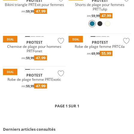
PROTEST
PROTEST
Bikini triangle PRTExit pour femmes
Shorts de plage pour femmes
PRTTulip
47,99
59,99
PPC
47,99
59,99
PPC
DEAL
DEAL
PROTEST
PROTEST
Chemise de plage pour hommes
Robe de plage femme PRTCila
PRTFonet
55,99
69,99
PPC
47,99
59,99
PPC
DEAL
PROTEST
Robe de plage femme PRTExotic
47,99
59,99
PPC
PAGE 1 SUR 1
Derniers articles consultés