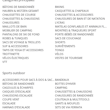
Catégories principales
BÂTONS DE RANDONNÉE
BIKINIS
HAUBEN & MÜTZEN GESAMT
CASQUETTES & CHAPEAUX
CHAUSSETTES DE COURSE
CHAUSSETTES & ACCESSOIRES
CHAUSSETTES & CHAUSSONS
CHAUSSURES DE BAIN ET DE NATATION
CHAUSSURES
LYCRAS
MAILLOTS DE BAIN
MATELAS GONFLABLES ET ANIMAUX FLOT
MOBILIER DE CAMPING
MONTRES & TRAQUEURS SPORT
PANTALONS DE SKI DE FOND
PORTE-BÉBÉS DE RANDONNÉE
ROBES & TUNIQUES
SACS DE COUCHAGE
SACS DE VOYAGE & TROLLEYS
SHORTS
SUP & ACCESSOIRES
SURVÊTEMENTS
TAPIS DE YOGA ET ACCESSOIRES
TONGS
TROTTINETTE
VÉLOS
VÉLOS ÉLECTRIQUES
VESTES DE TOURISME
VTT
Sports outdoor
ACCESSOIRES POUR SACS À DOS & SACS ÉTANCHES
BANDEAUX
BÂTONS DE RANDONNÉE
BOTTES D’HIVER
CAGOULES & ÉCHARPES
CAMPING
CASQUES D’ESCALADE
CHAUSSETTES & CHAUSSONS
CHAUSSONS-ESCALADE
CHAUSSURES DE RANDONNÉE
COUPE-VENT
COUTEAUX & MULTITOOLS
ESCALADE
GANTS & MOUFLES
HARNAIS D’ESCALADE
SETS DE VIA FERRATA