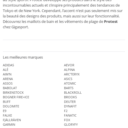
incontournables actuels et s’inspire principalement des tendances de
Tokyo et de New York. Cependant, l’accent n’est pas seulement mis sur
la beauté des designs des produits, mais aussi sur leur fonctionnalité.
Découvrez les maillots de bain et les vêtements de plage de
Protest
chez Gigasport.
Les meilleures marques
ADIDAS
AEVOR
ALÉ
ALPINA
AIM'N
ARC'TERYX
ARENA
ASICS
ASSOS
ATOMIC
BABOLAT
BARTS
BIRKENSTOCK
BLACKROLL
BOGNER FIRE+ICE
BROOKS
BUFF
DEUTER
DOLOMITE
DYNAFIT
E9
F2
FALKE
FANATIC
FJÄLLRÄVEN
FOX
GARMIN
GLORYFY