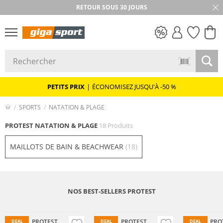
RETOUR SOUS 30 JOURS
PETITS PRIX
PETITS PRIX
|
ÉCONOMISEZ JUSQU'À -50 %
SPORTS
NATATION & PLAGE
PROTEST NATATION & PLAGE
18 Produits
MAILLOTS DE BAIN & BEACHWEAR
(18)
NOS BEST-SELLERS PROTEST
PROTEST
PROTEST
PRO
DEAL
DEAL
DEAL