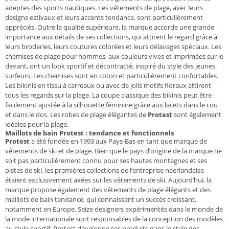
adeptes des sports nautiques. Les vêtements de plage, avec leurs
designs estivaux et leurs accents tendance, sont particulièrement
appréciés. Outre la qualité supérieure, la marque accorde une grande
importance aux détails de ses collections, qui attirent le regard grâce à
leurs broderies, leurs coutures colorées et leurs délavages spéciaux. Les
chemises de plage pour hommes, aux couleurs vives et imprimées sur le
devant, ont un look sportif et décontracté, inspiré du style des jeunes
surfeurs. Les chemises sont en coton et particulièrement confortables.
Les bikinis en tissu à carreaux ou avec de jolis motifs floraux attirent
tous les regards sur la plage. La coupe classique des bikinis peut être
facilement ajustée à la silhouette féminine grâce aux lacets dans le cou
et dans le dos. Les robes de plage élégantes de
Protest
sont également
idéales pour la plage.
Maillots de bain Protest : tendance et fonctionnels
Protest
a été fondée en 1993 aux Pays-Bas en tant que marque de
vêtements de ski et de plage. Bien que le pays d’origine de la marque ne
soit pas particulièrement connu pour ses hautes montagnes et ses
pistes de ski, les premières collections de l’entreprise néerlandaise
étaient exclusivement axées sur les vêtements de ski. Aujourd’hui, la
marque propose également des vêtements de plage élégants et des
maillots de bain tendance, qui connaissent un succès croissant,
notamment en Europe. Seize designers expérimentés dans le monde de
la mode internationale sont responsables de la conception des modèles
au style sportif. Protest développe ses produits dans le style des