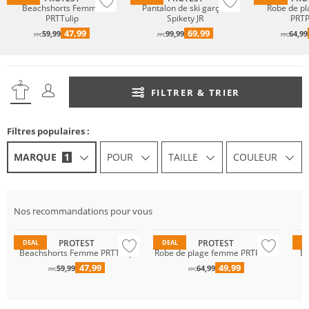
Beachshorts Femme
Pantalon de ski garçon
Robe de p
PRTTulip
Spikety JR
PRTP
47,99
69,99
59,99
99,99
64,99
PPC
PPC
PPC
FILTRER & TRIER
Filtres populaires :
MARQUE
1
POUR
TAILLE
COULEUR
Nos recommandations pour vous
PROTEST
PROTEST
DEAL
DEAL
D
Beachshorts Femme PRTTulip
Robe de plage femme PRTPasso
Bi
47,99
49,99
59,99
64,99
PPC
PPC