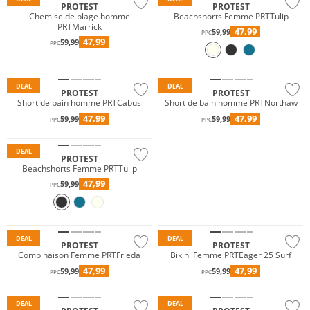
PROTEST
PROTEST
Chemise de plage homme
Beachshorts Femme PRTTulip
PRTMarrick
47,99
59,99
PPC
47,99
59,99
PPC
DEAL
DEAL
PROTEST
PROTEST
Short de bain homme PRTCabus
Short de bain homme PRTNorthaw
47,99
47,99
59,99
59,99
PPC
PPC
DEAL
PROTEST
Beachshorts Femme PRTTulip
47,99
59,99
PPC
DEAL
DEAL
PROTEST
PROTEST
Combinaison Femme PRTFrieda
Bikini Femme PRTEager 25 Surf
47,99
47,99
59,99
59,99
PPC
PPC
DEAL
DEAL