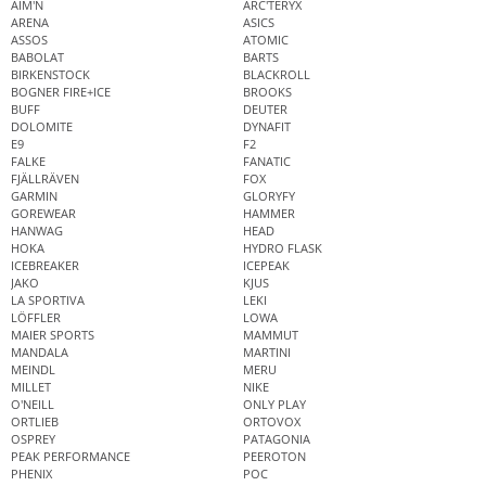
AIM'N
ARC'TERYX
ARENA
ASICS
ASSOS
ATOMIC
BABOLAT
BARTS
BIRKENSTOCK
BLACKROLL
BOGNER FIRE+ICE
BROOKS
BUFF
DEUTER
DOLOMITE
DYNAFIT
E9
F2
FALKE
FANATIC
FJÄLLRÄVEN
FOX
GARMIN
GLORYFY
GOREWEAR
HAMMER
HANWAG
HEAD
HOKA
HYDRO FLASK
ICEBREAKER
ICEPEAK
JAKO
KJUS
LA SPORTIVA
LEKI
LÖFFLER
LOWA
MAIER SPORTS
MAMMUT
MANDALA
MARTINI
MEINDL
MERU
MILLET
NIKE
O'NEILL
ONLY PLAY
ORTLIEB
ORTOVOX
OSPREY
PATAGONIA
PEAK PERFORMANCE
PEEROTON
PHENIX
POC