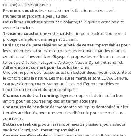
couche) a fait ses preuves :
Première couche
: les sous-vêtements fonctionnels évacuent
l’humidité et gardent la peau au sec.
Deuxième couche
: une couche isolante, telle qu’une veste polaire,
assure la chaleur.
Troisième couche
: une veste hardshell imperméable et coupe-vent
protège de la pluie, de la neige et du vent.
Qu’il s’agisse de vestes légères pour l’été, de vestes imperméables pour
les randonnées automnales ou de vestes en duvet chaudes pour les
aventures alpines en hiver, Gigasport propose les meilleures marques
telles que Ortovox, Patagonia, Arcteryx, Vaude, Dynafit et Schöffel.
Adhérence et confort pour tous les terrains
Une bonne paire de chaussures est un facteur décisif pour la sécurité et
le confort dans la nature. Les meilleures marques sont LOWA, Salewa,
Scarpa, Salomon, ON et Mammut. Il existe différents modèles en
fonction du terrain et du sport pratiqué :
Chaussures de trail running
: légères, souples et dotées d’un bon
amorti pour les courses rapides en terrain accidenté.
Chaussures de randonnée
: montantes pour plus de stabilité sur les
terrains accidentés, avec une semelle adhérente pour une meilleure
adhérence.
Bottes de trekking
: pour les randonnées de plusieurs jours avec un
sac à dos lourd, robustes et imperméables.
Chaussures d’escalade
: ajustées, avec une semelle adhérente pour