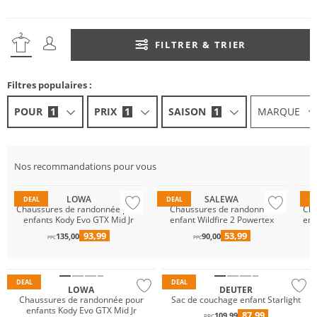
FILTRER & TRIER
Filtres populaires :
POUR
1
PRIX
1
SAISON
1
MARQUE
GORE-TEX
Durable
GO
Nos recommandations pour vous
Résistant à l'eau
Résistant à l'eau
Ré
LOWA
SALEWA
DEAL
DEAL
D
Chaussures de randonnée pour
Chaussures de randonnée
Cha
enfants Kody Evo GTX Mid Jr
enfant Wildfire 2 Powertex
enf
93,99
53,99
135,00
90,00
Résistant à l'eau
PPC
PPC
GORE-TEX
Durable
DEAL
DEAL
LOWA
DEUTER
Chaussures de randonnée pour
Sac de couchage enfant Starlight
enfants Kody Evo GTX Mid Jr
87,99
109,99
PPC