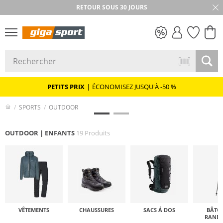
RETOUR SOUS 30 JOURS
PETITS PRIX
PETITS PRIX
|
ÉCONOMISEZ JUSQU'À -50 %
SPORTS
OUTDOOR
OUTDOOR | ENFANTS
19 Produits
VÊTEMENTS
CHAUSSURES
SACS Á DOS
BÂTO
RAND