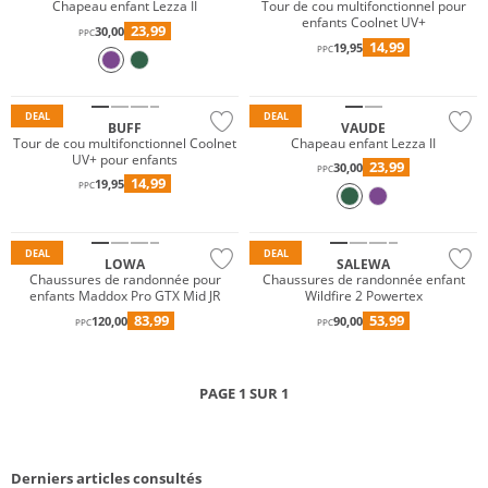
Chapeau enfant Lezza II
Tour de cou multifonctionnel pour
enfants Coolnet UV+
23,99
30,00
PPC
14,99
19,95
PPC
Durable
Durable
DEAL
DEAL
BUFF
VAUDE
Tour de cou multifonctionnel Coolnet
Chapeau enfant Lezza II
UV+ pour enfants
23,99
30,00
PPC
14,99
19,95
Résistant à l'eau
Résistant à l'eau
PPC
GORE-TEX
Durable
DEAL
DEAL
LOWA
SALEWA
Chaussures de randonnée pour
Chaussures de randonnée enfant
enfants Maddox Pro GTX Mid JR
Wildfire 2 Powertex
83,99
53,99
120,00
90,00
PPC
PPC
PAGE 1 SUR 1
Derniers articles consultés