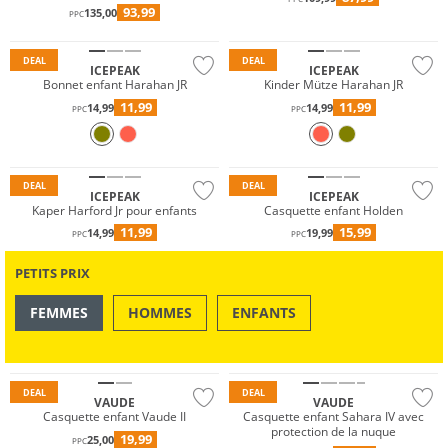
93,99
135,00
PPC
DEAL
DEAL
ICEPEAK
ICEPEAK
Bonnet enfant Harahan JR
Kinder Mütze Harahan JR
11,99
11,99
14,99
14,99
PPC
PPC
DEAL
DEAL
ICEPEAK
ICEPEAK
Kaper Harford Jr pour enfants
Casquette enfant Holden
11,99
15,99
14,99
19,99
PPC
PPC
PETITS PRIX
FEMMES
HOMMES
ENFANTS
OUTDOOR
NATATION & PLAGE
Durable
DEAL
DEAL
VAUDE
VAUDE
Casquette enfant Vaude II
Casquette enfant Sahara IV avec
protection de la nuque
19,99
25,00
PPC