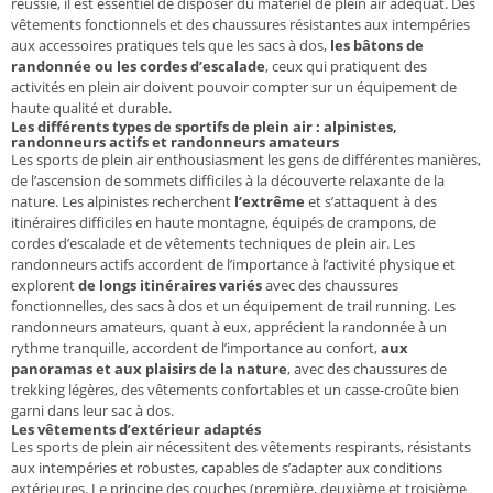
réussie, il est essentiel de disposer du matériel de plein air adéquat. Des
vêtements fonctionnels et des chaussures résistantes aux intempéries
aux accessoires pratiques tels que les sacs à dos,
les bâtons de
randonnée ou les cordes d’escalade
, ceux qui pratiquent des
activités en plein air doivent pouvoir compter sur un équipement de
haute qualité et durable.
Les différents types de sportifs de plein air : alpinistes,
randonneurs actifs et randonneurs amateurs
Les sports de plein air enthousiasment les gens de différentes manières,
de l’ascension de sommets difficiles à la découverte relaxante de la
nature. Les alpinistes recherchent
l’extrême
et s’attaquent à des
itinéraires difficiles en haute montagne, équipés de crampons, de
cordes d’escalade et de vêtements techniques de plein air. Les
randonneurs actifs accordent de l’importance à l’activité physique et
explorent
de longs itinéraires variés
avec des chaussures
fonctionnelles, des sacs à dos et un équipement de trail running. Les
randonneurs amateurs, quant à eux, apprécient la randonnée à un
rythme tranquille, accordent de l’importance au confort,
aux
panoramas et aux plaisirs de la nature
, avec des chaussures de
trekking légères, des vêtements confortables et un casse-croûte bien
garni dans leur sac à dos.
Les vêtements d’extérieur adaptés
Les sports de plein air nécessitent des vêtements respirants, résistants
aux intempéries et robustes, capables de s’adapter aux conditions
extérieures. Le principe des couches (première, deuxième et troisième