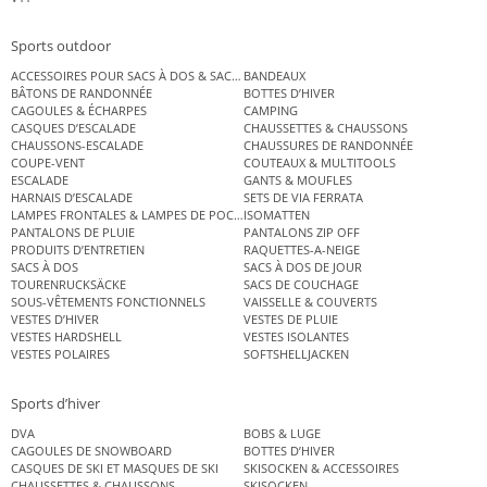
Sports outdoor
ACCESSOIRES POUR SACS À DOS & SACS ÉTANCHES
BANDEAUX
BÂTONS DE RANDONNÉE
BOTTES D’HIVER
CAGOULES & ÉCHARPES
CAMPING
CASQUES D’ESCALADE
CHAUSSETTES & CHAUSSONS
CHAUSSONS-ESCALADE
CHAUSSURES DE RANDONNÉE
COUPE-VENT
COUTEAUX & MULTITOOLS
ESCALADE
GANTS & MOUFLES
HARNAIS D’ESCALADE
SETS DE VIA FERRATA
LAMPES FRONTALES & LAMPES DE POCHE
ISOMATTEN
PANTALONS DE PLUIE
PANTALONS ZIP OFF
PRODUITS D’ENTRETIEN
RAQUETTES-A-NEIGE
SACS À DOS
SACS À DOS DE JOUR
TOURENRUCKSÄCKE
SACS DE COUCHAGE
SOUS-VÊTEMENTS FONCTIONNELS
VAISSELLE & COUVERTS
VESTES D’HIVER
VESTES DE PLUIE
VESTES HARDSHELL
VESTES ISOLANTES
VESTES POLAIRES
SOFTSHELLJACKEN
Sports d’hiver
DVA
BOBS & LUGE
CAGOULES DE SNOWBOARD
BOTTES D’HIVER
CASQUES DE SKI ET MASQUES DE SKI
SKISOCKEN & ACCESSOIRES
CHAUSSETTES & CHAUSSONS
SKISOCKEN