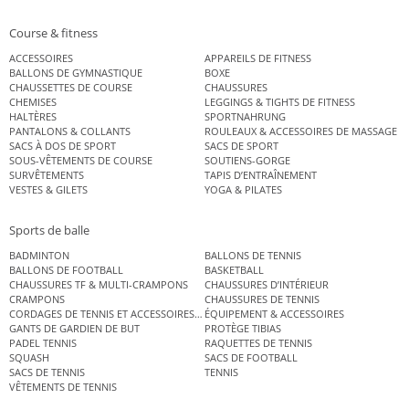
Course & fitness
ACCESSOIRES
APPAREILS DE FITNESS
BALLONS DE GYMNASTIQUE
BOXE
CHAUSSETTES DE COURSE
CHAUSSURES
CHEMISES
LEGGINGS & TIGHTS DE FITNESS
HALTÈRES
SPORTNAHRUNG
PANTALONS & COLLANTS
ROULEAUX & ACCESSOIRES DE MASSAGE
SACS À DOS DE SPORT
SACS DE SPORT
SOUS-VÊTEMENTS DE COURSE
SOUTIENS-GORGE
SURVÊTEMENTS
TAPIS D’ENTRAÎNEMENT
VESTES & GILETS
YOGA & PILATES
Sports de balle
BADMINTON
BALLONS DE TENNIS
BALLONS DE FOOTBALL
BASKETBALL
CHAUSSURES TF & MULTI-CRAMPONS
CHAUSSURES D’INTÉRIEUR
CRAMPONS
CHAUSSURES DE TENNIS
CORDAGES DE TENNIS ET ACCESSOIRES DE TENNIS
ÉQUIPEMENT & ACCESSOIRES
GANTS DE GARDIEN DE BUT
PROTÈGE TIBIAS
PADEL TENNIS
RAQUETTES DE TENNIS
SQUASH
SACS DE FOOTBALL
SACS DE TENNIS
TENNIS
VÊTEMENTS DE TENNIS