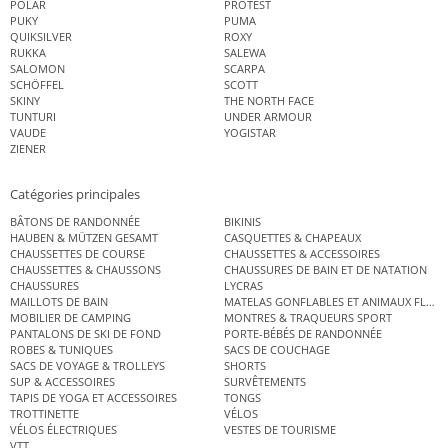
POLAR
PROTEST
PUKY
PUMA
QUIKSILVER
ROXY
RUKKA
SALEWA
SALOMON
SCARPA
SCHÖFFEL
SCOTT
SKINY
THE NORTH FACE
TUNTURI
UNDER ARMOUR
VAUDE
YOGISTAR
ZIENER
Catégories principales
BÂTONS DE RANDONNÉE
BIKINIS
HAUBEN & MÜTZEN GESAMT
CASQUETTES & CHAPEAUX
CHAUSSETTES DE COURSE
CHAUSSETTES & ACCESSOIRES
CHAUSSETTES & CHAUSSONS
CHAUSSURES DE BAIN ET DE NATATION
CHAUSSURES
LYCRAS
MAILLOTS DE BAIN
MATELAS GONFLABLES ET ANIMAUX FLOT
MOBILIER DE CAMPING
MONTRES & TRAQUEURS SPORT
PANTALONS DE SKI DE FOND
PORTE-BÉBÉS DE RANDONNÉE
ROBES & TUNIQUES
SACS DE COUCHAGE
SACS DE VOYAGE & TROLLEYS
SHORTS
SUP & ACCESSOIRES
SURVÊTEMENTS
TAPIS DE YOGA ET ACCESSOIRES
TONGS
TROTTINETTE
VÉLOS
VÉLOS ÉLECTRIQUES
VESTES DE TOURISME
VTT