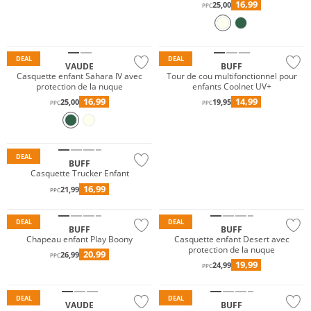
16,99
25,00
PPC
Durable
Durable
DEAL
DEAL
VAUDE
BUFF
Casquette enfant Sahara IV avec
Tour de cou multifonctionnel pour
protection de la nuque
enfants Coolnet UV+
16,99
14,99
25,00
19,95
PPC
PPC
Durable
DEAL
BUFF
Casquette Trucker Enfant
16,99
21,99
PPC
Durable
DEAL
DEAL
BUFF
BUFF
Chapeau enfant Play Boony
Casquette enfant Desert avec
protection de la nuque
20,99
26,99
PPC
19,99
24,99
PPC
Durable
Durable
DEAL
DEAL
VAUDE
BUFF