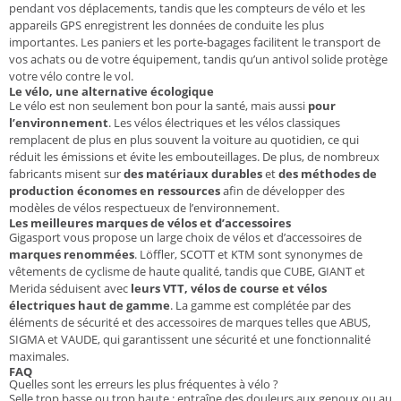
pendant vos déplacements, tandis que les compteurs de vélo et les
appareils GPS enregistrent les données de conduite les plus
importantes. Les paniers et les porte-bagages facilitent le transport de
vos achats ou de votre équipement, tandis qu’un antivol solide protège
votre vélo contre le vol.
Le vélo, une alternative écologique
Le vélo est non seulement bon pour la santé, mais aussi
pour
l’environnement
. Les vélos électriques et les vélos classiques
remplacent de plus en plus souvent la voiture au quotidien, ce qui
réduit les émissions et évite les embouteillages. De plus, de nombreux
fabricants misent sur
des matériaux durables
et
des méthodes de
production économes en ressources
afin de développer des
modèles de vélos respectueux de l’environnement.
Les meilleures marques de vélos et d’accessoires
Gigasport vous propose un large choix de vélos et d’accessoires de
marques renommées
. Löffler, SCOTT et KTM sont synonymes de
vêtements de cyclisme de haute qualité, tandis que CUBE, GIANT et
Merida séduisent avec
leurs VTT, vélos de course et vélos
électriques haut de gamme
. La gamme est complétée par des
éléments de sécurité et des accessoires de marques telles que ABUS,
SIGMA et VAUDE, qui garantissent une sécurité et une fonctionnalité
maximales.
FAQ
Quelles sont les erreurs les plus fréquentes à vélo ?
Selle trop basse ou trop haute : entraîne des douleurs aux genoux ou au