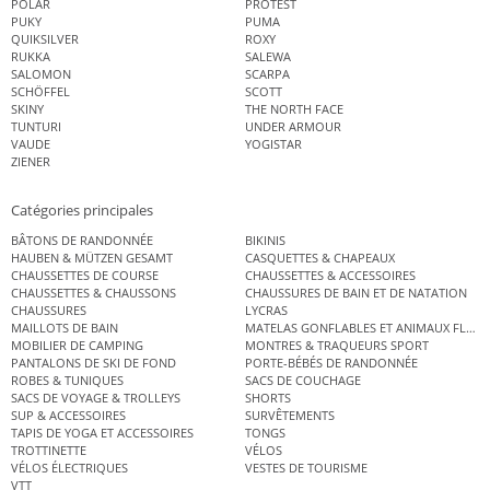
POLAR
PROTEST
PUKY
PUMA
QUIKSILVER
ROXY
RUKKA
SALEWA
SALOMON
SCARPA
SCHÖFFEL
SCOTT
SKINY
THE NORTH FACE
TUNTURI
UNDER ARMOUR
VAUDE
YOGISTAR
ZIENER
Catégories principales
BÂTONS DE RANDONNÉE
BIKINIS
HAUBEN & MÜTZEN GESAMT
CASQUETTES & CHAPEAUX
CHAUSSETTES DE COURSE
CHAUSSETTES & ACCESSOIRES
CHAUSSETTES & CHAUSSONS
CHAUSSURES DE BAIN ET DE NATATION
CHAUSSURES
LYCRAS
MAILLOTS DE BAIN
MATELAS GONFLABLES ET ANIMAUX FLOT
MOBILIER DE CAMPING
MONTRES & TRAQUEURS SPORT
PANTALONS DE SKI DE FOND
PORTE-BÉBÉS DE RANDONNÉE
ROBES & TUNIQUES
SACS DE COUCHAGE
SACS DE VOYAGE & TROLLEYS
SHORTS
SUP & ACCESSOIRES
SURVÊTEMENTS
TAPIS DE YOGA ET ACCESSOIRES
TONGS
TROTTINETTE
VÉLOS
VÉLOS ÉLECTRIQUES
VESTES DE TOURISME
VTT