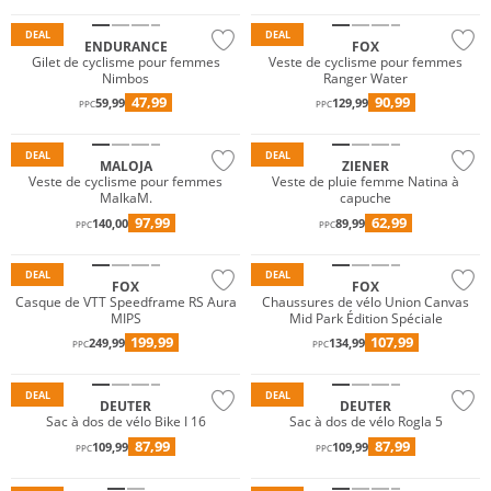
DEAL
DEAL
ENDURANCE
FOX
Résistant à l'eau
Gilet de cyclisme pour femmes
Veste de cyclisme pour femmes
Nimbos
Ranger Water
Prix & Valeur
47,99
90,99
59,99
129,99
PPC
PPC
Résistant à l'eau
Durable
DEAL
DEAL
MALOJA
ZIENER
Veste de cyclisme pour femmes
Veste de pluie femme Natina à
MalkaM.
capuche
97,99
62,99
140,00
89,99
PPC
PPC
DEAL
DEAL
FOX
FOX
Casque de VTT Speedframe RS Aura
Chaussures de vélo Union Canvas
MIPS
Mid Park Édition Spéciale
199,99
107,99
249,99
134,99
PPC
PPC
Durable
Durable
DEAL
DEAL
DEUTER
DEUTER
Sac à dos de vélo Bike I 16
Sac à dos de vélo Rogla 5
87,99
87,99
109,99
109,99
PPC
PPC