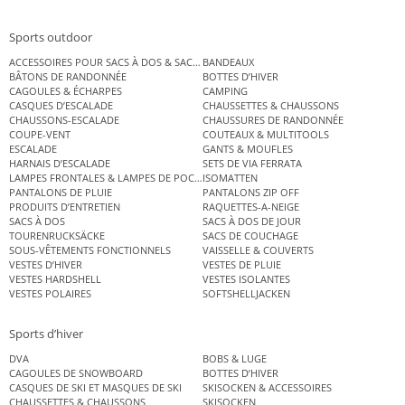
Sports outdoor
ACCESSOIRES POUR SACS À DOS & SACS ÉTANCHES
BANDEAUX
BÂTONS DE RANDONNÉE
BOTTES D’HIVER
CAGOULES & ÉCHARPES
CAMPING
CASQUES D’ESCALADE
CHAUSSETTES & CHAUSSONS
CHAUSSONS-ESCALADE
CHAUSSURES DE RANDONNÉE
COUPE-VENT
COUTEAUX & MULTITOOLS
ESCALADE
GANTS & MOUFLES
HARNAIS D’ESCALADE
SETS DE VIA FERRATA
LAMPES FRONTALES & LAMPES DE POCHE
ISOMATTEN
PANTALONS DE PLUIE
PANTALONS ZIP OFF
PRODUITS D’ENTRETIEN
RAQUETTES-A-NEIGE
SACS À DOS
SACS À DOS DE JOUR
TOURENRUCKSÄCKE
SACS DE COUCHAGE
SOUS-VÊTEMENTS FONCTIONNELS
VAISSELLE & COUVERTS
VESTES D’HIVER
VESTES DE PLUIE
VESTES HARDSHELL
VESTES ISOLANTES
VESTES POLAIRES
SOFTSHELLJACKEN
Sports d’hiver
DVA
BOBS & LUGE
CAGOULES DE SNOWBOARD
BOTTES D’HIVER
CASQUES DE SKI ET MASQUES DE SKI
SKISOCKEN & ACCESSOIRES
CHAUSSETTES & CHAUSSONS
SKISOCKEN