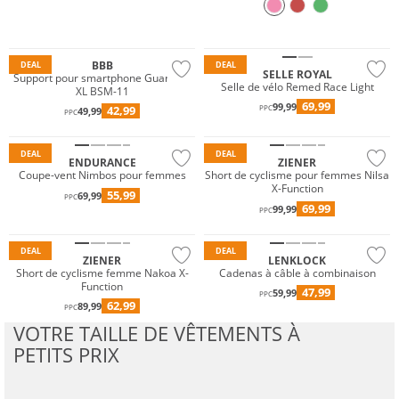
UTILISER MAINTENANT
BBB
DEAL
DEAL
SELLE ROYAL
Support pour smartphone Guardian
Selle de vélo Remed Race Light
XL BSM-11
69,99
99,99
42,99
PPC
49,99
PPC
Prix & Valeur
Prix & Valeur
DEAL
DEAL
ENDURANCE
ZIENER
Coupe-vent Nimbos pour femmes
Short de cyclisme pour femmes Nilsa
X-Function
55,99
69,99
PPC
69,99
99,99
PPC
Prix & Valeur
DEAL
DEAL
ZIENER
LENKLOCK
Short de cyclisme femme Nakoa X-
Cadenas à câble à combinaison
Function
47,99
59,99
PPC
62,99
89,99
PPC
VOTRE TAILLE DE VÊTEMENTS À
PETITS PRIX