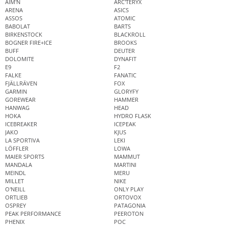
AIM'N
ARC'TERYX
ARENA
ASICS
ASSOS
ATOMIC
BABOLAT
BARTS
BIRKENSTOCK
BLACKROLL
BOGNER FIRE+ICE
BROOKS
BUFF
DEUTER
DOLOMITE
DYNAFIT
E9
F2
FALKE
FANATIC
FJÄLLRÄVEN
FOX
GARMIN
GLORYFY
GOREWEAR
HAMMER
HANWAG
HEAD
HOKA
HYDRO FLASK
ICEBREAKER
ICEPEAK
JAKO
KJUS
LA SPORTIVA
LEKI
LÖFFLER
LOWA
MAIER SPORTS
MAMMUT
MANDALA
MARTINI
MEINDL
MERU
MILLET
NIKE
O'NEILL
ONLY PLAY
ORTLIEB
ORTOVOX
OSPREY
PATAGONIA
PEAK PERFORMANCE
PEEROTON
PHENIX
POC