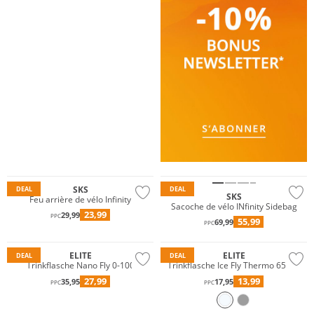
SKS
DEAL
DEAL
SKS
Feu arrière de vélo Infinity
Sacoche de vélo INfinity Sidebag
23,99
29,99
PPC
55,99
69,99
PPC
ELITE
ELITE
DEAL
DEAL
Trinkflasche Nano Fly 0-100
Trinkflasche Ice Fly Thermo 650ml
27,99
13,99
35,95
17,95
PPC
PPC
Prix & Valeur
Résistant à l'eau