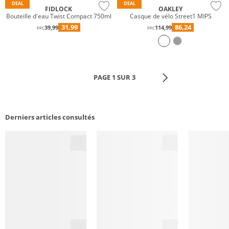
DEAL
DEAL
FIDLOCK
OAKLEY
Bouteille d'eau Twist Compact 750ml
Casque de vélo Street1 MIPS
31,99
86,24
39,99
114,99
PPC
PPC
PAGE 1 SUR 3
Derniers articles consultés