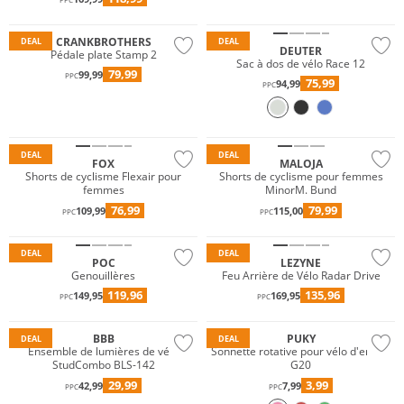
Durable
CRANKBROTHERS
DEAL
DEAL
DEUTER
Pédale plate Stamp 2
Sac à dos de vélo Race 12
79,99
99,99
PPC
75,99
94,99
PPC
Durable
DEAL
DEAL
FOX
MALOJA
Shorts de cyclisme Flexair pour
Shorts de cyclisme pour femmes
femmes
MinorM. Bund
76,99
79,99
109,99
115,00
PPC
PPC
DEAL
DEAL
POC
LEZYNE
Genouillères
Feu Arrière de Vélo Radar Drive
119,96
135,96
149,95
169,95
PPC
PPC
Gigasafe
BBB
PUKY
DEAL
DEAL
Ensemble de lumières de vélo
Sonnette rotative pour vélo d'enfant
StudCombo BLS-142
G20
29,99
3,99
42,99
7,99
PPC
PPC