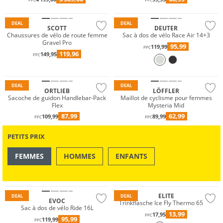
PPC
PPC
Durable
DEAL
DEAL
SCOTT
DEUTER
Chaussures de vélo de route femme
Sac à dos de vélo Race Air 14+3
Gravel Pro
95,99
119,99
PPC
119,96
149,95
PPC
Résistant à l'eau
Durable
DEAL
DEAL
ORTLIEB
LÖFFLER
Sacoche de guidon Handlebar-Pack
Maillot de cyclisme pour femmes
Flex
Mysteria Mid
87,99
62,99
109,99
89,99
PPC
PPC
PETITS PRIX
FEMMES
HOMMES
ENFANTS
OUTDOOR
NATATION & PLAGE
ELITE
DEAL
DEAL
EVOC
Trinkflasche Ice Fly Thermo 650ml
Sac à dos de vélo Ride 16L
13,99
17,95
PPC
95,99
119,99
PPC