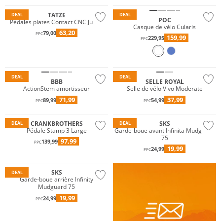
TATZE
DEAL
DEAL
POC
Pédales plates Contact CNC Junior
Casque de vélo Cularis
63,20
79,00
PPC
159,99
229,95
PPC
DEAL
DEAL
BBB
SELLE ROYAL
ActionStem amortisseur
Selle de vélo Vivo Moderate
71,99
37,99
89,99
54,99
PPC
PPC
CRANKBROTHERS
SKS
DEAL
DEAL
Pédale Stamp 3 Large
Garde-boue avant Infinita Mudguard
75
97,99
139,99
PPC
19,99
24,99
PPC
SKS
DEAL
Garde-boue arrière Infinity
Mudguard 75
19,99
24,99
PPC