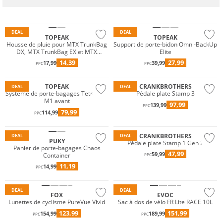
DEAL
DEAL
TOPEAK
TOPEAK
Housse de pluie pour MTX TrunkBag
Support de porte-bidon Omni-BackUp
DX, MTX TrunkBag EX et MTX
Elite
TrunkBag EX (Strap)
14,39
27,99
17,99
39,99
PPC
PPC
TOPEAK
CRANKBROTHERS
DEAL
DEAL
Système de porte-bagages Tetrarack
Pédale plate Stamp 3
M1 avant
97,99
139,99
PPC
79,99
114,99
PPC
CRANKBROTHERS
DEAL
DEAL
PUKY
Pédale plate Stamp 1 Gen 2
Panier de porte-bagages Chaos
47,99
59,99
Container
PPC
11,19
14,99
PPC
DEAL
DEAL
FOX
EVOC
Lunettes de cyclisme PureVue Vivid
Sac à dos de vélo FR Lite RACE 10L
123,99
151,99
154,99
189,99
PPC
PPC