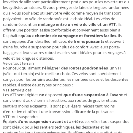
les vélos de ville sont particulièrement pratiques pour les navetteurs ou
les cyclistes amateurs. Si vous prévoyez de faire de longues randonnées
ou si vous souhaitez utiliser votre vélo comme moyen de transport
polyvalent, un vélo de randonnée est le choix idéal. Les vélos de
randonnée sont un
mélange entre un vélo de ville et un VTT
. Ils
offrent une position assise confortable et conviennent aussi bien à
l’asphalte
qu’aux chemins de campagne et forestiers faciles
. Ils
sont équipés d’un dérailleur efficace,
de freins puissants
et souvent
d’une fourche à suspension pour plus de confort. Avec leurs porte-
bagages et leurs cadres robustes, elles sont idéales pour les voyages à
vélo et les longues distances.
Vélos tout terrain
Pour ceux qui aiment
s’éloigner des routes goudronnées
, un VTT
(vélo tout terrain) est le meilleur choix. Ces vélos sont spécialement
conçus pour les terrains accidentés, les montées raides et les descentes
rapides. Il existe deux types principaux :
VTT semi-rigides
Les VTT semi-rigides
ne
disposent
que d’une suspension à l’avant
et
conviennent aux chemins forestiers, aux routes de gravier et aux
sentiers moins exigeants. Ils sont plus légers, nécessitent moins
d’entretien et offrent une transmission efficace de la puissance.
VTT tout suspendus
Équipés d’
une suspension avant et arrière
, ces vélos tout suspendus
sont idéaux pour les sentiers techniques, les descentes et les
randonnées tout-terrain exigeantes. Ils offrent plus de confort et de