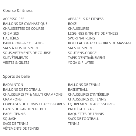
Course & fitness
ACCESSOIRES
APPAREILS DE FITNESS
BALLONS DE GYMNASTIQUE
BOXE
CHAUSSETTES DE COURSE
CHAUSSURES
CHEMISES
LEGGINGS & TIGHTS DE FITNESS
HALTÈRES
SPORTNAHRUNG
PANTALONS & COLLANTS
ROULEAUX & ACCESSOIRES DE MASSAGE
SACS À DOS DE SPORT
SACS DE SPORT
SOUS-VÊTEMENTS DE COURSE
SOUTIENS-GORGE
SURVÊTEMENTS
TAPIS D’ENTRAÎNEMENT
VESTES & GILETS
YOGA & PILATES
Sports de balle
BADMINTON
BALLONS DE TENNIS
BALLONS DE FOOTBALL
BASKETBALL
CHAUSSURES TF & MULTI-CRAMPONS
CHAUSSURES D’INTÉRIEUR
CRAMPONS
CHAUSSURES DE TENNIS
CORDAGES DE TENNIS ET ACCESSOIRES DE TENNIS
ÉQUIPEMENT & ACCESSOIRES
GANTS DE GARDIEN DE BUT
PROTÈGE TIBIAS
PADEL TENNIS
RAQUETTES DE TENNIS
SQUASH
SACS DE FOOTBALL
SACS DE TENNIS
TENNIS
VÊTEMENTS DE TENNIS