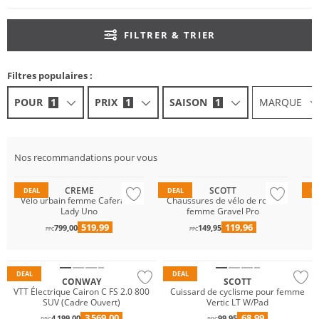
FILTRER & TRIER
Filtres populaires :
POUR
1
PRIX
1
SAISON
1
MARQUE
Nos recommandations pour vous
Du
CREME
SCOTT
DEAL
DEAL
D
Vélo urbain femme Caferacer
Chaussures de vélo de route
Lady Uno
femme Gravel Pro
519,99
119,96
799,00
149,95
PPC
PPC
Durable
DEAL
DEAL
CONWAY
SCOTT
VTT Électrique Cairon C FS 2.0 800
Cuissard de cyclisme pour femme
SUV (Cadre Ouvert)
Vertic LT W/Pad
3 569,00
68,99
4 199,00
99,95