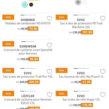
DEAL
DEAL
SHIMANO
EVOC
Pédales de randonnée PD-EH510
Sac à dos de protection FR Trail
Blackline 20L
79,96
99,95
PPC
191,99
239,99
PPC
Durable
DEAL
GOREWEAR
Cuissard de cyclisme court Spinshift
pour femmes
90,99
129,99
PPC
DEAL
DEAL
EVOC
EVOC
Sac à dos de protection Trail Pro 16L
Sac banane de vélo Hip Pouch 1L
209,99
41,99
249,99
59,99
PPC
PPC
Durable
Must have
DEAL
DEAL
LÖFFLER
EVOC
Cuissard de cyclisme pour femmes
Sac à dos de vélo Stage 12L
EVO-E CSL
135,99
169,99
PPC
118,99
169,99
PPC