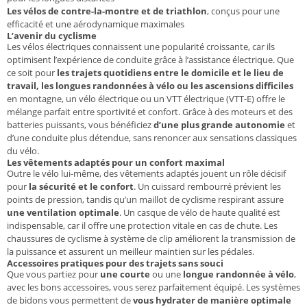
Les vélos de contre-la-montre et de triathlon
, conçus pour une
efficacité et une aérodynamique maximales
L’avenir du cyclisme
Les vélos électriques connaissent une popularité croissante, car ils
optimisent l’expérience de conduite grâce à l’assistance électrique. Que
ce soit pour
les trajets quotidiens entre le domicile et le lieu de
travail, les longues randonnées à vélo ou les ascensions difficiles
en montagne, un vélo électrique ou un VTT électrique (VTT-E) offre le
mélange parfait entre sportivité et confort. Grâce à des moteurs et des
batteries puissants, vous bénéficiez
d’une plus grande autonomie
et
d’une conduite plus détendue, sans renoncer aux sensations classiques
du vélo.
Les vêtements adaptés pour un confort maximal
Outre le vélo lui-même, des vêtements adaptés jouent un rôle décisif
pour
la sécurité et le confort
. Un cuissard rembourré prévient les
points de pression, tandis qu’un maillot de cyclisme respirant assure
une ventilation optimale
. Un casque de vélo de haute qualité est
indispensable, car il offre une protection vitale en cas de chute. Les
chaussures de cyclisme à système de clip améliorent la transmission de
la puissance et assurent un meilleur maintien sur les pédales.
Accessoires pratiques pour des trajets sans souci
Que vous partiez pour
une courte
ou une
longue randonnée à vélo
,
avec les bons accessoires, vous serez parfaitement équipé. Les systèmes
de bidons vous permettent de
vous hydrater de manière optimale