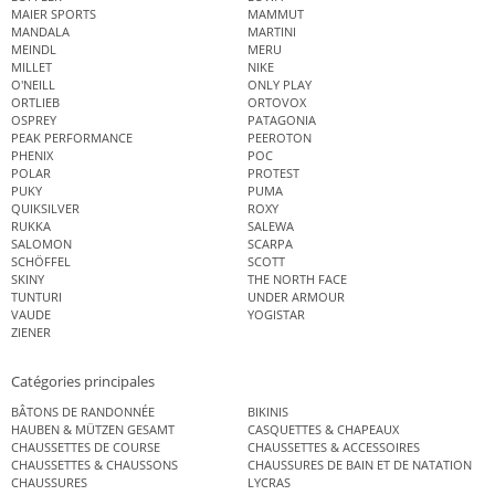
MAIER SPORTS
MAMMUT
MANDALA
MARTINI
MEINDL
MERU
MILLET
NIKE
O'NEILL
ONLY PLAY
ORTLIEB
ORTOVOX
OSPREY
PATAGONIA
PEAK PERFORMANCE
PEEROTON
PHENIX
POC
POLAR
PROTEST
PUKY
PUMA
QUIKSILVER
ROXY
RUKKA
SALEWA
SALOMON
SCARPA
SCHÖFFEL
SCOTT
SKINY
THE NORTH FACE
TUNTURI
UNDER ARMOUR
VAUDE
YOGISTAR
ZIENER
Catégories principales
BÂTONS DE RANDONNÉE
BIKINIS
HAUBEN & MÜTZEN GESAMT
CASQUETTES & CHAPEAUX
CHAUSSETTES DE COURSE
CHAUSSETTES & ACCESSOIRES
CHAUSSETTES & CHAUSSONS
CHAUSSURES DE BAIN ET DE NATATION
CHAUSSURES
LYCRAS