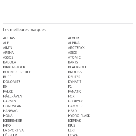
Les meilleures marques
ADIDAS
AEVOR
ALÉ
ALPINA
AIM'N
ARC'TERYX
ARENA
ASICS
ASSOS
ATOMIC
BABOLAT
BARTS
BIRKENSTOCK
BLACKROLL
BOGNER FIRE+ICE
BROOKS
BUFF
DEUTER
DOLOMITE
DYNAFIT
E9
F2
FALKE
FANATIC
FJÄLLRÄVEN
FOX
GARMIN
GLORYFY
GOREWEAR
HAMMER
HANWAG
HEAD
HOKA
HYDRO FLASK
ICEBREAKER
ICEPEAK
JAKO
KJUS
LA SPORTIVA
LEKI
LÖFFLER
LOWA