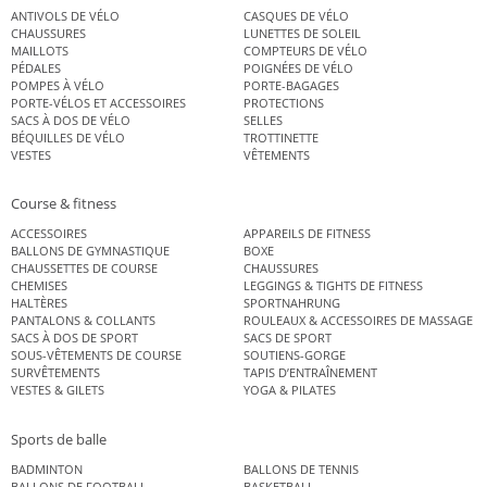
ANTIVOLS DE VÉLO
CASQUES DE VÉLO
CHAUSSURES
LUNETTES DE SOLEIL
MAILLOTS
COMPTEURS DE VÉLO
PÉDALES
POIGNÉES DE VÉLO
POMPES À VÉLO
PORTE-BAGAGES
PORTE-VÉLOS ET ACCESSOIRES
PROTECTIONS
SACS À DOS DE VÉLO
SELLES
BÉQUILLES DE VÉLO
TROTTINETTE
VESTES
VÊTEMENTS
Course & fitness
ACCESSOIRES
APPAREILS DE FITNESS
BALLONS DE GYMNASTIQUE
BOXE
CHAUSSETTES DE COURSE
CHAUSSURES
CHEMISES
LEGGINGS & TIGHTS DE FITNESS
HALTÈRES
SPORTNAHRUNG
PANTALONS & COLLANTS
ROULEAUX & ACCESSOIRES DE MASSAGE
SACS À DOS DE SPORT
SACS DE SPORT
SOUS-VÊTEMENTS DE COURSE
SOUTIENS-GORGE
SURVÊTEMENTS
TAPIS D’ENTRAÎNEMENT
VESTES & GILETS
YOGA & PILATES
Sports de balle
BADMINTON
BALLONS DE TENNIS
BALLONS DE FOOTBALL
BASKETBALL