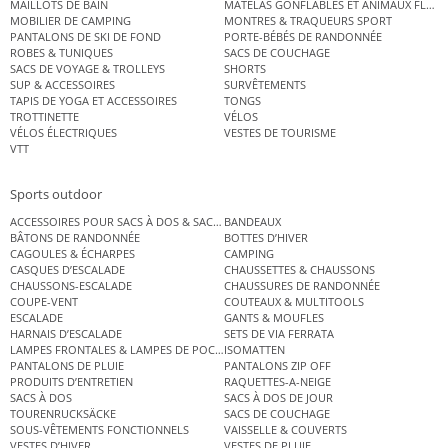
MAILLOTS DE BAIN
MATELAS GONFLABLES ET ANIMAUX FLOT
MOBILIER DE CAMPING
MONTRES & TRAQUEURS SPORT
PANTALONS DE SKI DE FOND
PORTE-BÉBÉS DE RANDONNÉE
ROBES & TUNIQUES
SACS DE COUCHAGE
SACS DE VOYAGE & TROLLEYS
SHORTS
SUP & ACCESSOIRES
SURVÊTEMENTS
TAPIS DE YOGA ET ACCESSOIRES
TONGS
TROTTINETTE
VÉLOS
VÉLOS ÉLECTRIQUES
VESTES DE TOURISME
VTT
Sports outdoor
ACCESSOIRES POUR SACS À DOS & SACS ÉTANCHES
BANDEAUX
BÂTONS DE RANDONNÉE
BOTTES D’HIVER
CAGOULES & ÉCHARPES
CAMPING
CASQUES D’ESCALADE
CHAUSSETTES & CHAUSSONS
CHAUSSONS-ESCALADE
CHAUSSURES DE RANDONNÉE
COUPE-VENT
COUTEAUX & MULTITOOLS
ESCALADE
GANTS & MOUFLES
HARNAIS D’ESCALADE
SETS DE VIA FERRATA
LAMPES FRONTALES & LAMPES DE POCHE
ISOMATTEN
PANTALONS DE PLUIE
PANTALONS ZIP OFF
PRODUITS D’ENTRETIEN
RAQUETTES-A-NEIGE
SACS À DOS
SACS À DOS DE JOUR
TOURENRUCKSÄCKE
SACS DE COUCHAGE
SOUS-VÊTEMENTS FONCTIONNELS
VAISSELLE & COUVERTS
VESTES D’HIVER
VESTES DE PLUIE