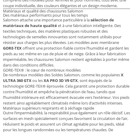
comprend des modèles pour femmes et pour hommes, tous avec une
coupe individuelle, des couleurs élégantes et un design moderne.
Matériaux et qualité des chaussures Salomon
Des matériaux performants pour tous les temps
Salomon attache une importance particulière à la
sélection de
matériaux de haute qualité
et à une fabrication intelligente. Des
textiles techniques, des matières plastiques robustes et des
technologies de semelles innovantes sont notamment utilisés pour
résister aux charges les plus élevées. Les modèles avec membrane
GORE-TEX
offrent une protection fiable contre l’humidité et gardent les
pieds au sec même en cas de pluie et de neige. Grâce à leur fabrication
imperméable, les chaussures Salomon restent agréables à porter même
dans des conditions difficiles.
GORE-TEX® : le cœur de nombreux modèles
De nombreux modèles des Soldes Salomon, comme les populaires
X
ULTRA 360 GTX
ou les
XA PRO 3D V9 GTX
, sont équipés de la
technologie GORE-TEX® éprouvée. Cela garantit une protection durable
contre l’humidité et empêche la pénétration de l’eau, tandis que
l’humidité intérieure est efficacement évacuée vers l’extérieur. Vos pieds
restent ainsi agréablement climatisés même lors d’activités intenses.
Matériaux supérieurs respirants et à séchage rapide
Outre l’imperméabilité, la respirabilité joue également un rôle décisif. Les
surfaces en mesh spécialement conçues favorisent la circulation de l’air,
réduisent le poids et assurent un climat agréable pour les pieds, idéal
pour les longues randonnées ou les températures chaudes. De