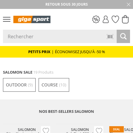
RETOUR SOUS 30 JOURS
PETITS PRIX
PETITS PRIX
|
ÉCONOMISEZ JUSQU'À -50 %
SALOMON SALE
19 Produits
OUTDOOR
(9)
COURSE
(10)
NOS BEST-SELLERS SALOMON
Must have
SALOMON
SALOMON
SAL
DEAL