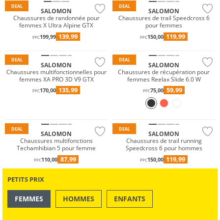
DEAL
DEAL
SALOMON
SALOMON
Chaussures de randonnée pour
Chaussures de trail Speedcross 6
femmes X Ultra Alpine GTX
pour femmes
Résistant à l'eau
139,99
119,99
199,99
150,00
PPC
PPC
GORE-TEX
DEAL
DEAL
SALOMON
SALOMON
Chaussures multifonctionnelles pour
Chaussures de récupération pour
femmes XA PRO 3D V9 GTX
femmes Reelax Slide 6.0 W
135,99
59,99
170,00
75,00
PPC
PPC
DEAL
DEAL
SALOMON
SALOMON
Chaussures multifonctions
Chaussures de trail running
Techamhibian 5 pour femme
Speedcross 6 pour hommes
87,99
119,99
110,00
150,00
PPC
PPC
PETITS PRIX
FEMMES
HOMMES
ENFANTS
OUTDOOR
NATATION & PLAGE
Prix & Valeur