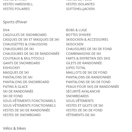
VESTES HARDSHELL
VESTES ISOLANTES
VESTES POLAIRES
SOFTSHELLJACKEN
Sports d’hiver
DVA
BOBS & LUGE
CAGOULES DE SNOWBOARD
BOTTES D’HIVER
CASQUES DE SKI ET MASQUES DE SKI
SKISOCKEN & ACCESSOIRES
CHAUSSETTES & CHAUSSONS
SKISOCKEN
CHAUSSURES DE SKI
CHAUSSURES DE SKI DE FOND
CHAUSSURES DE SKI DE RANDONNÉE
COMBINAISONS DE SKI
COUTEAUX & MULTITOOLS
FARTS & ENTRETIEN DES SKIS
GANTS DE SNOWBOARD
GILETS DE RANDONNÉE
EISHOCKEY
JUPES TOTAL
MASQUES DE SKI
MAILLOTS DE SKI DE FOND
PANTALONS DE SKI
PANTALONS-DE-RANDONNEE
PANTALONS-DE-SNOWBOARD
PANTALONS DE SKI DE FOND
PATINS À GLACE
PEAUX POUR SKIS DE RANDONNÉE
SKI DE RANDONNÉE
SÉCURITÉ-AVALANCHE
SKI DE FOND
SNOWBOARDS
SOUS-VÊTEMENTS FONCTIONNELS
SOUS-VÊTEMENTS
SOUS-VÊTEMENTS FONCTIONNELS
VESTES ET GILETS DE SKI
VESTES DE SKI DE RANDONNÉE
VESTES DE SKI DE FOND
VESTES DE SNOWBOARD
VÊTEMENTS-DE-SKI
Vélos & bikes