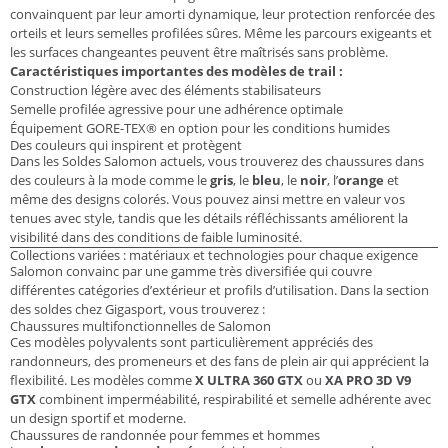
convainquent par leur amorti dynamique, leur protection renforcée des
orteils et leurs semelles profilées sûres. Même les parcours exigeants et
les surfaces changeantes peuvent être maîtrisés sans problème.
Caractéristiques importantes des modèles de trail :
Construction légère avec des éléments stabilisateurs
Semelle profilée agressive pour une adhérence optimale
Équipement GORE-TEX® en option pour les conditions humides
Des couleurs qui inspirent et protègent
Dans les Soldes Salomon actuels, vous trouverez des chaussures dans
des couleurs à la mode comme le
gris
, le
bleu
, le
noir
, l’
orange
et
même des designs colorés. Vous pouvez ainsi mettre en valeur vos
tenues avec style, tandis que les détails réfléchissants améliorent la
visibilité dans des conditions de faible luminosité.
Collections variées : matériaux et technologies pour chaque exigence
Salomon convainc par une gamme très diversifiée qui couvre
différentes catégories d’extérieur et profils d’utilisation. Dans la section
des soldes chez Gigasport, vous trouverez :
Chaussures multifonctionnelles de Salomon
Ces modèles polyvalents sont particulièrement appréciés des
randonneurs, des promeneurs et des fans de plein air qui apprécient la
flexibilité. Les modèles comme
X ULTRA 360 GTX
ou
XA PRO 3D V9
GTX
combinent imperméabilité, respirabilité et semelle adhérente avec
un design sportif et moderne.
Chaussures de randonnée pour femmes et hommes