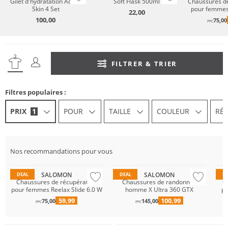
Gilet d'hydratation Active
Soft Flask 500ml
Chaussures de
Skin 4 Set
pour femmes 
22,00
6.
100,00
75,00
PPC
FILTRER & TRIER
Filtres populaires :
PRIX
1
POUR
TAILLE
COULEUR
RÉ
Prix & Valeur
GORE-TEX
Nos recommandations pour vous
Résistant à l'eau
SALOMON
SALOMON
DEAL
DEAL
D
Chaussures de récupération
Chaussures de randonnée
C
pour femmes Reelax Slide 6.0 W
homme X Ultra 360 GTX
po
59,99
100,99
75,00
145,00
PPC
PPC