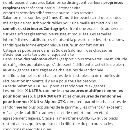
nombreuses chaussures Salomon se distinguent par leurs
propriétés
respirantes
et sèchent particulièrement vite.
Amorti et semelles adhérentes pour tous les terrains
Salomon mise sur des systèmes d’amorti innovants ainsi que sur des
mélanges de caoutchouc durables pour une meilleure traction. Les
semelles extérieures Contagrip®
offrent une excellente adhérence
sur les surfaces glissantes, pierreuses et mouillées. Les semelles
intermédiaires stabilisatrices réduisent la pression sur les articulations,
tandis que la forme ergonomique assure un confort naturel.
Catégories populaires dans les Soldes Salomon : des chaussures
d’extérieur parfaites pour chaque activité
Dans les
Soldes Salomon
chez Gigasport, vous trouverez une multitude
de catégories populaires qui s’adressent à différentes activités de plein
air et exigences. Qu’il s’agisse de chaussures de randonnée
multifonctionnelles, de chaussures de trail stables ou de modèles de
récupération innovants, il y en a pour tous les besoins.
La série Salomon X ULTRA : pour les randonneurs exigeants
Les modèles
X ULTRA
, comme les
chaussures multifonctionnelles
pour hommes X ULTRA 360 GTX
et les
chaussures de randonnée
pour hommes X Ultra Alpine GTX
, comptent parmi les chaussures de
randonnée les plus populaires de la gamme. Elles offrent un excellent
mélange de stabilité, d’adhérence et de confort, tout en étant
agréablement légères. Grâce à la membrane GORE-TEX®, vos pieds
restent au sec, quelles que soient la difficulté du parcours ou les
conditions météorologiques.