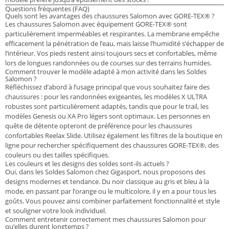
Questions fréquentes (FAQ)
Quels sont les avantages des chaussures Salomon avec GORE-TEX® ?
Les chaussures Salomon avec équipement GORE-TEX® sont
particulièrement imperméables et respirantes. La membrane empêche
efficacement la pénétration de l’eau, mais laisse l’humidité s’échapper de
l’intérieur. Vos pieds restent ainsi toujours secs et confortables, même
lors de longues randonnées ou de courses sur des terrains humides.
Comment trouver le modèle adapté à mon activité dans les Soldes
Salomon ?
Réfléchissez d’abord à l’usage principal que vous souhaitez faire des
chaussures : pour les randonnées exigeantes, les modèles X ULTRA
robustes sont particulièrement adaptés, tandis que pour le trail, les
modèles Genesis ou XA Pro légers sont optimaux. Les personnes en
quête de détente opteront de préférence pour les chaussures
confortables Reelax Slide. Utilisez également les filtres de la boutique en
ligne pour rechercher spécifiquement des chaussures GORE-TEX®, des
couleurs ou des tailles spécifiques.
Les couleurs et les designs des soldes sont-ils actuels ?
Oui, dans les Soldes Salomon chez Gigasport, nous proposons des
designs modernes et tendance. Du noir classique au gris et bleu à la
mode, en passant par l’orange ou le multicolore, il y en a pour tous les
goûts. Vous pouvez ainsi combiner parfaitement fonctionnalité et style
et souligner votre look individuel.
Comment entretenir correctement mes chaussures Salomon pour
qu’elles durent longtemps ?