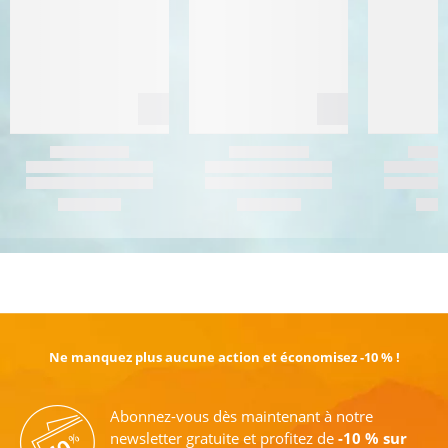
EN SAVOIR PLUS
Ne manquez plus aucune action et économisez -10 % !
Abonnez-vous dès maintenant à notre
newsletter gratuite et profitez de
-10 % sur