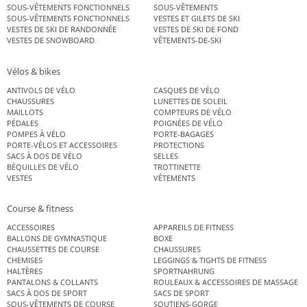
SOUS-VÊTEMENTS FONCTIONNELS
SOUS-VÊTEMENTS
SOUS-VÊTEMENTS FONCTIONNELS
VESTES ET GILETS DE SKI
VESTES DE SKI DE RANDONNÉE
VESTES DE SKI DE FOND
VESTES DE SNOWBOARD
VÊTEMENTS-DE-SKI
Vélos & bikes
ANTIVOLS DE VÉLO
CASQUES DE VÉLO
CHAUSSURES
LUNETTES DE SOLEIL
MAILLOTS
COMPTEURS DE VÉLO
PÉDALES
POIGNÉES DE VÉLO
POMPES À VÉLO
PORTE-BAGAGES
PORTE-VÉLOS ET ACCESSOIRES
PROTECTIONS
SACS À DOS DE VÉLO
SELLES
BÉQUILLES DE VÉLO
TROTTINETTE
VESTES
VÊTEMENTS
Course & fitness
ACCESSOIRES
APPAREILS DE FITNESS
BALLONS DE GYMNASTIQUE
BOXE
CHAUSSETTES DE COURSE
CHAUSSURES
CHEMISES
LEGGINGS & TIGHTS DE FITNESS
HALTÈRES
SPORTNAHRUNG
PANTALONS & COLLANTS
ROULEAUX & ACCESSOIRES DE MASSAGE
SACS À DOS DE SPORT
SACS DE SPORT
SOUS-VÊTEMENTS DE COURSE
SOUTIENS-GORGE