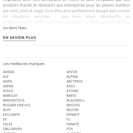
produits chauds et résistants aux intempéries pour les plaisirs outdoor
par vent, pluie et neige. Vous êtes ainsi parfaitement équipé dans toutes
les situations sportives – que vous soyez débutant*e ou
professionnel*le actif*ve à la montagne, dans la vallée, au bord de l’eau
ou dans l’eau.
EN SAVOIR PLUS
Les meilleures marques
ADIDAS
AEVOR
ALÉ
ALPINA
AIM'N
ARC'TERYX
ARENA
ASICS
ASSOS
ATOMIC
BABOLAT
BARTS
BIRKENSTOCK
BLACKROLL
BOGNER FIRE+ICE
BROOKS
BUFF
DEUTER
DOLOMITE
DYNAFIT
E9
F2
FALKE
FANATIC
FJÄLLRÄVEN
FOX