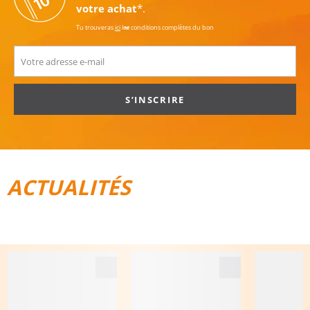
votre achat
*.
Tu trouveras
ici
les conditions complètes du bon
S’INSCRIRE
ACTUALITÉS
TOUT POUR LE VÉLO
BAGAGES DE VOYAGE