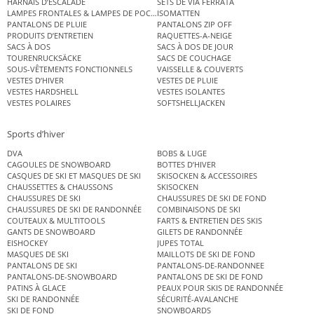
HARNAIS D’ESCALADE
SETS DE VIA FERRATA
LAMPES FRONTALES & LAMPES DE POCHE
ISOMATTEN
PANTALONS DE PLUIE
PANTALONS ZIP OFF
PRODUITS D’ENTRETIEN
RAQUETTES-A-NEIGE
SACS À DOS
SACS À DOS DE JOUR
TOURENRUCKSÄCKE
SACS DE COUCHAGE
SOUS-VÊTEMENTS FONCTIONNELS
VAISSELLE & COUVERTS
VESTES D’HIVER
VESTES DE PLUIE
VESTES HARDSHELL
VESTES ISOLANTES
VESTES POLAIRES
SOFTSHELLJACKEN
Sports d’hiver
DVA
BOBS & LUGE
CAGOULES DE SNOWBOARD
BOTTES D’HIVER
CASQUES DE SKI ET MASQUES DE SKI
SKISOCKEN & ACCESSOIRES
CHAUSSETTES & CHAUSSONS
SKISOCKEN
CHAUSSURES DE SKI
CHAUSSURES DE SKI DE FOND
CHAUSSURES DE SKI DE RANDONNÉE
COMBINAISONS DE SKI
COUTEAUX & MULTITOOLS
FARTS & ENTRETIEN DES SKIS
GANTS DE SNOWBOARD
GILETS DE RANDONNÉE
EISHOCKEY
JUPES TOTAL
MASQUES DE SKI
MAILLOTS DE SKI DE FOND
PANTALONS DE SKI
PANTALONS-DE-RANDONNEE
PANTALONS-DE-SNOWBOARD
PANTALONS DE SKI DE FOND
PATINS À GLACE
PEAUX POUR SKIS DE RANDONNÉE
SKI DE RANDONNÉE
SÉCURITÉ-AVALANCHE
SKI DE FOND
SNOWBOARDS