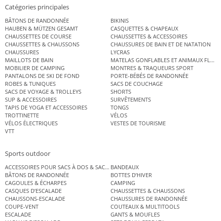
Catégories principales
BÂTONS DE RANDONNÉE
BIKINIS
HAUBEN & MÜTZEN GESAMT
CASQUETTES & CHAPEAUX
CHAUSSETTES DE COURSE
CHAUSSETTES & ACCESSOIRES
CHAUSSETTES & CHAUSSONS
CHAUSSURES DE BAIN ET DE NATATION
CHAUSSURES
LYCRAS
MAILLOTS DE BAIN
MATELAS GONFLABLES ET ANIMAUX FLOT
MOBILIER DE CAMPING
MONTRES & TRAQUEURS SPORT
PANTALONS DE SKI DE FOND
PORTE-BÉBÉS DE RANDONNÉE
ROBES & TUNIQUES
SACS DE COUCHAGE
SACS DE VOYAGE & TROLLEYS
SHORTS
SUP & ACCESSOIRES
SURVÊTEMENTS
TAPIS DE YOGA ET ACCESSOIRES
TONGS
TROTTINETTE
VÉLOS
VÉLOS ÉLECTRIQUES
VESTES DE TOURISME
VTT
Sports outdoor
ACCESSOIRES POUR SACS À DOS & SACS ÉTANCHES
BANDEAUX
BÂTONS DE RANDONNÉE
BOTTES D’HIVER
CAGOULES & ÉCHARPES
CAMPING
CASQUES D’ESCALADE
CHAUSSETTES & CHAUSSONS
CHAUSSONS-ESCALADE
CHAUSSURES DE RANDONNÉE
COUPE-VENT
COUTEAUX & MULTITOOLS
ESCALADE
GANTS & MOUFLES