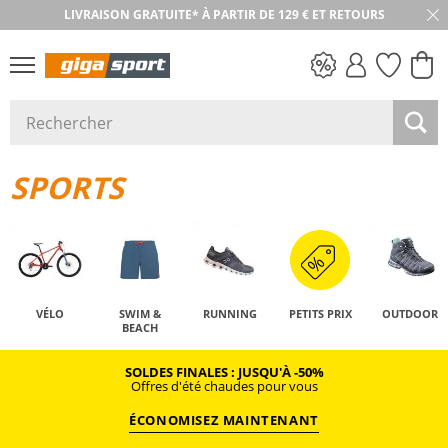
LIVRAISON GRATUITE* À PARTIR DE 129 € ET RETOURS
PETITS PRIX
SPORTS
VÉLO
SWIM &
RUNNING
PETITS PRIX
OUTDOOR
BEACH
SOLDES FINALES : JUSQU'À -50%
Offres d'été chaudes pour vous
ÉCONOMISEZ MAINTENANT