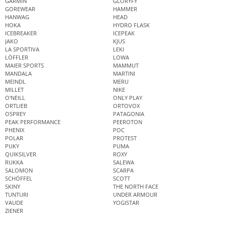
GARMIN
GLORYFY
GOREWEAR
HAMMER
HANWAG
HEAD
HOKA
HYDRO FLASK
ICEBREAKER
ICEPEAK
JAKO
KJUS
LA SPORTIVA
LEKI
LÖFFLER
LOWA
MAIER SPORTS
MAMMUT
MANDALA
MARTINI
MEINDL
MERU
MILLET
NIKE
O'NEILL
ONLY PLAY
ORTLIEB
ORTOVOX
OSPREY
PATAGONIA
PEAK PERFORMANCE
PEEROTON
PHENIX
POC
POLAR
PROTEST
PUKY
PUMA
QUIKSILVER
ROXY
RUKKA
SALEWA
SALOMON
SCARPA
SCHÖFFEL
SCOTT
SKINY
THE NORTH FACE
TUNTURI
UNDER ARMOUR
VAUDE
YOGISTAR
ZIENER