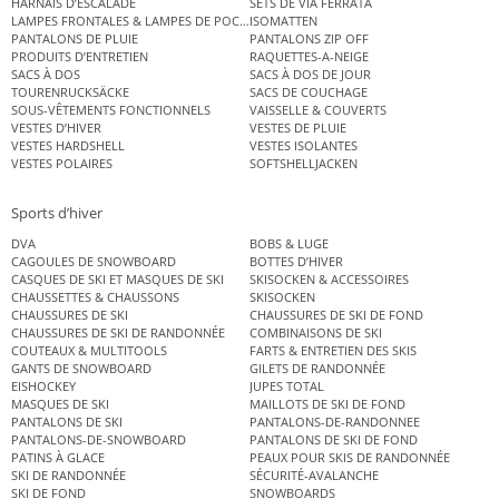
HARNAIS D’ESCALADE
SETS DE VIA FERRATA
LAMPES FRONTALES & LAMPES DE POCHE
ISOMATTEN
PANTALONS DE PLUIE
PANTALONS ZIP OFF
PRODUITS D’ENTRETIEN
RAQUETTES-A-NEIGE
SACS À DOS
SACS À DOS DE JOUR
TOURENRUCKSÄCKE
SACS DE COUCHAGE
SOUS-VÊTEMENTS FONCTIONNELS
VAISSELLE & COUVERTS
VESTES D’HIVER
VESTES DE PLUIE
VESTES HARDSHELL
VESTES ISOLANTES
VESTES POLAIRES
SOFTSHELLJACKEN
Sports d’hiver
DVA
BOBS & LUGE
CAGOULES DE SNOWBOARD
BOTTES D’HIVER
CASQUES DE SKI ET MASQUES DE SKI
SKISOCKEN & ACCESSOIRES
CHAUSSETTES & CHAUSSONS
SKISOCKEN
CHAUSSURES DE SKI
CHAUSSURES DE SKI DE FOND
CHAUSSURES DE SKI DE RANDONNÉE
COMBINAISONS DE SKI
COUTEAUX & MULTITOOLS
FARTS & ENTRETIEN DES SKIS
GANTS DE SNOWBOARD
GILETS DE RANDONNÉE
EISHOCKEY
JUPES TOTAL
MASQUES DE SKI
MAILLOTS DE SKI DE FOND
PANTALONS DE SKI
PANTALONS-DE-RANDONNEE
PANTALONS-DE-SNOWBOARD
PANTALONS DE SKI DE FOND
PATINS À GLACE
PEAUX POUR SKIS DE RANDONNÉE
SKI DE RANDONNÉE
SÉCURITÉ-AVALANCHE
SKI DE FOND
SNOWBOARDS