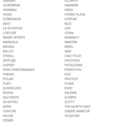
GARMIN
GLORYFY
GOREWEAR
HAMMER
HANWAG
HEAD
HOKA
HYDRO FLASK
ICEBREAKER
ICEPEAK
JAKO
KJUS
LA SPORTIVA
LEKI
LÖFFLER
LOWA
MAIER SPORTS
MAMMUT
MANDALA
MARTINI
MEINDL
MERU
MILLET
NIKE
O'NEILL
ONLY PLAY
ORTLIEB
ORTOVOX
OSPREY
PATAGONIA
PEAK PERFORMANCE
PEEROTON
PHENIX
POC
POLAR
PROTEST
PUKY
PUMA
QUIKSILVER
ROXY
RUKKA
SALEWA
SALOMON
SCARPA
SCHÖFFEL
SCOTT
SKINY
THE NORTH FACE
TUNTURI
UNDER ARMOUR
VAUDE
YOGISTAR
ZIENER