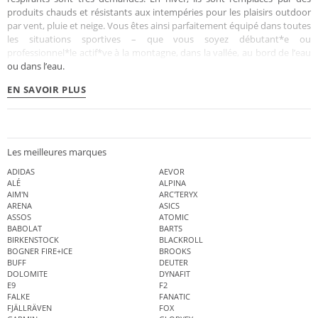
produits chauds et résistants aux intempéries pour les plaisirs outdoor
par vent, pluie et neige. Vous êtes ainsi parfaitement équipé dans toutes
les situations sportives – que vous soyez débutant*e ou
professionnel*le actif*ve à la montagne, dans la vallée, au bord de l’eau
ou dans l’eau.
EN SAVOIR PLUS
Les meilleures marques
ADIDAS
AEVOR
ALÉ
ALPINA
AIM'N
ARC'TERYX
ARENA
ASICS
ASSOS
ATOMIC
BABOLAT
BARTS
BIRKENSTOCK
BLACKROLL
BOGNER FIRE+ICE
BROOKS
BUFF
DEUTER
DOLOMITE
DYNAFIT
E9
F2
FALKE
FANATIC
FJÄLLRÄVEN
FOX