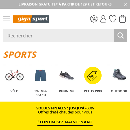
LIVRAISON GRATUITE* À PARTIR DE 129 € ET RETOURS
RETOUR SOUS 30 JOURS
PETITS PRIX
SPORTS
VÉLO
SWIM &
RUNNING
PETITS PRIX
OUTDOOR
BEACH
SOLDES FINALES : JUSQU'À -50%
Offres d'été chaudes pour vous
ÉCONOMISEZ MAINTENANT