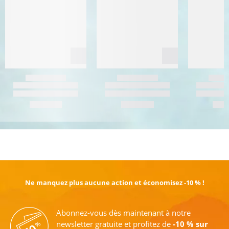
EN SAVOIR PLUS
Ne manquez plus aucune action et économisez -10 % !
Abonnez-vous dès maintenant à notre
newsletter gratuite et profitez de
-10 % sur