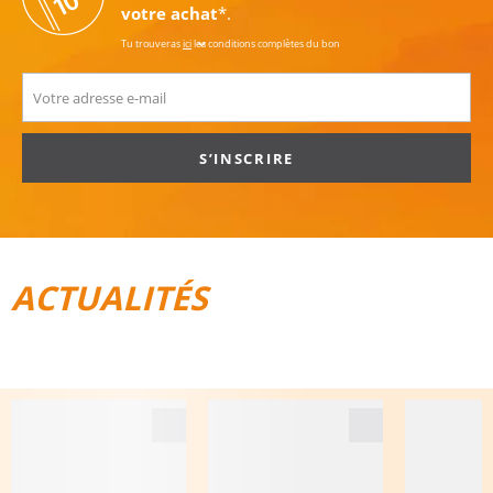
votre achat
*.
Tu trouveras
ici
les conditions complètes du bon
S’INSCRIRE
ACTUALITÉS
TOUT POUR LE VÉLO
BAGAGES DE VOYAGE