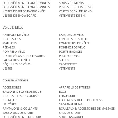
SOUS-VÊTEMENTS FONCTIONNELS
SOUS-VÊTEMENTS
SOUS-VÊTEMENTS FONCTIONNELS
VESTES ET GILETS DE SKI
VESTES DE SKI DE RANDONNÉE
VESTES DE SKI DE FOND
VESTES DE SNOWBOARD
VÊTEMENTS-DE-SKI
Vélos & bikes
ANTIVOLS DE VÉLO
CASQUES DE VÉLO
CHAUSSURES
LUNETTES DE SOLEIL
MAILLOTS
COMPTEURS DE VÉLO
PÉDALES
POIGNÉES DE VÉLO
POMPES À VÉLO
PORTE-BAGAGES
PORTE-VÉLOS ET ACCESSOIRES
PROTECTIONS
SACS À DOS DE VÉLO
SELLES
BÉQUILLES DE VÉLO
TROTTINETTE
VESTES
VÊTEMENTS
Course & fitness
ACCESSOIRES
APPAREILS DE FITNESS
BALLONS DE GYMNASTIQUE
BOXE
CHAUSSETTES DE COURSE
CHAUSSURES
CHEMISES
LEGGINGS & TIGHTS DE FITNESS
HALTÈRES
SPORTNAHRUNG
PANTALONS & COLLANTS
ROULEAUX & ACCESSOIRES DE MASSAGE
SACS À DOS DE SPORT
SACS DE SPORT
SOUS-VÊTEMENTS DE COURSE
SOUTIENS-GORGE