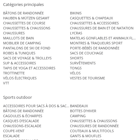
Catégories principales
BÂTONS DE RANDONNÉE
BIKINIS
HAUBEN & MÜTZEN GESAMT
CASQUETTES & CHAPEAUX
CHAUSSETTES DE COURSE
CHAUSSETTES & ACCESSOIRES
CHAUSSETTES & CHAUSSONS
CHAUSSURES DE BAIN ET DE NATATION
CHAUSSURES
LYCRAS
MAILLOTS DE BAIN
MATELAS GONFLABLES ET ANIMAUX FLOT
MOBILIER DE CAMPING
MONTRES & TRAQUEURS SPORT
PANTALONS DE SKI DE FOND
PORTE-BÉBÉS DE RANDONNÉE
ROBES & TUNIQUES
SACS DE COUCHAGE
SACS DE VOYAGE & TROLLEYS
SHORTS
SUP & ACCESSOIRES
SURVÊTEMENTS
TAPIS DE YOGA ET ACCESSOIRES
TONGS
TROTTINETTE
VÉLOS
VÉLOS ÉLECTRIQUES
VESTES DE TOURISME
VTT
Sports outdoor
ACCESSOIRES POUR SACS À DOS & SACS ÉTANCHES
BANDEAUX
BÂTONS DE RANDONNÉE
BOTTES D’HIVER
CAGOULES & ÉCHARPES
CAMPING
CASQUES D’ESCALADE
CHAUSSETTES & CHAUSSONS
CHAUSSONS-ESCALADE
CHAUSSURES DE RANDONNÉE
COUPE-VENT
COUTEAUX & MULTITOOLS
ESCALADE
GANTS & MOUFLES