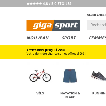
★★★★★ 4,8 / 5,0 ÉTOILES
ALLER CHEZ
PRIX &
PETITS PRIX
NOUVEAU
SPORT
FEMME
VALEUR
PETITS PRIX JUSQU'À -50%
Votre dernière chance sur les offres d'été !
VÉLO
NATATION &
RUNNIN
PLAGE