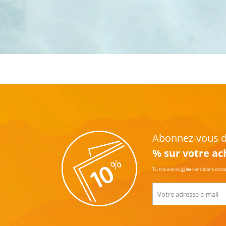
Abonnez-vous dè
% sur votre ac
Tu trouveras
ici
les conditions com