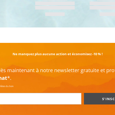
EN SAVOIR PLUS
Ne manquez plus aucune action et économisez -10 % !
s maintenant à notre newsletter gratuite et pro
hat
*.
plètes du bon
S’INS