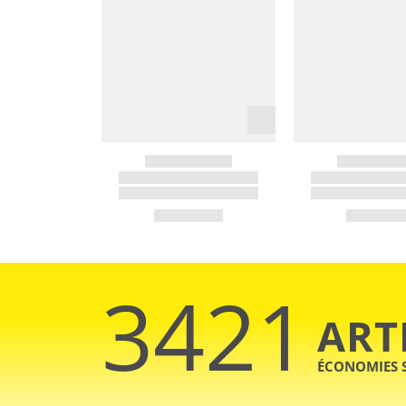
3421
ART
ÉCONOMIES 