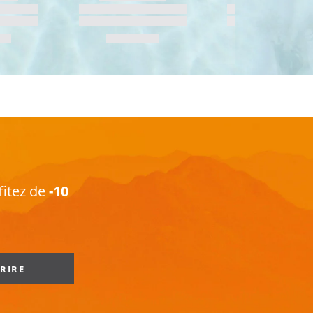
fitez de
-10
CRIRE