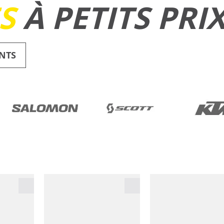
ES
À PETITS PRI
NTS
RUNNING