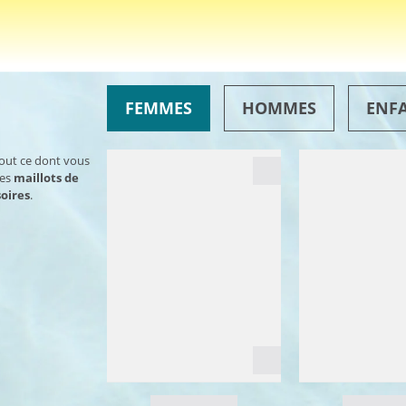
FEMMES
HOMMES
ENF
tout ce dont vous
des
maillots de
oires
.