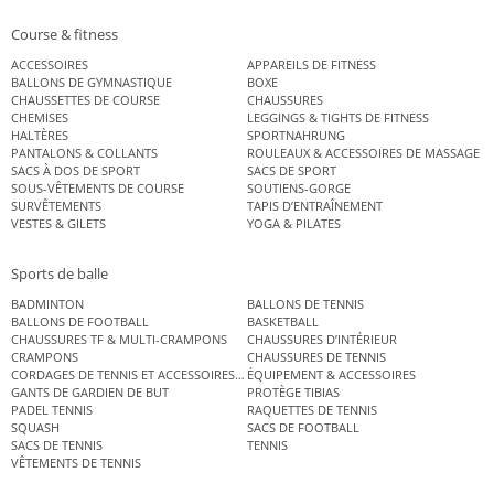
Course & fitness
ACCESSOIRES
APPAREILS DE FITNESS
BALLONS DE GYMNASTIQUE
BOXE
CHAUSSETTES DE COURSE
CHAUSSURES
CHEMISES
LEGGINGS & TIGHTS DE FITNESS
HALTÈRES
SPORTNAHRUNG
PANTALONS & COLLANTS
ROULEAUX & ACCESSOIRES DE MASSAGE
SACS À DOS DE SPORT
SACS DE SPORT
SOUS-VÊTEMENTS DE COURSE
SOUTIENS-GORGE
SURVÊTEMENTS
TAPIS D’ENTRAÎNEMENT
VESTES & GILETS
YOGA & PILATES
Sports de balle
BADMINTON
BALLONS DE TENNIS
BALLONS DE FOOTBALL
BASKETBALL
CHAUSSURES TF & MULTI-CRAMPONS
CHAUSSURES D’INTÉRIEUR
CRAMPONS
CHAUSSURES DE TENNIS
CORDAGES DE TENNIS ET ACCESSOIRES DE TENNIS
ÉQUIPEMENT & ACCESSOIRES
GANTS DE GARDIEN DE BUT
PROTÈGE TIBIAS
PADEL TENNIS
RAQUETTES DE TENNIS
SQUASH
SACS DE FOOTBALL
SACS DE TENNIS
TENNIS
VÊTEMENTS DE TENNIS