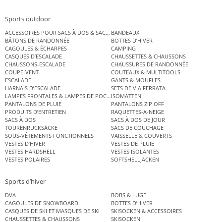
Sports outdoor
ACCESSOIRES POUR SACS À DOS & SACS ÉTANCHES
BANDEAUX
BÂTONS DE RANDONNÉE
BOTTES D’HIVER
CAGOULES & ÉCHARPES
CAMPING
CASQUES D’ESCALADE
CHAUSSETTES & CHAUSSONS
CHAUSSONS-ESCALADE
CHAUSSURES DE RANDONNÉE
COUPE-VENT
COUTEAUX & MULTITOOLS
ESCALADE
GANTS & MOUFLES
HARNAIS D’ESCALADE
SETS DE VIA FERRATA
LAMPES FRONTALES & LAMPES DE POCHE
ISOMATTEN
PANTALONS DE PLUIE
PANTALONS ZIP OFF
PRODUITS D’ENTRETIEN
RAQUETTES-A-NEIGE
SACS À DOS
SACS À DOS DE JOUR
TOURENRUCKSÄCKE
SACS DE COUCHAGE
SOUS-VÊTEMENTS FONCTIONNELS
VAISSELLE & COUVERTS
VESTES D’HIVER
VESTES DE PLUIE
VESTES HARDSHELL
VESTES ISOLANTES
VESTES POLAIRES
SOFTSHELLJACKEN
Sports d’hiver
DVA
BOBS & LUGE
CAGOULES DE SNOWBOARD
BOTTES D’HIVER
CASQUES DE SKI ET MASQUES DE SKI
SKISOCKEN & ACCESSOIRES
CHAUSSETTES & CHAUSSONS
SKISOCKEN