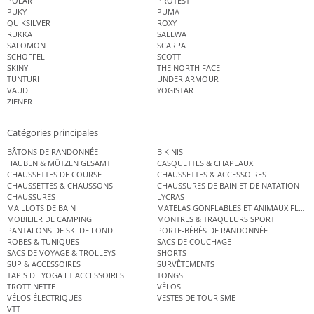
POLAR
PROTEST
PUKY
PUMA
QUIKSILVER
ROXY
RUKKA
SALEWA
SALOMON
SCARPA
SCHÖFFEL
SCOTT
SKINY
THE NORTH FACE
TUNTURI
UNDER ARMOUR
VAUDE
YOGISTAR
ZIENER
Catégories principales
BÂTONS DE RANDONNÉE
BIKINIS
HAUBEN & MÜTZEN GESAMT
CASQUETTES & CHAPEAUX
CHAUSSETTES DE COURSE
CHAUSSETTES & ACCESSOIRES
CHAUSSETTES & CHAUSSONS
CHAUSSURES DE BAIN ET DE NATATION
CHAUSSURES
LYCRAS
MAILLOTS DE BAIN
MATELAS GONFLABLES ET ANIMAUX FLOT
MOBILIER DE CAMPING
MONTRES & TRAQUEURS SPORT
PANTALONS DE SKI DE FOND
PORTE-BÉBÉS DE RANDONNÉE
ROBES & TUNIQUES
SACS DE COUCHAGE
SACS DE VOYAGE & TROLLEYS
SHORTS
SUP & ACCESSOIRES
SURVÊTEMENTS
TAPIS DE YOGA ET ACCESSOIRES
TONGS
TROTTINETTE
VÉLOS
VÉLOS ÉLECTRIQUES
VESTES DE TOURISME
VTT