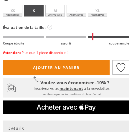
XS
S
M
L
XL
Alternatives
Alternatives
Alternatives
Alternatives
Évaluation de la taille :
?
Coupe étroite
assorti
coupe ample
Attention:
Plus que 1 pièce disponible !
AJOUTER AU PANIER
Voulez-vous économiser -10% ?
Inscrivez-vous
maintenant
à la newsletter.
Veuillez respecter les conditions du bon d'achat.
Détails