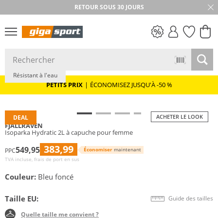
RETOUR SOUS 30 JOURS
Durable
Primaloft®
PETITS PRIX
Résistant à l'eau
PETITS PRIX
|
ÉCONOMISEZ JUSQU'À -50 %
ACHETER LE LOOK
DEAL
FJÄLLRÄVEN
Isoparka Hydratic 2L à capuche pour femme
383,99
549,95
Économiser
maintenant
PPC
TVA incluse, frais de port en sus
Couleur:
Bleu foncé
Taille EU:
Guide des tailles
Quelle taille me convient ?