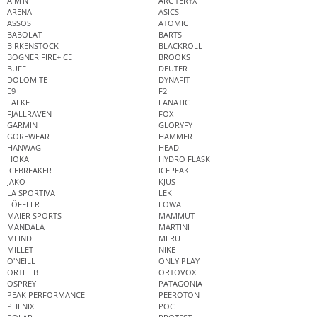
AIM'N
ARC'TERYX
ARENA
ASICS
ASSOS
ATOMIC
BABOLAT
BARTS
BIRKENSTOCK
BLACKROLL
BOGNER FIRE+ICE
BROOKS
BUFF
DEUTER
DOLOMITE
DYNAFIT
E9
F2
FALKE
FANATIC
FJÄLLRÄVEN
FOX
GARMIN
GLORYFY
GOREWEAR
HAMMER
HANWAG
HEAD
HOKA
HYDRO FLASK
ICEBREAKER
ICEPEAK
JAKO
KJUS
LA SPORTIVA
LEKI
LÖFFLER
LOWA
MAIER SPORTS
MAMMUT
MANDALA
MARTINI
MEINDL
MERU
MILLET
NIKE
O'NEILL
ONLY PLAY
ORTLIEB
ORTOVOX
OSPREY
PATAGONIA
PEAK PERFORMANCE
PEEROTON
PHENIX
POC