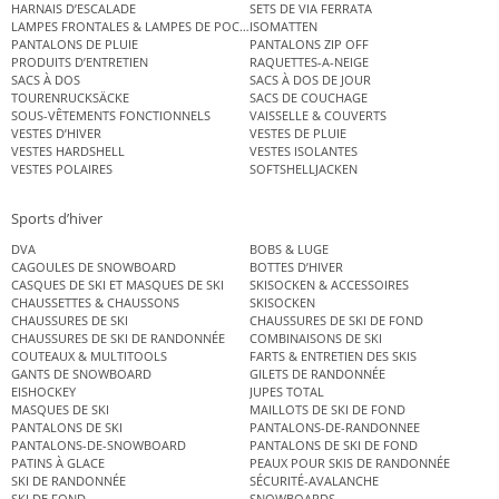
HARNAIS D’ESCALADE
SETS DE VIA FERRATA
LAMPES FRONTALES & LAMPES DE POCHE
ISOMATTEN
PANTALONS DE PLUIE
PANTALONS ZIP OFF
PRODUITS D’ENTRETIEN
RAQUETTES-A-NEIGE
SACS À DOS
SACS À DOS DE JOUR
TOURENRUCKSÄCKE
SACS DE COUCHAGE
SOUS-VÊTEMENTS FONCTIONNELS
VAISSELLE & COUVERTS
VESTES D’HIVER
VESTES DE PLUIE
VESTES HARDSHELL
VESTES ISOLANTES
VESTES POLAIRES
SOFTSHELLJACKEN
Sports d’hiver
DVA
BOBS & LUGE
CAGOULES DE SNOWBOARD
BOTTES D’HIVER
CASQUES DE SKI ET MASQUES DE SKI
SKISOCKEN & ACCESSOIRES
CHAUSSETTES & CHAUSSONS
SKISOCKEN
CHAUSSURES DE SKI
CHAUSSURES DE SKI DE FOND
CHAUSSURES DE SKI DE RANDONNÉE
COMBINAISONS DE SKI
COUTEAUX & MULTITOOLS
FARTS & ENTRETIEN DES SKIS
GANTS DE SNOWBOARD
GILETS DE RANDONNÉE
EISHOCKEY
JUPES TOTAL
MASQUES DE SKI
MAILLOTS DE SKI DE FOND
PANTALONS DE SKI
PANTALONS-DE-RANDONNEE
PANTALONS-DE-SNOWBOARD
PANTALONS DE SKI DE FOND
PATINS À GLACE
PEAUX POUR SKIS DE RANDONNÉE
SKI DE RANDONNÉE
SÉCURITÉ-AVALANCHE
SKI DE FOND
SNOWBOARDS