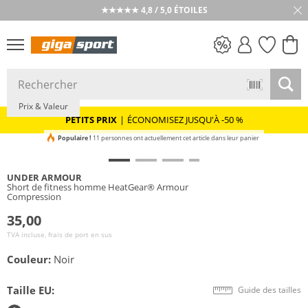
★★★★★ 4,8 / 5,0 ÉTOILES
PETITS PRIX
Prix & Valeur
PETITS PRIX
|
ÉCONOMISEZ JUSQU'À -50 %
Populaire !
11 personnes ont actuellement cet article dans leur panier
UNDER ARMOUR
Short de fitness homme HeatGear® Armour
Compression
35,00
TVA incluse, frais de port en sus
Couleur:
Noir
Taille EU:
Guide des tailles