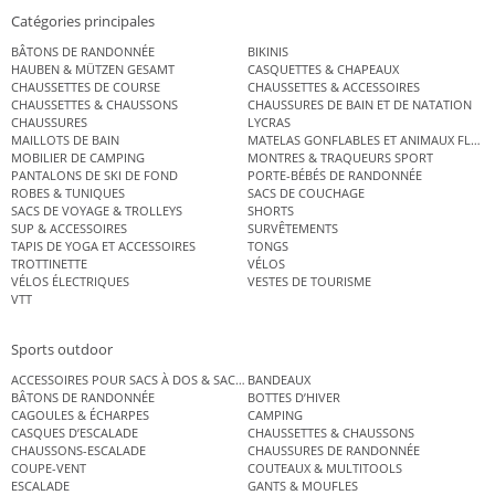
Catégories principales
BÂTONS DE RANDONNÉE
BIKINIS
HAUBEN & MÜTZEN GESAMT
CASQUETTES & CHAPEAUX
CHAUSSETTES DE COURSE
CHAUSSETTES & ACCESSOIRES
CHAUSSETTES & CHAUSSONS
CHAUSSURES DE BAIN ET DE NATATION
CHAUSSURES
LYCRAS
MAILLOTS DE BAIN
MATELAS GONFLABLES ET ANIMAUX FLOT
MOBILIER DE CAMPING
MONTRES & TRAQUEURS SPORT
PANTALONS DE SKI DE FOND
PORTE-BÉBÉS DE RANDONNÉE
ROBES & TUNIQUES
SACS DE COUCHAGE
SACS DE VOYAGE & TROLLEYS
SHORTS
SUP & ACCESSOIRES
SURVÊTEMENTS
TAPIS DE YOGA ET ACCESSOIRES
TONGS
TROTTINETTE
VÉLOS
VÉLOS ÉLECTRIQUES
VESTES DE TOURISME
VTT
Sports outdoor
ACCESSOIRES POUR SACS À DOS & SACS ÉTANCHES
BANDEAUX
BÂTONS DE RANDONNÉE
BOTTES D’HIVER
CAGOULES & ÉCHARPES
CAMPING
CASQUES D’ESCALADE
CHAUSSETTES & CHAUSSONS
CHAUSSONS-ESCALADE
CHAUSSURES DE RANDONNÉE
COUPE-VENT
COUTEAUX & MULTITOOLS
ESCALADE
GANTS & MOUFLES