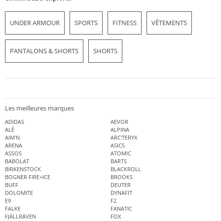
UNDER ARMOUR
SPORTS
FITNESS
VÊTEMENTS
PANTALONS & SHORTS
SHORTS
Les meilleures marques
ADIDAS
AEVOR
ALÉ
ALPINA
AIM'N
ARC'TERYX
ARENA
ASICS
ASSOS
ATOMIC
BABOLAT
BARTS
BIRKENSTOCK
BLACKROLL
BOGNER FIRE+ICE
BROOKS
BUFF
DEUTER
DOLOMITE
DYNAFIT
E9
F2
FALKE
FANATIC
FJÄLLRÄVEN
FOX