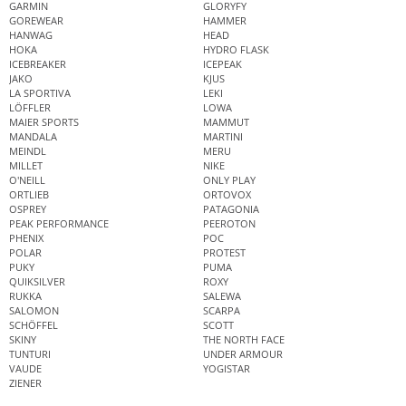
GARMIN
GLORYFY
GOREWEAR
HAMMER
HANWAG
HEAD
HOKA
HYDRO FLASK
ICEBREAKER
ICEPEAK
JAKO
KJUS
LA SPORTIVA
LEKI
LÖFFLER
LOWA
MAIER SPORTS
MAMMUT
MANDALA
MARTINI
MEINDL
MERU
MILLET
NIKE
O'NEILL
ONLY PLAY
ORTLIEB
ORTOVOX
OSPREY
PATAGONIA
PEAK PERFORMANCE
PEEROTON
PHENIX
POC
POLAR
PROTEST
PUKY
PUMA
QUIKSILVER
ROXY
RUKKA
SALEWA
SALOMON
SCARPA
SCHÖFFEL
SCOTT
SKINY
THE NORTH FACE
TUNTURI
UNDER ARMOUR
VAUDE
YOGISTAR
ZIENER