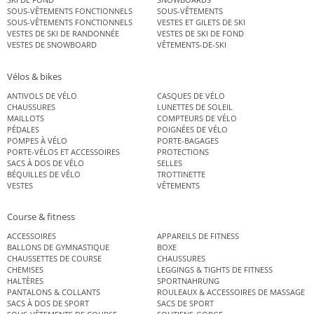
SOUS-VÊTEMENTS FONCTIONNELS
SOUS-VÊTEMENTS
SOUS-VÊTEMENTS FONCTIONNELS
VESTES ET GILETS DE SKI
VESTES DE SKI DE RANDONNÉE
VESTES DE SKI DE FOND
VESTES DE SNOWBOARD
VÊTEMENTS-DE-SKI
Vélos & bikes
ANTIVOLS DE VÉLO
CASQUES DE VÉLO
CHAUSSURES
LUNETTES DE SOLEIL
MAILLOTS
COMPTEURS DE VÉLO
PÉDALES
POIGNÉES DE VÉLO
POMPES À VÉLO
PORTE-BAGAGES
PORTE-VÉLOS ET ACCESSOIRES
PROTECTIONS
SACS À DOS DE VÉLO
SELLES
BÉQUILLES DE VÉLO
TROTTINETTE
VESTES
VÊTEMENTS
Course & fitness
ACCESSOIRES
APPAREILS DE FITNESS
BALLONS DE GYMNASTIQUE
BOXE
CHAUSSETTES DE COURSE
CHAUSSURES
CHEMISES
LEGGINGS & TIGHTS DE FITNESS
HALTÈRES
SPORTNAHRUNG
PANTALONS & COLLANTS
ROULEAUX & ACCESSOIRES DE MASSAGE
SACS À DOS DE SPORT
SACS DE SPORT