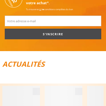
votre achat
*.
Tu trouveras
ici
les conditions complètes du bon
S’INSCRIRE
ACTUALITÉS
TOUT POUR LE VÉLO
BAGAGES DE VOYAGE