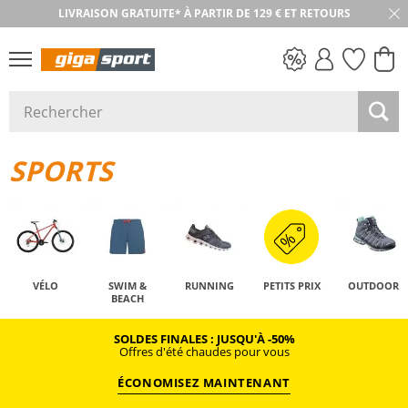
LIVRAISON GRATUITE* À PARTIR DE 129 € ET RETOURS
RETOUR SOUS 30 JOURS
PETITS PRIX
SPORTS
VÉLO
SWIM &
RUNNING
PETITS PRIX
OUTDOOR
BEACH
SOLDES FINALES : JUSQU'À -50%
Offres d'été chaudes pour vous
ÉCONOMISEZ MAINTENANT