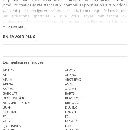
produits chauds et résistants aux intempéries pour les plaisirs outdoor
par vent, pluie et neige. Vous êtes ainsi parfaitement équipé dans toutes
les situations sportives – que vous soyez débutant*e ou
professionnel*le actif*ve à la montagne, dans la vallée, au bord de l’eau
ou dans l’eau.
EN SAVOIR PLUS
Les meilleures marques
ADIDAS
AEVOR
ALÉ
ALPINA
AIM'N
ARC'TERYX
ARENA
ASICS
ASSOS
ATOMIC
BABOLAT
BARTS
BIRKENSTOCK
BLACKROLL
BOGNER FIRE+ICE
BROOKS
BUFF
DEUTER
DOLOMITE
DYNAFIT
E9
F2
FALKE
FANATIC
FJÄLLRÄVEN
FOX