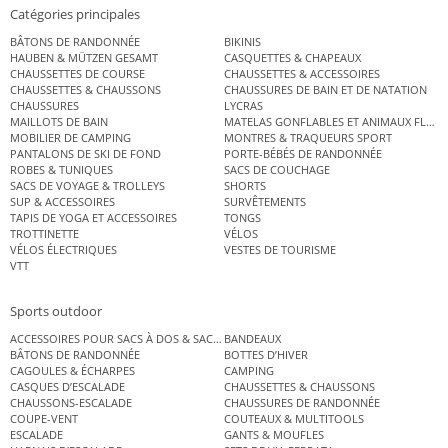
Catégories principales
BÂTONS DE RANDONNÉE
BIKINIS
HAUBEN & MÜTZEN GESAMT
CASQUETTES & CHAPEAUX
CHAUSSETTES DE COURSE
CHAUSSETTES & ACCESSOIRES
CHAUSSETTES & CHAUSSONS
CHAUSSURES DE BAIN ET DE NATATION
CHAUSSURES
LYCRAS
MAILLOTS DE BAIN
MATELAS GONFLABLES ET ANIMAUX FLOT
MOBILIER DE CAMPING
MONTRES & TRAQUEURS SPORT
PANTALONS DE SKI DE FOND
PORTE-BÉBÉS DE RANDONNÉE
ROBES & TUNIQUES
SACS DE COUCHAGE
SACS DE VOYAGE & TROLLEYS
SHORTS
SUP & ACCESSOIRES
SURVÊTEMENTS
TAPIS DE YOGA ET ACCESSOIRES
TONGS
TROTTINETTE
VÉLOS
VÉLOS ÉLECTRIQUES
VESTES DE TOURISME
VTT
Sports outdoor
ACCESSOIRES POUR SACS À DOS & SACS ÉTANCHES
BANDEAUX
BÂTONS DE RANDONNÉE
BOTTES D’HIVER
CAGOULES & ÉCHARPES
CAMPING
CASQUES D’ESCALADE
CHAUSSETTES & CHAUSSONS
CHAUSSONS-ESCALADE
CHAUSSURES DE RANDONNÉE
COUPE-VENT
COUTEAUX & MULTITOOLS
ESCALADE
GANTS & MOUFLES