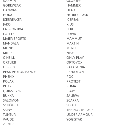
GARMIN
GLORYFY
GOREWEAR
HAMMER
HANWAG
HEAD
HOKA
HYDRO FLASK
ICEBREAKER
ICEPEAK
JAKO
KJUS
LA SPORTIVA
LEKI
LÖFFLER
LOWA
MAIER SPORTS
MAMMUT
MANDALA
MARTINI
MEINDL
MERU
MILLET
NIKE
O'NEILL
ONLY PLAY
ORTLIEB
ORTOVOX
OSPREY
PATAGONIA
PEAK PERFORMANCE
PEEROTON
PHENIX
POC
POLAR
PROTEST
PUKY
PUMA
QUIKSILVER
ROXY
RUKKA
SALEWA
SALOMON
SCARPA
SCHÖFFEL
SCOTT
SKINY
THE NORTH FACE
TUNTURI
UNDER ARMOUR
VAUDE
YOGISTAR
ZIENER