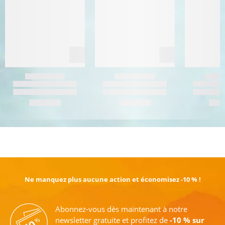
EN SAVOIR PLUS
Ne manquez plus aucune action et économisez -10 % !
Abonnez-vous dès maintenant à notre
newsletter gratuite et profitez de
-10 % sur