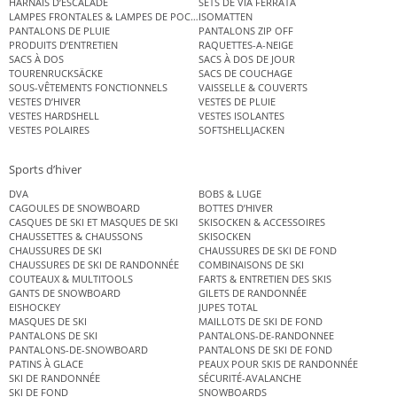
HARNAIS D’ESCALADE
SETS DE VIA FERRATA
LAMPES FRONTALES & LAMPES DE POCHE
ISOMATTEN
PANTALONS DE PLUIE
PANTALONS ZIP OFF
PRODUITS D’ENTRETIEN
RAQUETTES-A-NEIGE
SACS À DOS
SACS À DOS DE JOUR
TOURENRUCKSÄCKE
SACS DE COUCHAGE
SOUS-VÊTEMENTS FONCTIONNELS
VAISSELLE & COUVERTS
VESTES D’HIVER
VESTES DE PLUIE
VESTES HARDSHELL
VESTES ISOLANTES
VESTES POLAIRES
SOFTSHELLJACKEN
Sports d’hiver
DVA
BOBS & LUGE
CAGOULES DE SNOWBOARD
BOTTES D’HIVER
CASQUES DE SKI ET MASQUES DE SKI
SKISOCKEN & ACCESSOIRES
CHAUSSETTES & CHAUSSONS
SKISOCKEN
CHAUSSURES DE SKI
CHAUSSURES DE SKI DE FOND
CHAUSSURES DE SKI DE RANDONNÉE
COMBINAISONS DE SKI
COUTEAUX & MULTITOOLS
FARTS & ENTRETIEN DES SKIS
GANTS DE SNOWBOARD
GILETS DE RANDONNÉE
EISHOCKEY
JUPES TOTAL
MASQUES DE SKI
MAILLOTS DE SKI DE FOND
PANTALONS DE SKI
PANTALONS-DE-RANDONNEE
PANTALONS-DE-SNOWBOARD
PANTALONS DE SKI DE FOND
PATINS À GLACE
PEAUX POUR SKIS DE RANDONNÉE
SKI DE RANDONNÉE
SÉCURITÉ-AVALANCHE
SKI DE FOND
SNOWBOARDS