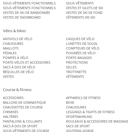
SOUS-VÊTEMENTS FONCTIONNELS
SOUS-VÊTEMENTS
SOUS-VÊTEMENTS FONCTIONNELS
VESTES ET GILETS DE SKI
VESTES DE SKI DE RANDONNÉE
VESTES DE SKI DE FOND
VESTES DE SNOWBOARD
VÊTEMENTS-DE-SKI
Vélos & bikes
ANTIVOLS DE VÉLO
CASQUES DE VÉLO
CHAUSSURES
LUNETTES DE SOLEIL
MAILLOTS
COMPTEURS DE VÉLO
PÉDALES
POIGNÉES DE VÉLO
POMPES À VÉLO
PORTE-BAGAGES
PORTE-VÉLOS ET ACCESSOIRES
PROTECTIONS
SACS À DOS DE VÉLO
SELLES
BÉQUILLES DE VÉLO
TROTTINETTE
VESTES
VÊTEMENTS
Course & fitness
ACCESSOIRES
APPAREILS DE FITNESS
BALLONS DE GYMNASTIQUE
BOXE
CHAUSSETTES DE COURSE
CHAUSSURES
CHEMISES
LEGGINGS & TIGHTS DE FITNESS
HALTÈRES
SPORTNAHRUNG
PANTALONS & COLLANTS
ROULEAUX & ACCESSOIRES DE MASSAGE
SACS À DOS DE SPORT
SACS DE SPORT
SOUS-VÊTEMENTS DE COURSE
SOUTIENS-GORGE