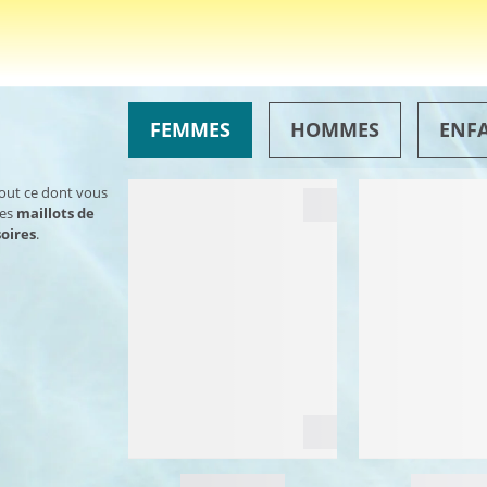
FEMMES
HOMMES
ENF
tout ce dont vous
des
maillots de
oires
.