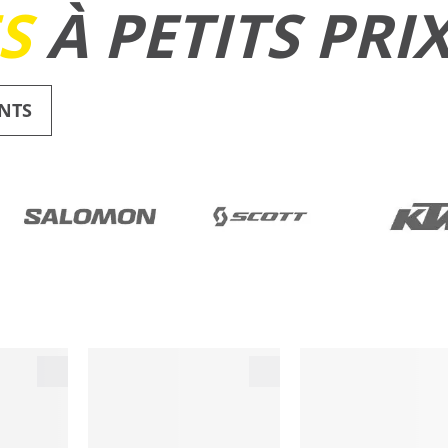
ES
À PETITS PRI
NTS
RUNNING