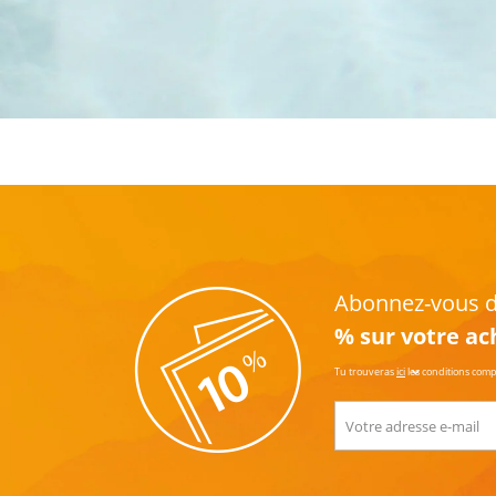
Abonnez-vous dè
% sur votre ac
Tu trouveras
ici
les conditions com