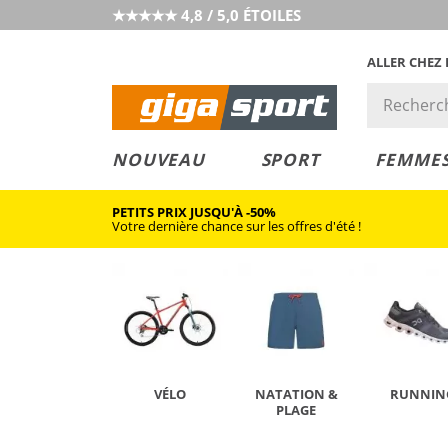
★★★★★ 4,8 / 5,0 ÉTOILES
ALLER CHEZ
PRIX &
PETITS PRIX
NOUVEAU
SPORT
FEMME
VALEUR
PETITS PRIX JUSQU'À -50%
Votre dernière chance sur les offres d'été !
VÉLO
NATATION &
RUNNIN
PLAGE