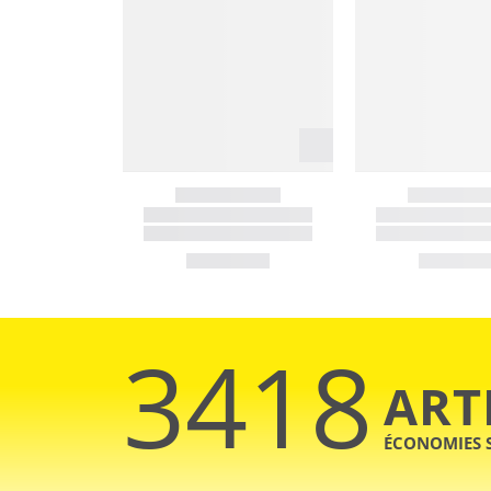
3418
ART
ÉCONOMIES 