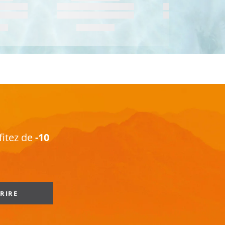
fitez de
-10
CRIRE