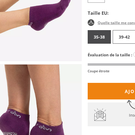
Taille EU:
Quelle taille me con
35-38
39-42
Évaluation de la taille :
Coupe étroite
AJO
Ins