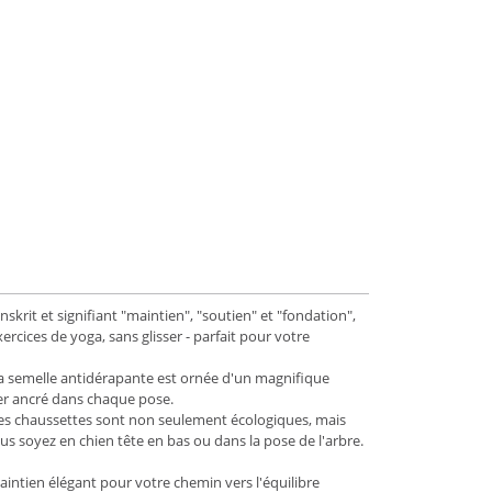
anskrit et signifiant "maintien", "soutien" et "fondation",
rcices de yoga, sans glisser - parfait pour votre
n. La semelle antidérapante est ornée d'un magnifique
ter ancré dans chaque pose.
ces chaussettes sont non seulement écologiques, mais
s soyez en chien tête en bas ou dans la pose de l'arbre.
aintien élégant pour votre chemin vers l'équilibre