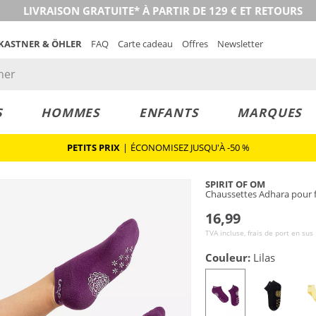
LIVRAISON GRATUITE* À PARTIR DE 129 € ET RETOURS
 KASTNER & ÖHLER
FAQ
Carte cadeau
Offres
Newsletter
S
HOMMES
ENFANTS
MARQUES
PETITS PRIX
|
ÉCONOMISEZ JUSQU'À -50 %
SPIRIT OF OM
Chaussettes Adhara pour
16,99
TVA incluse, frais de port en sus
Couleur:
Lilas