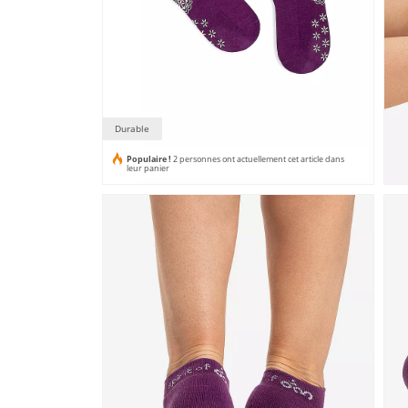
Durable
Populaire !
2 personnes ont actuellement cet article dans
leur panier