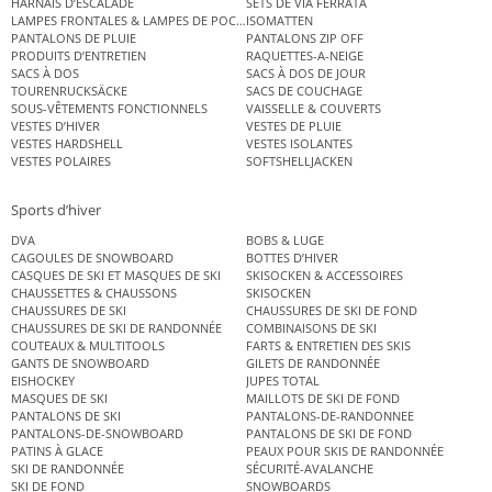
HARNAIS D’ESCALADE
SETS DE VIA FERRATA
LAMPES FRONTALES & LAMPES DE POCHE
ISOMATTEN
PANTALONS DE PLUIE
PANTALONS ZIP OFF
PRODUITS D’ENTRETIEN
RAQUETTES-A-NEIGE
SACS À DOS
SACS À DOS DE JOUR
TOURENRUCKSÄCKE
SACS DE COUCHAGE
SOUS-VÊTEMENTS FONCTIONNELS
VAISSELLE & COUVERTS
VESTES D’HIVER
VESTES DE PLUIE
VESTES HARDSHELL
VESTES ISOLANTES
VESTES POLAIRES
SOFTSHELLJACKEN
Sports d’hiver
DVA
BOBS & LUGE
CAGOULES DE SNOWBOARD
BOTTES D’HIVER
CASQUES DE SKI ET MASQUES DE SKI
SKISOCKEN & ACCESSOIRES
CHAUSSETTES & CHAUSSONS
SKISOCKEN
CHAUSSURES DE SKI
CHAUSSURES DE SKI DE FOND
CHAUSSURES DE SKI DE RANDONNÉE
COMBINAISONS DE SKI
COUTEAUX & MULTITOOLS
FARTS & ENTRETIEN DES SKIS
GANTS DE SNOWBOARD
GILETS DE RANDONNÉE
EISHOCKEY
JUPES TOTAL
MASQUES DE SKI
MAILLOTS DE SKI DE FOND
PANTALONS DE SKI
PANTALONS-DE-RANDONNEE
PANTALONS-DE-SNOWBOARD
PANTALONS DE SKI DE FOND
PATINS À GLACE
PEAUX POUR SKIS DE RANDONNÉE
SKI DE RANDONNÉE
SÉCURITÉ-AVALANCHE
SKI DE FOND
SNOWBOARDS