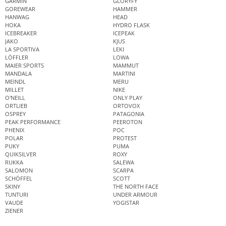
GARMIN
GLORYFY
GOREWEAR
HAMMER
HANWAG
HEAD
HOKA
HYDRO FLASK
ICEBREAKER
ICEPEAK
JAKO
KJUS
LA SPORTIVA
LEKI
LÖFFLER
LOWA
MAIER SPORTS
MAMMUT
MANDALA
MARTINI
MEINDL
MERU
MILLET
NIKE
O'NEILL
ONLY PLAY
ORTLIEB
ORTOVOX
OSPREY
PATAGONIA
PEAK PERFORMANCE
PEEROTON
PHENIX
POC
POLAR
PROTEST
PUKY
PUMA
QUIKSILVER
ROXY
RUKKA
SALEWA
SALOMON
SCARPA
SCHÖFFEL
SCOTT
SKINY
THE NORTH FACE
TUNTURI
UNDER ARMOUR
VAUDE
YOGISTAR
ZIENER