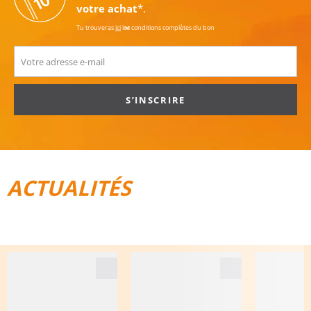
votre achat
*.
Tu trouveras
ici
les conditions complètes du bon
S’INSCRIRE
ACTUALITÉS
TOUT POUR LE VÉLO
BAGAGES DE VOYAGE