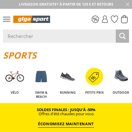
RETOUR SOUS 30 JOURS
PETITS PRIX
SPORTS
VÉLO
SWIM &
RUNNING
PETITS PRIX
OUTDOOR
BEACH
SOLDES FINALES : JUSQU'À -50%
Offres d'été chaudes pour vous
ÉCONOMISEZ MAINTENANT