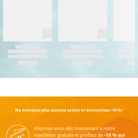
EN SAVOIR PLUS
Ne manquez plus aucune action et économisez -10 % !
Abonnez-vous dès maintenant à notre
newsletter gratuite et profitez de
-10 % sur