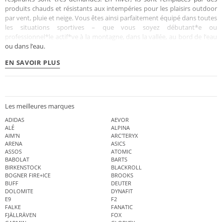
produits chauds et résistants aux intempéries pour les plaisirs outdoor
par vent, pluie et neige. Vous êtes ainsi parfaitement équipé dans toutes
les situations sportives – que vous soyez débutant*e ou
professionnel*le actif*ve à la montagne, dans la vallée, au bord de l’eau
ou dans l’eau.
EN SAVOIR PLUS
Les meilleures marques
ADIDAS
AEVOR
ALÉ
ALPINA
AIM'N
ARC'TERYX
ARENA
ASICS
ASSOS
ATOMIC
BABOLAT
BARTS
BIRKENSTOCK
BLACKROLL
BOGNER FIRE+ICE
BROOKS
BUFF
DEUTER
DOLOMITE
DYNAFIT
E9
F2
FALKE
FANATIC
FJÄLLRÄVEN
FOX