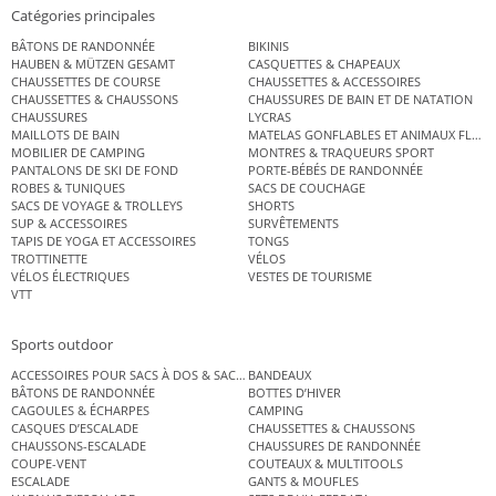
Catégories principales
BÂTONS DE RANDONNÉE
BIKINIS
HAUBEN & MÜTZEN GESAMT
CASQUETTES & CHAPEAUX
CHAUSSETTES DE COURSE
CHAUSSETTES & ACCESSOIRES
CHAUSSETTES & CHAUSSONS
CHAUSSURES DE BAIN ET DE NATATION
CHAUSSURES
LYCRAS
MAILLOTS DE BAIN
MATELAS GONFLABLES ET ANIMAUX FLOT
MOBILIER DE CAMPING
MONTRES & TRAQUEURS SPORT
PANTALONS DE SKI DE FOND
PORTE-BÉBÉS DE RANDONNÉE
ROBES & TUNIQUES
SACS DE COUCHAGE
SACS DE VOYAGE & TROLLEYS
SHORTS
SUP & ACCESSOIRES
SURVÊTEMENTS
TAPIS DE YOGA ET ACCESSOIRES
TONGS
TROTTINETTE
VÉLOS
VÉLOS ÉLECTRIQUES
VESTES DE TOURISME
VTT
Sports outdoor
ACCESSOIRES POUR SACS À DOS & SACS ÉTANCHES
BANDEAUX
BÂTONS DE RANDONNÉE
BOTTES D’HIVER
CAGOULES & ÉCHARPES
CAMPING
CASQUES D’ESCALADE
CHAUSSETTES & CHAUSSONS
CHAUSSONS-ESCALADE
CHAUSSURES DE RANDONNÉE
COUPE-VENT
COUTEAUX & MULTITOOLS
ESCALADE
GANTS & MOUFLES