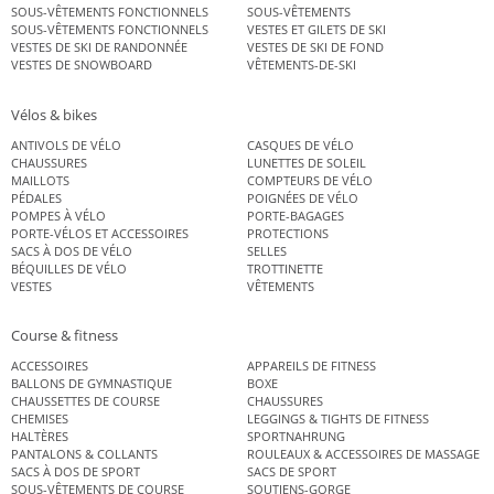
SOUS-VÊTEMENTS FONCTIONNELS
SOUS-VÊTEMENTS
SOUS-VÊTEMENTS FONCTIONNELS
VESTES ET GILETS DE SKI
VESTES DE SKI DE RANDONNÉE
VESTES DE SKI DE FOND
VESTES DE SNOWBOARD
VÊTEMENTS-DE-SKI
Vélos & bikes
ANTIVOLS DE VÉLO
CASQUES DE VÉLO
CHAUSSURES
LUNETTES DE SOLEIL
MAILLOTS
COMPTEURS DE VÉLO
PÉDALES
POIGNÉES DE VÉLO
POMPES À VÉLO
PORTE-BAGAGES
PORTE-VÉLOS ET ACCESSOIRES
PROTECTIONS
SACS À DOS DE VÉLO
SELLES
BÉQUILLES DE VÉLO
TROTTINETTE
VESTES
VÊTEMENTS
Course & fitness
ACCESSOIRES
APPAREILS DE FITNESS
BALLONS DE GYMNASTIQUE
BOXE
CHAUSSETTES DE COURSE
CHAUSSURES
CHEMISES
LEGGINGS & TIGHTS DE FITNESS
HALTÈRES
SPORTNAHRUNG
PANTALONS & COLLANTS
ROULEAUX & ACCESSOIRES DE MASSAGE
SACS À DOS DE SPORT
SACS DE SPORT
SOUS-VÊTEMENTS DE COURSE
SOUTIENS-GORGE