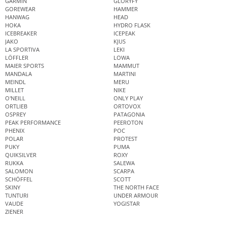
GARMIN
GLORYFY
GOREWEAR
HAMMER
HANWAG
HEAD
HOKA
HYDRO FLASK
ICEBREAKER
ICEPEAK
JAKO
KJUS
LA SPORTIVA
LEKI
LÖFFLER
LOWA
MAIER SPORTS
MAMMUT
MANDALA
MARTINI
MEINDL
MERU
MILLET
NIKE
O'NEILL
ONLY PLAY
ORTLIEB
ORTOVOX
OSPREY
PATAGONIA
PEAK PERFORMANCE
PEEROTON
PHENIX
POC
POLAR
PROTEST
PUKY
PUMA
QUIKSILVER
ROXY
RUKKA
SALEWA
SALOMON
SCARPA
SCHÖFFEL
SCOTT
SKINY
THE NORTH FACE
TUNTURI
UNDER ARMOUR
VAUDE
YOGISTAR
ZIENER