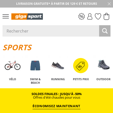
LIVRAISON GRATUITE* À PARTIR DE 129 € ET RETOURS
RETOUR SOUS 30 JOURS
PETITS PRIX
SPORTS
VÉLO
SWIM &
RUNNING
PETITS PRIX
OUTDOOR
BEACH
SOLDES FINALES : JUSQU'À -50%
Offres d'été chaudes pour vous
ÉCONOMISEZ MAINTENANT