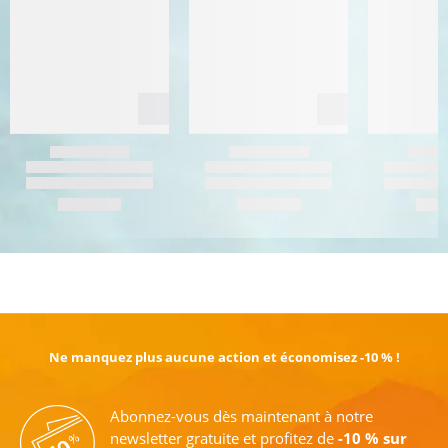
EN SAVOIR PLUS
Ne manquez plus aucune action et économisez -10 % !
Abonnez-vous dès maintenant à notre
newsletter gratuite et profitez de
-10 % sur