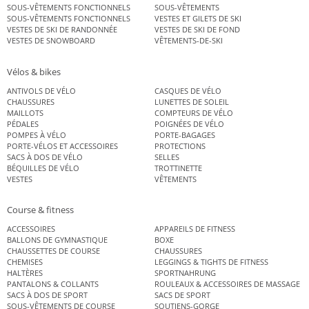
SOUS-VÊTEMENTS FONCTIONNELS
SOUS-VÊTEMENTS
SOUS-VÊTEMENTS FONCTIONNELS
VESTES ET GILETS DE SKI
VESTES DE SKI DE RANDONNÉE
VESTES DE SKI DE FOND
VESTES DE SNOWBOARD
VÊTEMENTS-DE-SKI
Vélos & bikes
ANTIVOLS DE VÉLO
CASQUES DE VÉLO
CHAUSSURES
LUNETTES DE SOLEIL
MAILLOTS
COMPTEURS DE VÉLO
PÉDALES
POIGNÉES DE VÉLO
POMPES À VÉLO
PORTE-BAGAGES
PORTE-VÉLOS ET ACCESSOIRES
PROTECTIONS
SACS À DOS DE VÉLO
SELLES
BÉQUILLES DE VÉLO
TROTTINETTE
VESTES
VÊTEMENTS
Course & fitness
ACCESSOIRES
APPAREILS DE FITNESS
BALLONS DE GYMNASTIQUE
BOXE
CHAUSSETTES DE COURSE
CHAUSSURES
CHEMISES
LEGGINGS & TIGHTS DE FITNESS
HALTÈRES
SPORTNAHRUNG
PANTALONS & COLLANTS
ROULEAUX & ACCESSOIRES DE MASSAGE
SACS À DOS DE SPORT
SACS DE SPORT
SOUS-VÊTEMENTS DE COURSE
SOUTIENS-GORGE