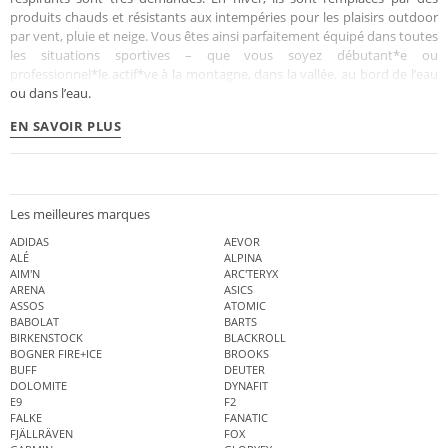
produits chauds et résistants aux intempéries pour les plaisirs outdoor
par vent, pluie et neige. Vous êtes ainsi parfaitement équipé dans toutes
les situations sportives – que vous soyez débutant*e ou
professionnel*le actif*ve à la montagne, dans la vallée, au bord de l’eau
ou dans l’eau.
EN SAVOIR PLUS
Les meilleures marques
ADIDAS
AEVOR
ALÉ
ALPINA
AIM'N
ARC'TERYX
ARENA
ASICS
ASSOS
ATOMIC
BABOLAT
BARTS
BIRKENSTOCK
BLACKROLL
BOGNER FIRE+ICE
BROOKS
BUFF
DEUTER
DOLOMITE
DYNAFIT
E9
F2
FALKE
FANATIC
FJÄLLRÄVEN
FOX