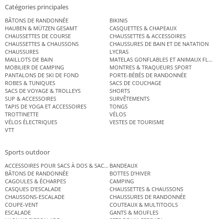
Catégories principales
BÂTONS DE RANDONNÉE
BIKINIS
HAUBEN & MÜTZEN GESAMT
CASQUETTES & CHAPEAUX
CHAUSSETTES DE COURSE
CHAUSSETTES & ACCESSOIRES
CHAUSSETTES & CHAUSSONS
CHAUSSURES DE BAIN ET DE NATATION
CHAUSSURES
LYCRAS
MAILLOTS DE BAIN
MATELAS GONFLABLES ET ANIMAUX FLOT
MOBILIER DE CAMPING
MONTRES & TRAQUEURS SPORT
PANTALONS DE SKI DE FOND
PORTE-BÉBÉS DE RANDONNÉE
ROBES & TUNIQUES
SACS DE COUCHAGE
SACS DE VOYAGE & TROLLEYS
SHORTS
SUP & ACCESSOIRES
SURVÊTEMENTS
TAPIS DE YOGA ET ACCESSOIRES
TONGS
TROTTINETTE
VÉLOS
VÉLOS ÉLECTRIQUES
VESTES DE TOURISME
VTT
Sports outdoor
ACCESSOIRES POUR SACS À DOS & SACS ÉTANCHES
BANDEAUX
BÂTONS DE RANDONNÉE
BOTTES D’HIVER
CAGOULES & ÉCHARPES
CAMPING
CASQUES D’ESCALADE
CHAUSSETTES & CHAUSSONS
CHAUSSONS-ESCALADE
CHAUSSURES DE RANDONNÉE
COUPE-VENT
COUTEAUX & MULTITOOLS
ESCALADE
GANTS & MOUFLES