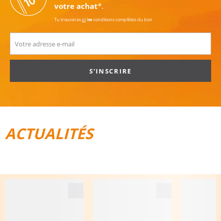
votre achat
*.
Tu trouveras
ici
les conditions complètes du bon
S’INSCRIRE
ACTUALITÉS
TOUT POUR LE VÉLO
BAGAGES DE VOYAGE