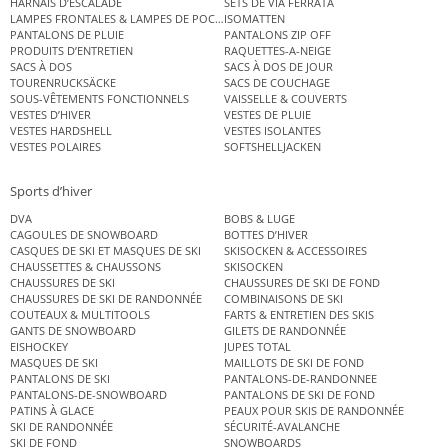
HARNAIS D’ESCALADE
SETS DE VIA FERRATA
LAMPES FRONTALES & LAMPES DE POCHE
ISOMATTEN
PANTALONS DE PLUIE
PANTALONS ZIP OFF
PRODUITS D’ENTRETIEN
RAQUETTES-A-NEIGE
SACS À DOS
SACS À DOS DE JOUR
TOURENRUCKSÄCKE
SACS DE COUCHAGE
SOUS-VÊTEMENTS FONCTIONNELS
VAISSELLE & COUVERTS
VESTES D’HIVER
VESTES DE PLUIE
VESTES HARDSHELL
VESTES ISOLANTES
VESTES POLAIRES
SOFTSHELLJACKEN
Sports d’hiver
DVA
BOBS & LUGE
CAGOULES DE SNOWBOARD
BOTTES D’HIVER
CASQUES DE SKI ET MASQUES DE SKI
SKISOCKEN & ACCESSOIRES
CHAUSSETTES & CHAUSSONS
SKISOCKEN
CHAUSSURES DE SKI
CHAUSSURES DE SKI DE FOND
CHAUSSURES DE SKI DE RANDONNÉE
COMBINAISONS DE SKI
COUTEAUX & MULTITOOLS
FARTS & ENTRETIEN DES SKIS
GANTS DE SNOWBOARD
GILETS DE RANDONNÉE
EISHOCKEY
JUPES TOTAL
MASQUES DE SKI
MAILLOTS DE SKI DE FOND
PANTALONS DE SKI
PANTALONS-DE-RANDONNEE
PANTALONS-DE-SNOWBOARD
PANTALONS DE SKI DE FOND
PATINS À GLACE
PEAUX POUR SKIS DE RANDONNÉE
SKI DE RANDONNÉE
SÉCURITÉ-AVALANCHE
SKI DE FOND
SNOWBOARDS