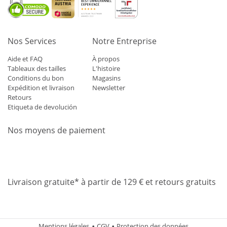
Nos Services
Notre Entreprise
Aide et FAQ
À propos
Tableaux des tailles
L'histoire
Conditions du bon
Magasins
Expédition et livraison
Newsletter
Retours
Etiqueta de devolución
Nos moyens de paiement
Mastercard
Visa
Diners
Applepay
Amazon
Paypal
Klarn
Livraison gratuite* à partir de 129 € et retours gratuits
Mentions légales
CGV
Protection des données