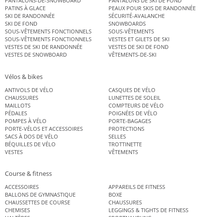
PANTALONS-DE-SNOWBOARD
PANTALONS DE SKI DE FOND
PATINS À GLACE
PEAUX POUR SKIS DE RANDONNÉE
SKI DE RANDONNÉE
SÉCURITÉ-AVALANCHE
SKI DE FOND
SNOWBOARDS
SOUS-VÊTEMENTS FONCTIONNELS
SOUS-VÊTEMENTS
SOUS-VÊTEMENTS FONCTIONNELS
VESTES ET GILETS DE SKI
VESTES DE SKI DE RANDONNÉE
VESTES DE SKI DE FOND
VESTES DE SNOWBOARD
VÊTEMENTS-DE-SKI
Vélos & bikes
ANTIVOLS DE VÉLO
CASQUES DE VÉLO
CHAUSSURES
LUNETTES DE SOLEIL
MAILLOTS
COMPTEURS DE VÉLO
PÉDALES
POIGNÉES DE VÉLO
POMPES À VÉLO
PORTE-BAGAGES
PORTE-VÉLOS ET ACCESSOIRES
PROTECTIONS
SACS À DOS DE VÉLO
SELLES
BÉQUILLES DE VÉLO
TROTTINETTE
VESTES
VÊTEMENTS
Course & fitness
ACCESSOIRES
APPAREILS DE FITNESS
BALLONS DE GYMNASTIQUE
BOXE
CHAUSSETTES DE COURSE
CHAUSSURES
CHEMISES
LEGGINGS & TIGHTS DE FITNESS