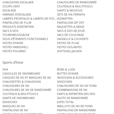
CHAUSSONS-ESCALADE
CHAUSSURES DE RANDONNÉE
COUPE-VENT
COUTEAUX & MULTITOOLS
ESCALADE
GANTS & MOUFLES
HARNAIS D’ESCALADE
SETS DE VIA FERRATA
LAMPES FRONTALES & LAMPES DE POCHE
ISOMATTEN
PANTALONS DE PLUIE
PANTALONS ZIP OFF
PRODUITS D’ENTRETIEN
RAQUETTES-A-NEIGE
SACS À DOS
SACS À DOS DE JOUR
TOURENRUCKSÄCKE
SACS DE COUCHAGE
SOUS-VÊTEMENTS FONCTIONNELS
VAISSELLE & COUVERTS
VESTES D’HIVER
VESTES DE PLUIE
VESTES HARDSHELL
VESTES ISOLANTES
VESTES POLAIRES
SOFTSHELLJACKEN
Sports d’hiver
DVA
BOBS & LUGE
CAGOULES DE SNOWBOARD
BOTTES D’HIVER
CASQUES DE SKI ET MASQUES DE SKI
SKISOCKEN & ACCESSOIRES
CHAUSSETTES & CHAUSSONS
SKISOCKEN
CHAUSSURES DE SKI
CHAUSSURES DE SKI DE FOND
CHAUSSURES DE SKI DE RANDONNÉE
COMBINAISONS DE SKI
COUTEAUX & MULTITOOLS
FARTS & ENTRETIEN DES SKIS
GANTS DE SNOWBOARD
GILETS DE RANDONNÉE
EISHOCKEY
JUPES TOTAL
MASQUES DE SKI
MAILLOTS DE SKI DE FOND
PANTALONS DE SKI
PANTALONS-DE-RANDONNEE