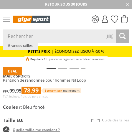
RETOUR SOUS 30 JOURS
PETITS PRIX
Grandes tailles
PETITS PRIX
|
ÉCONOMISEZ JUSQU'À -50 %
Populaire !
13 personnes regardent cet article en ce moment
DEAL
MAIER SPORTS
Pantalon de randonnée pour hommes Nil Loop
78,99
99,95
Économiser
maintenant
PPC
TVA incluse, frais de port en sus
Couleur:
Bleu foncé
Taille EU:
Guide des tailles
Quelle taille me convient ?