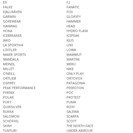
E9
F2
FALKE
FANATIC
FJÄLLRÄVEN
FOX
GARMIN
GLORYFY
GOREWEAR
HAMMER
HANWAG
HEAD
HOKA
HYDRO FLASK
ICEBREAKER
ICEPEAK
JAKO
KJUS
LA SPORTIVA
LEKI
LÖFFLER
LOWA
MAIER SPORTS
MAMMUT
MANDALA
MARTINI
MEINDL
MERU
MILLET
NIKE
O'NEILL
ONLY PLAY
ORTLIEB
ORTOVOX
OSPREY
PATAGONIA
PEAK PERFORMANCE
PEEROTON
PHENIX
POC
POLAR
PROTEST
PUKY
PUMA
QUIKSILVER
ROXY
RUKKA
SALEWA
SALOMON
SCARPA
SCHÖFFEL
SCOTT
SKINY
THE NORTH FACE
TUNTURI
UNDER ARMOUR