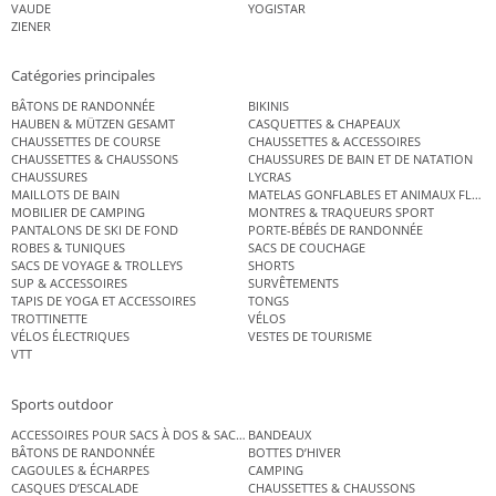
VAUDE
YOGISTAR
ZIENER
Catégories principales
BÂTONS DE RANDONNÉE
BIKINIS
HAUBEN & MÜTZEN GESAMT
CASQUETTES & CHAPEAUX
CHAUSSETTES DE COURSE
CHAUSSETTES & ACCESSOIRES
CHAUSSETTES & CHAUSSONS
CHAUSSURES DE BAIN ET DE NATATION
CHAUSSURES
LYCRAS
MAILLOTS DE BAIN
MATELAS GONFLABLES ET ANIMAUX FLOT
MOBILIER DE CAMPING
MONTRES & TRAQUEURS SPORT
PANTALONS DE SKI DE FOND
PORTE-BÉBÉS DE RANDONNÉE
ROBES & TUNIQUES
SACS DE COUCHAGE
SACS DE VOYAGE & TROLLEYS
SHORTS
SUP & ACCESSOIRES
SURVÊTEMENTS
TAPIS DE YOGA ET ACCESSOIRES
TONGS
TROTTINETTE
VÉLOS
VÉLOS ÉLECTRIQUES
VESTES DE TOURISME
VTT
Sports outdoor
ACCESSOIRES POUR SACS À DOS & SACS ÉTANCHES
BANDEAUX
BÂTONS DE RANDONNÉE
BOTTES D’HIVER
CAGOULES & ÉCHARPES
CAMPING
CASQUES D’ESCALADE
CHAUSSETTES & CHAUSSONS