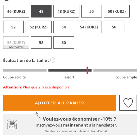
46 (KURZ)
48
48 (KURZ)
50
50 (KURZ)
52
52 (KURZ)
54
54 (KURZ)
56
56 (KURZ)
58
60
Alternatives
Évaluation de la taille :
?
Coupe étroite
assorti
coupe ample
Attention:
Plus que 2 pièce disponible !
AJOUTER AU PANIER
Voulez-vous économiser -10% ?
Inscrivez-vous
maintenant
à la newsletter.
Veuillez respecter les conditions du bon d'achat.