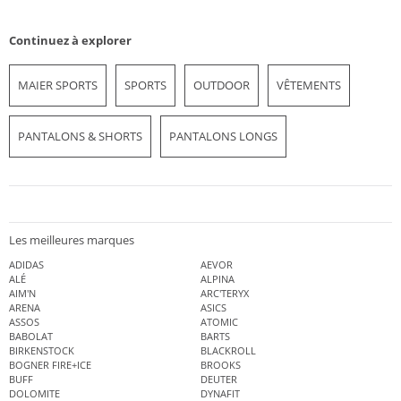
Continuez à explorer
MAIER SPORTS
SPORTS
OUTDOOR
VÊTEMENTS
PANTALONS & SHORTS
PANTALONS LONGS
Les meilleures marques
ADIDAS
AEVOR
ALÉ
ALPINA
AIM'N
ARC'TERYX
ARENA
ASICS
ASSOS
ATOMIC
BABOLAT
BARTS
BIRKENSTOCK
BLACKROLL
BOGNER FIRE+ICE
BROOKS
BUFF
DEUTER
DOLOMITE
DYNAFIT