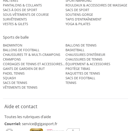
HALTÈRES
SPORTNAHRUNG
PANTALONS & COLLANTS
ROULEAUX & ACCESSOIRES DE MASSAGE
SACS À DOS DE SPORT
SACS DE SPORT
SOUS-VÊTEMENTS DE COURSE
SOUTIENS-GORGE
SURVÊTEMENTS
TAPIS D’ENTRAÎNEMENT
VESTES & GILETS
YOGA & PILATES
Sports de balle
BADMINTON
BALLONS DE TENNIS
BALLONS DE FOOTBALL
BASKETBALL
CHAUSSURES TF & MULTI-CRAMPONS
CHAUSSURES D’INTÉRIEUR
CRAMPONS
CHAUSSURES DE TENNIS
CORDAGES DE TENNIS ET ACCESSOIRES DE TENNIS
ÉQUIPEMENT & ACCESSOIRES
GANTS DE GARDIEN DE BUT
PROTÈGE TIBIAS
PADEL TENNIS
RAQUETTES DE TENNIS
SQUASH
SACS DE FOOTBALL
SACS DE TENNIS
TENNIS
VÊTEMENTS DE TENNIS
Aide et contact
Toutes les rubriques d’aide
Courriel:
service@gigasport.fr