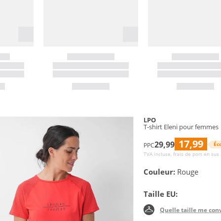
LPO
T-shirt Eleni pour femmes
17,99
29,99
Éc
PPC
TVA incluse, frais de port en sus
Couleur:
Rouge
Taille EU:
Quelle taille me con