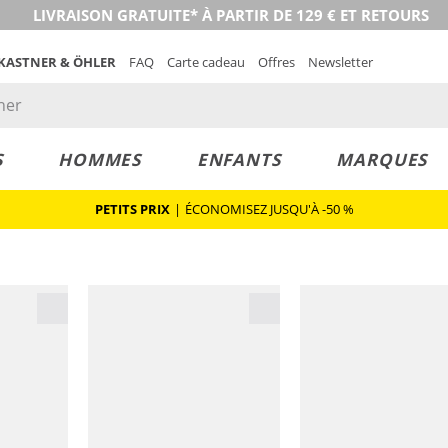
LIVRAISON GRATUITE* À PARTIR DE 129 € ET RETOURS
 KASTNER & ÖHLER
FAQ
Carte cadeau
Offres
Newsletter
S
HOMMES
ENFANTS
MARQUES
PETITS PRIX
|
ÉCONOMISEZ JUSQU'À -50 %