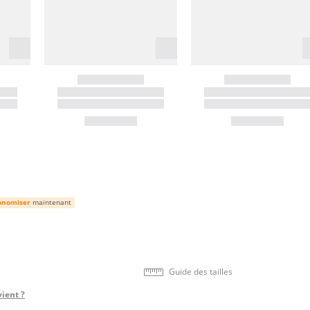
onomiser
maintenant
Guide des tailles
vient ?