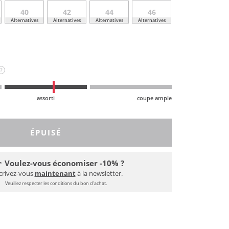
40
42
44
46
Alternatives
Alternatives
Alternatives
Alternatives
?
assorti
coupe ample
ÉPUISÉ
Voulez-vous économiser -10% ?
crivez-vous
maintenant
à la newsletter.
Veuillez respecter les conditions du bon d'achat.