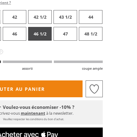
vient ?
42
42 1/2
43 1/2
44
46
46 1/2
47
48 1/2
?
assorti
coupe ample
UTER AU PANIER
Voulez-vous économiser -10% ?
crivez-vous
maintenant
à la newsletter.
Veuillez respecter les conditions du bon d'achat.