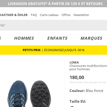
LIVRAISON GRATUITE* À PARTIR DE 129 € ET RETOURS
 KASTNER & ÖHLER
FAQ
Carte cadeau
Offres
Newsletter
S
HOMMES
ENFANTS
MARQUES
PETITS PRIX
|
ÉCONOMISEZ JUSQU'À -50 %
LOWA
Chaussures multifonction
pour hommes
180,00
TVA incluse, frais de port en sus
Couleur:
Bleu foncé
Taille EU: