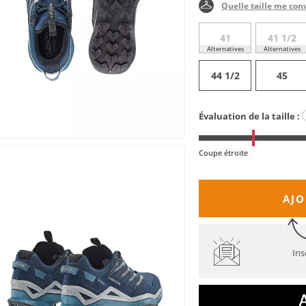
Quelle taille me con
41
41 1/2
Alternatives
Alternatives
44 1/2
45
Évaluation de la taille :
Coupe étroite
AJO
Ins