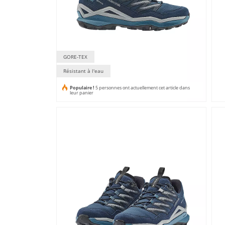
GORE-TEX
Résistant à l'eau
Populaire !
5 personnes ont actuellement cet article dans
leur panier