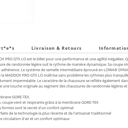
rt*e*s
Livraison & Retours
Informatio
DOX PRO GTX LO est le billet pour une performance et une agilité inégalées. Qu
ure de randonnée légère suit le rythme de manière dynamique. Sa coupe i
 adhérence. Le système de semelle intermédiaire éprouvé en LOWA® DYNAPU®
 que la MADDOX PRO GTX LO maîtrise sans problème les rythmes plus tranquill
ment imperméable. Le caractère de la chaussure se reflète également dans s
te une touche originale au segment des chaussures de randonnée légères e
embrane GORE-TEX.
le, coupe-vent et respirante grâce à la membrane GORE-TEX
 formes sont le secret d'un confort optimal
faite de la technologie la plus récente et de l'artisanat traditionnel
une circulation d'air et un confort optimaux