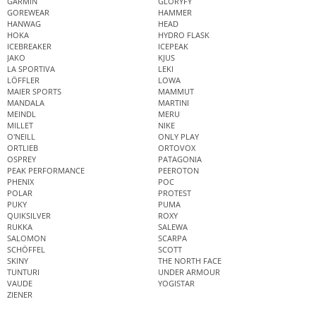
GARMIN
GLORYFY
GOREWEAR
HAMMER
HANWAG
HEAD
HOKA
HYDRO FLASK
ICEBREAKER
ICEPEAK
JAKO
KJUS
LA SPORTIVA
LEKI
LÖFFLER
LOWA
MAIER SPORTS
MAMMUT
MANDALA
MARTINI
MEINDL
MERU
MILLET
NIKE
O'NEILL
ONLY PLAY
ORTLIEB
ORTOVOX
OSPREY
PATAGONIA
PEAK PERFORMANCE
PEEROTON
PHENIX
POC
POLAR
PROTEST
PUKY
PUMA
QUIKSILVER
ROXY
RUKKA
SALEWA
SALOMON
SCARPA
SCHÖFFEL
SCOTT
SKINY
THE NORTH FACE
TUNTURI
UNDER ARMOUR
VAUDE
YOGISTAR
ZIENER