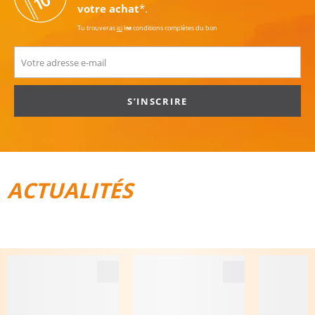
votre achat
*.
Tu trouveras
ici
les conditions complètes du bon
S’INSCRIRE
ACTUALITÉS
TOUT POUR LE VÉLO
BAGAGES DE VOYAGE