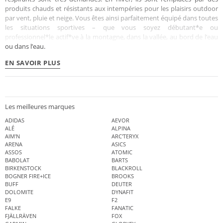
produits chauds et résistants aux intempéries pour les plaisirs outdoor
par vent, pluie et neige. Vous êtes ainsi parfaitement équipé dans toutes
les situations sportives – que vous soyez débutant*e ou
professionnel*le actif*ve à la montagne, dans la vallée, au bord de l’eau
ou dans l’eau.
EN SAVOIR PLUS
Les meilleures marques
ADIDAS
AEVOR
ALÉ
ALPINA
AIM'N
ARC'TERYX
ARENA
ASICS
ASSOS
ATOMIC
BABOLAT
BARTS
BIRKENSTOCK
BLACKROLL
BOGNER FIRE+ICE
BROOKS
BUFF
DEUTER
DOLOMITE
DYNAFIT
E9
F2
FALKE
FANATIC
FJÄLLRÄVEN
FOX