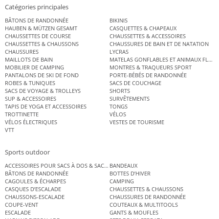
Catégories principales
BÂTONS DE RANDONNÉE
BIKINIS
HAUBEN & MÜTZEN GESAMT
CASQUETTES & CHAPEAUX
CHAUSSETTES DE COURSE
CHAUSSETTES & ACCESSOIRES
CHAUSSETTES & CHAUSSONS
CHAUSSURES DE BAIN ET DE NATATION
CHAUSSURES
LYCRAS
MAILLOTS DE BAIN
MATELAS GONFLABLES ET ANIMAUX FLOT
MOBILIER DE CAMPING
MONTRES & TRAQUEURS SPORT
PANTALONS DE SKI DE FOND
PORTE-BÉBÉS DE RANDONNÉE
ROBES & TUNIQUES
SACS DE COUCHAGE
SACS DE VOYAGE & TROLLEYS
SHORTS
SUP & ACCESSOIRES
SURVÊTEMENTS
TAPIS DE YOGA ET ACCESSOIRES
TONGS
TROTTINETTE
VÉLOS
VÉLOS ÉLECTRIQUES
VESTES DE TOURISME
VTT
Sports outdoor
ACCESSOIRES POUR SACS À DOS & SACS ÉTANCHES
BANDEAUX
BÂTONS DE RANDONNÉE
BOTTES D’HIVER
CAGOULES & ÉCHARPES
CAMPING
CASQUES D’ESCALADE
CHAUSSETTES & CHAUSSONS
CHAUSSONS-ESCALADE
CHAUSSURES DE RANDONNÉE
COUPE-VENT
COUTEAUX & MULTITOOLS
ESCALADE
GANTS & MOUFLES