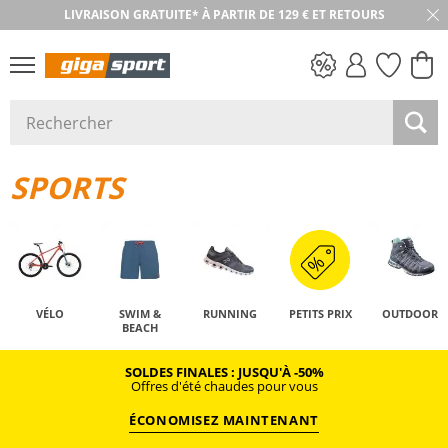
LIVRAISON GRATUITE* À PARTIR DE 129 € ET RETOURS
RETOUR SOUS 30 JOURS
PETITS PRIX
SPORTS
VÉLO
SWIM &
RUNNING
PETITS PRIX
OUTDOOR
BEACH
SOLDES FINALES : JUSQU'À -50%
Offres d'été chaudes pour vous
ÉCONOMISEZ MAINTENANT