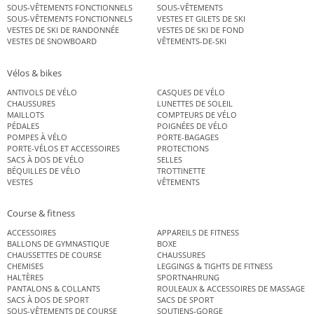
SOUS-VÊTEMENTS FONCTIONNELS
SOUS-VÊTEMENTS
SOUS-VÊTEMENTS FONCTIONNELS
VESTES ET GILETS DE SKI
VESTES DE SKI DE RANDONNÉE
VESTES DE SKI DE FOND
VESTES DE SNOWBOARD
VÊTEMENTS-DE-SKI
Vélos & bikes
ANTIVOLS DE VÉLO
CASQUES DE VÉLO
CHAUSSURES
LUNETTES DE SOLEIL
MAILLOTS
COMPTEURS DE VÉLO
PÉDALES
POIGNÉES DE VÉLO
POMPES À VÉLO
PORTE-BAGAGES
PORTE-VÉLOS ET ACCESSOIRES
PROTECTIONS
SACS À DOS DE VÉLO
SELLES
BÉQUILLES DE VÉLO
TROTTINETTE
VESTES
VÊTEMENTS
Course & fitness
ACCESSOIRES
APPAREILS DE FITNESS
BALLONS DE GYMNASTIQUE
BOXE
CHAUSSETTES DE COURSE
CHAUSSURES
CHEMISES
LEGGINGS & TIGHTS DE FITNESS
HALTÈRES
SPORTNAHRUNG
PANTALONS & COLLANTS
ROULEAUX & ACCESSOIRES DE MASSAGE
SACS À DOS DE SPORT
SACS DE SPORT
SOUS-VÊTEMENTS DE COURSE
SOUTIENS-GORGE