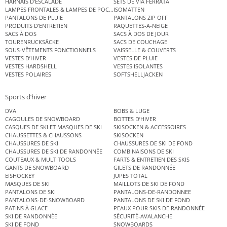
HARNAIS D’ESCALADE
SETS DE VIA FERRATA
LAMPES FRONTALES & LAMPES DE POCHE
ISOMATTEN
PANTALONS DE PLUIE
PANTALONS ZIP OFF
PRODUITS D’ENTRETIEN
RAQUETTES-A-NEIGE
SACS À DOS
SACS À DOS DE JOUR
TOURENRUCKSÄCKE
SACS DE COUCHAGE
SOUS-VÊTEMENTS FONCTIONNELS
VAISSELLE & COUVERTS
VESTES D’HIVER
VESTES DE PLUIE
VESTES HARDSHELL
VESTES ISOLANTES
VESTES POLAIRES
SOFTSHELLJACKEN
Sports d’hiver
DVA
BOBS & LUGE
CAGOULES DE SNOWBOARD
BOTTES D’HIVER
CASQUES DE SKI ET MASQUES DE SKI
SKISOCKEN & ACCESSOIRES
CHAUSSETTES & CHAUSSONS
SKISOCKEN
CHAUSSURES DE SKI
CHAUSSURES DE SKI DE FOND
CHAUSSURES DE SKI DE RANDONNÉE
COMBINAISONS DE SKI
COUTEAUX & MULTITOOLS
FARTS & ENTRETIEN DES SKIS
GANTS DE SNOWBOARD
GILETS DE RANDONNÉE
EISHOCKEY
JUPES TOTAL
MASQUES DE SKI
MAILLOTS DE SKI DE FOND
PANTALONS DE SKI
PANTALONS-DE-RANDONNEE
PANTALONS-DE-SNOWBOARD
PANTALONS DE SKI DE FOND
PATINS À GLACE
PEAUX POUR SKIS DE RANDONNÉE
SKI DE RANDONNÉE
SÉCURITÉ-AVALANCHE
SKI DE FOND
SNOWBOARDS