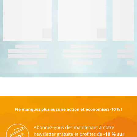
EN SAVOIR PLUS
Ne manquez plus aucune action et économisez -10 % !
Abonnez-vous dès maintenant à notre
newsletter gratuite et profitez de
-10 % sur