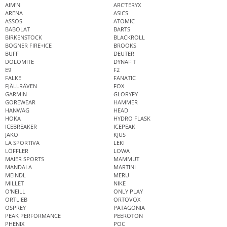
AIM'N
ARC'TERYX
ARENA
ASICS
ASSOS
ATOMIC
BABOLAT
BARTS
BIRKENSTOCK
BLACKROLL
BOGNER FIRE+ICE
BROOKS
BUFF
DEUTER
DOLOMITE
DYNAFIT
E9
F2
FALKE
FANATIC
FJÄLLRÄVEN
FOX
GARMIN
GLORYFY
GOREWEAR
HAMMER
HANWAG
HEAD
HOKA
HYDRO FLASK
ICEBREAKER
ICEPEAK
JAKO
KJUS
LA SPORTIVA
LEKI
LÖFFLER
LOWA
MAIER SPORTS
MAMMUT
MANDALA
MARTINI
MEINDL
MERU
MILLET
NIKE
O'NEILL
ONLY PLAY
ORTLIEB
ORTOVOX
OSPREY
PATAGONIA
PEAK PERFORMANCE
PEEROTON
PHENIX
POC