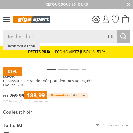
RETOUR SOUS 30 JOURS
Durable
Vibram®
GORE-TEX
PETITS PRIX
Résistant à l'eau
PETITS PRIX
|
ÉCONOMISEZ JUSQU'À -50 %
DEAL
LOWA
Chaussures de randonnée pour femmes Renegade
Evo Ice GTX
188,99
269,99
Économiser
maintenant
PPC
TVA incluse, frais de port en sus
Couleur:
Noir
Taille EU:
Guide des tailles