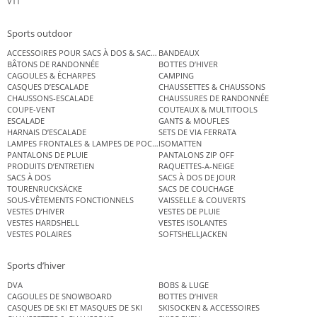
VTT
Sports outdoor
ACCESSOIRES POUR SACS À DOS & SACS ÉTANCHES
BANDEAUX
BÂTONS DE RANDONNÉE
BOTTES D’HIVER
CAGOULES & ÉCHARPES
CAMPING
CASQUES D’ESCALADE
CHAUSSETTES & CHAUSSONS
CHAUSSONS-ESCALADE
CHAUSSURES DE RANDONNÉE
COUPE-VENT
COUTEAUX & MULTITOOLS
ESCALADE
GANTS & MOUFLES
HARNAIS D’ESCALADE
SETS DE VIA FERRATA
LAMPES FRONTALES & LAMPES DE POCHE
ISOMATTEN
PANTALONS DE PLUIE
PANTALONS ZIP OFF
PRODUITS D’ENTRETIEN
RAQUETTES-A-NEIGE
SACS À DOS
SACS À DOS DE JOUR
TOURENRUCKSÄCKE
SACS DE COUCHAGE
SOUS-VÊTEMENTS FONCTIONNELS
VAISSELLE & COUVERTS
VESTES D’HIVER
VESTES DE PLUIE
VESTES HARDSHELL
VESTES ISOLANTES
VESTES POLAIRES
SOFTSHELLJACKEN
Sports d’hiver
DVA
BOBS & LUGE
CAGOULES DE SNOWBOARD
BOTTES D’HIVER
CASQUES DE SKI ET MASQUES DE SKI
SKISOCKEN & ACCESSOIRES