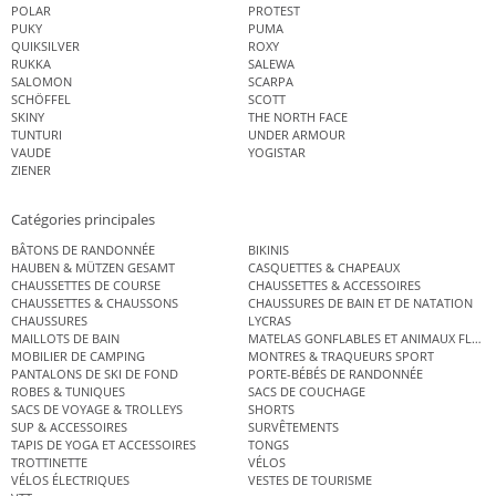
POLAR
PROTEST
PUKY
PUMA
QUIKSILVER
ROXY
RUKKA
SALEWA
SALOMON
SCARPA
SCHÖFFEL
SCOTT
SKINY
THE NORTH FACE
TUNTURI
UNDER ARMOUR
VAUDE
YOGISTAR
ZIENER
Catégories principales
BÂTONS DE RANDONNÉE
BIKINIS
HAUBEN & MÜTZEN GESAMT
CASQUETTES & CHAPEAUX
CHAUSSETTES DE COURSE
CHAUSSETTES & ACCESSOIRES
CHAUSSETTES & CHAUSSONS
CHAUSSURES DE BAIN ET DE NATATION
CHAUSSURES
LYCRAS
MAILLOTS DE BAIN
MATELAS GONFLABLES ET ANIMAUX FLOT
MOBILIER DE CAMPING
MONTRES & TRAQUEURS SPORT
PANTALONS DE SKI DE FOND
PORTE-BÉBÉS DE RANDONNÉE
ROBES & TUNIQUES
SACS DE COUCHAGE
SACS DE VOYAGE & TROLLEYS
SHORTS
SUP & ACCESSOIRES
SURVÊTEMENTS
TAPIS DE YOGA ET ACCESSOIRES
TONGS
TROTTINETTE
VÉLOS
VÉLOS ÉLECTRIQUES
VESTES DE TOURISME