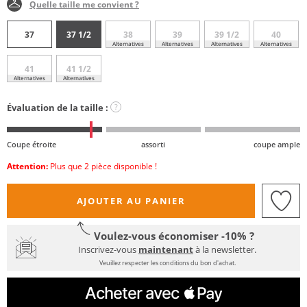
Quelle taille me convient ?
37
37 1/2
38
39
39 1/2
40
Alternatives
Alternatives
Alternatives
Alternatives
41
41 1/2
Alternatives
Alternatives
Évaluation de la taille :
?
Coupe étroite
assorti
coupe ample
Attention:
Plus que 2 pièce disponible !
AJOUTER AU PANIER
Voulez-vous économiser -10% ?
Inscrivez-vous
maintenant
à la newsletter.
Veuillez respecter les conditions du bon d'achat.