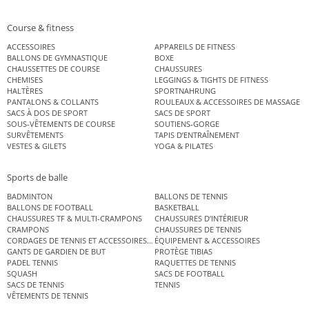
Course & fitness
ACCESSOIRES
APPAREILS DE FITNESS
BALLONS DE GYMNASTIQUE
BOXE
CHAUSSETTES DE COURSE
CHAUSSURES
CHEMISES
LEGGINGS & TIGHTS DE FITNESS
HALTÈRES
SPORTNAHRUNG
PANTALONS & COLLANTS
ROULEAUX & ACCESSOIRES DE MASSAGE
SACS À DOS DE SPORT
SACS DE SPORT
SOUS-VÊTEMENTS DE COURSE
SOUTIENS-GORGE
SURVÊTEMENTS
TAPIS D’ENTRAÎNEMENT
VESTES & GILETS
YOGA & PILATES
Sports de balle
BADMINTON
BALLONS DE TENNIS
BALLONS DE FOOTBALL
BASKETBALL
CHAUSSURES TF & MULTI-CRAMPONS
CHAUSSURES D’INTÉRIEUR
CRAMPONS
CHAUSSURES DE TENNIS
CORDAGES DE TENNIS ET ACCESSOIRES DE TENNIS
ÉQUIPEMENT & ACCESSOIRES
GANTS DE GARDIEN DE BUT
PROTÈGE TIBIAS
PADEL TENNIS
RAQUETTES DE TENNIS
SQUASH
SACS DE FOOTBALL
SACS DE TENNIS
TENNIS
VÊTEMENTS DE TENNIS