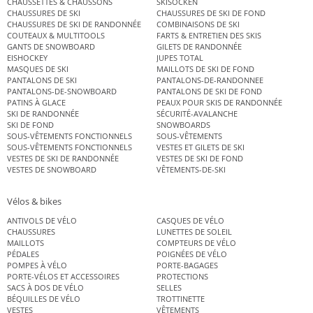
CHAUSSETTES & CHAUSSONS
SKISOCKEN
CHAUSSURES DE SKI
CHAUSSURES DE SKI DE FOND
CHAUSSURES DE SKI DE RANDONNÉE
COMBINAISONS DE SKI
COUTEAUX & MULTITOOLS
FARTS & ENTRETIEN DES SKIS
GANTS DE SNOWBOARD
GILETS DE RANDONNÉE
EISHOCKEY
JUPES TOTAL
MASQUES DE SKI
MAILLOTS DE SKI DE FOND
PANTALONS DE SKI
PANTALONS-DE-RANDONNEE
PANTALONS-DE-SNOWBOARD
PANTALONS DE SKI DE FOND
PATINS À GLACE
PEAUX POUR SKIS DE RANDONNÉE
SKI DE RANDONNÉE
SÉCURITÉ-AVALANCHE
SKI DE FOND
SNOWBOARDS
SOUS-VÊTEMENTS FONCTIONNELS
SOUS-VÊTEMENTS
SOUS-VÊTEMENTS FONCTIONNELS
VESTES ET GILETS DE SKI
VESTES DE SKI DE RANDONNÉE
VESTES DE SKI DE FOND
VESTES DE SNOWBOARD
VÊTEMENTS-DE-SKI
Vélos & bikes
ANTIVOLS DE VÉLO
CASQUES DE VÉLO
CHAUSSURES
LUNETTES DE SOLEIL
MAILLOTS
COMPTEURS DE VÉLO
PÉDALES
POIGNÉES DE VÉLO
POMPES À VÉLO
PORTE-BAGAGES
PORTE-VÉLOS ET ACCESSOIRES
PROTECTIONS
SACS À DOS DE VÉLO
SELLES
BÉQUILLES DE VÉLO
TROTTINETTE
VESTES
VÊTEMENTS