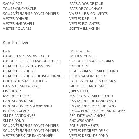
SACS À DOS
SACS À DOS DE JOUR
TOURENRUCKSÄCKE
SACS DE COUCHAGE
SOUS-VÊTEMENTS FONCTIONNELS
VAISSELLE & COUVERTS
VESTES D’HIVER
VESTES DE PLUIE
VESTES HARDSHELL
VESTES ISOLANTES
VESTES POLAIRES
SOFTSHELLJACKEN
Sports d’hiver
DVA
BOBS & LUGE
CAGOULES DE SNOWBOARD
BOTTES D’HIVER
CASQUES DE SKI ET MASQUES DE SKI
SKISOCKEN & ACCESSOIRES
CHAUSSETTES & CHAUSSONS
SKISOCKEN
CHAUSSURES DE SKI
CHAUSSURES DE SKI DE FOND
CHAUSSURES DE SKI DE RANDONNÉE
COMBINAISONS DE SKI
COUTEAUX & MULTITOOLS
FARTS & ENTRETIEN DES SKIS
GANTS DE SNOWBOARD
GILETS DE RANDONNÉE
EISHOCKEY
JUPES TOTAL
MASQUES DE SKI
MAILLOTS DE SKI DE FOND
PANTALONS DE SKI
PANTALONS-DE-RANDONNEE
PANTALONS-DE-SNOWBOARD
PANTALONS DE SKI DE FOND
PATINS À GLACE
PEAUX POUR SKIS DE RANDONNÉE
SKI DE RANDONNÉE
SÉCURITÉ-AVALANCHE
SKI DE FOND
SNOWBOARDS
SOUS-VÊTEMENTS FONCTIONNELS
SOUS-VÊTEMENTS
SOUS-VÊTEMENTS FONCTIONNELS
VESTES ET GILETS DE SKI
VESTES DE SKI DE RANDONNÉE
VESTES DE SKI DE FOND