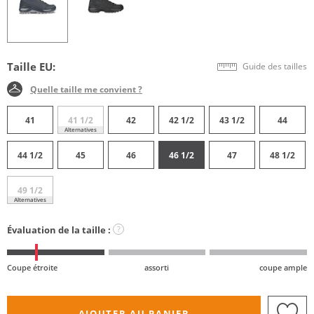
Taille EU:
Guide des tailles
Quelle taille me convient ?
41
41 1/2
42
42 1/2
43 1/2
44
Alternatives
44 1/2
45
46
46 1/2
47
48 1/2
49 1/2
Alternatives
Évaluation de la taille :
?
Coupe étroite
assorti
coupe ample
AJOUTER AU PANIER