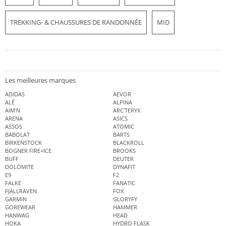
TREKKING- & CHAUSSURES DE RANDONNÉE
MID
Les meilleures marques
ADIDAS
AEVOR
ALÉ
ALPINA
AIM'N
ARC'TERYX
ARENA
ASICS
ASSOS
ATOMIC
BABOLAT
BARTS
BIRKENSTOCK
BLACKROLL
BOGNER FIRE+ICE
BROOKS
BUFF
DEUTER
DOLOMITE
DYNAFIT
E9
F2
FALKE
FANATIC
FJÄLLRÄVEN
FOX
GARMIN
GLORYFY
GOREWEAR
HAMMER
HANWAG
HEAD
HOKA
HYDRO FLASK