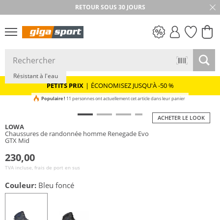
RETOUR SOUS 30 JOURS
GORE-TEX
PETITS PRIX
Résistant à l'eau
PETITS PRIX
|
ÉCONOMISEZ JUSQU'À -50 %
Populaire !
11 personnes ont actuellement cet article dans leur panier
ACHETER LE LOOK
LOWA
Chaussures de randonnée homme Renegade Evo
GTX Mid
230,00
TVA incluse, frais de port en sus
Couleur:
Bleu foncé