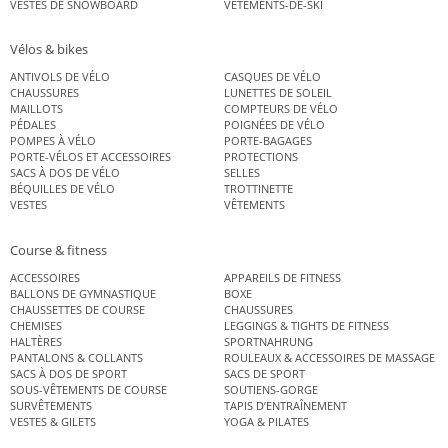
VESTES DE SNOWBOARD
VÊTEMENTS-DE-SKI
Vélos & bikes
ANTIVOLS DE VÉLO
CASQUES DE VÉLO
CHAUSSURES
LUNETTES DE SOLEIL
MAILLOTS
COMPTEURS DE VÉLO
PÉDALES
POIGNÉES DE VÉLO
POMPES À VÉLO
PORTE-BAGAGES
PORTE-VÉLOS ET ACCESSOIRES
PROTECTIONS
SACS À DOS DE VÉLO
SELLES
BÉQUILLES DE VÉLO
TROTTINETTE
VESTES
VÊTEMENTS
Course & fitness
ACCESSOIRES
APPAREILS DE FITNESS
BALLONS DE GYMNASTIQUE
BOXE
CHAUSSETTES DE COURSE
CHAUSSURES
CHEMISES
LEGGINGS & TIGHTS DE FITNESS
HALTÈRES
SPORTNAHRUNG
PANTALONS & COLLANTS
ROULEAUX & ACCESSOIRES DE MASSAGE
SACS À DOS DE SPORT
SACS DE SPORT
SOUS-VÊTEMENTS DE COURSE
SOUTIENS-GORGE
SURVÊTEMENTS
TAPIS D’ENTRAÎNEMENT
VESTES & GILETS
YOGA & PILATES