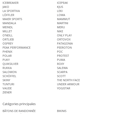
ICEBREAKER
ICEPEAK
JAKO
KJUS
LA SPORTIVA
LEKI
LÖFFLER
LOWA
MAIER SPORTS
MAMMUT
MANDALA
MARTINI
MEINDL
MERU
MILLET
NIKE
O'NEILL
ONLY PLAY
ORTLIEB
ORTOVOX
OSPREY
PATAGONIA
PEAK PERFORMANCE
PEEROTON
PHENIX
POC
POLAR
PROTEST
PUKY
PUMA
QUIKSILVER
ROXY
RUKKA
SALEWA
SALOMON
SCARPA
SCHÖFFEL
SCOTT
SKINY
THE NORTH FACE
TUNTURI
UNDER ARMOUR
VAUDE
YOGISTAR
ZIENER
Catégories principales
BÂTONS DE RANDONNÉE
BIKINIS