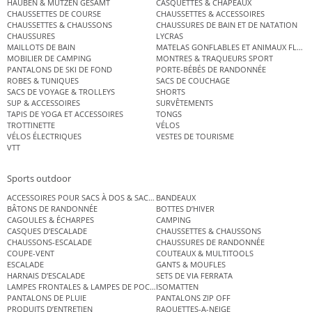
HAUBEN & MÜTZEN GESAMT
CASQUETTES & CHAPEAUX
CHAUSSETTES DE COURSE
CHAUSSETTES & ACCESSOIRES
CHAUSSETTES & CHAUSSONS
CHAUSSURES DE BAIN ET DE NATATION
CHAUSSURES
LYCRAS
MAILLOTS DE BAIN
MATELAS GONFLABLES ET ANIMAUX FLOT
MOBILIER DE CAMPING
MONTRES & TRAQUEURS SPORT
PANTALONS DE SKI DE FOND
PORTE-BÉBÉS DE RANDONNÉE
ROBES & TUNIQUES
SACS DE COUCHAGE
SACS DE VOYAGE & TROLLEYS
SHORTS
SUP & ACCESSOIRES
SURVÊTEMENTS
TAPIS DE YOGA ET ACCESSOIRES
TONGS
TROTTINETTE
VÉLOS
VÉLOS ÉLECTRIQUES
VESTES DE TOURISME
VTT
Sports outdoor
ACCESSOIRES POUR SACS À DOS & SACS ÉTANCHES
BANDEAUX
BÂTONS DE RANDONNÉE
BOTTES D’HIVER
CAGOULES & ÉCHARPES
CAMPING
CASQUES D’ESCALADE
CHAUSSETTES & CHAUSSONS
CHAUSSONS-ESCALADE
CHAUSSURES DE RANDONNÉE
COUPE-VENT
COUTEAUX & MULTITOOLS
ESCALADE
GANTS & MOUFLES
HARNAIS D’ESCALADE
SETS DE VIA FERRATA
LAMPES FRONTALES & LAMPES DE POCHE
ISOMATTEN
PANTALONS DE PLUIE
PANTALONS ZIP OFF
PRODUITS D’ENTRETIEN
RAQUETTES-A-NEIGE