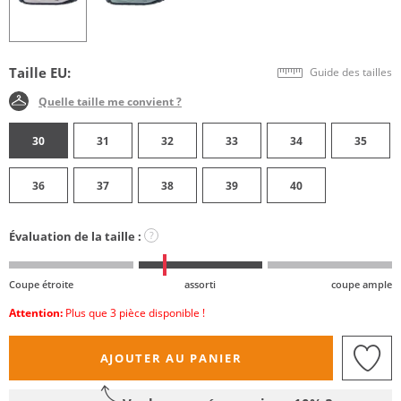
Taille EU:
Guide des tailles
Quelle taille me convient ?
30
31
32
33
34
35
36
37
38
39
40
Évaluation de la taille :
?
Coupe étroite
assorti
coupe ample
Attention:
Plus que 3 pièce disponible !
AJOUTER AU PANIER