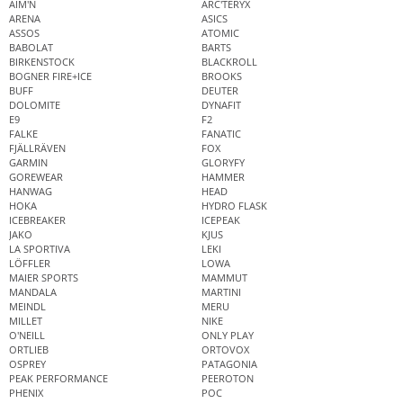
AIM'N
ARC'TERYX
ARENA
ASICS
ASSOS
ATOMIC
BABOLAT
BARTS
BIRKENSTOCK
BLACKROLL
BOGNER FIRE+ICE
BROOKS
BUFF
DEUTER
DOLOMITE
DYNAFIT
E9
F2
FALKE
FANATIC
FJÄLLRÄVEN
FOX
GARMIN
GLORYFY
GOREWEAR
HAMMER
HANWAG
HEAD
HOKA
HYDRO FLASK
ICEBREAKER
ICEPEAK
JAKO
KJUS
LA SPORTIVA
LEKI
LÖFFLER
LOWA
MAIER SPORTS
MAMMUT
MANDALA
MARTINI
MEINDL
MERU
MILLET
NIKE
O'NEILL
ONLY PLAY
ORTLIEB
ORTOVOX
OSPREY
PATAGONIA
PEAK PERFORMANCE
PEEROTON
PHENIX
POC