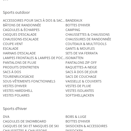
Sports outdoor
ACCESSOIRES POUR SACS À DOS & SACS ÉTANCHES
BANDEAUX
BÂTONS DE RANDONNÉE
BOTTES D’HIVER
CAGOULES & ÉCHARPES
CAMPING
CASQUES D’ESCALADE
CHAUSSETTES & CHAUSSONS
CHAUSSONS-ESCALADE
CHAUSSURES DE RANDONNÉE
COUPE-VENT
COUTEAUX & MULTITOOLS
ESCALADE
GANTS & MOUFLES
HARNAIS D’ESCALADE
SETS DE VIA FERRATA
LAMPES FRONTALES & LAMPES DE POCHE
ISOMATTEN
PANTALONS DE PLUIE
PANTALONS ZIP OFF
PRODUITS D’ENTRETIEN
RAQUETTES-A-NEIGE
SACS À DOS
SACS À DOS DE JOUR
TOURENRUCKSÄCKE
SACS DE COUCHAGE
SOUS-VÊTEMENTS FONCTIONNELS
VAISSELLE & COUVERTS
VESTES D’HIVER
VESTES DE PLUIE
VESTES HARDSHELL
VESTES ISOLANTES
VESTES POLAIRES
SOFTSHELLJACKEN
Sports d’hiver
DVA
BOBS & LUGE
CAGOULES DE SNOWBOARD
BOTTES D’HIVER
CASQUES DE SKI ET MASQUES DE SKI
SKISOCKEN & ACCESSOIRES
CHAUSSETTES & CHAUSSONS
SKISOCKEN