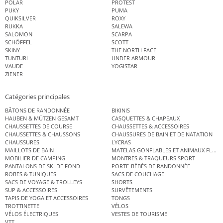
POLAR
PROTEST
PUKY
PUMA
QUIKSILVER
ROXY
RUKKA
SALEWA
SALOMON
SCARPA
SCHÖFFEL
SCOTT
SKINY
THE NORTH FACE
TUNTURI
UNDER ARMOUR
VAUDE
YOGISTAR
ZIENER
Catégories principales
BÂTONS DE RANDONNÉE
BIKINIS
HAUBEN & MÜTZEN GESAMT
CASQUETTES & CHAPEAUX
CHAUSSETTES DE COURSE
CHAUSSETTES & ACCESSOIRES
CHAUSSETTES & CHAUSSONS
CHAUSSURES DE BAIN ET DE NATATION
CHAUSSURES
LYCRAS
MAILLOTS DE BAIN
MATELAS GONFLABLES ET ANIMAUX FLOT
MOBILIER DE CAMPING
MONTRES & TRAQUEURS SPORT
PANTALONS DE SKI DE FOND
PORTE-BÉBÉS DE RANDONNÉE
ROBES & TUNIQUES
SACS DE COUCHAGE
SACS DE VOYAGE & TROLLEYS
SHORTS
SUP & ACCESSOIRES
SURVÊTEMENTS
TAPIS DE YOGA ET ACCESSOIRES
TONGS
TROTTINETTE
VÉLOS
VÉLOS ÉLECTRIQUES
VESTES DE TOURISME
VTT