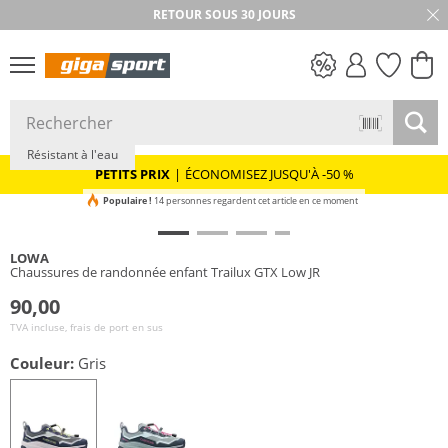
RETOUR SOUS 30 JOURS
GORE-TEX
PETITS PRIX
Résistant à l'eau
PETITS PRIX
|
ÉCONOMISEZ JUSQU'À -50 %
Populaire !
14 personnes regardent cet article en ce moment
LOWA
Chaussures de randonnée enfant Trailux GTX Low JR
90,00
TVA incluse, frais de port en sus
Couleur:
Gris