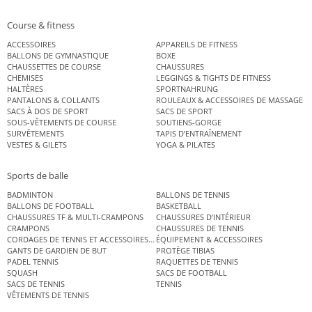
Course & fitness
ACCESSOIRES
APPAREILS DE FITNESS
BALLONS DE GYMNASTIQUE
BOXE
CHAUSSETTES DE COURSE
CHAUSSURES
CHEMISES
LEGGINGS & TIGHTS DE FITNESS
HALTÈRES
SPORTNAHRUNG
PANTALONS & COLLANTS
ROULEAUX & ACCESSOIRES DE MASSAGE
SACS À DOS DE SPORT
SACS DE SPORT
SOUS-VÊTEMENTS DE COURSE
SOUTIENS-GORGE
SURVÊTEMENTS
TAPIS D’ENTRAÎNEMENT
VESTES & GILETS
YOGA & PILATES
Sports de balle
BADMINTON
BALLONS DE TENNIS
BALLONS DE FOOTBALL
BASKETBALL
CHAUSSURES TF & MULTI-CRAMPONS
CHAUSSURES D’INTÉRIEUR
CRAMPONS
CHAUSSURES DE TENNIS
CORDAGES DE TENNIS ET ACCESSOIRES DE TENNIS
ÉQUIPEMENT & ACCESSOIRES
GANTS DE GARDIEN DE BUT
PROTÈGE TIBIAS
PADEL TENNIS
RAQUETTES DE TENNIS
SQUASH
SACS DE FOOTBALL
SACS DE TENNIS
TENNIS
VÊTEMENTS DE TENNIS