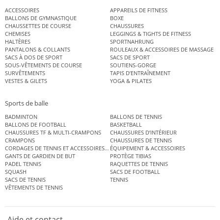
ACCESSOIRES
APPAREILS DE FITNESS
BALLONS DE GYMNASTIQUE
BOXE
CHAUSSETTES DE COURSE
CHAUSSURES
CHEMISES
LEGGINGS & TIGHTS DE FITNESS
HALTÈRES
SPORTNAHRUNG
PANTALONS & COLLANTS
ROULEAUX & ACCESSOIRES DE MASSAGE
SACS À DOS DE SPORT
SACS DE SPORT
SOUS-VÊTEMENTS DE COURSE
SOUTIENS-GORGE
SURVÊTEMENTS
TAPIS D’ENTRAÎNEMENT
VESTES & GILETS
YOGA & PILATES
Sports de balle
BADMINTON
BALLONS DE TENNIS
BALLONS DE FOOTBALL
BASKETBALL
CHAUSSURES TF & MULTI-CRAMPONS
CHAUSSURES D’INTÉRIEUR
CRAMPONS
CHAUSSURES DE TENNIS
CORDAGES DE TENNIS ET ACCESSOIRES DE TENNIS
ÉQUIPEMENT & ACCESSOIRES
GANTS DE GARDIEN DE BUT
PROTÈGE TIBIAS
PADEL TENNIS
RAQUETTES DE TENNIS
SQUASH
SACS DE FOOTBALL
SACS DE TENNIS
TENNIS
VÊTEMENTS DE TENNIS
Aide et contact