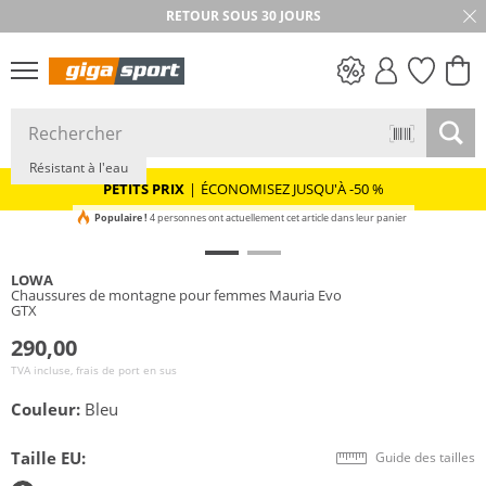
RETOUR SOUS 30 JOURS
Vibram®
GORE-TEX
PETITS PRIX
Résistant à l'eau
PETITS PRIX
|
ÉCONOMISEZ JUSQU'À -50 %
Populaire !
4 personnes ont actuellement cet article dans leur panier
LOWA
Chaussures de montagne pour femmes Mauria Evo
GTX
290,00
TVA incluse, frais de port en sus
Couleur:
Bleu
Taille EU:
Guide des tailles