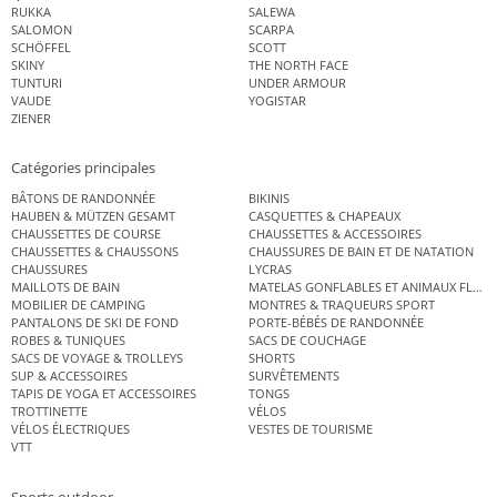
RUKKA
SALEWA
SALOMON
SCARPA
SCHÖFFEL
SCOTT
SKINY
THE NORTH FACE
TUNTURI
UNDER ARMOUR
VAUDE
YOGISTAR
ZIENER
Catégories principales
BÂTONS DE RANDONNÉE
BIKINIS
HAUBEN & MÜTZEN GESAMT
CASQUETTES & CHAPEAUX
CHAUSSETTES DE COURSE
CHAUSSETTES & ACCESSOIRES
CHAUSSETTES & CHAUSSONS
CHAUSSURES DE BAIN ET DE NATATION
CHAUSSURES
LYCRAS
MAILLOTS DE BAIN
MATELAS GONFLABLES ET ANIMAUX FLOT
MOBILIER DE CAMPING
MONTRES & TRAQUEURS SPORT
PANTALONS DE SKI DE FOND
PORTE-BÉBÉS DE RANDONNÉE
ROBES & TUNIQUES
SACS DE COUCHAGE
SACS DE VOYAGE & TROLLEYS
SHORTS
SUP & ACCESSOIRES
SURVÊTEMENTS
TAPIS DE YOGA ET ACCESSOIRES
TONGS
TROTTINETTE
VÉLOS
VÉLOS ÉLECTRIQUES
VESTES DE TOURISME
VTT
Sports outdoor