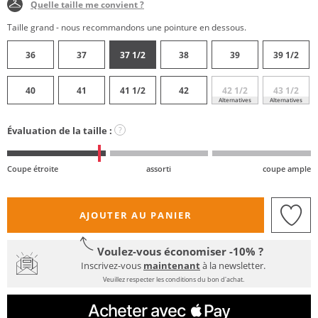
Quelle taille me convient ?
Taille grand - nous recommandons une pointure en dessous.
36
37
37 1/2
38
39
39 1/2
40
41
41 1/2
42
42 1/2
43 1/2
Alternatives
Alternatives
Évaluation de la taille :
?
Coupe étroite
assorti
coupe ample
AJOUTER AU PANIER
Voulez-vous économiser -10% ?
Inscrivez-vous
maintenant
à la newsletter.
Veuillez respecter les conditions du bon d'achat.