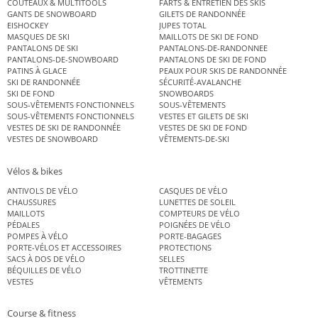
COUTEAUX & MULTITOOLS
FARTS & ENTRETIEN DES SKIS
GANTS DE SNOWBOARD
GILETS DE RANDONNÉE
EISHOCKEY
JUPES TOTAL
MASQUES DE SKI
MAILLOTS DE SKI DE FOND
PANTALONS DE SKI
PANTALONS-DE-RANDONNEE
PANTALONS-DE-SNOWBOARD
PANTALONS DE SKI DE FOND
PATINS À GLACE
PEAUX POUR SKIS DE RANDONNÉE
SKI DE RANDONNÉE
SÉCURITÉ-AVALANCHE
SKI DE FOND
SNOWBOARDS
SOUS-VÊTEMENTS FONCTIONNELS
SOUS-VÊTEMENTS
SOUS-VÊTEMENTS FONCTIONNELS
VESTES ET GILETS DE SKI
VESTES DE SKI DE RANDONNÉE
VESTES DE SKI DE FOND
VESTES DE SNOWBOARD
VÊTEMENTS-DE-SKI
Vélos & bikes
ANTIVOLS DE VÉLO
CASQUES DE VÉLO
CHAUSSURES
LUNETTES DE SOLEIL
MAILLOTS
COMPTEURS DE VÉLO
PÉDALES
POIGNÉES DE VÉLO
POMPES À VÉLO
PORTE-BAGAGES
PORTE-VÉLOS ET ACCESSOIRES
PROTECTIONS
SACS À DOS DE VÉLO
SELLES
BÉQUILLES DE VÉLO
TROTTINETTE
VESTES
VÊTEMENTS
Course & fitness