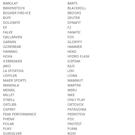
BABOLAT
BARTS
BIRKENSTOCK
BLACKROLL
BOGNER FIRE+ICE
BROOKS
BUFF
DEUTER
DOLOMITE
DYNAFIT
E9
F2
FALKE
FANATIC
FJÄLLRÄVEN
FOX
GARMIN
GLORYFY
GOREWEAR
HAMMER
HANWAG
HEAD
HOKA
HYDRO FLASK
ICEBREAKER
ICEPEAK
JAKO
KJUS
LA SPORTIVA
LEKI
LÖFFLER
LOWA
MAIER SPORTS
MAMMUT
MANDALA
MARTINI
MEINDL
MERU
MILLET
NIKE
O'NEILL
ONLY PLAY
ORTLIEB
ORTOVOX
OSPREY
PATAGONIA
PEAK PERFORMANCE
PEEROTON
PHENIX
POC
POLAR
PROTEST
PUKY
PUMA
QUIKSILVER
ROXY