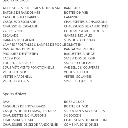
ACCESSOIRES POUR SACS À DOS & SACS ÉTANCHES
BANDEAUX
BÂTONS DE RANDONNÉE
BOTTES D’HIVER
CAGOULES & ÉCHARPES
CAMPING
CASQUES D’ESCALADE
CHAUSSETTES & CHAUSSONS
CHAUSSONS-ESCALADE
CHAUSSURES DE RANDONNÉE
COUPE-VENT
COUTEAUX & MULTITOOLS
ESCALADE
GANTS & MOUFLES
HARNAIS D’ESCALADE
SETS DE VIA FERRATA
LAMPES FRONTALES & LAMPES DE POCHE
ISOMATTEN
PANTALONS DE PLUIE
PANTALONS ZIP OFF
PRODUITS D’ENTRETIEN
RAQUETTES-A-NEIGE
SACS À DOS
SACS À DOS DE JOUR
TOURENRUCKSÄCKE
SACS DE COUCHAGE
SOUS-VÊTEMENTS FONCTIONNELS
VAISSELLE & COUVERTS
VESTES D’HIVER
VESTES DE PLUIE
VESTES HARDSHELL
VESTES ISOLANTES
VESTES POLAIRES
SOFTSHELLJACKEN
Sports d’hiver
DVA
BOBS & LUGE
CAGOULES DE SNOWBOARD
BOTTES D’HIVER
CASQUES DE SKI ET MASQUES DE SKI
SKISOCKEN & ACCESSOIRES
CHAUSSETTES & CHAUSSONS
SKISOCKEN
CHAUSSURES DE SKI
CHAUSSURES DE SKI DE FOND
CHAUSSURES DE SKI DE RANDONNÉE
COMBINAISONS DE SKI