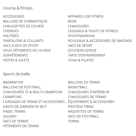
Course & fitness
ACCESSOIRES
APPAREILS DE FITNESS
BALLONS DE GYMNASTIQUE
BOXE
CHAUSSETTES DE COURSE
CHAUSSURES
CHEMISES
LEGGINGS & TIGHTS DE FITNESS
HALTÈRES
SPORTNAHRUNG
PANTALONS & COLLANTS
ROULEAUX & ACCESSOIRES DE MASSAGE
SACS À DOS DE SPORT
SACS DE SPORT
SOUS-VÊTEMENTS DE COURSE
SOUTIENS-GORGE
SURVÊTEMENTS
TAPIS D’ENTRAÎNEMENT
VESTES & GILETS
YOGA & PILATES
Sports de balle
BADMINTON
BALLONS DE TENNIS
BALLONS DE FOOTBALL
BASKETBALL
CHAUSSURES TF & MULTI-CRAMPONS
CHAUSSURES D’INTÉRIEUR
CRAMPONS
CHAUSSURES DE TENNIS
CORDAGES DE TENNIS ET ACCESSOIRES DE TENNIS
ÉQUIPEMENT & ACCESSOIRES
GANTS DE GARDIEN DE BUT
PROTÈGE TIBIAS
PADEL TENNIS
RAQUETTES DE TENNIS
SQUASH
SACS DE FOOTBALL
SACS DE TENNIS
TENNIS
VÊTEMENTS DE TENNIS