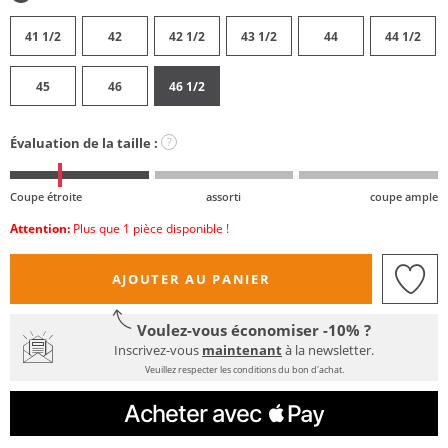
41 1/2
42
42 1/2
43 1/2
44
44 1/2
45
46
46 1/2
Évaluation de la taille :
?
Coupe étroite
assorti
coupe ample
Attention:
Plus que 1 pièce disponible !
AJOUTER AU PANIER
Voulez-vous économiser -10% ?
Inscrivez-vous
maintenant
à la newsletter.
Veuillez respecter les conditions du bon d'achat.