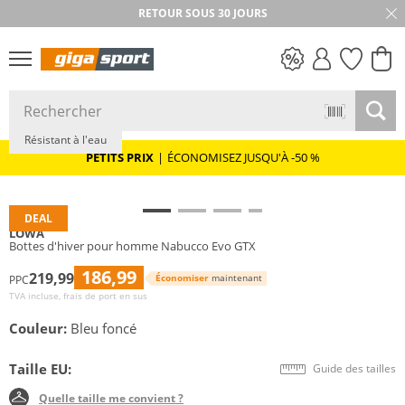
RETOUR SOUS 30 JOURS
Durable
Vibram®
GORE-TEX
PETITS PRIX
Résistant à l'eau
PETITS PRIX
|
ÉCONOMISEZ JUSQU'À -50 %
DEAL
LOWA
Bottes d'hiver pour homme Nabucco Evo GTX
186,99
219,99
Économiser
maintenant
PPC
TVA incluse, frais de port en sus
Couleur:
Bleu foncé
Taille EU:
Guide des tailles
Quelle taille me convient ?