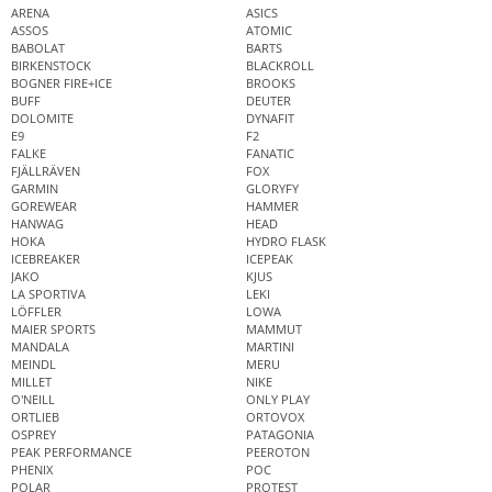
ARENA
ASICS
ASSOS
ATOMIC
BABOLAT
BARTS
BIRKENSTOCK
BLACKROLL
BOGNER FIRE+ICE
BROOKS
BUFF
DEUTER
DOLOMITE
DYNAFIT
E9
F2
FALKE
FANATIC
FJÄLLRÄVEN
FOX
GARMIN
GLORYFY
GOREWEAR
HAMMER
HANWAG
HEAD
HOKA
HYDRO FLASK
ICEBREAKER
ICEPEAK
JAKO
KJUS
LA SPORTIVA
LEKI
LÖFFLER
LOWA
MAIER SPORTS
MAMMUT
MANDALA
MARTINI
MEINDL
MERU
MILLET
NIKE
O'NEILL
ONLY PLAY
ORTLIEB
ORTOVOX
OSPREY
PATAGONIA
PEAK PERFORMANCE
PEEROTON
PHENIX
POC
POLAR
PROTEST