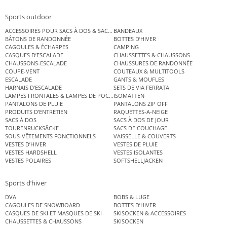
Sports outdoor
ACCESSOIRES POUR SACS À DOS & SACS ÉTANCHES
BANDEAUX
BÂTONS DE RANDONNÉE
BOTTES D’HIVER
CAGOULES & ÉCHARPES
CAMPING
CASQUES D’ESCALADE
CHAUSSETTES & CHAUSSONS
CHAUSSONS-ESCALADE
CHAUSSURES DE RANDONNÉE
COUPE-VENT
COUTEAUX & MULTITOOLS
ESCALADE
GANTS & MOUFLES
HARNAIS D’ESCALADE
SETS DE VIA FERRATA
LAMPES FRONTALES & LAMPES DE POCHE
ISOMATTEN
PANTALONS DE PLUIE
PANTALONS ZIP OFF
PRODUITS D’ENTRETIEN
RAQUETTES-A-NEIGE
SACS À DOS
SACS À DOS DE JOUR
TOURENRUCKSÄCKE
SACS DE COUCHAGE
SOUS-VÊTEMENTS FONCTIONNELS
VAISSELLE & COUVERTS
VESTES D’HIVER
VESTES DE PLUIE
VESTES HARDSHELL
VESTES ISOLANTES
VESTES POLAIRES
SOFTSHELLJACKEN
Sports d’hiver
DVA
BOBS & LUGE
CAGOULES DE SNOWBOARD
BOTTES D’HIVER
CASQUES DE SKI ET MASQUES DE SKI
SKISOCKEN & ACCESSOIRES
CHAUSSETTES & CHAUSSONS
SKISOCKEN