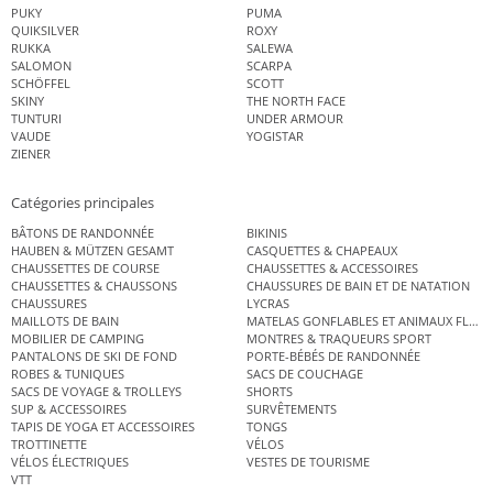
PUKY
PUMA
QUIKSILVER
ROXY
RUKKA
SALEWA
SALOMON
SCARPA
SCHÖFFEL
SCOTT
SKINY
THE NORTH FACE
TUNTURI
UNDER ARMOUR
VAUDE
YOGISTAR
ZIENER
Catégories principales
BÂTONS DE RANDONNÉE
BIKINIS
HAUBEN & MÜTZEN GESAMT
CASQUETTES & CHAPEAUX
CHAUSSETTES DE COURSE
CHAUSSETTES & ACCESSOIRES
CHAUSSETTES & CHAUSSONS
CHAUSSURES DE BAIN ET DE NATATION
CHAUSSURES
LYCRAS
MAILLOTS DE BAIN
MATELAS GONFLABLES ET ANIMAUX FLOT
MOBILIER DE CAMPING
MONTRES & TRAQUEURS SPORT
PANTALONS DE SKI DE FOND
PORTE-BÉBÉS DE RANDONNÉE
ROBES & TUNIQUES
SACS DE COUCHAGE
SACS DE VOYAGE & TROLLEYS
SHORTS
SUP & ACCESSOIRES
SURVÊTEMENTS
TAPIS DE YOGA ET ACCESSOIRES
TONGS
TROTTINETTE
VÉLOS
VÉLOS ÉLECTRIQUES
VESTES DE TOURISME
VTT