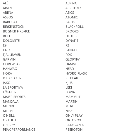
ALÉ
ALPINA
AIM'N
ARC'TERYX
ARENA
ASICS
ASSOS
ATOMIC
BABOLAT
BARTS
BIRKENSTOCK
BLACKROLL
BOGNER FIRE+ICE
BROOKS
BUFF
DEUTER
DOLOMITE
DYNAFIT
E9
F2
FALKE
FANATIC
FJÄLLRÄVEN
FOX
GARMIN
GLORYFY
GOREWEAR
HAMMER
HANWAG
HEAD
HOKA
HYDRO FLASK
ICEBREAKER
ICEPEAK
JAKO
KJUS
LA SPORTIVA
LEKI
LÖFFLER
LOWA
MAIER SPORTS
MAMMUT
MANDALA
MARTINI
MEINDL
MERU
MILLET
NIKE
O'NEILL
ONLY PLAY
ORTLIEB
ORTOVOX
OSPREY
PATAGONIA
PEAK PERFORMANCE
PEEROTON