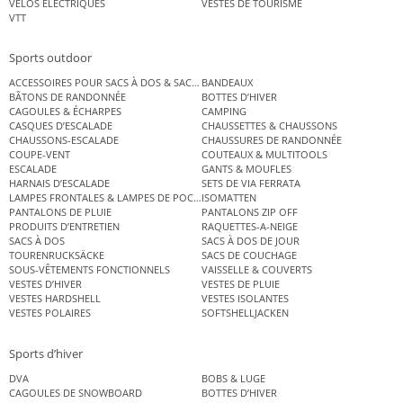
VÉLOS ÉLECTRIQUES
VESTES DE TOURISME
VTT
Sports outdoor
ACCESSOIRES POUR SACS À DOS & SACS ÉTANCHES
BANDEAUX
BÂTONS DE RANDONNÉE
BOTTES D’HIVER
CAGOULES & ÉCHARPES
CAMPING
CASQUES D’ESCALADE
CHAUSSETTES & CHAUSSONS
CHAUSSONS-ESCALADE
CHAUSSURES DE RANDONNÉE
COUPE-VENT
COUTEAUX & MULTITOOLS
ESCALADE
GANTS & MOUFLES
HARNAIS D’ESCALADE
SETS DE VIA FERRATA
LAMPES FRONTALES & LAMPES DE POCHE
ISOMATTEN
PANTALONS DE PLUIE
PANTALONS ZIP OFF
PRODUITS D’ENTRETIEN
RAQUETTES-A-NEIGE
SACS À DOS
SACS À DOS DE JOUR
TOURENRUCKSÄCKE
SACS DE COUCHAGE
SOUS-VÊTEMENTS FONCTIONNELS
VAISSELLE & COUVERTS
VESTES D’HIVER
VESTES DE PLUIE
VESTES HARDSHELL
VESTES ISOLANTES
VESTES POLAIRES
SOFTSHELLJACKEN
Sports d’hiver
DVA
BOBS & LUGE
CAGOULES DE SNOWBOARD
BOTTES D’HIVER