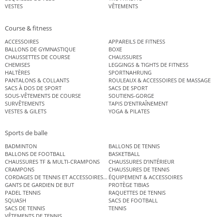
VESTES
VÊTEMENTS
Course & fitness
ACCESSOIRES
APPAREILS DE FITNESS
BALLONS DE GYMNASTIQUE
BOXE
CHAUSSETTES DE COURSE
CHAUSSURES
CHEMISES
LEGGINGS & TIGHTS DE FITNESS
HALTÈRES
SPORTNAHRUNG
PANTALONS & COLLANTS
ROULEAUX & ACCESSOIRES DE MASSAGE
SACS À DOS DE SPORT
SACS DE SPORT
SOUS-VÊTEMENTS DE COURSE
SOUTIENS-GORGE
SURVÊTEMENTS
TAPIS D’ENTRAÎNEMENT
VESTES & GILETS
YOGA & PILATES
Sports de balle
BADMINTON
BALLONS DE TENNIS
BALLONS DE FOOTBALL
BASKETBALL
CHAUSSURES TF & MULTI-CRAMPONS
CHAUSSURES D’INTÉRIEUR
CRAMPONS
CHAUSSURES DE TENNIS
CORDAGES DE TENNIS ET ACCESSOIRES DE TENNIS
ÉQUIPEMENT & ACCESSOIRES
GANTS DE GARDIEN DE BUT
PROTÈGE TIBIAS
PADEL TENNIS
RAQUETTES DE TENNIS
SQUASH
SACS DE FOOTBALL
SACS DE TENNIS
TENNIS
VÊTEMENTS DE TENNIS