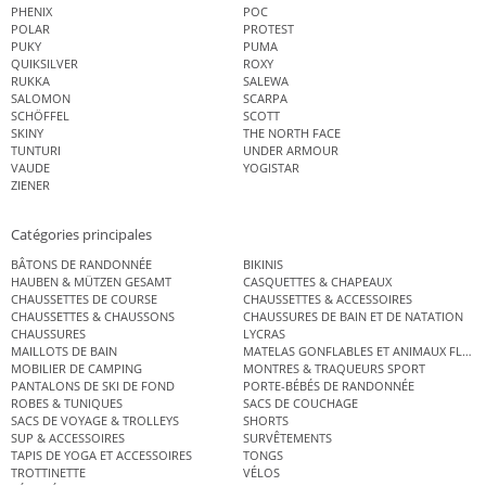
PHENIX
POC
POLAR
PROTEST
PUKY
PUMA
QUIKSILVER
ROXY
RUKKA
SALEWA
SALOMON
SCARPA
SCHÖFFEL
SCOTT
SKINY
THE NORTH FACE
TUNTURI
UNDER ARMOUR
VAUDE
YOGISTAR
ZIENER
Catégories principales
BÂTONS DE RANDONNÉE
BIKINIS
HAUBEN & MÜTZEN GESAMT
CASQUETTES & CHAPEAUX
CHAUSSETTES DE COURSE
CHAUSSETTES & ACCESSOIRES
CHAUSSETTES & CHAUSSONS
CHAUSSURES DE BAIN ET DE NATATION
CHAUSSURES
LYCRAS
MAILLOTS DE BAIN
MATELAS GONFLABLES ET ANIMAUX FLOT
MOBILIER DE CAMPING
MONTRES & TRAQUEURS SPORT
PANTALONS DE SKI DE FOND
PORTE-BÉBÉS DE RANDONNÉE
ROBES & TUNIQUES
SACS DE COUCHAGE
SACS DE VOYAGE & TROLLEYS
SHORTS
SUP & ACCESSOIRES
SURVÊTEMENTS
TAPIS DE YOGA ET ACCESSOIRES
TONGS
TROTTINETTE
VÉLOS