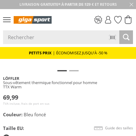
RETOUR SOUS 30 JOURS
PETITS PRIX
PETITS PRIX
|
ÉCONOMISEZ JUSQU'À -50 %
LÖFFLER
Sous-vêtement thermique fonctionnel pour homme
TTX Warm
69,99
TVA incluse, frais de port en sus
Couleur:
Bleu foncé
Taille EU:
Guide des tailles