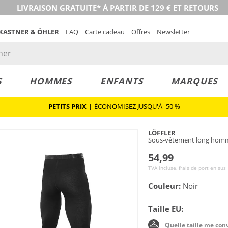
LIVRAISON GRATUITE* À PARTIR DE 129 € ET RETOURS
 KASTNER & ÖHLER
FAQ
Carte cadeau
Offres
Newsletter
S
HOMMES
ENFANTS
MARQUES
PETITS PRIX
|
ÉCONOMISEZ JUSQU'À -50 %
LÖFFLER
Sous-vêtement long homm
54,99
TVA incluse, frais de port en sus
Couleur:
Noir
Taille EU:
Quelle taille me con