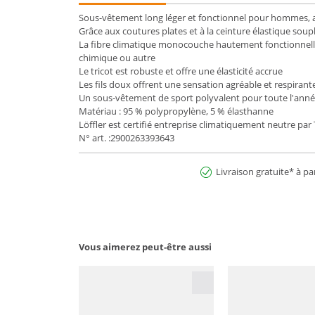
Sous-vêtement long léger et fonctionnel pour hommes, a
Grâce aux coutures plates et à la ceinture élastique soupl
La fibre climatique monocouche hautement fonctionnelle 
chimique ou autre
Le tricot est robuste et offre une élasticité accrue
Les fils doux offrent une sensation agréable et respirant
Un sous-vêtement de sport polyvalent pour toute l'anné
Matériau : 95 % polypropylène, 5 % élasthanne
Löffler est certifié entreprise climatiquement neutre pa
N° art. :2900263393643
Livraison gratuite* à pa
Vous aimerez peut-être aussi