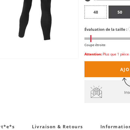
48
50
Évaluation de la taille :
Coupe étroite
Attention:
Plus que 1 pièce 
AJO
Ins
rt*e*s
Livraison & Retours
Informatio