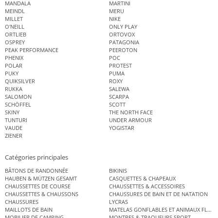
MANDALA
MARTINI
MEINDL
MERU
MILLET
NIKE
O'NEILL
ONLY PLAY
ORTLIEB
ORTOVOX
OSPREY
PATAGONIA
PEAK PERFORMANCE
PEEROTON
PHENIX
POC
POLAR
PROTEST
PUKY
PUMA
QUIKSILVER
ROXY
RUKKA
SALEWA
SALOMON
SCARPA
SCHÖFFEL
SCOTT
SKINY
THE NORTH FACE
TUNTURI
UNDER ARMOUR
VAUDE
YOGISTAR
ZIENER
Catégories principales
BÂTONS DE RANDONNÉE
BIKINIS
HAUBEN & MÜTZEN GESAMT
CASQUETTES & CHAPEAUX
CHAUSSETTES DE COURSE
CHAUSSETTES & ACCESSOIRES
CHAUSSETTES & CHAUSSONS
CHAUSSURES DE BAIN ET DE NATATION
CHAUSSURES
LYCRAS
MAILLOTS DE BAIN
MATELAS GONFLABLES ET ANIMAUX FLOT
MOBILIER DE CAMPING
MONTRES & TRAQUEURS SPORT