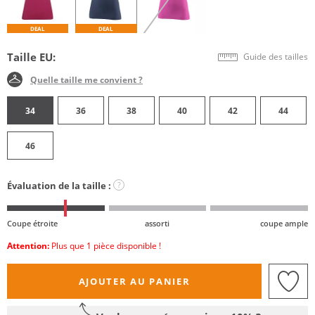
DEAL
DEAL
Taille EU:
Guide des tailles
Quelle taille me convient ?
34
36
38
40
42
44
46
Évaluation de la taille :
?
Coupe étroite
assorti
coupe ample
Attention:
Plus que 1 pièce disponible !
AJOUTER AU PANIER