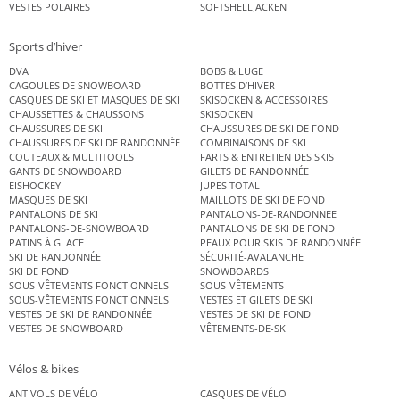
VESTES POLAIRES
SOFTSHELLJACKEN
Sports d’hiver
DVA
BOBS & LUGE
CAGOULES DE SNOWBOARD
BOTTES D’HIVER
CASQUES DE SKI ET MASQUES DE SKI
SKISOCKEN & ACCESSOIRES
CHAUSSETTES & CHAUSSONS
SKISOCKEN
CHAUSSURES DE SKI
CHAUSSURES DE SKI DE FOND
CHAUSSURES DE SKI DE RANDONNÉE
COMBINAISONS DE SKI
COUTEAUX & MULTITOOLS
FARTS & ENTRETIEN DES SKIS
GANTS DE SNOWBOARD
GILETS DE RANDONNÉE
EISHOCKEY
JUPES TOTAL
MASQUES DE SKI
MAILLOTS DE SKI DE FOND
PANTALONS DE SKI
PANTALONS-DE-RANDONNEE
PANTALONS-DE-SNOWBOARD
PANTALONS DE SKI DE FOND
PATINS À GLACE
PEAUX POUR SKIS DE RANDONNÉE
SKI DE RANDONNÉE
SÉCURITÉ-AVALANCHE
SKI DE FOND
SNOWBOARDS
SOUS-VÊTEMENTS FONCTIONNELS
SOUS-VÊTEMENTS
SOUS-VÊTEMENTS FONCTIONNELS
VESTES ET GILETS DE SKI
VESTES DE SKI DE RANDONNÉE
VESTES DE SKI DE FOND
VESTES DE SNOWBOARD
VÊTEMENTS-DE-SKI
Vélos & bikes
ANTIVOLS DE VÉLO
CASQUES DE VÉLO