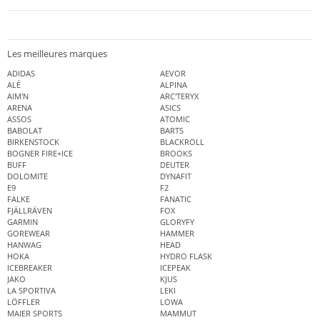
Les meilleures marques
ADIDAS
AEVOR
ALÉ
ALPINA
AIM'N
ARC'TERYX
ARENA
ASICS
ASSOS
ATOMIC
BABOLAT
BARTS
BIRKENSTOCK
BLACKROLL
BOGNER FIRE+ICE
BROOKS
BUFF
DEUTER
DOLOMITE
DYNAFIT
E9
F2
FALKE
FANATIC
FJÄLLRÄVEN
FOX
GARMIN
GLORYFY
GOREWEAR
HAMMER
HANWAG
HEAD
HOKA
HYDRO FLASK
ICEBREAKER
ICEPEAK
JAKO
KJUS
LA SPORTIVA
LEKI
LÖFFLER
LOWA
MAIER SPORTS
MAMMUT