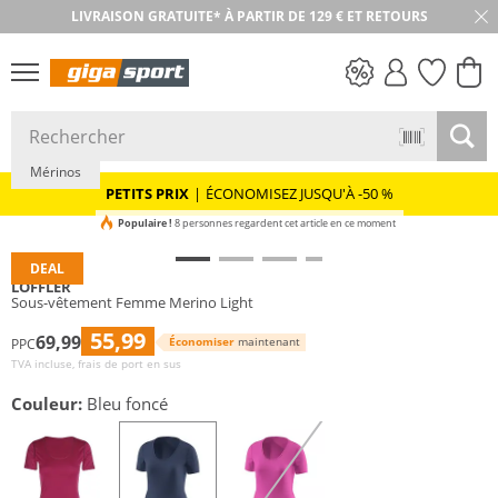
LIVRAISON GRATUITE* À PARTIR DE 129 € ET RETOURS
RETOUR SOUS 30 JOURS
Durable
PETITS PRIX
Mérinos
PETITS PRIX
|
ÉCONOMISEZ JUSQU'À -50 %
Populaire !
8 personnes regardent cet article en ce moment
DEAL
LÖFFLER
Sous-vêtement Femme Merino Light
55,99
69,99
Économiser
maintenant
PPC
TVA incluse, frais de port en sus
Couleur:
Bleu foncé