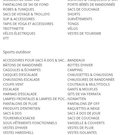
PANTALONS DE SKI DE FOND
PORTE-BÉBÉS DE RANDONNÉE
ROBES & TUNIQUES
SACS DE COUCHAGE
SACS DE VOYAGE & TROLLEYS
SHORTS
SUP & ACCESSOIRES
SURVÊTEMENTS
TAPIS DE YOGA ET ACCESSOIRES
TONGS
TROTTINETTE
VÉLOS
VÉLOS ÉLECTRIQUES
VESTES DE TOURISME
VTT
Sports outdoor
ACCESSOIRES POUR SACS À DOS & SACS ÉTANCHES
BANDEAUX
BÂTONS DE RANDONNÉE
BOTTES D’HIVER
CAGOULES & ÉCHARPES
CAMPING
CASQUES D’ESCALADE
CHAUSSETTES & CHAUSSONS
CHAUSSONS-ESCALADE
CHAUSSURES DE RANDONNÉE
COUPE-VENT
COUTEAUX & MULTITOOLS
ESCALADE
GANTS & MOUFLES
HARNAIS D’ESCALADE
SETS DE VIA FERRATA
LAMPES FRONTALES & LAMPES DE POCHE
ISOMATTEN
PANTALONS DE PLUIE
PANTALONS ZIP OFF
PRODUITS D’ENTRETIEN
RAQUETTES-A-NEIGE
SACS À DOS
SACS À DOS DE JOUR
TOURENRUCKSÄCKE
SACS DE COUCHAGE
SOUS-VÊTEMENTS FONCTIONNELS
VAISSELLE & COUVERTS
VESTES D’HIVER
VESTES DE PLUIE
VESTES HARDSHELL
VESTES ISOLANTES