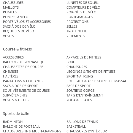
CHAUSSURES
LUNETTES DE SOLEIL
MAILLOTS
COMPTEURS DE VÉLO
PÉDALES
POIGNÉES DE VÉLO
POMPES À VÉLO
PORTE-BAGAGES
PORTE-VÉLOS ET ACCESSOIRES
PROTECTIONS
SACS À DOS DE VÉLO
SELLES
BÉQUILLES DE VÉLO
TROTTINETTE
VESTES
VÊTEMENTS
Course & fitness
ACCESSOIRES
APPAREILS DE FITNESS
BALLONS DE GYMNASTIQUE
BOXE
CHAUSSETTES DE COURSE
CHAUSSURES
CHEMISES
LEGGINGS & TIGHTS DE FITNESS
HALTÈRES
SPORTNAHRUNG
PANTALONS & COLLANTS
ROULEAUX & ACCESSOIRES DE MASSAGE
SACS À DOS DE SPORT
SACS DE SPORT
SOUS-VÊTEMENTS DE COURSE
SOUTIENS-GORGE
SURVÊTEMENTS
TAPIS D’ENTRAÎNEMENT
VESTES & GILETS
YOGA & PILATES
Sports de balle
BADMINTON
BALLONS DE TENNIS
BALLONS DE FOOTBALL
BASKETBALL
CHAUSSURES TF & MULTI-CRAMPONS
CHAUSSURES D’INTÉRIEUR