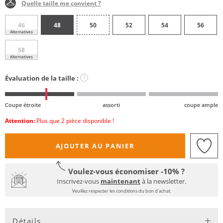
Quelle taille me convient ?
46
48
50
52
54
56
Alternatives
58
Alternatives
Évaluation de la taille :
?
Coupe étroite
assorti
coupe ample
Attention:
Plus que 2 pièce disponible !
AJOUTER AU PANIER
Voulez-vous économiser -10% ?
Inscrivez-vous
maintenant
à la newsletter.
Veuillez respecter les conditions du bon d'achat.
Détails