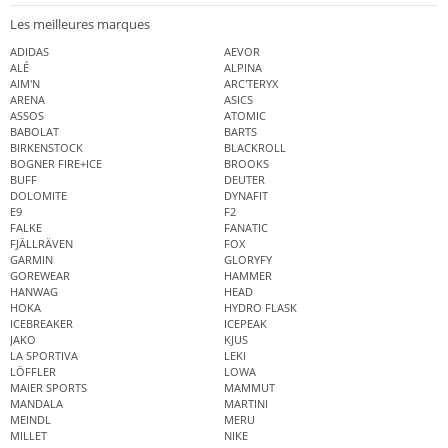
Les meilleures marques
ADIDAS
AEVOR
ALÉ
ALPINA
AIM'N
ARC'TERYX
ARENA
ASICS
ASSOS
ATOMIC
BABOLAT
BARTS
BIRKENSTOCK
BLACKROLL
BOGNER FIRE+ICE
BROOKS
BUFF
DEUTER
DOLOMITE
DYNAFIT
E9
F2
FALKE
FANATIC
FJÄLLRÄVEN
FOX
GARMIN
GLORYFY
GOREWEAR
HAMMER
HANWAG
HEAD
HOKA
HYDRO FLASK
ICEBREAKER
ICEPEAK
JAKO
KJUS
LA SPORTIVA
LEKI
LÖFFLER
LOWA
MAIER SPORTS
MAMMUT
MANDALA
MARTINI
MEINDL
MERU
MILLET
NIKE