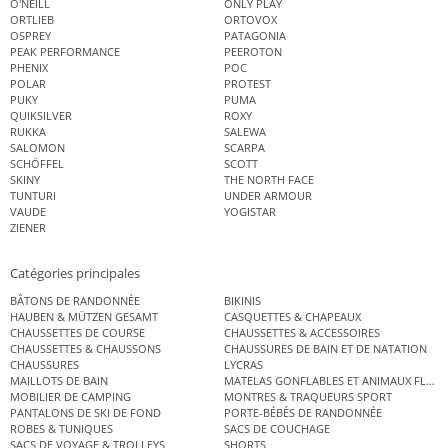
O'NEILL
ONLY PLAY
ORTLIEB
ORTOVOX
OSPREY
PATAGONIA
PEAK PERFORMANCE
PEEROTON
PHENIX
POC
POLAR
PROTEST
PUKY
PUMA
QUIKSILVER
ROXY
RUKKA
SALEWA
SALOMON
SCARPA
SCHÖFFEL
SCOTT
SKINY
THE NORTH FACE
TUNTURI
UNDER ARMOUR
VAUDE
YOGISTAR
ZIENER
Catégories principales
BÂTONS DE RANDONNÉE
BIKINIS
HAUBEN & MÜTZEN GESAMT
CASQUETTES & CHAPEAUX
CHAUSSETTES DE COURSE
CHAUSSETTES & ACCESSOIRES
CHAUSSETTES & CHAUSSONS
CHAUSSURES DE BAIN ET DE NATATION
CHAUSSURES
LYCRAS
MAILLOTS DE BAIN
MATELAS GONFLABLES ET ANIMAUX FLOT
MOBILIER DE CAMPING
MONTRES & TRAQUEURS SPORT
PANTALONS DE SKI DE FOND
PORTE-BÉBÉS DE RANDONNÉE
ROBES & TUNIQUES
SACS DE COUCHAGE
SACS DE VOYAGE & TROLLEYS
SHORTS