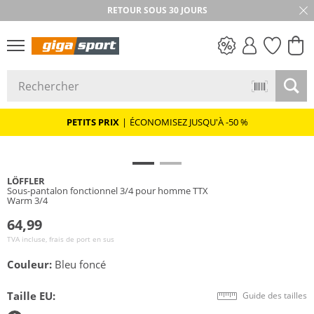
RETOUR SOUS 30 JOURS
PETITS PRIX
PETITS PRIX
|
ÉCONOMISEZ JUSQU'À -50 %
LÖFFLER
Sous-pantalon fonctionnel 3/4 pour homme TTX
Warm 3/4
64,99
TVA incluse, frais de port en sus
Couleur:
Bleu foncé
Taille EU:
Guide des tailles