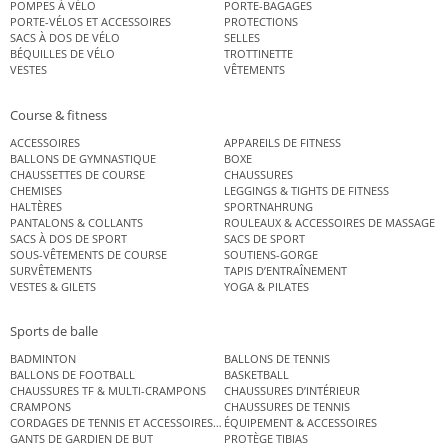
POMPES À VÉLO
PORTE-BAGAGES
PORTE-VÉLOS ET ACCESSOIRES
PROTECTIONS
SACS À DOS DE VÉLO
SELLES
BÉQUILLES DE VÉLO
TROTTINETTE
VESTES
VÊTEMENTS
Course & fitness
ACCESSOIRES
APPAREILS DE FITNESS
BALLONS DE GYMNASTIQUE
BOXE
CHAUSSETTES DE COURSE
CHAUSSURES
CHEMISES
LEGGINGS & TIGHTS DE FITNESS
HALTÈRES
SPORTNAHRUNG
PANTALONS & COLLANTS
ROULEAUX & ACCESSOIRES DE MASSAGE
SACS À DOS DE SPORT
SACS DE SPORT
SOUS-VÊTEMENTS DE COURSE
SOUTIENS-GORGE
SURVÊTEMENTS
TAPIS D’ENTRAÎNEMENT
VESTES & GILETS
YOGA & PILATES
Sports de balle
BADMINTON
BALLONS DE TENNIS
BALLONS DE FOOTBALL
BASKETBALL
CHAUSSURES TF & MULTI-CRAMPONS
CHAUSSURES D’INTÉRIEUR
CRAMPONS
CHAUSSURES DE TENNIS
CORDAGES DE TENNIS ET ACCESSOIRES DE TENNIS
ÉQUIPEMENT & ACCESSOIRES
GANTS DE GARDIEN DE BUT
PROTÈGE TIBIAS