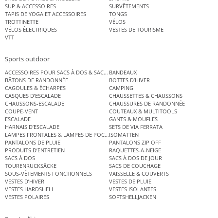
SUP & ACCESSOIRES
SURVÊTEMENTS
TAPIS DE YOGA ET ACCESSOIRES
TONGS
TROTTINETTE
VÉLOS
VÉLOS ÉLECTRIQUES
VESTES DE TOURISME
VTT
Sports outdoor
ACCESSOIRES POUR SACS À DOS & SACS ÉTANCHES
BANDEAUX
BÂTONS DE RANDONNÉE
BOTTES D’HIVER
CAGOULES & ÉCHARPES
CAMPING
CASQUES D’ESCALADE
CHAUSSETTES & CHAUSSONS
CHAUSSONS-ESCALADE
CHAUSSURES DE RANDONNÉE
COUPE-VENT
COUTEAUX & MULTITOOLS
ESCALADE
GANTS & MOUFLES
HARNAIS D’ESCALADE
SETS DE VIA FERRATA
LAMPES FRONTALES & LAMPES DE POCHE
ISOMATTEN
PANTALONS DE PLUIE
PANTALONS ZIP OFF
PRODUITS D’ENTRETIEN
RAQUETTES-A-NEIGE
SACS À DOS
SACS À DOS DE JOUR
TOURENRUCKSÄCKE
SACS DE COUCHAGE
SOUS-VÊTEMENTS FONCTIONNELS
VAISSELLE & COUVERTS
VESTES D’HIVER
VESTES DE PLUIE
VESTES HARDSHELL
VESTES ISOLANTES
VESTES POLAIRES
SOFTSHELLJACKEN