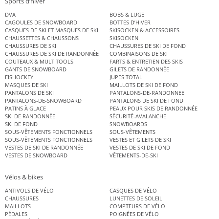
Sports d’hiver
DVA
BOBS & LUGE
CAGOULES DE SNOWBOARD
BOTTES D’HIVER
CASQUES DE SKI ET MASQUES DE SKI
SKISOCKEN & ACCESSOIRES
CHAUSSETTES & CHAUSSONS
SKISOCKEN
CHAUSSURES DE SKI
CHAUSSURES DE SKI DE FOND
CHAUSSURES DE SKI DE RANDONNÉE
COMBINAISONS DE SKI
COUTEAUX & MULTITOOLS
FARTS & ENTRETIEN DES SKIS
GANTS DE SNOWBOARD
GILETS DE RANDONNÉE
EISHOCKEY
JUPES TOTAL
MASQUES DE SKI
MAILLOTS DE SKI DE FOND
PANTALONS DE SKI
PANTALONS-DE-RANDONNEE
PANTALONS-DE-SNOWBOARD
PANTALONS DE SKI DE FOND
PATINS À GLACE
PEAUX POUR SKIS DE RANDONNÉE
SKI DE RANDONNÉE
SÉCURITÉ-AVALANCHE
SKI DE FOND
SNOWBOARDS
SOUS-VÊTEMENTS FONCTIONNELS
SOUS-VÊTEMENTS
SOUS-VÊTEMENTS FONCTIONNELS
VESTES ET GILETS DE SKI
VESTES DE SKI DE RANDONNÉE
VESTES DE SKI DE FOND
VESTES DE SNOWBOARD
VÊTEMENTS-DE-SKI
Vélos & bikes
ANTIVOLS DE VÉLO
CASQUES DE VÉLO
CHAUSSURES
LUNETTES DE SOLEIL
MAILLOTS
COMPTEURS DE VÉLO
PÉDALES
POIGNÉES DE VÉLO