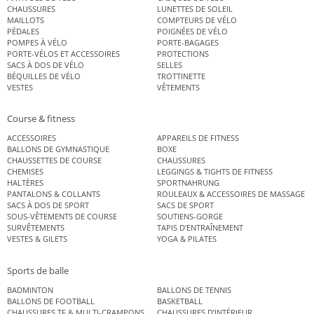
CHAUSSURES
LUNETTES DE SOLEIL
MAILLOTS
COMPTEURS DE VÉLO
PÉDALES
POIGNÉES DE VÉLO
POMPES À VÉLO
PORTE-BAGAGES
PORTE-VÉLOS ET ACCESSOIRES
PROTECTIONS
SACS À DOS DE VÉLO
SELLES
BÉQUILLES DE VÉLO
TROTTINETTE
VESTES
VÊTEMENTS
Course & fitness
ACCESSOIRES
APPAREILS DE FITNESS
BALLONS DE GYMNASTIQUE
BOXE
CHAUSSETTES DE COURSE
CHAUSSURES
CHEMISES
LEGGINGS & TIGHTS DE FITNESS
HALTÈRES
SPORTNAHRUNG
PANTALONS & COLLANTS
ROULEAUX & ACCESSOIRES DE MASSAGE
SACS À DOS DE SPORT
SACS DE SPORT
SOUS-VÊTEMENTS DE COURSE
SOUTIENS-GORGE
SURVÊTEMENTS
TAPIS D’ENTRAÎNEMENT
VESTES & GILETS
YOGA & PILATES
Sports de balle
BADMINTON
BALLONS DE TENNIS
BALLONS DE FOOTBALL
BASKETBALL
CHAUSSURES TF & MULTI-CRAMPONS
CHAUSSURES D’INTÉRIEUR