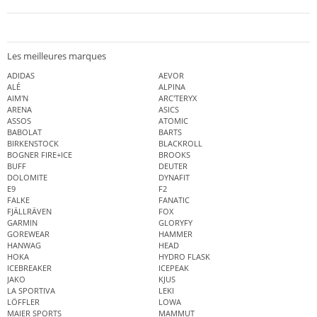
Les meilleures marques
ADIDAS
AEVOR
ALÉ
ALPINA
AIM'N
ARC'TERYX
ARENA
ASICS
ASSOS
ATOMIC
BABOLAT
BARTS
BIRKENSTOCK
BLACKROLL
BOGNER FIRE+ICE
BROOKS
BUFF
DEUTER
DOLOMITE
DYNAFIT
E9
F2
FALKE
FANATIC
FJÄLLRÄVEN
FOX
GARMIN
GLORYFY
GOREWEAR
HAMMER
HANWAG
HEAD
HOKA
HYDRO FLASK
ICEBREAKER
ICEPEAK
JAKO
KJUS
LA SPORTIVA
LEKI
LÖFFLER
LOWA
MAIER SPORTS
MAMMUT