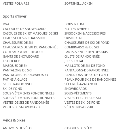
VESTES POLAIRES
SOFTSHELLJACKEN
Sports d’hiver
DVA
BOBS & LUGE
CAGOULES DE SNOWBOARD
BOTTES D’HIVER
CASQUES DE SKI ET MASQUES DE SKI
SKISOCKEN & ACCESSOIRES
CHAUSSETTES & CHAUSSONS
SKISOCKEN
CHAUSSURES DE SKI
CHAUSSURES DE SKI DE FOND
CHAUSSURES DE SKI DE RANDONNÉE
COMBINAISONS DE SKI
COUTEAUX & MULTITOOLS
FARTS & ENTRETIEN DES SKIS
GANTS DE SNOWBOARD
GILETS DE RANDONNÉE
EISHOCKEY
JUPES TOTAL
MASQUES DE SKI
MAILLOTS DE SKI DE FOND
PANTALONS DE SKI
PANTALONS-DE-RANDONNEE
PANTALONS-DE-SNOWBOARD
PANTALONS DE SKI DE FOND
PATINS À GLACE
PEAUX POUR SKIS DE RANDONNÉE
SKI DE RANDONNÉE
SÉCURITÉ-AVALANCHE
SKI DE FOND
SNOWBOARDS
SOUS-VÊTEMENTS FONCTIONNELS
SOUS-VÊTEMENTS
SOUS-VÊTEMENTS FONCTIONNELS
VESTES ET GILETS DE SKI
VESTES DE SKI DE RANDONNÉE
VESTES DE SKI DE FOND
VESTES DE SNOWBOARD
VÊTEMENTS-DE-SKI
Vélos & bikes
ANTIVOLS DE VÉLO
CASQUES DE VÉLO