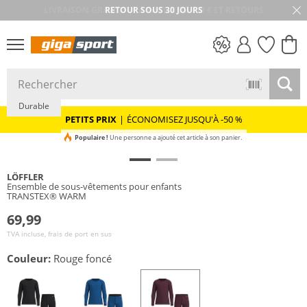
RETOUR SOUS 30 JOURS
PETITS PRIX
Durable
PETITS PRIX
|
ÉCONOMISEZ JUSQU'À -50 %
Populaire !
Une personne a ajouté cet article à son panier.
LÖFFLER
Ensemble de sous-vêtements pour enfants
TRANSTEX® WARM
69,99
TVA incluse, frais de port en sus
Couleur:
Rouge foncé