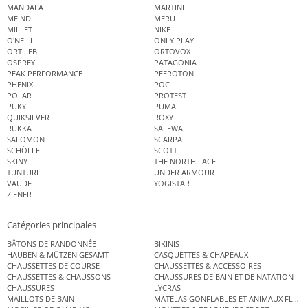
MANDALA
MARTINI
MEINDL
MERU
MILLET
NIKE
O'NEILL
ONLY PLAY
ORTLIEB
ORTOVOX
OSPREY
PATAGONIA
PEAK PERFORMANCE
PEEROTON
PHENIX
POC
POLAR
PROTEST
PUKY
PUMA
QUIKSILVER
ROXY
RUKKA
SALEWA
SALOMON
SCARPA
SCHÖFFEL
SCOTT
SKINY
THE NORTH FACE
TUNTURI
UNDER ARMOUR
VAUDE
YOGISTAR
ZIENER
Catégories principales
BÂTONS DE RANDONNÉE
BIKINIS
HAUBEN & MÜTZEN GESAMT
CASQUETTES & CHAPEAUX
CHAUSSETTES DE COURSE
CHAUSSETTES & ACCESSOIRES
CHAUSSETTES & CHAUSSONS
CHAUSSURES DE BAIN ET DE NATATION
CHAUSSURES
LYCRAS
MAILLOTS DE BAIN
MATELAS GONFLABLES ET ANIMAUX FLOT