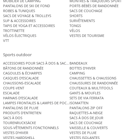
MOBILIER DE CAMPING
MONTRES & TRAQUEURS SPORT
PANTALONS DE SKI DE FOND
PORTE-BÉBÉS DE RANDONNÉE
ROBES & TUNIQUES
SACS DE COUCHAGE
SACS DE VOYAGE & TROLLEYS
SHORTS
SUP & ACCESSOIRES
SURVÊTEMENTS
TAPIS DE YOGA ET ACCESSOIRES
TONGS
TROTTINETTE
VÉLOS
VÉLOS ÉLECTRIQUES
VESTES DE TOURISME
VTT
Sports outdoor
ACCESSOIRES POUR SACS À DOS & SACS ÉTANCHES
BANDEAUX
BÂTONS DE RANDONNÉE
BOTTES D’HIVER
CAGOULES & ÉCHARPES
CAMPING
CASQUES D’ESCALADE
CHAUSSETTES & CHAUSSONS
CHAUSSONS-ESCALADE
CHAUSSURES DE RANDONNÉE
COUPE-VENT
COUTEAUX & MULTITOOLS
ESCALADE
GANTS & MOUFLES
HARNAIS D’ESCALADE
SETS DE VIA FERRATA
LAMPES FRONTALES & LAMPES DE POCHE
ISOMATTEN
PANTALONS DE PLUIE
PANTALONS ZIP OFF
PRODUITS D’ENTRETIEN
RAQUETTES-A-NEIGE
SACS À DOS
SACS À DOS DE JOUR
TOURENRUCKSÄCKE
SACS DE COUCHAGE
SOUS-VÊTEMENTS FONCTIONNELS
VAISSELLE & COUVERTS
VESTES D’HIVER
VESTES DE PLUIE
VESTES HARDSHELL
VESTES ISOLANTES